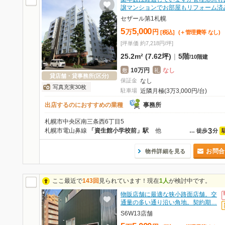
譲マンションでお部屋もリフォーム済
セザール第1札幌
5
5,000
万
円
[税込]
(＋管理費等
なし
)
[坪単価 約7,218円/坪]
25.2m² (7.62坪)
|
5階
/
10階建
10万円
なし
敷
礼
貸店舗・貸事務所(区分)
保証金
なし
写真充実30枚
駐車場
近隣月極(3万3,000円/台)
出店するのにおすすめの業種
事務所
札幌市中央区南三条西6丁目5
3
札幌市電山鼻線
「資生館小学校前」駅
他
…
徒歩
分
お問合
物件詳細を見る
ここ最近で
143回
見られています！現在
1人
が検討中です。
物販店舗に最適な狭小路面店舗。交
通量の多い通り沿い角地。契約期…
S6W13店舗