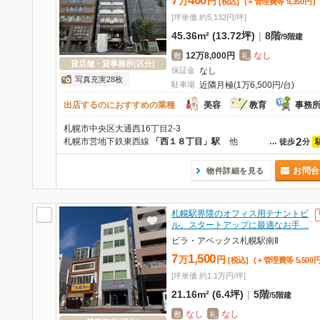
7
400
万
円
[税込]
(＋管理費等
9,350
円
)
[坪単価 約5,132円/坪]
45.36m² (13.72坪)
|
8階
/
9階建
12万8,000円
なし
敷
礼
貸店舗・貸事務所(区分)
保証金
なし
写真充実28枚
駐車場
近隣月極(1万6,500円/台)
出店するのにおすすめの業種
美容
教育
事務
札幌市中央区大通西16丁目2-3
2
札幌市営地下鉄東西線
「西１８丁目」駅
他
…
徒歩
分
お問合
物件詳細を見る
札幌駅界隈のオフィス用テナントビ
ル。スタートアップに最適なお手…
ビラ・アペックス札幌駅南Ⅱ
7
1,500
万
円
[税込]
(＋管理費等
5,500
[坪単価 約1.1万円/坪]
21.16m² (6.4坪)
|
5階
/
5階建
なし
なし
敷
礼