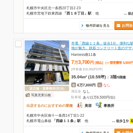
札幌市中央区北一条西20丁目2-23
札幌市営地下鉄東西線
「西１８丁目」駅
他
…
徒
お問合
物件詳細を見る
市電「西線１１条」徒歩1分、便利な
地が魅力。鉄筋コンクリート造のデザ
Harness南11条
7
3,700
万
円
[税込]
(＋管理費等
5,500
[坪単価 約6,960円/坪]
35.04m² (10.59坪)
|
3階
/
5階建
6万7,000円
なし
敷
礼
貸店舗・貸事務所(区分)
保証金
なし
写真充実11枚
駐車場
あり(1万6,500円/台)
出店するのにおすすめの業種
美容
事務所
札幌市中央区南十一条西14丁目1-22
1
札幌市電山鼻線
「西線１１条」駅
他
…
徒歩
分