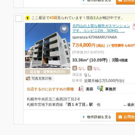
お問合
物件詳細を見る
ここ最近で
43回
見られています！現在
2人
が検討中です。
北円山の上質な都市ガスマンション
です。コンビニ2分、SOHO、…
speranza KITAMARUYAMA
7
4,800
万
円
[税込]
(＋管理費等
4,400
[坪単価 約7,414円/坪]
33.36m² (10.09坪)
|
3階
/
4階建
なし
なし
敷
礼
貸店舗・貸事務所(区分)
保証金
なし
写真充実27枚
駐車場
近隣月極(1万5,000円/台)
出店するのにおすすめの業種
美容
事務所
札幌市中央区北二条西20丁目2-8
札幌市営地下鉄東西線
「西１８丁目」駅
他
…
徒歩
お問合
物件詳細を見る