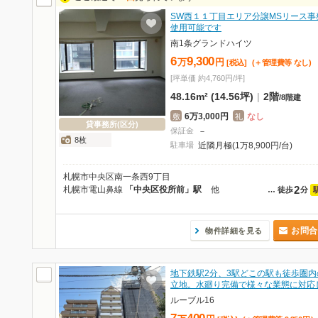
SW西１１丁目エリア分譲MSリース事
使用可能です
南1条グランドハイツ
6
9,300
万
円
[税込]
(＋管理費等
なし
)
[坪単価 約4,760円/坪]
48.16m² (14.56坪)
|
2階
/
8階建
6万3,000円
なし
敷
礼
貸事務所(区分)
保証金
－
8枚
駐車場
近隣月極(1万8,900円/台)
札幌市中央区南一条西9丁目
2
札幌市電山鼻線
「中央区役所前」駅
他
…
徒歩
分
お問合
物件詳細を見る
地下鉄駅2分、3駅どこの駅も徒歩圏内
立地。水廻り完備で様々な業態に対応
ルーブル16