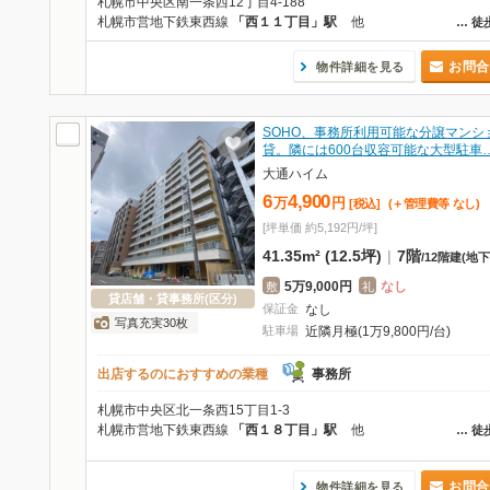
札幌市中央区南一条西12丁目4-188
札幌市営地下鉄東西線
「西１１丁目」駅
他
…
徒
お問合
物件詳細を見る
SOHO、事務所利用可能な分譲マンシ
貸。隣には600台収容可能な大型駐車
大通ハイム
6
4,900
万
円
[税込]
(＋管理費等
なし
)
[坪単価 約5,192円/坪]
41.35m² (12.5坪)
|
7階
/
12階建
(地下
5万9,000円
なし
敷
礼
貸店舗・貸事務所(区分)
保証金
なし
写真充実30枚
駐車場
近隣月極(1万9,800円/台)
出店するのにおすすめの業種
事務所
札幌市中央区北一条西15丁目1-3
札幌市営地下鉄東西線
「西１８丁目」駅
他
…
徒
お問合
物件詳細を見る