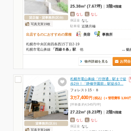
25.38m² (7.67坪)
|
3階
/
4階建
なし
なし
敷
礼
貸店舗・貸事務所(区分)
保証金
なし
写真充実19枚
駐車場
近隣月極
出店するのにおすすめの業種
美容
事務所
札幌市中央区南四条西15丁目2-19
札幌市電山鼻線
「西線６条」駅
他
…
徒
お問合
物件詳細を見る
札幌市電山鼻線「行啓通」駅まで徒
歩2分！「静修学園前」駅徒歩3…
フォレスト15・８
3
7,400
万
円
[税込]
(＋管理費等
3,300
[坪単価 約4,545円/坪]
27.22m² (8.23坪)
|
2階
/
5階建
なし
なし
敷
礼
貸事務所(区分)
保証金
なし
写真充実24枚