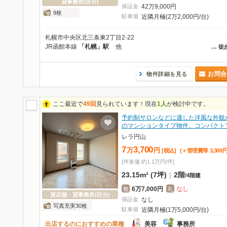
貸事務所(区分)
保証金
42
万
9,000
円
9枚
駐車場
近隣月極(2万2,000円/台)
札幌市中央区北三条東2丁目2-22
JR函館本線
「札幌」駅
他
…
徒
お問合
物件詳細を見る
ここ最近で
49回
見られています！現在
1人
が検討中です。
予約制サロンなどに適した洋風な外観
のマンションタイプ物件。コンパクト
レラ円山
7
3,700
万
円
[税込]
(＋管理費等
3,300
[坪単価 約1.1万円/坪]
23.15m² (7坪)
|
2階
/
4階建
6万7,000円
なし
敷
礼
貸店舗・貸事務所(区分)
保証金
なし
写真充実30枚
駐車場
近隣月極(1万5,000円/台)
出店するのにおすすめの業種
美容
事務所