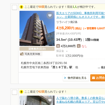
ここ最近で
50回
見られています！現在
1人
が検討中です。
医大エリアのSOHO、事務所利用可能
ョン。士業関係にもオススメです。都
リラハイツ南2条
4
6,200
万
円
[税込]
(＋管理費等
5,500
[坪単価 約4,430円/坪]
34.5m² (10.43坪)
|
1階
/
10階建
4万2,000円
なし
敷
礼
貸事務所(区分)
保証金
－
写真充実30枚
駐車場
1万2,000円/台
札幌市中央区南二条西19丁目291-56
札幌市営地下鉄東西線
「西１８丁目」駅
他
…
徒
お問合
物件詳細を見る
ここ最近で
62回
見られています！
人で賑わう狸小路。数多くの飲食店な
を連ねる札幌の商業エリア。官公庁や