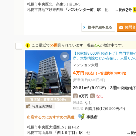
札幌市中央区北一条東5丁目10-5
2
札幌市営地下鉄東西線
「バスセンター前」駅
他
…
徒歩
分
お問合
物件詳細を見る
ここ最近で
55回
見られています！現在
2人
が検討中です。
【お家賃8,000円お値下げ】専門学校
庁、大型病院などが点在し、人通りが
マンション大通
4
万
円
[税込]
(＋管理費等
3,000
円
)
[坪単価 約4,440円/坪]
29.81m² (9.01坪)
|
3階
/
10階建
(地下
8万円
なし
敷
礼
貸店舗・貸事務所(区分)
保証金
なし
写真充実26枚
駐車場
近隣月極(1万6,500円/台)
出店するのにおすすめの業種
事務所
札幌市中央区大通西15丁目1-12
札幌市電山鼻線
「西１５丁目」駅
他
…
徒