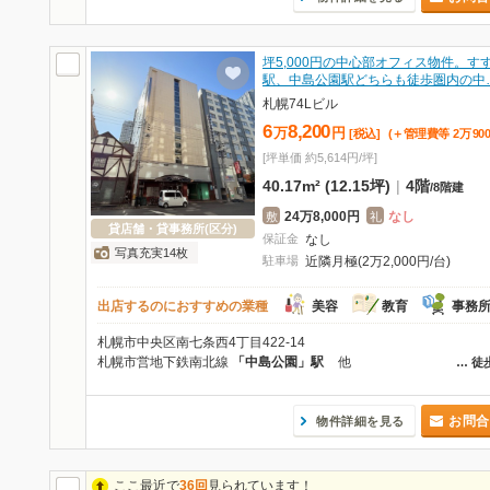
坪5,000円の中心部オフィス物件。す
駅、中島公園駅どちらも徒歩圏内の中
札幌74Lビル
6
8,200
万
円
[税込]
(＋管理費等
2
万
900
[坪単価 約5,614円/坪]
40.17m² (12.15坪)
|
4階
/
8階建
24万8,000円
なし
敷
礼
貸店舗・貸事務所(区分)
保証金
なし
写真充実14枚
駐車場
近隣月極(2万2,000円/台)
出店するのにおすすめの業種
美容
教育
事務
札幌市中央区南七条西4丁目422-14
札幌市営地下鉄南北線
「中島公園」駅
他
…
徒
お問合
物件詳細を見る
ここ最近で
36回
見られています！