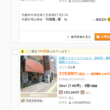
駐車場
あり(1万1,000円/台)
札幌市中央区南十五条西8丁目2-33
2
札幌市電山鼻線
「行啓通」駅
他
…
徒歩
分
お問合
物件詳細を見る
ここ最近で
93回
見られています！
札幌ファクトリーとなり、SOHO、事
相談ください。
メゾン北1条
3
9,600
万
円
[税込]
(＋管理費等
5,500
[坪単価 約5,039円/坪]
26m² (7.86坪)
|
3階
/
7階建
4万1,000円
なし
敷
礼
貸事務所(区分)
保証金
なし
写真充実26枚
駐車場
あり(9,000円/台)