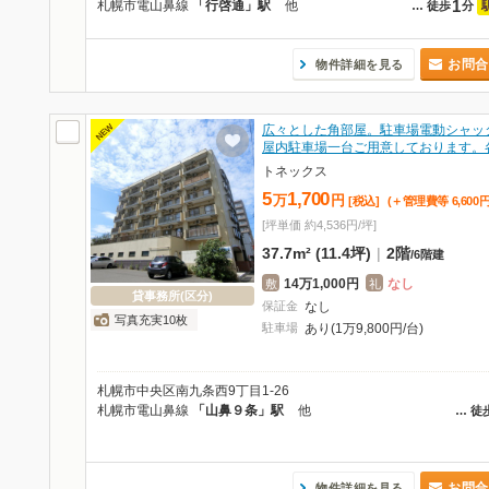
1
札幌市電山鼻線
「行啓通」駅
他
…
徒歩
分
お問合
物件詳細を見る
NEW
広々とした角部屋。駐車場電動シャッ
屋内駐車場一台ご用意しております。
トネックス
5
1,700
万
円
[税込]
(＋管理費等
6,600
[坪単価 約4,536円/坪]
37.7m² (11.4坪)
|
2階
/
6階建
14万1,000円
なし
敷
礼
貸事務所(区分)
保証金
なし
写真充実10枚
駐車場
あり(1万9,800円/台)
札幌市中央区南九条西9丁目1-26
札幌市電山鼻線
「山鼻９条」駅
他
…
徒
お問合
物件詳細を見る