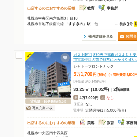
出店するのにおすすめの業種
教育
事務所
札幌市中央区南六条西3丁目10
3
札幌市営地下鉄南北線
「すすきの」駅
他
…
徒歩
分
お問合
物件詳細を見る
NEW
ガス上限11,870円で都市ガスよりも
市電電停目の前で非常にわかりやすい
シャトーフロントナック
5
1,700
万
円
[税込]
(＋管理費等
5,500
[坪単価 約5,145円/坪]
33.25m² (10.05坪)
|
2階
/
9階建
4万7,000円
なし
敷
礼
貸店舗・貸事務所(区分)
保証金
なし
写真充実23枚
駐車場
近隣月極(1万5,000円/台)
出店するのにおすすめの業種
美容
教育
事務
札幌市中央区南十四条西