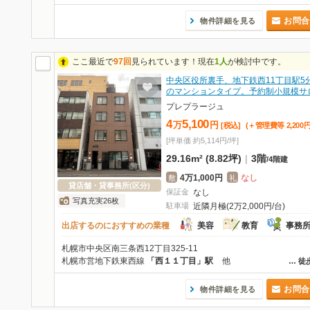
お問合
物件詳細を見る
ここ最近で
97回
見られています！現在
1人
が検討中です。
中央区役所裏手、地下鉄西11丁目駅5
のマンションタイプ。予約制小規模サ
プレプラージュ
4
5,100
万
円
[税込]
(＋管理費等
2,200
[坪単価 約5,114円/坪]
29.16m² (8.82坪)
|
3階
/
4階建
4万1,000円
なし
敷
礼
貸店舗・貸事務所(区分)
保証金
なし
写真充実26枚
駐車場
近隣月極(2万2,000円/台)
出店するのにおすすめの業種
美容
教育
事務
札幌市中央区南三条西12丁目325-11
札幌市営地下鉄東西線
「西１１丁目」駅
他
…
徒
お問合
物件詳細を見る