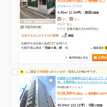
5
5,000
万
円
[税込]
(＋管理費等
なし
)
[坪単価 約4.1万円/坪]
4.45m² (1.34坪)
|
路面
/
2階建
なし
なし
敷
礼
貸店舗・貸事務所(区分)
保証金
なし
写真充実10枚
駐車場
近隣月極(1万4,000円/台)
出店するのにおすすめの業種
物販
札幌市中央区南六条西13丁目997-4
3
札幌市電山鼻線
「西線６条」駅
他
…
徒歩
分
お問合
物件詳細を見る
ここ最近で
38回
見られています！現在
1人
が検討中です。
札幌医大や保健所の立ち並ぶエリア。
係、士業関係にもオススメのマンショ
KN南1条マンション
5
8,300
万
円
[税込]
(＋管理費等
5,500
[坪単価 約4,815円/坪]
40.04m² (12.11坪)
|
3階
/
10階建