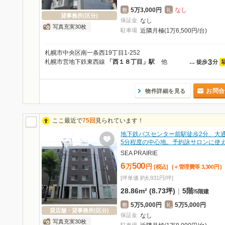
5万3,000円
なし
敷
礼
貸事務所(区分)
保証金
なし
写真充実30枚
駐車場
近隣月極(1万6,500円/台)
札幌市中央区南一条西19丁目1-252
3
札幌市営地下鉄東西線
「西１８丁目」駅
他
…
徒歩
分
お問合
物件詳細を見る
ここ最近で
75回
見られています！
地下鉄バスセンター前駅徒歩2分、大
5分程度の中心地。予約詠サロンに使
SEA PRAIRIE
6
500
万
円
[税込]
(＋管理費等
3,300
円
)
[坪単価 約6,931円/坪]
28.86m² (8.73坪)
|
5階
/
5階建
5万5,000円
5万5,000円
敷
礼
貸店舗・貸事務所(区分)
保証金
なし
写真充実30枚