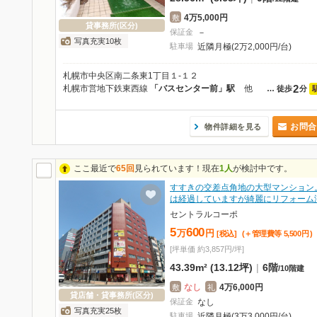
4万5,000円
敷
貸事務所(区分)
保証金
－
写真充実10枚
駐車場
近隣月極(2万2,000円/台)
札幌市中央区南二条東1丁目１-１２
2
札幌市営地下鉄東西線
「バスセンター前」駅
他
…
徒歩
分
お問合
物件詳細を見る
ここ最近で
65回
見られています！現在
1人
が検討中です。
すすきの交差点角地の大型マンション
は経過していますが綺麗にリフォーム
セントラルコーポ
5
600
万
円
[税込]
(＋管理費等
5,500
円
)
[坪単価 約3,857円/坪]
43.39m² (13.12坪)
|
6階
/
10階建
なし
4万6,000円
敷
礼
貸店舗・貸事務所(区分)
保証金
なし
写真充実25枚
駐車場
近隣月極(3万3,000円/台)