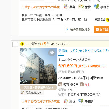
駐車場
近隣月極(1万8,000円/台)
出店するのにおすすめの業種
美容
教育
事務
札幌市中央区南一条東3丁目10-9
2
札幌市営地下鉄東西線
「バスセンター前」駅
他
…
徒歩
分
お問合
物件詳細を見る
ここ最近で
63回
見られています！
事務所、サロン系におすすめの広々タ
す。
ドエルラクーン大通公園
6
1,600
万
円
[税込]
(＋管理費等
-
円
)
[坪単価 約5,683円/坪]
35.84m² (10.84坪)
|
4階
/
9階建
5万6,000円
なし
敷
礼
貸店舗・貸事務所(区分)
保証金
なし
写真充実30枚
駐車場
近隣月極(1万5,000円/台)
出店するのにおすすめの業種
美容
事務所