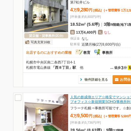
第7松井ビル
4
9,280
万
円
[税込]
(＋管理費等
1
万
2,3
[坪単価 約8,800円/坪]
18.52m² (5.6坪)
|
3階
/
9階建
(地下1階
13万4,400円
なし
敷
礼
貸店舗・貸事務所(区分)
保証金
なし
写真充実16枚
駐車場
近隣月極(2万8,600円/台)
出店するのにおすすめの業種
教育
事務所
札幌市中央区南二条西7丁目4-1
3
札幌市電山鼻線
「西８丁目」駅
他
…
徒歩
分
お問合
物件詳細を見る
人気の創成側エリア☆格安でマンショ
プオフィス☆新規開業SOHO/事務所利
4
9,500
万
円
[税込]
(＋管理費等
5,500
[坪単価 約5,736円/坪]
28.56m² (8.63坪)
|
9階
/
12階建