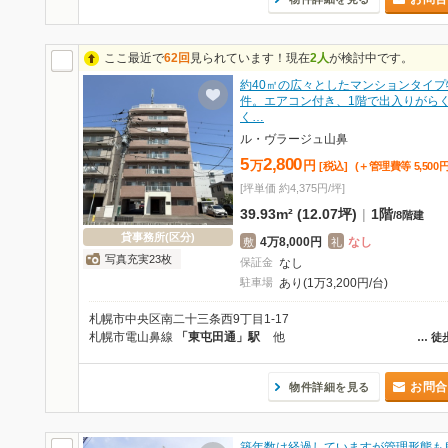
ここ最近で
62回
見られています！現在
2人
が検討中です。
約40㎡の広々としたマンションタイプ
件。エアコン付き、1階で出入りがら
く…
ル・ヴラージュ山鼻
5
2,800
万
円
[税込]
(＋管理費等
5,500
[坪単価 約4,375円/坪]
39.93m² (12.07坪)
|
1階
/
8階建
貸事務所(区分)
4万8,000円
なし
敷
礼
写真充実23枚
保証金
なし
駐車場
あり(1万3,200円/台)
札幌市中央区南二十三条西9丁目1-17
札幌市電山鼻線
「東屯田通」駅
他
…
徒
お問合
物件詳細を見る
築年数は経過していますが管理形態も