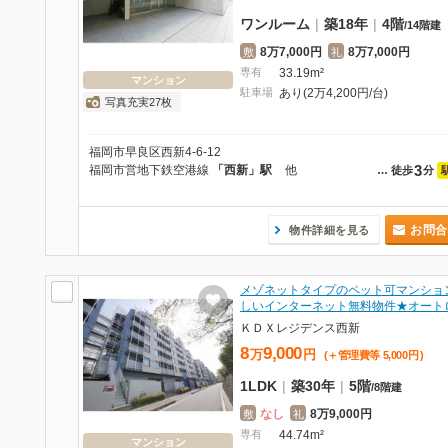
ワンルーム
|
築18年
|
4階
/
14階建
8万7,000円
8万7,000円
敷
礼
専有
33.19m²
マンション
駐車場
あり(2万4,200円/台)
写真充実27枚
福岡市早良区西新4-6-12
3
福岡市営地下鉄空港線
「西新」駅
他
…
徒歩
分
お問合
物件詳細を見る
メゾネットタイプのペット可マンショ
しいインターネット無料物件★オート
ＫＤＸレジデンス西新
8
9,000
万
円
(＋管理費等
5,000
円
)
1LDK
|
築30年
|
5階
/
8階建
なし
8万9,000円
敷
礼
専有
44.74m²
マンション