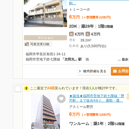
飼…
トミーコーポ
6
万
円
(＋管理費等
2,000
円
)
2DK
|
築28年
|
1階
/
2階建
6万円
6万円
敷
礼
マンション
専有
39.2m²
写真充実13枚
駐車場
あり(5,500円/台)
福岡市早良区有田1-34-11
福岡市営地下鉄七隈線
「次郎丸」駅
他
…
徒歩
お問合
物件詳細を見る
ここ最近で
24回
見られています！現在
1人
が検討中です。
★築浅★福岡市営地下鉄七隈線「野
芥駅」まで徒歩4分と、通勤・通…
アスミール野芥
6
万
円
(＋管理費等
3,500
円
)
ワンルーム
|
築1年
|
2階
/
12階建