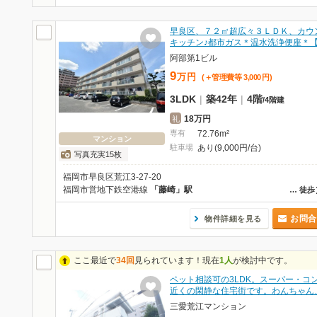
早良区、７２㎡超広々３ＬＤＫ、カウ
キッチン♪都市ガス＊温水洗浄便座＊
阿部第1ビル
9
万
円
(＋管理費等
3,000
円
)
3LDK
|
築42年
|
4階
/
4階建
18万円
礼
専有
72.76m²
マンション
駐車場
あり(9,000円/台)
写真充実15枚
福岡市早良区荒江3-27-20
福岡市営地下鉄空港線
「藤崎」駅
…
徒歩
お問合
物件詳細を見る
ここ最近で
34回
見られています！現在
1人
が検討中です。
ペット相談可の3LDK。スーパー・コ
近くの閑静な住宅街です。わんちゃん
三愛荒江マンション