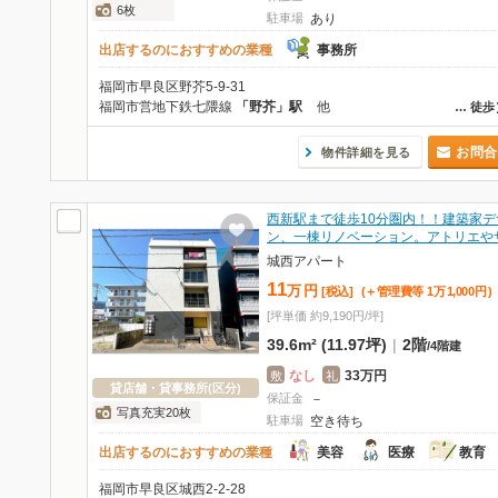
6枚
駐車場
あり
出店するのにおすすめの業種
事務所
福岡市早良区野芥5-9-31
福岡市営地下鉄七隈線
「野芥」駅
他
…
徒歩
お問合
物件詳細を見る
西新駅まで徒歩10分圏内！！建築家デ
ン、一棟リノベーション。アトリエや
城西アパート
11
万
円
[税込]
(＋管理費等
1
万
1,000
円
)
[坪単価 約9,190円/坪]
39.6m² (11.97坪)
|
2階
/
4階建
なし
33万円
敷
礼
貸店舗・貸事務所(区分)
保証金
－
写真充実20枚
駐車場
空き待ち
出店するのにおすすめの業種
美容
医療
教育
福岡市早良区城西2-2-28