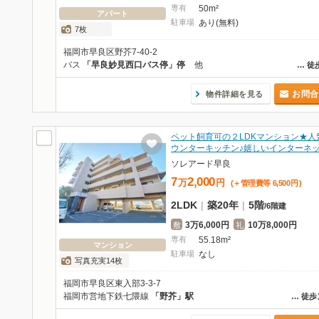
専有
50m²
アパート
駐車場
あり(無料)
7枚
福岡市早良区野芥7-40-2
バス
「早良妙見西口バス停」停
他
…
徒
お問合
物件詳細を見る
ペット飼育可の２LDKマンション★人
ウンターキッチン♪嬉しいインターネ
ソレアード早良
7
2,000
万
円
(＋管理費等
6,500
円
)
2LDK
|
築20年
|
5階
/
6階建
3万6,000円
10万8,000円
敷
礼
専有
55.18m²
マンション
駐車場
なし
写真充実14枚
福岡市早良区東入部3-3-7
福岡市営地下鉄七隈線
「野芥」駅
…
徒歩