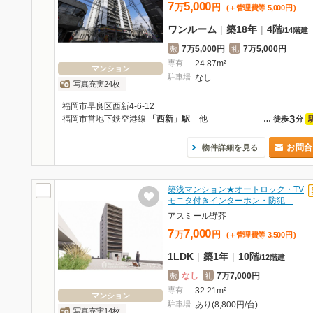
7
5,000
万
円
(＋管理費等
5,000
円
)
ワンルーム
|
築18年
|
4階
/
14階建
7万5,000円
7万5,000円
敷
礼
専有
24.87m²
マンション
駐車場
なし
写真充実24枚
福岡市早良区西新4-6-12
3
福岡市営地下鉄空港線
「西新」駅
他
…
徒歩
分
お問合
物件詳細を見る
築浅マンション★オートロック・TV
モニタ付きインターホン・防犯…
アスミール野芥
7
7,000
万
円
(＋管理費等
3,500
円
)
1LDK
|
築1年
|
10階
/
12階建
なし
7万7,000円
敷
礼
専有
32.21m²
マンション
駐車場
あり(8,800円/台)
写真充実14枚