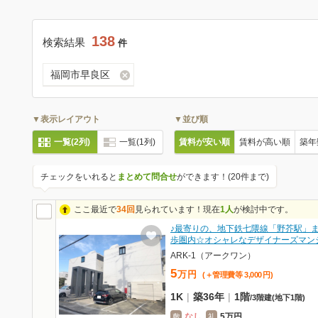
138
検索結果
件
福岡市早良区
▼表示レイアウト
▼並び順
一覧(2列)
一覧(1列)
賃料が安い順
賃料が高い順
築年
チェックをいれると
まとめて問合せ
ができます！(20件まで)
ここ最近で
34回
見られています！現在
1人
が検討中です。
♪最寄りの、地下鉄七隈線「野芥駅」
歩圏内☆オシャレなデザイナーズマン
ARK-1（アークワン）
5
万
円
(＋管理費等
3,000
円
)
1K
|
築36年
|
1階
/
3階建
(地下1階)
なし
5万円
敷
礼