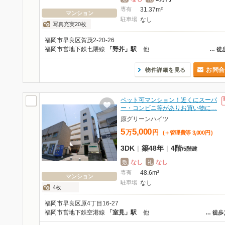
専有
31.37m²
マンション
駐車場
なし
写真充実20枚
福岡市早良区賀茂2-20-26
福岡市営地下鉄七隈線
「野芥」駅
他
…
徒
お問合
物件詳細を見る
ペット可マンション！近くにスーパ
ー・コンビニ等がありお買い物に…
原グリーンハイツ
5
5,000
万
円
(＋管理費等
3,000
円
)
3DK
|
築48年
|
4階
/
5階建
なし
なし
敷
礼
専有
48.6m²
マンション
駐車場
なし
4枚
福岡市早良区原4丁目16-27
福岡市営地下鉄空港線
「室見」駅
他
…
徒歩