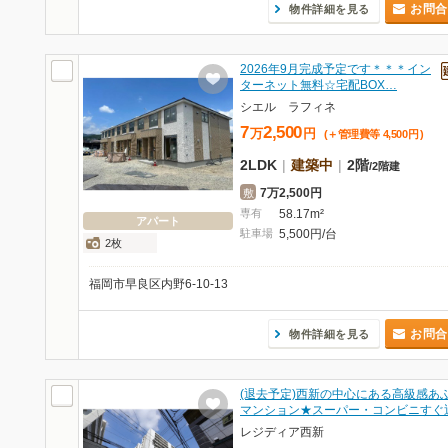
お問合
物件詳細を見る
2026年9月完成予定です＊＊＊イン
ターネット無料☆宅配BOX…
シエル ラフィネ
7
2,500
万
円
(＋管理費等
4,500
円
)
2LDK
|
建築中
|
2階
/
2階建
7万2,500円
敷
専有
58.17m²
アパート
駐車場
5,500円/台
2枚
福岡市早良区内野6-10-13
お問合
物件詳細を見る
(退去予定)西新の中心にある高級感あ
マンション★スーパー・コンビニすぐ
レジディア西新