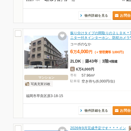
お問合
物件詳細を見る
振り分けタイプの間取りの２ＬＤＫ＊T
ニター付きインターホン、防犯カメラ
コーポのなか
6
4,000
万
円
(＋管理費等
3,000
円
)
2LDK
|
築43年
|
3階
/
4階建
6万4,000円
礼
専有
57.96m²
マンション
駐車場
空き待ち(6,000円/台)
写真充実15枚
福岡市早良区原3-18-15
お問合
物件詳細を見る
2026年9月完成予定です＊＊＊イン