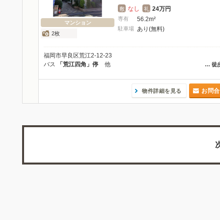
なし
24万円
敷
礼
専有
56.2m²
マンション
駐車場
あり(無料)
2枚
福岡市早良区荒江2-12-23
バス
「荒江四角」停
他
…
徒
お問合
物件詳細を見る