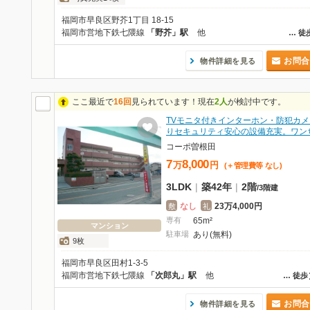
福岡市早良区野芥1丁目 18-15
福岡市営地下鉄七隈線
「野芥」駅
他
…
徒
お問合
物件詳細を見る
ここ最近で
16回
見られています！現在
2人
が検討中です。
TVモニタ付きインターホン・防犯カメ
りセキュリティ安心の設備充実。ワン
コーポ曽根田
7
8,000
万
円
(＋管理費等
なし
)
3LDK
|
築42年
|
2階
/
3階建
なし
23万4,000円
敷
礼
専有
65m²
マンション
駐車場
あり(無料)
9枚
福岡市早良区田村1-3-5
福岡市営地下鉄七隈線
「次郎丸」駅
他
…
徒歩
お問合
物件詳細を見る