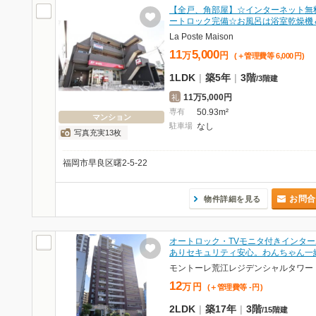
【全戸、角部屋】☆インターネット無
ートロック完備☆お風呂は浴室乾燥機
La Poste Maison
11
5,000
万
円
(＋管理費等
6,000
円
)
1LDK
|
築5年
|
3階
/
3階建
11万5,000円
礼
専有
50.93m²
マンション
駐車場
なし
写真充実13枚
福岡市早良区曙2-5-22
お問合
物件詳細を見る
オートロック・TVモニタ付きインター
ありセキュリティ安心。わんちゃん一
モントーレ荒江レジデンシャルタワー
12
万
円
(＋管理費等
-
円
)
2LDK
|
築17年
|
3階
/
15階建