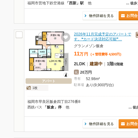
福岡市営地下鉄空港線
「西新」駅
他
…
徒歩
お問合
物件詳細を見る
2026年11月完成予定のアパートで
す。❝カード決済対応可能❞…
グランメゾン飯倉
11
万
円
(＋管理費等
4,500
円
)
2LDK
|
建築中
|
1階
/
2階建
20万円
礼
専有
52.98m²
アパート
駐車場
あり(9,900円/台)
1枚
福岡市早良区飯倉四丁目276番8
西鉄バス
「飯倉」停
他
…
徒
お問合
物件詳細を見る