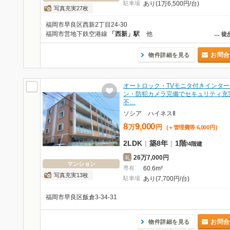
駐車場
あり(1万6,500円/台)
写真充実27枚
福岡市早良区西新2丁目24-30
福岡市営地下鉄空港線
「西新」駅
他
…
徒
お問合
物件詳細を見る
オートロック・TVモニタ付きインター
ン・防犯カメラ完備でセキュリティ充
不…
ソシア ハイネスⅡ
8
9,000
万
円
(＋管理費等
6,000
円
)
2LDK
|
築8年
|
1階
/
4階建
26万7,000円
礼
マンション
専有
60.6m²
写真充実13枚
駐車場
あり(7,700円/台)
福岡市早良区飯倉3-34-31
お問合
物件詳細を見る