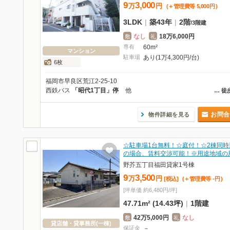
9
3,000
万
円
(＋管理費等
5,000
円
)
3LDK
|
築43年
|
2階
/
3階建
なし
18万6,000円
敷
礼
専有
60m²
マンション
駐車場
あり(1万4,300円/台)
6枚
福岡市早良区荒江2-25-10
西鉄バス
「昭代1丁目」停
他
…
徒
お問合
物件詳細を見る
☆駐車場1台無料！☆庭付！☆2棟同時
の場合、賃料交渉可能！※用途地域の
野芥五丁目福田貸家1号棟
9
3,500
万
円
[税込]
(＋管理費等
-
円
)
[坪単価 約6,480円/坪]
47.71m² (14.43坪)
|
1階建
42万5,000円
なし
敷
礼
貸店舗・貸事務所(一棟)
保証金
－