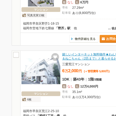
なし
6万円
敷
礼
専有
27.29m²
マンション
駐車場
あり(8,800円/台)
写真充実13枚
福岡市早良区野芥1-18-15
福岡市営地下鉄七隈線
「野芥」駅
他
…
徒
お問合
物件詳細を見る
嬉しいインターネット無料物件★わん
＆ねこちゃん（2匹まで）と暮らせる
三愛荒江マンション
6
2,000
万
円
(＋管理費等
5,000
円
)
1DK
|
築43年
|
1階
/
3階建
なし
12万4,000円
敷
礼
専有
35.1m²
マンション
駐車場
あり(1万4,300円/台)
6枚
福岡市早良区荒江2-25-10
西鉄バス
「昭代1丁目」停
他
…
徒