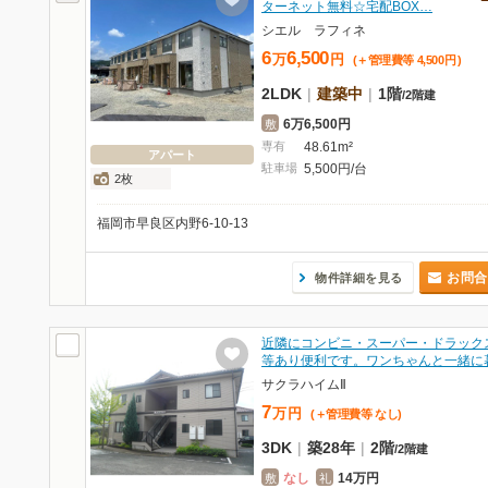
ターネット無料☆宅配BOX…
シエル ラフィネ
6
6,500
万
円
(＋管理費等
4,500
円
)
2LDK
|
建築中
|
1階
/
2階建
6万6,500円
敷
専有
48.61m²
アパート
駐車場
5,500円/台
2枚
福岡市早良区内野6-10-13
お問合
物件詳細を見る
近隣にコンビニ・スーパー・ドラック
等あり便利です。ワンちゃんと一緒に
サクラハイムⅡ
7
万
円
(＋管理費等
なし
)
3DK
|
築28年
|
2階
/
2階建
なし
14万円
敷
礼