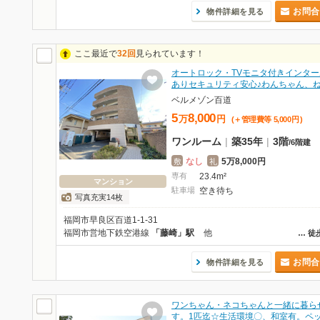
お問合
物件詳細を見る
ここ最近で
32回
見られています！
オートロック・TVモニタ付きインター
ありセキュリティ安心♪わんちゃん、
ベルメゾン百道
5
8,000
万
円
(＋管理費等
5,000
円
)
ワンルーム
|
築35年
|
3階
/
6階建
なし
5万8,000円
敷
礼
専有
23.4m²
マンション
駐車場
空き待ち
写真充実14枚
福岡市早良区百道1-1-31
福岡市営地下鉄空港線
「藤崎」駅
他
…
徒
お問合
物件詳細を見る
ワンちゃん・ネコちゃんと一緒に暮ら
す。1匹迄☆生活環境〇、和室有。ペ