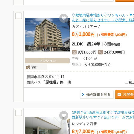
◇敷地内駐車場あり◇ワンちゃん・ネ
んと一緒に暮らせます。（小型犬、猫
カズ・ガリアーノ
8
1,000
万
円
(＋管理費等
4,000
円
)
2LDK
|
築24年
|
8階
/
9階建
8万1,000円
24万3,000円
敷
礼
専有
61.04m²
マンション
駐車場
あり(8,800円/台)
9枚
福岡市早良区原4-11-17
西鉄バス
「原往還」停
他
…
徒
お問合
物件詳細を見る
(退去予定)西新商店街すぐで環境良好
西新駅歩いてすぐ☆広い１ルームのお
レジディア西新
8
7,000
万
円
(＋管理費等
5,000
円
)