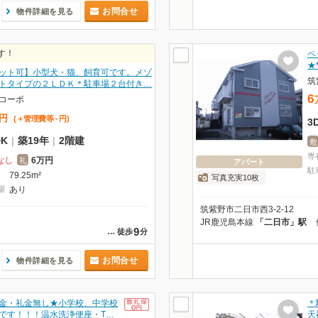
お問合せ
物件詳細を見る
す！
ペ
★
ット可】小型犬・猫、飼育可です。メゾ
筑
トタイプの２ＬＤＫ＊駐車場２台付き…
6
コーポ
円
(＋管理費等
-
円
)
3
DK
|
築19年
|
2階建
敷
専
なし
6万円
礼
アパート
駐
79.25m²
写真充実10枚
場
あり
筑紫野市二日市西3-2-12
JR鹿児島本線
「二日市」駅
9
…
徒歩
分
お問合せ
物件詳細を見る
金・礼金無し★小学校、中学校
＊
です！！！温水洗浄便座・T…
天