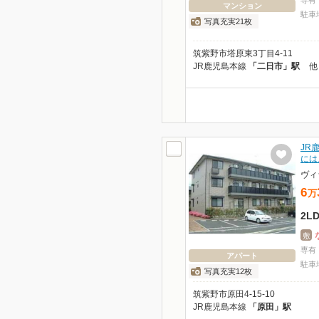
専有
マンション
駐車
写真充実21枚
筑紫野市塔原東3丁目4-11
JR鹿児島本線
「二日市」駅
他
JR
には
ヴィ
6
万
2L
敷
専有
アパート
駐車
写真充実12枚
筑紫野市原田4-15-10
JR鹿児島本線
「原田」駅