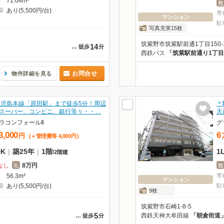
71.04m²
敷
場
あり(5,500円/台)
専
マンション
駐
写真充実15枚
筑紫野市筑紫駅前通1丁目150-
14
…
徒歩
分
西鉄バス
「筑紫駅前通り1丁
お問合せ
物件詳細を見る
鹿児島本線「原田駅」まで徒歩5分！周辺
＊
スーパー、コンビニ、銀行等々・・…
天
ラコンフォールⅡ
グ
3,000
6
円
(＋管理費等
4,000
円
)
DK
|
築25年
|
1階
1
/
2階建
なし
8万円
礼
敷
56.3m²
専
マンション
場
あり(5,500円/台)
駐
9枚
筑紫野市石崎1-8-5
5
西鉄天神大牟田線
「朝倉街道
…
徒歩
分