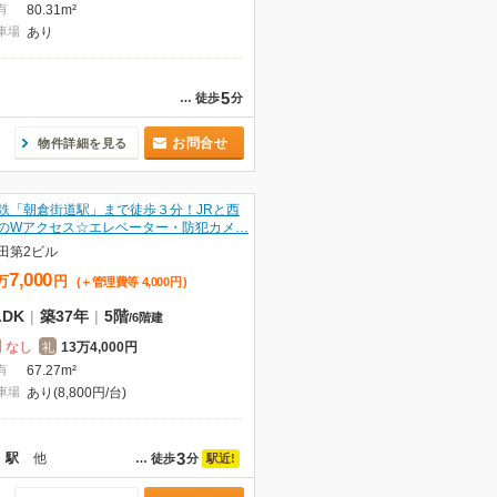
有
80.31m²
車場
あり
5
…
徒歩
分
お問合せ
物件詳細を見る
鉄「朝倉街道駅」まで徒歩３分！JRと西
のWアクセス☆エレベーター・防犯カメ…
田第2ビル
7,000
万
円
(＋管理費等
4,000
円
)
LDK
|
築37年
|
5階
/
6階建
なし
13万4,000円
礼
有
67.27m²
車場
あり(8,800円/台)
3
」駅
他
駅近!
…
徒歩
分