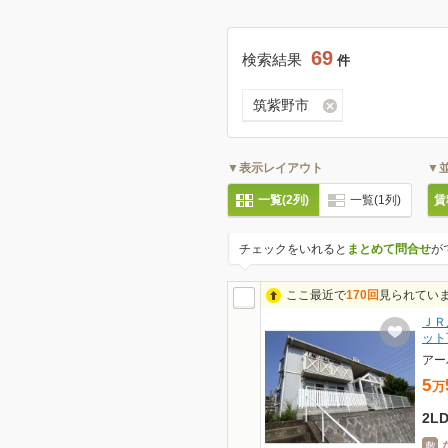
69
検索結果
件
筑紫野市
▼表示レイアウト
▼
一覧(2列)
一覧(1列)
賃
チェックをいれると
まとめて問合せ
が
ここ最近で
170回
見られてい
ＪＲ
ット
アー
5
万
2L
敷