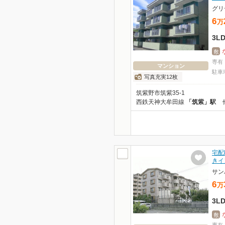
グリ
6
万
3L
敷
専有
マンション
駐車
写真充実12枚
筑紫野市筑紫35-1
西鉄天神大牟田線
「筑紫」駅
宅配
きイ
サン
6
万
3L
敷