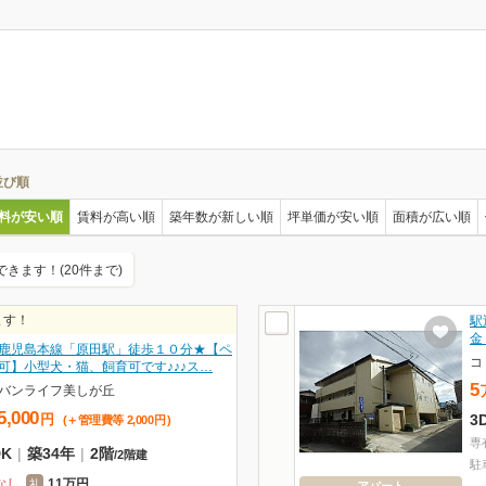
並び順
料が安い順
賃料が高い順
築年数が新しい順
坪単価が安い順
面積が広い順
できます！(20件まで)
ます！
駅
金
鹿児島本線「原田駅」徒歩１０分★【ペ
コ
可】小型犬・猫、飼育可です♪♪♪ス…
5
バンライフ美しが丘
5,000
円
3
(＋管理費等
2,000
円
)
専
DK
|
築34年
|
2階
/
2階建
駐
なし
11万円
礼