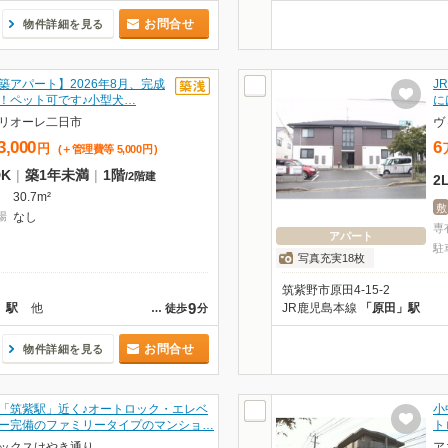
お問合せ
物件詳細を見る
築アパート】2026年8月、完成
J
！ペット可です♪小型犬…
に
リオーレ二日市
ヴ
3,000
6
円
(＋管理費等
5,000
円
)
DK
|
築1年未満
|
1階
/
2階建
2
30.7m²
敷
場
なし
専
アパート
駐
写真充実18枚
筑紫野市原田4-15-2
9
」駅
他
JR鹿児島本線
「原田」駅
…
徒歩
分
お問合せ
物件詳細を見る
「筑紫駅」近く♪オートロック・エレベ
小
ー完備のファミリータイプのマンショ…
ト
ックスけやき通り
ア