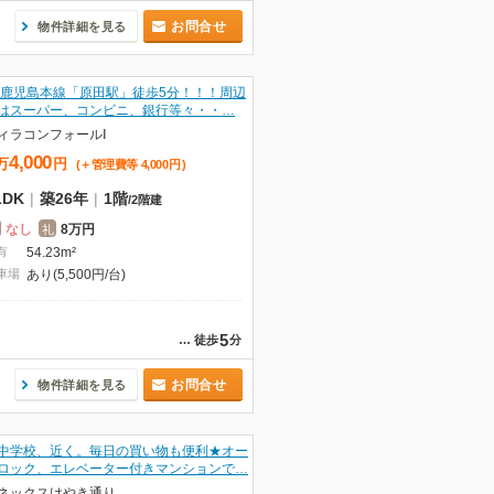
お問合せ
物件詳細を見る
R鹿児島本線「原田駅」徒歩5分！！！周辺
はスーパー、コンビニ、銀行等々・・…
ィラコンフォールⅠ
4,000
万
円
(＋管理費等
4,000
円
)
LDK
|
築26年
|
1階
/
2階建
なし
8万円
礼
有
54.23m²
車場
あり(5,500円/台)
5
…
徒歩
分
お問合せ
物件詳細を見る
中学校、近く。毎日の買い物も便利★オー
ロック、エレベーター付きマンションで…
ネックスけやき通り