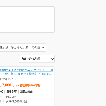
住所別
駅から近い順
その他
近物件★ＪＲと西鉄のＷアクセス！！！敷
・礼金、無し♪★カード決済対応可能で…
トブキハイツ
7,000
万
円
(＋管理費等
5,000
円
)
DK
|
築35年
|
3階
/
3階建
有
56.91m²
車場
あり(5,500円/台)