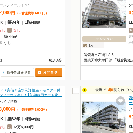
ーンフィールド’92
グ
2,000
6
円
(＋管理費等
4,000
円
)
DK
|
築34年
|
1階
1
/
4階建
なし
なし
礼
敷
69.44m²
専
マンション
場
なし
駐
9枚
筑紫野市石崎1-8-5
7
他
西鉄天神大牟田線
「朝倉街道
…
徒歩
分
お問合せ
物件詳細を見る
ここ最近で
14回
見られてい
BOX完備＊温水洗浄便座・モニター付
ンターホン有り♪【初期費用カード決…
西
ハイツ塔原
ー
3,000
ア
円
(＋管理費等
3,000
円
)
6
DK
|
築32年
|
4階
/
4階建
2
なし
12万6,000円
礼