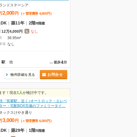
ランドステーシア
2,000
万
円
(＋管理費等
4,000
円
)
LDK
|
築11年
|
2階
/
8階建
12万4,000円
なし
礼
有
36.95m²
車場
なし
4
」駅
他
…
徒歩
分
お問合せ
物件詳細を見る
ます！現在
1人
が検討中です。
鉄「筑紫駅」近く♪オートロック・エレベ
ター・宅配BOX完備のファミリータイ…
ネックスけやき通り
3,000
万
円
(＋管理費等
6,000
円
)
LDK
|
築29年
|
1階
/
5階建