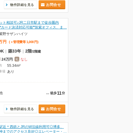
お問合せ
物件詳細を見る
ット相談可♪JR二日市駅まで徒歩圏内
❝カード決済対応可能❞筑紫オフィス、ま…
紫野サザンハイツ
万
円
(＋管理費等
1,000
円
)
DK
|
築33年
|
2階
/
2階建
24万円
なし
礼
有
55.34m²
車場
あり
11
他
…
徒歩
分
お問合せ
物件詳細を見る
駅近＊西鉄とJRのW沿線利用可◎博多、
神までのアクセス良好◎エレベーター・…