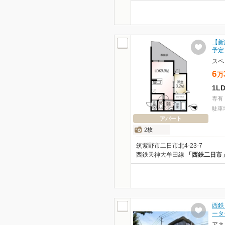
【新
予定
スペ
6
万
1L
専有
駐車
アパート
2枚
筑紫野市二日市北4-23-7
西鉄天神大牟田線
「西鉄二日市
西鉄
ータ
アネ