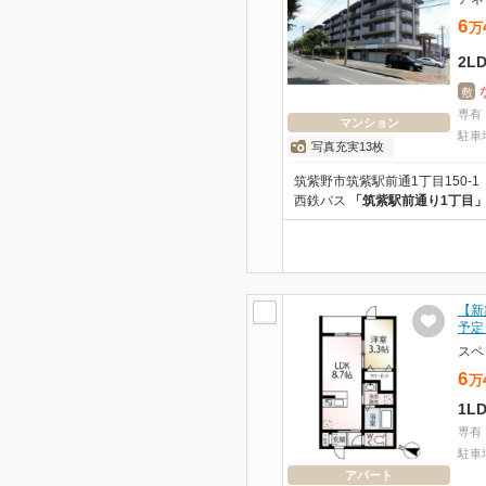
6
万
2L
敷
専有
マンション
駐車
写真充実13枚
筑紫野市筑紫駅前通1丁目150-1
西鉄バス
「筑紫駅前通り1丁目
【新
予定
スペ
6
万
1L
専有
駐車
アパート