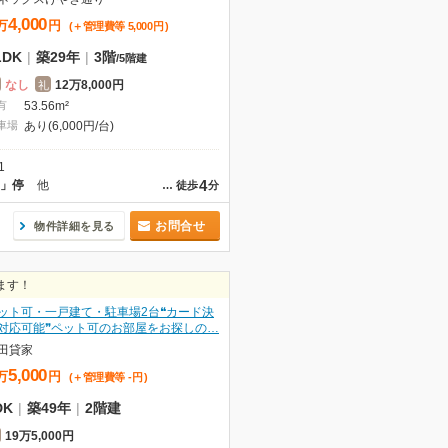
4,000
万
円
(＋管理費等
5,000
円
)
LDK
|
築29年
|
3階
/
5階建
なし
12万8,000円
礼
有
53.56m²
車場
あり(6,000円/台)
1
4
目」停
他
…
徒歩
分
お問合せ
物件詳細を見る
ます！
ット可・一戸建て・駐車場2台❝カード決
対応可能❞ペット可のお部屋をお探しの…
田貸家
5,000
万
円
(＋管理費等
-
円
)
DK
|
築49年
|
2階建
19万5,000円