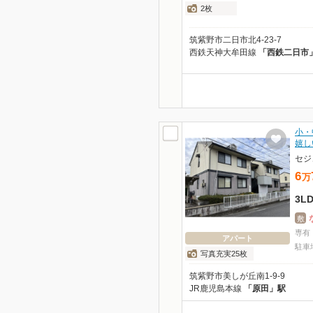
2枚
筑紫野市二日市北4-23-7
西鉄天神大牟田線
「西鉄二日市
小・
嬉し
セジ
6
万
3L
敷
専有
アパート
駐車
写真充実25枚
筑紫野市美しが丘南1-9-9
JR鹿児島本線
「原田」駅