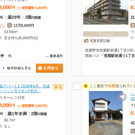
4,000
6
円
(＋管理費等
5,000
円
)
DK
|
築29年
|
3階
2
/
5階建
なし
12万8,000円
礼
敷
53.56m²
専
マンション
場
空き待ち(6,000円/台)
駐
写真充実12枚
筑紫野市筑紫駅前通1丁目150-
4
」停
他
西鉄バス
「筑紫駅前通り1丁
…
徒歩
分
お問合せ
物件詳細を見る
ここ最近で
41回
見られてい
築アパート】2026年8月、完成
！ペット可です♪小型犬…
ペ
リオーレ二日市
済
4,000
下
円
(＋管理費等
5,000
円
)
6
DK
|
築1年未満
|
2階
/
2階建
30.7m²
4
場
なし
礼