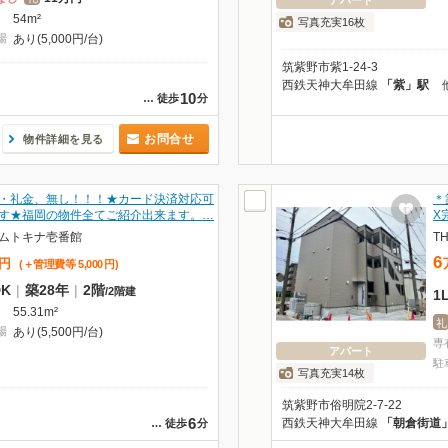
アパート
54m²
写真充実16枚
場
あり(5,000円/台)
筑紫野市紫1-24-3
西鉄天神大牟田線
「紫」駅
10
…
徒歩
分
お問合せ
物件詳細を見る
・礼金、無し！！！★カード決済対応可
＊
す★福岡の物件全てご紹介出来ます。…
X
ムトキナ壱番館
T
6
円
(＋管理費等
5,000
円
)
DK
|
築28年
|
2階
/
2階建
1
55.31m²
礼
場
あり(5,500円/台)
専
アパート
駐
写真充実14枚
筑紫野市俗明院2-7-22
6
西鉄天神大牟田線
「朝倉街道
…
徒歩
分