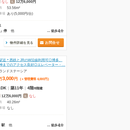
なし
12万6,000円
礼
有
53.56m²
車場
あり(5,000円/台)
1
4
目」停
他
…
徒歩
分
お問合せ
物件詳細を見る
駅近＊西鉄とJRのW沿線利用可◎博多、
神までのアクセス良好◎エレベーター・…
ランドステーシア
3,000
万
円
(＋管理費等
4,000
円
)
LDK
|
築11年
|
4階
/
8階建
12万6,000円
なし
礼
有
40.26m²
車場
なし
4
」駅
他
…
徒歩
分