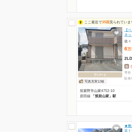
ここ最近で
35回
見られていま
【ペ
ネッ
佐々
6
万
2L
敷
専有
アパート
駐車
写真充実12枚
筑紫野市山家4752-10
原田線
「筑前山家」駅
★敷
近く