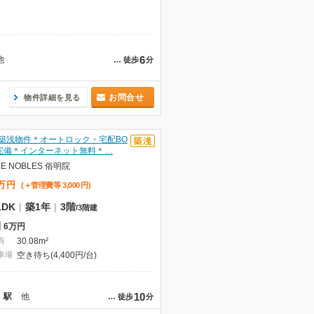
6
他
…
徒歩
分
お問合せ
物件詳細を見る
築浅物件＊オートロック・宅配BO
完備＊インターネット無料＊…
HE NOBLES 俗明院
万
円
(＋管理費等
3,000
円
)
LDK
|
築1年
|
3階
/
3階建
6万円
有
30.08m²
車場
空き待ち(4,400円/台)
10
」駅
他
…
徒歩
分