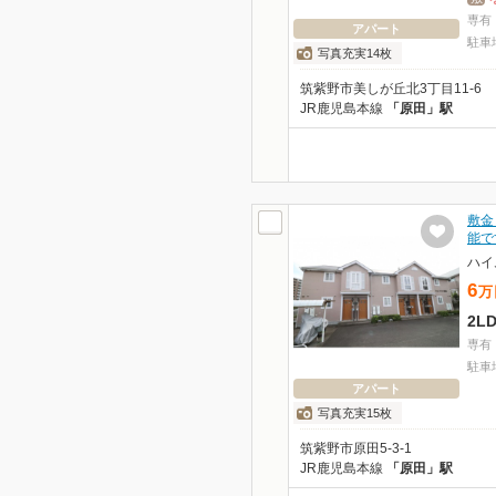
専有
アパート
駐車
写真充実14枚
筑紫野市美しが丘北3丁目11-6
JR鹿児島本線
「原田」駅
敷金
能で
ハイ
6
万
2L
専有
駐車
アパート
写真充実15枚
筑紫野市原田5-3-1
JR鹿児島本線
「原田」駅