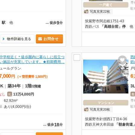
専
一戸建て
駐
写真充実22枚
筑紫野市阿志岐1751-43
9
」駅
他
…
徒歩
分
西鉄バス
「高雄台前」停
他
お問合せ
物件詳細を見る
中学校近く＊徒歩圏内に暮らしに役立つ
西
い施設が充実しています。★初期費用…
鉄
ュールグラン
戸
7,000
6
円
(＋管理費等
1,500
円
)
DK
|
築34年
|
1階
3
/
2階建
なし
13万4,000円
礼
敷
62.92m²
専
マンション
場
あり(4,000円/台)
駐
写真充実20枚
筑紫野市針摺西1丁目4-36
18
西鉄天神大牟田線
「朝倉街道
…
徒歩
分