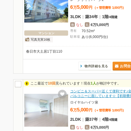
6
5,000
万
円
(＋管理費等
3,000
円
)
3LDK
|
築34年
|
1階
/
4階建
なし
6万5,000円
敷
礼
専有
70.52m²
マンション
駐車場
あり(6,000円/台)
写真充実16枚
春日市大土居1丁目110
お問合
物件詳細を見る
ここ最近で
10回
見られています！現在
1人
が検討中です。
コンビニ＆スーパー近くて便利です♪
バルコニーに面しています☆【初期費
ロイヤルハイツ泉
6
5,000
万
円
(＋管理費等
3,000
円
)
2LDK
|
築37年
|
4階
/
4階建
なし
6万5,000円
敷
礼