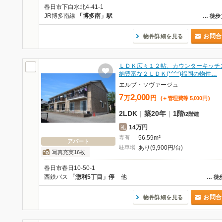
春日市下白水北4-41-1
JR博多南線
「博多南」駅
…
徒歩
お問合
物件詳細を見る
ＬＤＫ広々１２帖、カウンターキッチ
納豊富な２ＬＤＫ(*^^*)福岡の物件…
エルブ・ソヴァージュ
7
2,000
万
円
(＋管理費等
5,000
円
)
2LDK
|
築20年
|
1階
/
2階建
14万円
礼
専有
56.59m²
アパート
駐車場
あり(9,900円/台)
写真充実16枚
春日市春日10-50-1
西鉄バス
「惣利5丁目」停
他
…
徒
お問合
物件詳細を見る