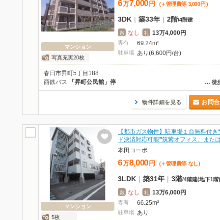
6
7,000
万
円
(＋管理費等
3,000
円
)
3DK
|
築33年
|
2階
/
4階建
なし
13万4,000円
敷
礼
専有
69.24m²
マンション
駐車場
あり(6,600円/台)
写真充実20枚
春日市昇町5丁目188
西鉄バス
「昇町公民館」停
…
徒
お問合
物件詳細を見る
【都市ガス物件】駐車場１台無料付き
ド決済対応可能❞筑紫オフィス、また
本田コーポ
6
8,000
万
円
(＋管理費等
なし
)
3LDK
|
築31年
|
3階
/
4階建
(地下1階
なし
13万6,000円
敷
礼
専有
66.25m²
マンション
駐車場
あり
5枚