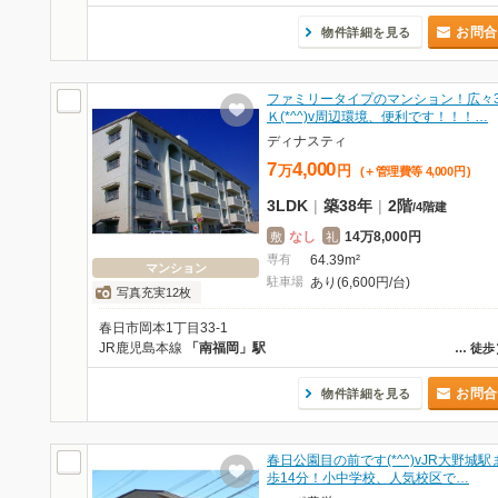
お問合
物件詳細を見る
ファミリータイプのマンション！広々
Ｋ(*^^)v周辺環境、便利です！！！…
ディナスティ
7
4,000
万
円
(＋管理費等
4,000
円
)
3LDK
|
築38年
|
2階
/
4階建
なし
14万8,000円
敷
礼
専有
64.39m²
マンション
駐車場
あり(6,600円/台)
写真充実12枚
春日市岡本1丁目33-1
JR鹿児島本線
「南福岡」駅
…
徒歩
お問合
物件詳細を見る
春日公園目の前です(*^^)vJR大野城
歩14分！小中学校、人気校区で…