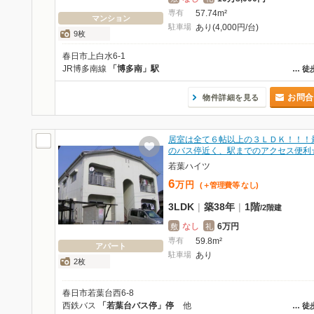
専有
57.74m²
マンション
駐車場
あり(4,000円/台)
9枚
春日市上白水6-1
JR博多南線
「博多南」駅
…
徒
お問合
物件詳細を見る
居室は全て６帖以上の３ＬＤＫ！！！
のバス停近く、駅までのアクセス便利
若葉ハイツ
6
万
円
(＋管理費等
なし
)
3LDK
|
築38年
|
1階
/
2階建
なし
6万円
敷
礼
専有
59.8m²
アパート
駐車場
あり
2枚
春日市若葉台西6-8
西鉄バス
「若葉台バス停」停
他
…
徒