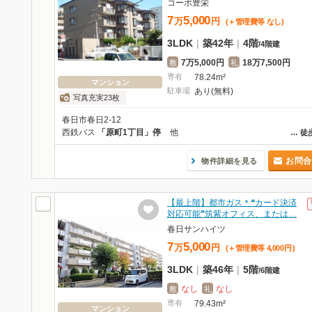
コーポ豊栄
7
5,000
万
円
(＋管理費等
なし
)
3LDK
|
築42年
|
4階
/
4階建
7万5,000円
18万7,500円
敷
礼
専有
78.24m²
マンション
駐車場
あり(無料)
写真充実23枚
春日市春日2-12
西鉄バス
「原町1丁目」停
他
…
徒
お問合
物件詳細を見る
【最上階】都市ガス＊❝カード決済
対応可能❞筑紫オフィス、または…
春日サンハイツ
7
5,000
万
円
(＋管理費等
4,000
円
)
3LDK
|
築46年
|
5階
/
6階建
なし
なし
敷
礼
専有
79.43m²
マンション