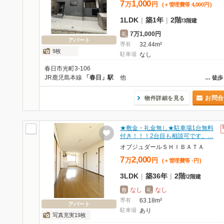
7
1,000
万
円
(＋管理費等
4,000
円
)
1LDK
|
築1年
|
2階
/
3階建
7万1,000円
礼
アパート
専有
32.44m²
9枚
駐車場
なし
春日市光町3-106
JR鹿児島本線
「春日」駅
他
…
徒歩
お問合
物件詳細を見る
★敷金・礼金無し★駐車場1台無料
付き！！！2台目も相談可です。…
オブジュダールＳＨＩＢＡＴＡ
7
2,000
万
円
(＋管理費等
-
円
)
3LDK
|
築36年
|
2階
/
2階建
なし
なし
敷
礼
専有
63.18m²
アパート
駐車場
あり
写真充実19枚