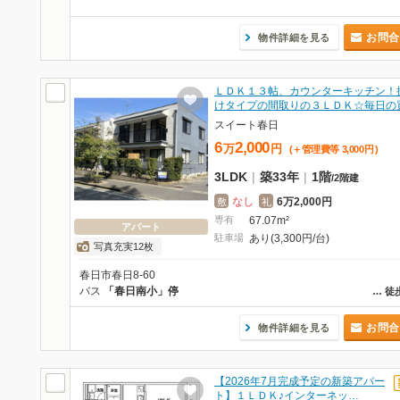
お問合
物件詳細を見る
ＬＤＫ１３帖、カウンターキッチン！
けタイプの間取りの３ＬＤＫ☆毎日の
スイート春日
6
2,000
万
円
(＋管理費等
3,000
円
)
3LDK
|
築33年
|
1階
/
2階建
なし
6万2,000円
敷
礼
専有
67.07m²
アパート
駐車場
あり(3,300円/台)
写真充実12枚
春日市春日8-60
バス
「春日南小」停
…
徒
お問合
物件詳細を見る
【2026年7月完成予定の新築アパー
ト】１ＬＤＫ♪インターネッ…