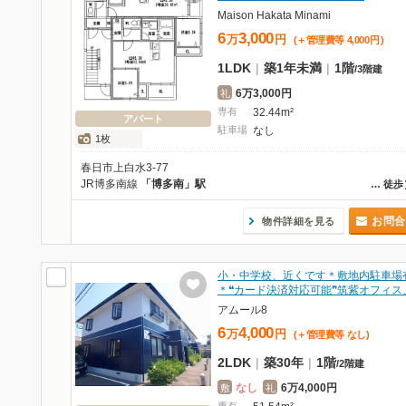
Maison Hakata Minami
6
3,000
万
円
(＋管理費等
4,000
円
)
1LDK
|
築1年未満
|
1階
/
3階建
6万3,000円
礼
専有
32.44m²
アパート
駐車場
なし
1枚
春日市上白水3-77
JR博多南線
「博多南」駅
…
徒歩
お問合
物件詳細を見る
小・中学校、近くです＊敷地内駐車場
＊❝カード決済対応可能❞筑紫オフィス
アムール8
6
4,000
万
円
(＋管理費等
なし
)
2LDK
|
築30年
|
1階
/
2階建
なし
6万4,000円
敷
礼