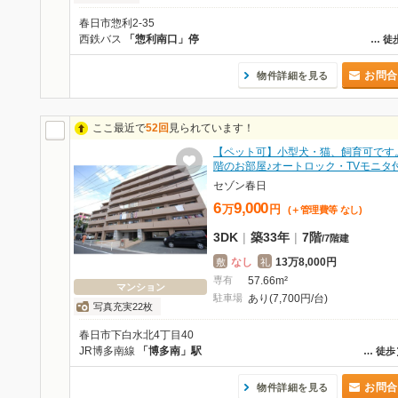
春日市惣利2-35
西鉄バス
「惣利南口」停
…
徒
お問合
物件詳細を見る
ここ最近で
52回
見られています！
【ペット可】小型犬・猫、飼育可です
階のお部屋♪オートロック・TVモニタ
セゾン春日
6
9,000
万
円
(＋管理費等
なし
)
3DK
|
築33年
|
7階
/
7階建
なし
13万8,000円
敷
礼
専有
57.66m²
マンション
駐車場
あり(7,700円/台)
写真充実22枚
春日市下白水北4丁目40
JR博多南線
「博多南」駅
…
徒歩
お問合
物件詳細を見る