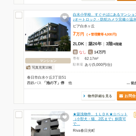
白水小学校、すぐそばにあるマンショ
♪オートロック・防犯カメラ完備☆温
ピア白水ヶ丘
7
万
円
(＋管理費等
4,000
円
)
2LDK
|
築26年
|
3階
/
4階建
なし
14万円
敷
礼
専有
62.17m²
マンション
駐車場
あり(5,000円/台)
写真充実10枚
春日市白水ケ丘3丁目51
西鉄バス
「池の下」停
他
…
徒
お問合
物件詳細を見る
★築浅物件、１ＬＤＫ★☆ペット
（小型犬・猫、2匹まで）飼育可
で…
Riva春日光町