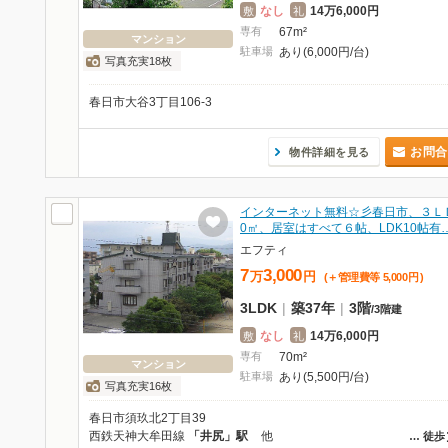
なし
14万6,000円
敷
礼
専有
67m²
マンション
駐車場
あり(6,000円/台)
写真充実18枚
春日市大谷3丁目106-3
お問合
物件詳細を見る
インターネット無料☆彡春日市、３Ｌ
0㎡、居室はすべて６帖、LDK10帖有
エフティ
7
3,000
万
円
(＋管理費等
5,000
円
)
3LDK
|
築37年
|
3階
/
3階建
なし
14万6,000円
敷
礼
専有
70m²
マンション
駐車場
あり(5,500円/台)
写真充実16枚
春日市須玖北2丁目39
西鉄天神大牟田線
「井尻」駅
他
…
徒歩