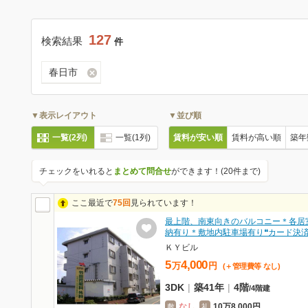
127
検索結果
件
春日市
▼表示レイアウト
▼並び順
一覧(2列)
一覧(1列)
賃料が安い順
賃料が高い順
築年
チェックをいれると
まとめて問合せ
ができます！(20件まで)
ここ最近で
75回
見られています！
最上階、南東向きのバルコニー＊各居
納有り＊敷地内駐車場有り❝カード決
ＫＹビル
5
4,000
万
円
(＋管理費等
なし
)
3DK
|
築41年
|
4階
/
4階建
なし
10万8,000円
敷
礼