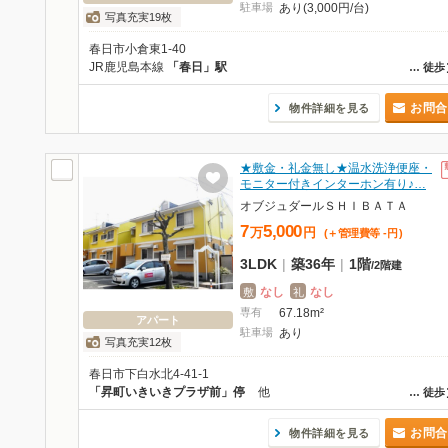
駐車場
あり(3,000円/台)
写真充実19枚
春日市小倉東1-40
JR鹿児島本線
「春日」駅
…
徒歩
お問合
物件詳細を見る
★敷金・礼金無し★温水洗浄便座・
モニター付きインターホン有り♪…
オブジュダールＳＨＩＢＡＴＡ
7
5,000
万
円
(＋管理費等
-
円
)
3LDK
|
築36年
|
1階
/
2階建
なし
なし
敷
礼
専有
67.18m²
アパート
駐車場
あり
写真充実12枚
春日市下白水北4-41-1
「昇町いきいきプラザ前」停
他
…
徒歩
お問合
物件詳細を見る