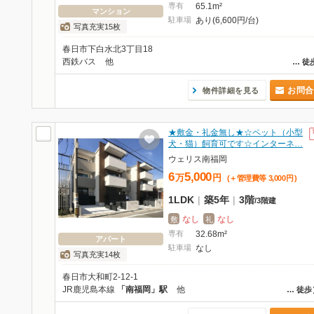
専有
65.1m²
マンション
駐車場
あり(6,600円/台)
写真充実15枚
春日市下白水北3丁目18
西鉄バス
他
…
徒
お問合
物件詳細を見る
★敷金・礼金無し★☆ペット（小型
犬・猫）飼育可です☆インターネ…
ウェリス南福岡
6
5,000
万
円
(＋管理費等
3,000
円
)
1LDK
|
築5年
|
3階
/
3階建
なし
なし
敷
礼
専有
32.68m²
アパート
駐車場
なし
写真充実14枚
春日市大和町2-12-1
JR鹿児島本線
「南福岡」駅
他
…
徒歩