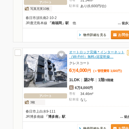
専有
51.54m²
アパート
駐車場
あり(6,600円/台)
写真充実10枚
春日市須玖南2-10-2
JR鹿児島本線
「南福岡」駅
他
…
徒歩
お問合
物件詳細を見る
オートロック完備＊インターネット
（Wi-Fi付）無料♪浴室乾燥…
クレスコート
6
4,000
万
円
(＋管理費等
3,500
円
)
1LDK
|
築2年
|
1階
/
3階建
6万4,000円
礼
専有
34.46m²
アパート
駐車場
なし
3枚
春日市上白水9-111
JR博多南線
「博多南」駅
…
徒
お問合
物件詳細を見る