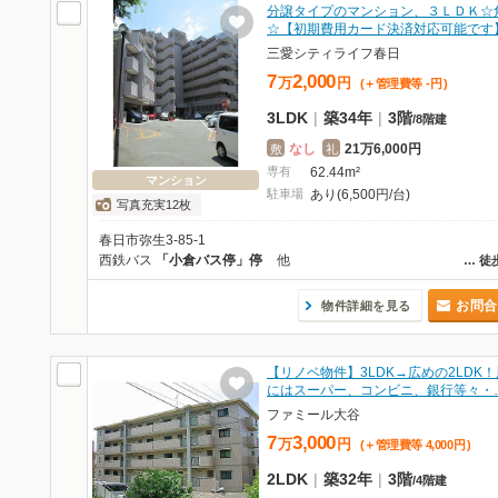
分譲タイプのマンション、３ＬＤＫ☆
☆【初期費用カード決済対応可能です
三愛シティライフ春日
7
2,000
万
円
(＋管理費等
-
円
)
3LDK
|
築34年
|
3階
/
8階建
なし
21万6,000円
敷
礼
専有
62.44m²
マンション
駐車場
あり(6,500円/台)
写真充実12枚
春日市弥生3-85-1
西鉄バス
「小倉バス停」停
他
…
徒
お問合
物件詳細を見る
【リノベ物件】3LDK→広めの2LDK
にはスーパー、コンビニ、銀行等々・
ファミール大谷
7
3,000
万
円
(＋管理費等
4,000
円
)
2LDK
|
築32年
|
3階
/
4階建