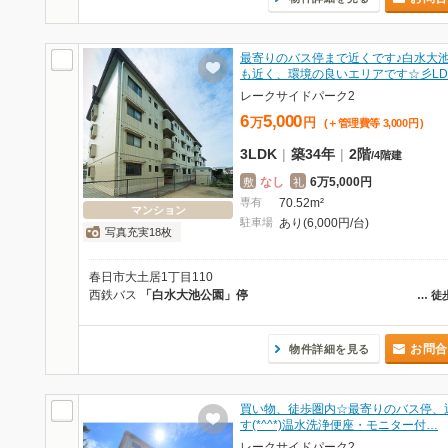
最寄りのバス停まで近くです♪白水大
も近く、環境の良いエリアです☆彡LD
レークサイドパーク2
6
5,000
万
円
(＋管理費等
3,000
円
)
3LDK
|
築34年
|
2階
/
4階建
なし
6万5,000円
敷
礼
専有
70.52m²
マンション
駐車場
あり(6,000円/台)
写真充実18枚
春日市大土居1丁目110
西鉄バス
「白水大池公園」停
…
徒
お問合
物件詳細を見る
買い物、徒歩圏内☆最寄りのバス停、
す(*^^*)温水洗浄便座・モニター付…
レークサイドパーク2