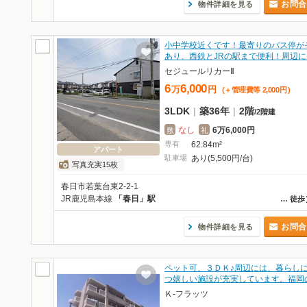
お問合
物件詳細を見る
小中学校近くです！最寄りのバス停が
あり、西鉄とJRの駅まで便利！周辺に
セジュールリカーⅡ
6
6,000
万
円
(＋管理費等
2,000
円
)
3LDK
|
築36年
|
2階
/
2階建
なし
6万6,000円
敷
礼
専有
62.84m²
アパート
駐車場
あり(5,500円/台)
写真充実15枚
春日市若葉台東2-2-1
JR鹿児島本線
「春日」駅
…
徒歩
お問合
物件詳細を見る
ペット可、３ＤＫ♪周辺には、暮らし
つ嬉しい施設が充実しています。福岡
Ｋ-フラッツ