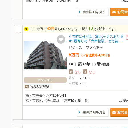
西鉄天神大牟田線
「大橋」駅
他
…
徒
お問合
物件詳細を見る
ここ最近で
42回
見られています！現在
1人
が検討中です。
不在時に便利な宅配ボックスありま
す♪最寄りの「六本松駅」まで徒…
ビジネス・ワン六本松
5
万
円
(＋管理費等
4,000
円
)
1K
|
築32年
|
2階
/
6階建
なし
なし
敷
礼
専有
20.1m²
マンション
駐車場
なし
写真充実10枚
福岡市中央区六本松4-3-11
福岡市営地下鉄七隈線
「六本松」駅
他
…
徒
お問合
物件詳細を見る