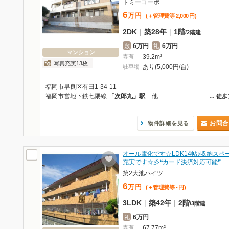
トミーコーポ
6
万
円
(＋管理費等
2,000
円
)
2DK
|
築28年
|
1階
/
2階建
6万円
6万円
敷
礼
マンション
専有
39.2m²
写真充実13枚
駐車場
あり(5,000円/台)
福岡市早良区有田1-34-11
福岡市営地下鉄七隈線
「次郎丸」駅
他
…
徒歩
お問合
物件詳細を見る
オール電化です☆LDK14帖♪収納スペ
充実です☆彡❝カード決済対応可能❞…
第2大池ハイツ
6
万
円
(＋管理費等
-
円
)
3LDK
|
築42年
|
2階
/
3階建
6万円
礼
専有
67.77m²