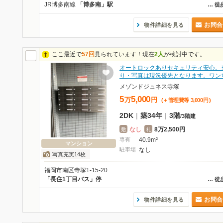
JR博多南線
「博多南」駅
…
徒
お問合
物件詳細を見る
ここ最近で
57回
見られています！現在
2人
が検討中です。
オートロックありセキュリティ安心。
り・写真は現況優先となります。ワン
メゾンドジュネス寺塚
5
5,000
万
円
(＋管理費等
3,000
円
)
2DK
|
築34年
|
3階
/
3階建
なし
8万2,500円
敷
礼
専有
40.9m²
マンション
駐車場
なし
写真充実14枚
福岡市南区寺塚1-15-20
「長住1丁目バス」停
…
徒
お問合
物件詳細を見る