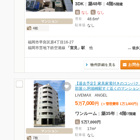
3DK
|
築48年
|
4階
/
5階建
なし
なし
敷
礼
専有
48.6m²
マンション
駐車場
なし
4枚
福岡市早良区原4丁目16-27
福岡市営地下鉄空港線
「室見」駅
他
…
徒歩
お問合
物件詳細を見る
【退去予定】家具家電付きのコンパク
部屋☆JR箱崎駅すぐ近くのマンション
LiVEMAX ANGEL
5
7,000
万
円
(＋管理費等
1
万
1,000
円
)
ワンルーム
|
築35年
|
4階
/
7階建
5万7,000円
礼
専有
17m²
マンション
駐車場
なし
7枚