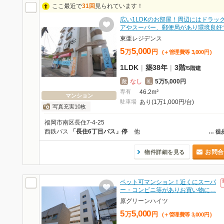
ここ最近で
31回
見られています！
広い1LDKのお部屋！周辺にはドラッ
アやスーパー、郵便局があり環境良好
東亜レジデンス
5
5,000
万
円
(＋管理費等
3,000
円
)
1LDK
|
築38年
|
3階
/
5階建
なし
5万5,000円
敷
礼
専有
46.2m²
マンション
駐車場
あり(1万1,000円/台)
写真充実10枚
福岡市南区長住7-4-25
西鉄バス
「長住6丁目バス」停
他
…
徒
お問合
物件詳細を見る
ペット可マンション！近くにスーパ
ー・コンビニ等がありお買い物に…
原グリーンハイツ
5
5,000
万
円
(＋管理費等
3,000
円
)