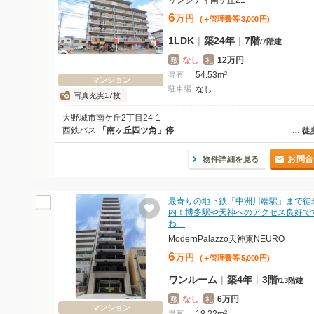
サンシティ南ヶ丘21
6
万
円
(＋管理費等
3,000
円
)
1LDK
|
築24年
|
7階
/
7階建
なし
12万円
敷
礼
専有
54.53m²
マンション
駐車場
なし
写真充実17枚
大野城市南ケ丘2丁目24-1
西鉄バス
「南ヶ丘四ツ角」停
…
徒
お問合
物件詳細を見る
最寄りの地下鉄「中洲川端駅」まで徒
内！博多駅や天神へのアクセス良好で
わ…
ModernPalazzo天神東NEURO
6
万
円
(＋管理費等
5,000
円
)
ワンルーム
|
築4年
|
3階
/
13階建
なし
6万円
敷
礼
マンション
専有