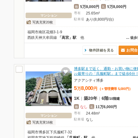
5万8,000円
5万8,000円
敷
礼
専有
25.65m²
マンション
駐車場
あり(8,800円/台)
写真充実20枚
福岡市南区花畑3-1-9
西鉄天神大牟田線
「高宮」駅
他
…
徒歩
お問合
物件詳細を見る
博多駅まで近く、通勤・お買い物に便
♪♪最寄りの「呉服町駅」まで徒歩6分
アクアシティ博多
5
8,000
万
円
(＋管理費等
5,000
円
)
1K
|
築20年
|
6階
/
10階建
なし
11万6,000円
敷
礼
専有
24.48m²
マンション
駐車場
なし
写真充実16枚
福岡市博多区下呉服町7-32
福岡市営地下鉄箱崎線
「呉服町」駅
他
…
徒