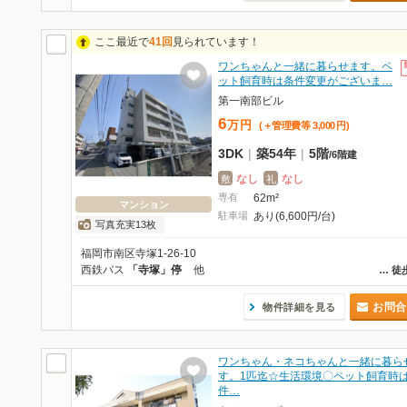
ここ最近で
41回
見られています！
ワンちゃんと一緒に暮らせます。ペ
ット飼育時は条件変更がございま…
第一南部ビル
6
万
円
(＋管理費等
3,000
円
)
3DK
|
築54年
|
5階
/
6階建
なし
なし
敷
礼
専有
62m²
マンション
駐車場
あり(6,600円/台)
写真充実13枚
福岡市南区寺塚1-26-10
西鉄バス
「寺塚」停
他
…
徒
お問合
物件詳細を見る
ワンちゃん・ネコちゃんと一緒に暮ら
す。1匹迄☆生活環境〇ペット飼育時
件…