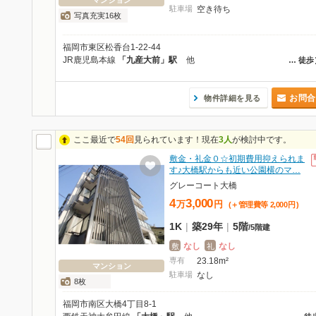
マンション
駐車場
空き待ち
写真充実16枚
福岡市東区松香台1-22-44
JR鹿児島本線
「九産大前」駅
他
…
徒歩
お問合
物件詳細を見る
ここ最近で
54回
見られています！現在
3人
が検討中です。
敷金・礼金０☆初期費用抑えられま
す♪大橋駅からも近い公園横のマ…
グレーコート大橋
4
3,000
万
円
(＋管理費等
2,000
円
)
1K
|
築29年
|
5階
/
5階建
なし
なし
敷
礼
専有
23.18m²
マンション
駐車場
なし
8枚
福岡市南区大橋4丁目8-1