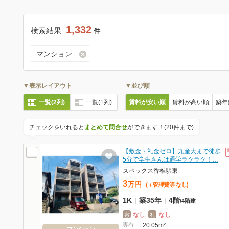
1,332
検索結果
件
マンション
▼表示レイアウト
▼並び順
一覧(2列)
一覧(1列)
賃料が安い順
賃料が高い順
築年
チェックをいれると
まとめて問合せ
ができます！(20件まで)
【敷金・礼金ゼロ】九産大まで徒歩
5分で学生さんは通学ラクラク！…
スペックス香椎駅東
3
万
円
(＋管理費等
なし
)
1K
|
築35年
|
4階
/
4階建
なし
なし
敷
礼
専有
20.05m²