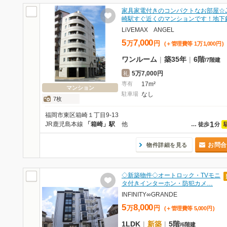
家具家電付きのコンパクトなお部屋☆J
崎駅すぐ近くのマンションです！地下
LiVEMAX ANGEL
5
7,000
万
円
(＋管理費等
1
万
1,000
円
)
ワンルーム
|
築35年
|
6階
/
7階建
5万7,000円
礼
専有
17m²
マンション
駐車場
なし
7枚
福岡市東区箱崎１丁目9-13
1
JR鹿児島本線
「箱崎」駅
他
…
徒歩
分
お問合
物件詳細を見る
◇新築物件◇オートロック・TVモニ
タ付きインターホン・防犯カメ…
INFINITY∞GRANDE
5
8,000
万
円
(＋管理費等
5,000
円
)
1LDK
|
新築
|
5階
/
6階建