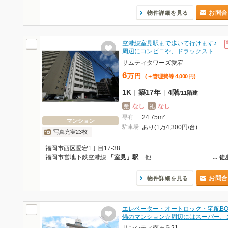
お問合
物件詳細を見る
空港線室見駅まで歩いて行けます♪
周辺にコンビニや、ドラックスト…
サムティタワーズ愛宕
6
万
円
(＋管理費等
4,000
円
)
1K
|
築17年
|
4階
/
11階建
なし
なし
敷
礼
専有
24.75m²
マンション
駐車場
あり(1万4,300円/台)
写真充実23枚
福岡市西区愛宕1丁目17-38
福岡市営地下鉄空港線
「室見」駅
他
…
徒
お問合
物件詳細を見る
エレベーター・オートロック・宅配BO
備のマンション☆周辺にはスーパー、