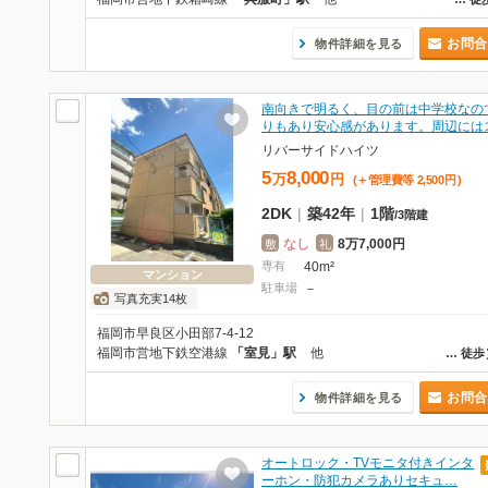
お問合
物件詳細を見る
南向きで明るく、目の前は中学校なの
りもあり安心感があります。周辺には
リバーサイドハイツ
5
8,000
万
円
(＋管理費等
2,500
円
)
2DK
|
築42年
|
1階
/
3階建
なし
8万7,000円
敷
礼
専有
40m²
マンション
駐車場
－
写真充実14枚
福岡市早良区小田部7-4-12
福岡市営地下鉄空港線
「室見」駅
他
…
徒歩
お問合
物件詳細を見る
オートロック・TVモニタ付きインタ
ーホン・防犯カメラありセキュ…