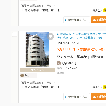
福岡市東区箱崎１丁目9-13
1
JR鹿児島本線
「箱崎」駅
他
…
徒歩
分
お問合
物件詳細を見る
箱崎駅徒歩1分☆家具付き物件☆すぐ
活科始められます(^^)/家具無をご希…
LiVEMAX ANGEL
5
7,000
万
円
(＋管理費等
1
万
1,000
円
)
ワンルーム
|
築35年
|
4階
/
7階建
5万7,000円
礼
専有
17.29m²
マンション
駐車場
－
7枚
福岡市東区箱崎１丁目9-13
1
JR鹿児島本線
「箱崎」駅
他
…
徒歩
分
お問合
物件詳細を見る