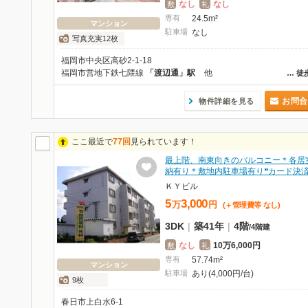
なし
なし
敷
礼
専有
24.5m²
マンション
駐車場
なし
写真充実12枚
福岡市中央区高砂2-1-18
福岡市営地下鉄七隈線
「渡辺通」駅
他
…
徒
お問合
物件詳細を見る
ここ最近で
77回
見られています！
最上階、南東向きのバルコニー＊各居
納有り＊敷地内駐車場有り❝カード決
ＫＹビル
5
3,000
万
円
(＋管理費等
なし
)
3DK
|
築41年
|
4階
/
4階建
なし
10万6,000円
敷
礼
専有
57.74m²
マンション
駐車場
あり(4,000円/台)
9枚
春日市上白水6-1