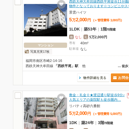
西鉄天神大牟田線西鉄平尾徒歩11分圏
物件となっております☆コンビニやス
景雲ハイツ
5
2,000
万
円
(＋管理費等
3,000
円
)
1LDK
|
築53年
|
1階
/
5階建
なし
5万2,000円
敷
礼
専有
40m²
マンション
駐車場
なし
写真充実17枚
福岡市南区市崎2-14-16
西鉄天神大牟田線
「西鉄平尾」駅
他
…
徒歩
お問合
物件詳細を見る
敷金・礼金０★渡辺通り駅徒歩9分♪
人気エリアの薬院駅も徒歩圏内…
リバティ高砂六番館
5
2,000
万
円
(＋管理費等
5,000
円
)
1DK
|
築24年
|
3階
/
9階建