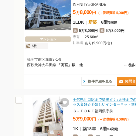
INFINITY∞GRANDE
5
8,000
万
円
(＋管理費等
5,000
円
)
1LDK
|
新築
|
6階
/
6階建
5万8,000円
5万8,000円
敷
礼
専有
25.66m²
マンション
駐車場
あり(9,900円/台)
5枚
福岡市南区花畑3-1-9
西鉄天神大牟田線
「高宮」駅
他
…
徒歩
お問合
物件詳細を見る
千代県庁口駅まで徒歩すぐ♪天神まで
セス良好☆彡嬉しいインターネット無
Ｓ－ＦＯＲＴ福岡県庁前
5
9,000
万
円
(＋管理費等
6,000
円
)
1K
|
築18年
|
6階
/
14階建