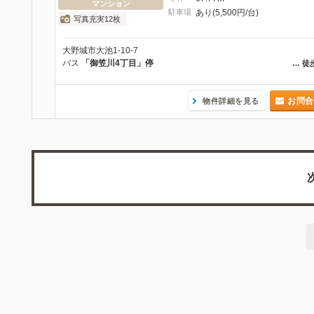
マンション
駐車場
あり(5,500円/台)
写真充実12枚
大野城市大池1-10-7
バス
「御笠川4丁目」停
…
徒
お問合
物件詳細を見る