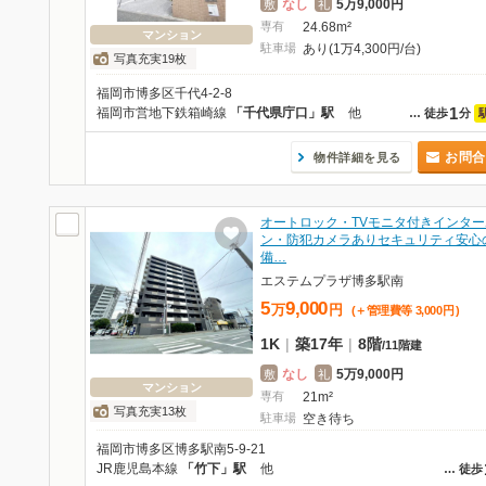
なし
5万9,000円
敷
礼
専有
24.68m²
マンション
駐車場
あり(1万4,300円/台)
写真充実19枚
福岡市博多区千代4-2-8
1
福岡市営地下鉄箱崎線
「千代県庁口」駅
他
…
徒歩
分
お問合
物件詳細を見る
オートロック・TVモニタ付きインター
ン・防犯カメラありセキュリティ安心
備…
エステムプラザ博多駅南
5
9,000
万
円
(＋管理費等
3,000
円
)
1K
|
築17年
|
8階
/
11階建
なし
5万9,000円
敷
礼
マンション
専有
21m²
写真充実13枚
駐車場
空き待ち
福岡市博多区博多駅南5-9-21
JR鹿児島本線
「竹下」駅
他
…
徒歩