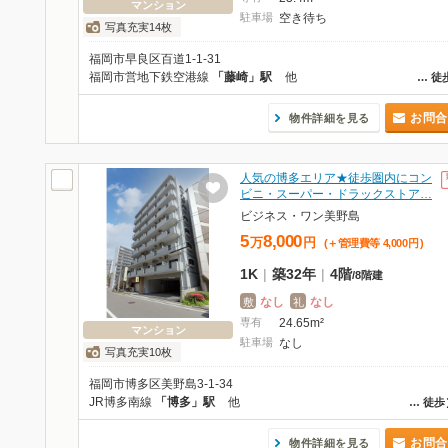
マンション
駐車場
空き待ち
写真充実14枚
福岡市早良区百道1-1-31
福岡市営地下鉄空港線
「藤崎」駅
他
…
徒
お問合
物件詳細を見る
人気の博多エリア★徒歩圏内にコン
ビニ・スーパー・ドラックストア…
ビジネス・ワン美野島
5
8,000
万
円
(＋管理費等
4,000
円
)
1K
|
築32年
|
4階
/
8階建
なし
なし
敷
礼
専有
24.65m²
マンション
駐車場
なし
写真充実10枚
福岡市博多区美野島3-1-34
JR博多南線
「博多」駅
他
…
徒歩
お問合
物件詳細を見る