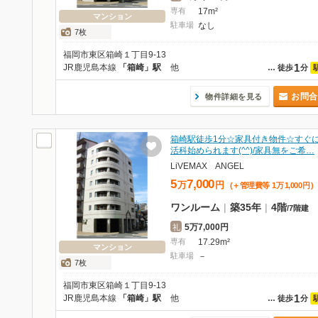
専有
17m²
マンション
駐車場
なし
7枚
福岡市東区箱崎１丁目9-13
1
JR鹿児島本線
「箱崎」駅
他
…
徒歩
分
お問合
物件詳細を見る
箱崎駅徒歩1分☆家具付き物件☆すぐ
活科始められます(^^)/家具無をご希…
LiVEMAX ANGEL
5
7,000
万
円
(＋管理費等
1
万
1,000
円
)
ワンルーム
|
築35年
|
4階
/
7階建
5万7,000円
礼
専有
17.29m²
マンション
駐車場
－
7枚
福岡市東区箱崎１丁目9-13
1
JR鹿児島本線
「箱崎」駅
他
…
徒歩
分