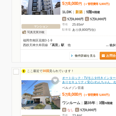
5
8,000
万
円
(＋管理費等
5,000
円
)
1LDK
|
新築
|
5階
/
6階建
5万8,000円
5万8,000円
敷
礼
専有
25.65m²
マンション
駐車場
あり(8,800円/台)
写真充実20枚
福岡市南区花畑3-1-9
西鉄天神大牟田線
「高宮」駅
他
…
徒歩
お問合
物件詳細を見る
ここ最近で
30回
見られています！
オートロック・TVモニタ付きインター
ありセキュリティ安心♪わんちゃん、
ベルメゾン百道
5
8,000
万
円
(＋管理費等
5,000
円
)
ワンルーム
|
築35年
|
3階
/
6階建
なし
5万8,000円
敷
礼
専有
23.4m²