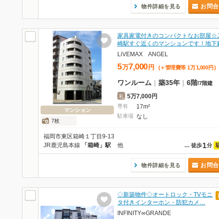
お問合
物件詳細を見る
家具家電付きのコンパクトなお部屋☆J
崎駅すぐ近くのマンションです！地下
LiVEMAX ANGEL
5
7,000
万
円
(＋管理費等
1
万
1,000
円
)
ワンルーム
|
築35年
|
6階
/
7階建
5万7,000円
礼
専有
17m²
マンション
駐車場
なし
7枚
福岡市東区箱崎１丁目9-13
1
JR鹿児島本線
「箱崎」駅
他
…
徒歩
分
お問合
物件詳細を見る
◇新築物件◇オートロック・TVモニ
タ付きインターホン・防犯カメ…
INFINITY∞GRANDE