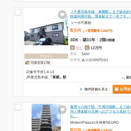
ＪＲ鹿児島本線「東郷駅」まで徒歩約
快速利用可能。博多駅まで一本です。
コーポ弐番館
6
万
円
(＋管理費等
1,000
円
)
3DK
|
築31年
|
2階
/
2階建
なし
12万円
敷
礼
専有
54m²
アパート
駐車場
あり(3,000円/台)
写真充実17枚
宗像市平井1-4-14
JR鹿児島本線
「東郷」駅
…
徒
お問合
物件詳細を見る
最寄りの地下鉄「中洲川端駅」まで徒
内！博多駅や天神へのアクセス良好で
わ…
ModernPalazzo天神東NEURO
6
万
円
(＋管理費等
5,000
円
)