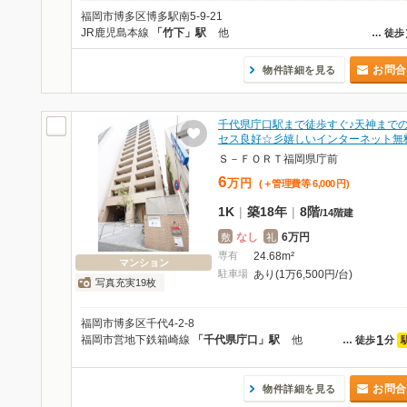
福岡市博多区博多駅南5-9-21
JR鹿児島本線
「竹下」駅
他
…
徒歩
お問合
物件詳細を見る
千代県庁口駅まで徒歩すぐ♪天神まで
セス良好☆彡嬉しいインターネット無
Ｓ－ＦＯＲＴ福岡県庁前
6
万
円
(＋管理費等
6,000
円
)
1K
|
築18年
|
8階
/
14階建
なし
6万円
敷
礼
専有
24.68m²
マンション
駐車場
あり(1万6,500円/台)
写真充実19枚
福岡市博多区千代4-2-8
1
福岡市営地下鉄箱崎線
「千代県庁口」駅
他
…
徒歩
分
お問合
物件詳細を見る