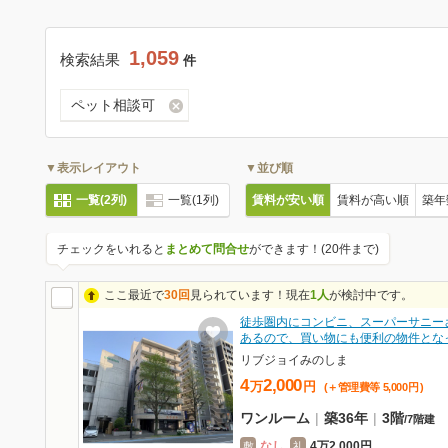
1,059
検索結果
件
ペット相談可
▼表示レイアウト
▼並び順
一覧(2列)
一覧(1列)
賃料が安い順
賃料が高い順
築年
チェックをいれると
まとめて問合せ
ができます！(20件まで)
ここ最近で
30回
見られています！現在
1人
が検討中です。
徒歩圏内にコンビニ、スーパーサニー
あるので、買い物にも便利の物件とな
リブジョイみのしま
4
2,000
万
円
(＋管理費等
5,000
円
)
ワンルーム
|
築36年
|
3階
/
7階建
なし
4万2,000円
敷
礼