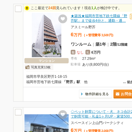
ここ最近で
24回
見られています！現在
1人
が検討中です。
★築浅★福岡市営地下鉄七隈線「野
芥駅」まで徒歩4分と、通勤・通…
アスミール野芥
6
万
円
(＋管理費等
3,500
円
)
ワンルーム
|
築1年
|
2階
/
12階建
なし
6万円
敷
礼
専有
27.29m²
マンション
駐車場
あり(8,800円/台)
写真充実13枚
福岡市早良区野芥1-18-15
福岡市営地下鉄七隈線
「野芥」駅
他
…
徒
お問合
物件詳細を見る
◇ペット飼育について・犬、ネコ合計
で飼育可能・礼金1ヶ月UP・家賃500
スペースイン上山門パークシティ
6
万
円
(＋管理費等
2,000
円
)