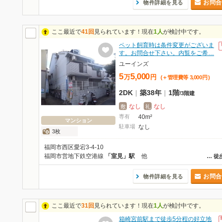
お問合
物件詳細を見る
ここ最近で
41回
見られています！現在
1人
が検討中です。
ペット飼育時は条件変更がございま
す。お問合せ下さい。内覧をご希…
ユーインズ
5
5,000
万
円
(＋管理費等
3,000
円
)
2DK
|
築38年
|
1階
/
3階建
なし
なし
敷
礼
専有
40m²
マンション
駐車場
なし
3枚
福岡市西区愛宕3-4-10
福岡市営地下鉄空港線
「室見」駅
他
…
徒
お問合
物件詳細を見る
ここ最近で
31回
見られています！現在
1人
が検討中です。
箱崎宮前駅まで徒歩5分程の好立地