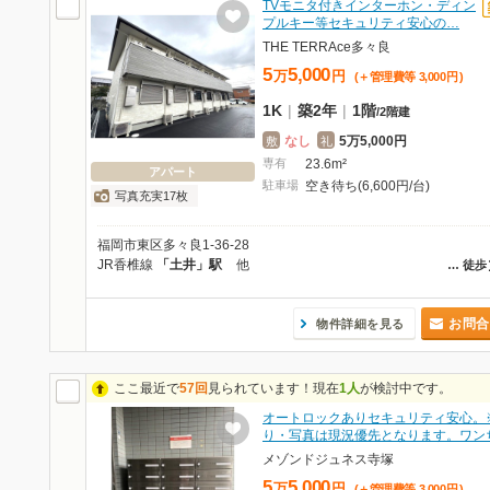
TVモニタ付きインターホン・ディン
プルキー等セキュリティ安心の…
THE TERRAce多々良
5
5,000
万
円
(＋管理費等
3,000
円
)
1K
|
築2年
|
1階
/
2階建
なし
5万5,000円
敷
礼
専有
23.6m²
アパート
駐車場
空き待ち(6,600円/台)
写真充実17枚
福岡市東区多々良1-36-28
JR香椎線
「土井」駅
他
…
徒歩
お問合
物件詳細を見る
ここ最近で
57回
見られています！現在
1人
が検討中です。
オートロックありセキュリティ安心。
り・写真は現況優先となります。ワン
メゾンドジュネス寺塚
5
5,000
万
円
(＋管理費等
3,000
円
)