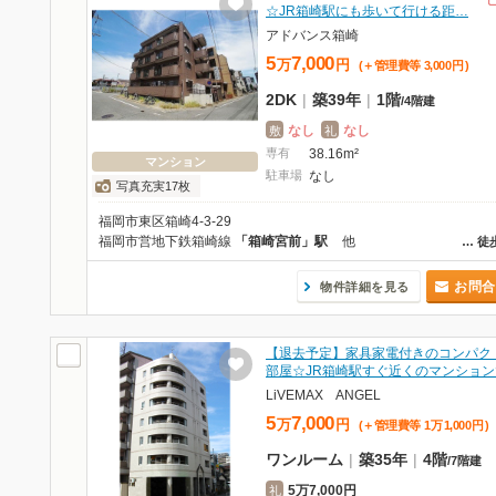
☆JR箱崎駅にも歩いて行ける距…
アドバンス箱崎
5
7,000
万
円
(＋管理費等
3,000
円
)
2DK
|
築39年
|
1階
/
4階建
なし
なし
敷
礼
専有
38.16m²
マンション
駐車場
なし
写真充実17枚
福岡市東区箱崎4-3-29
福岡市営地下鉄箱崎線
「箱崎宮前」駅
他
…
徒
お問合
物件詳細を見る
【退去予定】家具家電付きのコンパク
部屋☆JR箱崎駅すぐ近くのマンション
LiVEMAX ANGEL
5
7,000
万
円
(＋管理費等
1
万
1,000
円
)
ワンルーム
|
築35年
|
4階
/
7階建
5万7,000円
礼