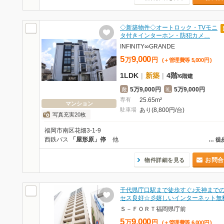
◇新築物件◇オートロック・TVモニ
タ付きインターホン・防犯カメ…
INFINITY∞GRANDE
5
9,000
万
円
(＋管理費等
5,000
円
)
1LDK
|
新築
|
4階
/
6階建
5万9,000円
5万9,000円
敷
礼
専有
25.65m²
マンション
駐車場
あり(8,800円/台)
写真充実20枚
福岡市南区花畑3-1-9
西鉄バス
「屋形原」停
他
…
徒
お問合
物件詳細を見る
千代県庁口駅まで徒歩すぐ♪天神まで
セス良好☆彡嬉しいインターネット無
Ｓ－ＦＯＲＴ福岡県庁前
5
9,000
万
円
(＋管理費等
6,000
円
)