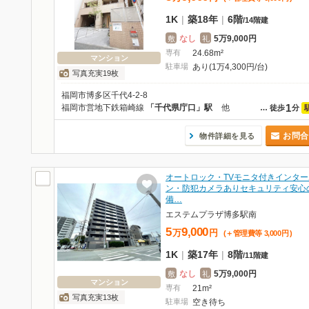
1K
|
築18年
|
6階
/
14階建
なし
5万9,000円
敷
礼
専有
24.68m²
マンション
駐車場
あり(1万4,300円/台)
写真充実19枚
福岡市博多区千代4-2-8
1
福岡市営地下鉄箱崎線
「千代県庁口」駅
他
…
徒歩
分
お問合
物件詳細を見る
オートロック・TVモニタ付きインター
ン・防犯カメラありセキュリティ安心
備…
エステムプラザ博多駅南
5
9,000
万
円
(＋管理費等
3,000
円
)
1K
|
築17年
|
8階
/
11階建
なし
5万9,000円
敷
礼
マンション
専有
21m²
写真充実13枚
駐車場
空き待ち