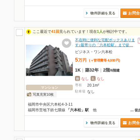
お問合
物件詳細を見る
ここ最近で
41回
見られています！現在
1人
が検討中です。
不在時に便利な宅配ボックスありま
す♪最寄りの「六本松駅」まで徒…
ビジネス・ワン六本松
5
万
円
(＋管理費等
4,000
円
)
1K
|
築32年
|
2階
/
6階建
なし
なし
敷
礼
専有
20.1m²
マンション
駐車場
なし
写真充実10枚
福岡市中央区六本松4-3-11
福岡市営地下鉄七隈線
「六本松」駅
他
…
徒
お問合
物件詳細を見る