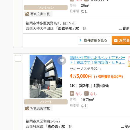
専有
26m²
マンション
駐車場
なし
写真充実11枚
福岡市博多区美野島3丁目17-26
西鉄天神大牟田線
「西鉄平尾」駅
他
…
徒歩
お問合
物件詳細を見る
閑静な住宅街にあるペット可アパー
ト！築浅です！室内設備・セキュ…
セレーノステラ和白
4
5,000
万
円
(＋管理費等
5,000
円
)
1K
|
築2年
|
1階
/
3階建
なし
なし
敷
礼
専有
19.79m²
アパート
駐車場
なし
写真充実12枚
福岡市東区和白1-8-27
西鉄貝塚線
「唐の原」駅
他
…
徒