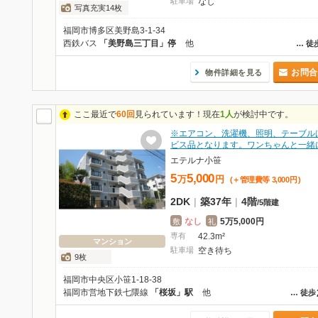
駐車場
なし
写真充実14枚
福岡市博多区美野島3-1-34
西鉄バス
「美野島三丁目」停
他
…
徒
お問合
物件詳細を見る
ここ最近で
60回
見られています！現在
1人
が検討中です。
※エアコン、洗濯機、照明、テーブル
ビス品となります。ワンちゃんと一緒
エテルナ小笹
5
5,000
万
円
(＋管理費等
3,000
円
)
2DK
|
築37年
|
4階
/
5階建
なし
5万5,000円
敷
礼
専有
42.3m²
マンション
駐車場
空き待ち
9枚
福岡市中央区小笹1-18-38
福岡市営地下鉄七隈線
「桜坂」駅
他
…
徒歩