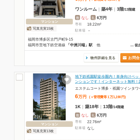
ワンルーム
|
築4年
|
3階
/
13階建
なし
6万円
敷
礼
マンション
専有
18.22m²
写真充実15枚
駐車場
－
福岡市博多区古門戸町9-15
福岡市営地下鉄空港線
「中洲川端」駅
他
…
徒
お問合
物件詳細を見る
地下鉄祇園駅徒歩圏内！単身向けペッ
ンションです！インターネット無料！
エステムコート博多・祇園ツインタワ
6
万
円
(＋管理費等
1
万
1,190
円
)
1K
|
築18年
|
13階
/
14階建
なし
6万円
敷
礼
専有
22.76m²
マンション
駐車場
なし
写真充実13枚