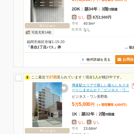
2DK
|
築34年
|
3階
/
3階建
なし
8万2,500円
敷
礼
専有
40.9m²
マンション
駐車場
なし
写真充実14枚
福岡市南区寺塚1-15-20
「長住1丁目バス」停
…
徒
お問合
物件詳細を見る
ここ最近で
27回
見られています！現在
1人
が検討中です。
博多駅エリアで新しい暮らしをスタ
ートしませんか？「ビジネス・ワ…
ビジネス・ワン美野島
5
5,000
万
円
(＋管理費等
4,000
円
)
1K
|
築32年
|
2階
/
8階建
なし
なし
敷
礼
専有
23.68m²
マンション