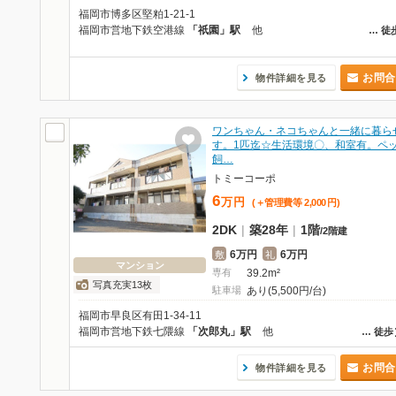
福岡市博多区堅粕1-21-1
福岡市営地下鉄空港線
「祇園」駅
他
…
徒
お問合
物件詳細を見る
ワンちゃん・ネコちゃんと一緒に暮ら
す。1匹迄☆生活環境〇、和室有。ペ
飼…
トミーコーポ
6
万
円
(＋管理費等
2,000
円
)
2DK
|
築28年
|
1階
/
2階建
6万円
6万円
敷
礼
マンション
専有
39.2m²
写真充実13枚
駐車場
あり(5,500円/台)
福岡市早良区有田1-34-11
福岡市営地下鉄七隈線
「次郎丸」駅
他
…
徒歩
お問合
物件詳細を見る