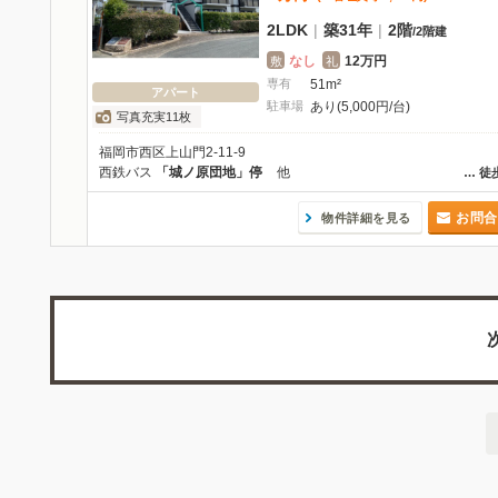
2LDK
|
築31年
|
2階
/
2階建
なし
12万円
敷
礼
専有
51m²
アパート
駐車場
あり(5,000円/台)
写真充実11枚
福岡市西区上山門2-11-9
西鉄バス
「城ノ原団地」停
他
…
徒
お問合
物件詳細を見る