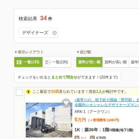
34
検索結果
件
デザイナーズ
▼表示レイアウト
▼並び順
一覧(2列)
一覧(1列)
賃料が安い順
賃料が高い順
築年
チェックをいれると
まとめて問合せ
ができます！(20件まで)
ここ最近で
32回
見られています！現在
1人
が検討中です。
♪最寄りの、地下鉄七隈線「野芥駅」
歩圏内☆オシャレなデザイナーズマン
ARK-1（アークワン）
5
万
円
(＋管理費等
3,000
円
)
1K
|
築36年
|
1階
/
3階建
(地下1階)
なし
5万円
敷
礼