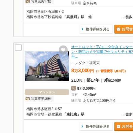
写真充実17枚
駐車場
空き待ち
福岡市博多区石城町7-2
福岡市営地下鉄箱崎線
「呉服町」駅
他
…
徒歩
お問合
物件詳細を見る
オートロック・TVモニタ付きインター
ン・防犯カメラ完備でセキュリティ充
不…
コンダクト福岡東
8
3,000
万
円
(＋管理費等
5,000
円
)
2LDK
|
築17年
|
9階
/
10階建
8万3,000円
礼
マンション
専有
42.45m²
写真充実16枚
駐車場
あり(1万2,100円/台)
福岡市博多区豊2-4-57
福岡市営地下鉄空港線
「東比恵」駅
…
徒歩
お問合
物件詳細を見る