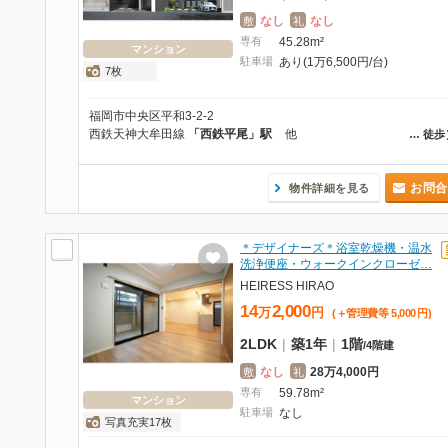
なし
なし
敷
礼
専有
45.28m²
マンション
駐車場
あり(1万6,500円/台)
7枚
福岡市中央区平和3-2-2
西鉄天神大牟田線
「西鉄平尾」駅
他
…
徒歩
お問合
物件詳細を見る
＊デザイナーズ＊浴室乾燥機・温水
洗浄便座・ウォークインクローゼ…
HEIRESS HIRAO
14
2,000
万
円
(＋管理費等
5,000
円
)
2LDK
|
築1年
|
1階
/
4階建
なし
28万4,000円
敷
礼
専有
59.78m²
マンション
駐車場
なし
写真充実17枚