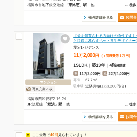
福岡市営地下鉄空港線
「東比恵」駅
他
…
徒歩
お問合
物件詳細を見る
【犬を飼育される方向けの物件です】
と快適に暮らすペット共生デザイナー
愛宕レジデンス
11
2,000
万
円
(＋管理費等
1
万
円
)
1SLDK
|
築13年
|
4階
/
6階建
11万2,000円
22万4,000円
敷
礼
専有
67.7m²
マンション
駐車場
近隣月極(1万3,200円/台)
写真充実25枚
福岡市西区愛宕2-16-24
JR筑肥線
「姪浜」駅
他
…
徒歩
お問合
物件詳細を見る
ここ最近で
40回
見られています！