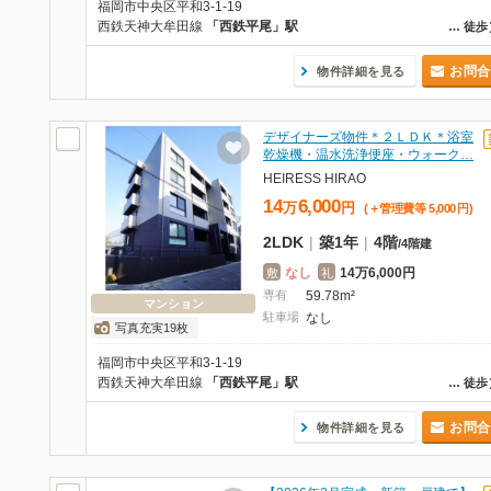
福岡市中央区平和3-1-19
西鉄天神大牟田線
「西鉄平尾」駅
…
徒歩
お問合
物件詳細を見る
デザイナーズ物件＊２ＬＤＫ＊浴室
乾燥機・温水洗浄便座・ウォーク…
HEIRESS HIRAO
14
6,000
万
円
(＋管理費等
5,000
円
)
2LDK
|
築1年
|
4階
/
4階建
なし
14万6,000円
敷
礼
専有
59.78m²
マンション
駐車場
なし
写真充実19枚
福岡市中央区平和3-1-19
西鉄天神大牟田線
「西鉄平尾」駅
…
徒歩
お問合
物件詳細を見る