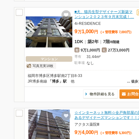
■犬、猫共生型デザイナーズ新築マ
ンション２０２３年９月末完成！…
4i-RESIDENCE
9
1,000
万
円
(＋管理費等
7,000
円
)
1DK
|
築2年
|
7階
/
8階建
9万1,000円
27万3,000円
敷
礼
専有
31.44m²
マンション
駐車場
なし
写真充実18枚
福岡市博多区博多駅南2丁目8-33
JR博多南線
「博多」駅
他
…
徒歩
お問合
物件詳細を見る
☆インターネット無料☆全戸角部屋の
あるデザイナーズマンションです！！
アクタス薬院Ⅲ
9
4,000
万
円
(＋管理費等
5,300
円
)