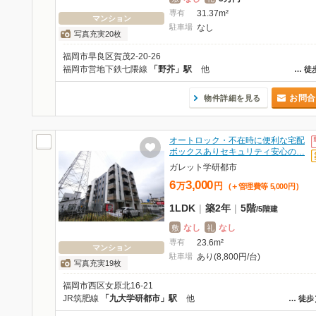
専有
31.37m²
マンション
駐車場
なし
写真充実20枚
福岡市早良区賀茂2-20-26
福岡市営地下鉄七隈線
「野芥」駅
他
…
徒
お問合
物件詳細を見る
オートロック・不在時に便利な宅配
ボックスありセキュリティ安心の…
ガレット学研都市
6
3,000
万
円
(＋管理費等
5,000
円
)
1LDK
|
築2年
|
5階
/
5階建
なし
なし
敷
礼
専有
23.6m²
マンション
駐車場
あり(8,800円/台)
写真充実19枚
福岡市西区女原北16-21
JR筑肥線
「九大学研都市」駅
他
…
徒歩