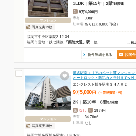
1LDK
|
築15年
|
2階
/
15階建
9万4,000円
礼
専有
33m²
マンション
駐車場
あり(1万9,800円/台)
写真充実19枚
福岡市中央区薬院2-12-34
福岡市営地下鉄七隈線
「薬院大通」駅
他
…
徒
お問合
物件詳細を見る
博多駅南エリアのペット可マンション
オートロック・防犯カメラ付きで女性
エンクレスト博多駅南ＳＨＡＲＥ
9
5,000
万
円
(＋管理費等
-
円
)
2K
|
築10年
|
8階
/
14階建
なし
19万円
敷
礼
専有
34.78m²
マンション
駐車場
なし
写真充実19枚
福岡市博多区博多駅南3丁目3-16