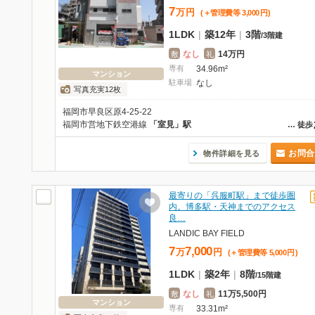
7
万
円
(＋管理費等
3,000
円
)
1LDK
|
築12年
|
3階
/
3階建
なし
14万円
敷
礼
専有
34.96m²
マンション
駐車場
なし
写真充実12枚
福岡市早良区原4-25-22
福岡市営地下鉄空港線
「室見」駅
…
徒歩
お問合
物件詳細を見る
最寄りの「呉服町駅」まで徒歩圏
内。博多駅・天神までのアクセス
良…
LANDIC BAY FIELD
7
7,000
万
円
(＋管理費等
5,000
円
)
1LDK
|
築2年
|
8階
/
15階建
なし
11万5,500円
敷
礼
マンション
専有
33.31m²