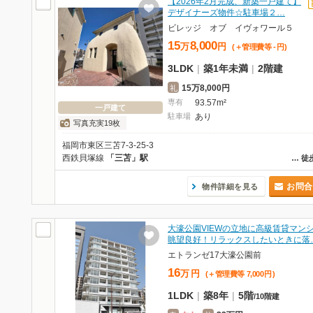
【2026年2月完成、新築一戸建て】
デザイナーズ物件☆駐車場２…
ビレッジ オブ イヴォワール５
15
8,000
万
円
(＋管理費等
-
円
)
3LDK
|
築1年未満
|
2階建
15万8,000円
礼
専有
93.57m²
一戸建て
駐車場
あり
写真充実19枚
福岡市東区三苫7-3-25-3
西鉄貝塚線
「三苫」駅
…
徒
お問合
物件詳細を見る
大濠公園VIEWの立地に高級賃貸マンシ
眺望良好！リラックスしたいときに落
エトランゼ17大濠公園前
16
万
円
(＋管理費等
7,000
円
)
1LDK
|
築8年
|
5階
/
10階建