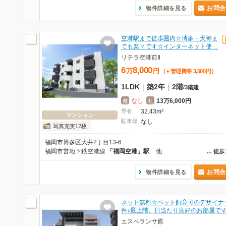
お問合
物件詳細を見る
空港駅まで徒歩圏内☆博多・天神ま
でも楽々です☆インターネット使…
リテラ空港前Ⅱ
6
8,000
万
円
(＋管理費等
3,500
円
)
1LDK
|
築2年
|
2階
/
3階建
なし
13万6,000円
敷
礼
専有
32.43m²
マンション
駐車場
なし
写真充実12枚
福岡市博多区大井2丁目13-6
福岡市営地下鉄空港線
「福岡空港」駅
他
…
徒歩
お問合
物件詳細を見る
ネット無料☆ペット飼育可のデザイナ
件♪最上階、日当たり良好のお部屋で
エスペランサ原