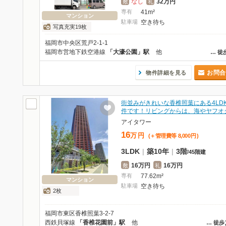
なし
32万円
敷
礼
専有
41m²
マンション
駐車場
空き待ち
写真充実19枚
福岡市中央区荒戸2-1-1
福岡市営地下鉄空港線
「大濠公園」駅
他
…
徒
お問合
物件詳細を見る
街並みがきれいな香椎照葉にある4LD
件です！リビングからは、海やヤフオ
アイタワー
16
万
円
(＋管理費等
8,000
円
)
3LDK
|
築10年
|
3階
/
45階建
16万円
16万円
敷
礼
専有
77.62m²
マンション
駐車場
空き待ち
2枚
福岡市東区香椎照葉3-2-7
西鉄貝塚線
「香椎花園前」駅
他
…
徒歩