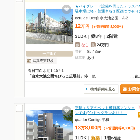
★ハイグレード設備を備えたテラスハ
駐車場は軽・普通車各１区画づつ有り(
ecru de luxe白水大池公園 A-2
12
万
円
(＋管理費等
8,000
円
)
3LDK
|
築8年
|
2階建
なし
24万円
敷
礼
専有
85.43m²
一戸建て
駐車場
あり
写真充実17枚
春日市白水池1-157-1
「白水大池公園ちびっこ広場前」停
他
…
徒
お問合
物件詳細を見る
平尾エリアのペット可新築マンショ
ンです(^^♪ドッグランあり！…
quador Contigo平和
13
8,000
万
円
(＋管理費等
8,300
円
)
1LDK
|
新築
|
1階
/
5階建