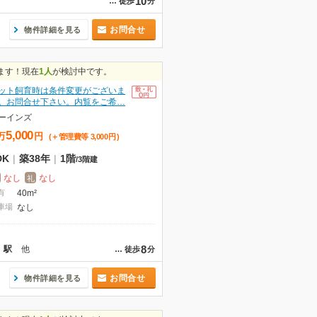
10
…
徒歩
分
お問合せ
物件詳細を見る
ます！現在
1人
が検討中です。
ット飼育時は条件変更がございま
。お問合せ下さい。内覧をご希…
ーインズ
5,000
万
円
(＋管理費等
3,000
円
)
DK
|
築38年
|
1階
/
3階建
なし
なし
礼
有
40m²
車場
なし
8
」駅
他
…
徒歩
分
お問合せ
物件詳細を見る