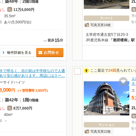
K
|
築48年
|
2階
2
/
2階建
なし
11万4,000円
礼
敷
35.5m²
専
アパート
場
あり(5,500円/台)
駐
写真充実16枚
太宰府市通古賀5丁目20-3
15
JR鹿児島本線
「都府楼南」駅
…
徒歩
分
お問合せ
物件詳細を見る
ここ最近で
24回
見られてい
きで明るく、目の前は中学校なので人通
あり安心感があります。周辺にはスー…
エ
ーサイドハイツ
ネ
8,000
エ
円
(＋管理費等
2,500
円
)
5
K
|
築42年
|
1階
/
3階建
2
なし
8万7,000円
礼
40m²
敷
場
－
専
マンション
駐
写真充実22枚