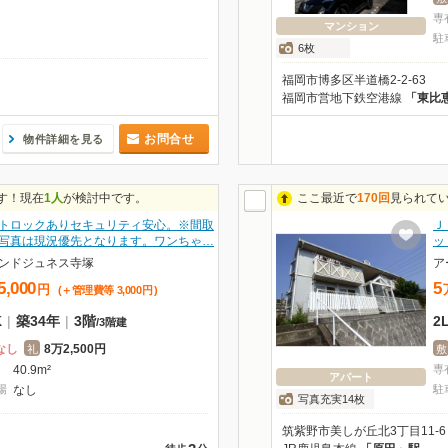
専
マンション
駐
6枚
福岡市博多区半道橋2-2-63
福岡市営地下鉄空港線
「東比
お問合せ
物件詳細を見る
す！現在
1人
が検討中です。
ここ最近で
170回
見られて
トロックありセキュリティ安心。※間取
Ｊ
写真は現況優先となります。ワンちゃ…
ッ
ンドジュネス寺塚
ア
5,000
5
円
(＋管理費等
3,000
円
)
K
|
築34年
|
3階
2
/
3階建
なし
8万2,500円
礼
敷
40.9m²
専
アパート
場
なし
駐
写真充実14枚
筑紫野市美しが丘北3丁目11-6