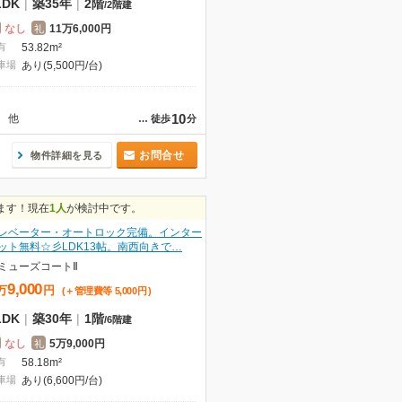
LDK
|
築35年
|
2階
/
2階建
なし
11万6,000円
礼
有
53.82m²
車場
あり(5,500円/台)
10
他
…
徒歩
分
お問合せ
物件詳細を見る
ます！現在
1人
が検討中です。
レベーター・オートロック完備。インター
ット無料☆彡LDK13帖。南西向きで…
ミューズコートⅡ
9,000
万
円
(＋管理費等
5,000
円
)
LDK
|
築30年
|
1階
/
6階建
なし
5万9,000円
礼
有
58.18m²
車場
あり(6,600円/台)