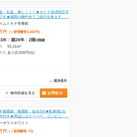
金・礼金、無し！！！★カード決済対応可
です★福岡の物件全てご紹介出来ます。…
イムトキナ壱番館
万
円
(＋管理費等
5,000
円
)
LDK
|
築28年
|
2階
/
2階建
有
55.31m²
車場
あり(5,500円/台)
6
…
徒歩
分
お問合せ
物件詳細を見る
Ｒ篠栗線「篠栗駅」徒歩3分★駐車場1台
料付き★周辺にはスーパー、コンビニ、…
ーポラスホワイト
万
円
(＋管理費等
-
円
)