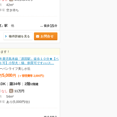
有
42m²
車場
空き待ち
15
恵」駅
他
…
徒歩
分
お問合せ
物件詳細を見る
います！
Ｒ鹿児島本線「原田駅」徒歩１０分★【ペ
ト可】小型犬・猫、飼育可です♪♪♪ス…
ーバンライフ美しが丘
5,000
万
円
(＋管理費等
2,000
円
)
LDK
|
築34年
|
2階
/
2階建
なし
11万円
礼
有
54m²
車場
あり(5,000円/台)