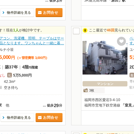
3
JR鹿児島本線
「原田」駅
…
徒歩
分
お問合せ
物件詳細を見る
す！現在
1人
が検討中です。
ここ最近で
46回
見られてい
アコン、洗濯機、照明、テーブルはサー
ペ
品となります。ワンちゃんと一緒に暮…
す
ルナ小笹
ユ
5,000
5
円
(＋管理費等
3,000
円
)
K
|
築37年
|
4階
2
/
5階建
なし
5万5,000円
礼
敷
42.3m²
専
マンション
場
空き待ち
駐
3枚
福岡市西区愛宕3-4-10
29
駅
他
福岡市営地下鉄空港線
「室見
…
徒歩
分
お問合せ
物件詳細を見る