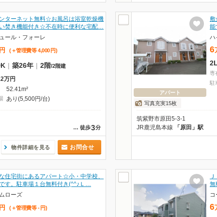
ンターネット無料☆お風呂は浴室乾燥機
敷
い焚き機能付き☆不在時に便利な宅配…
能
ュール・フォーレ
ハ
6
円
(＋管理費等
4,000
円
)
2
DK
|
築26年
|
2階
/
2階建
専
12万円
駐
52.41m²
アパート
場
あり(5,500円/台)
写真充実15枚
筑紫野市原田5-3-1
3
JR鹿児島本線
「原田」駅
…
徒歩
分
お問合せ
物件詳細を見る
な住宅街にあるアパート☆小・中学校、
Ｊ
です。駐車場１台無料付き(^^♪Ｌ…
無
ムローズ
コ
6
円
(＋管理費等
-
円
)