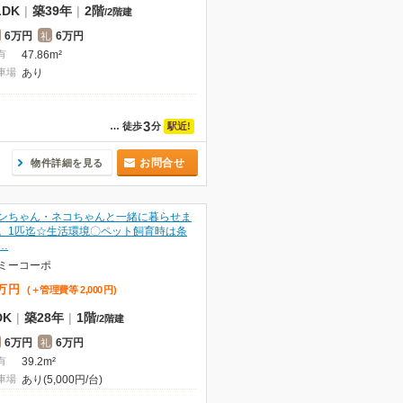
LDK
|
築39年
|
2階
/
2階建
6万円
6万円
礼
有
47.86m²
車場
あり
3
駅近!
…
徒歩
分
お問合せ
物件詳細を見る
ンちゃん・ネコちゃんと一緒に暮らせま
。1匹迄☆生活環境〇ペット飼育時は条
…
ミーコーポ
万
円
(＋管理費等
2,000
円
)
DK
|
築28年
|
1階
/
2階建
6万円
6万円
礼
有
39.2m²
車場
あり(5,000円/台)