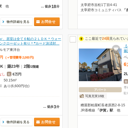
太宰府市吉松1丁目4-41
18
駅
他
…
徒歩
分
太宰府市コミュニティバス
「
お問合せ
物件詳細を見る
ここ最近で
24回
見られてい
㎡、居室は全て６帖の２ＬＤＫ＊ウォー
ンクローゼット有り＊❝カード決済対…
【
ルモア東洋台
篠
ベ
円
(＋管理費等
2,000
円
)
6
DK
|
築23年
|
2階
/
2階建
2
なし
6万円
礼
50.15m²
敷
場
あり(6,600円/台)
専
アパート
駐
写真充実18枚
糟屋郡粕屋町長者原西2-8-15
3
…
徒歩
分
JR香椎線
「伊賀」駅
他
お問合せ
物件詳細を見る