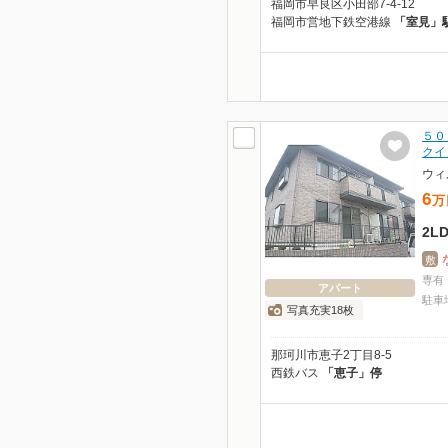
福岡市早良区小田部7-4-12
福岡市営地下鉄空港線
「室見」
５０
クイ
ウィ
6
万
2L
敷
専有
アパート
駐車
写真充実18枚
那珂川市恵子2丁目8-5
西鉄バス
「恵子」停