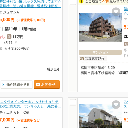
ここ最近で
27回
見られてい
時に便利な宅配ボックス完備してます☆
乾燥機・追い焚き機能・温水洗浄便座…
箱
ロジュマンA
☆
5,000
ア
円
(＋管理費等
2,900
円
)
5
K
|
築11年
|
1階
/
2階建
2
なし
11万円
礼
45.77m²
敷
場
あり(3,300円/台)
専
マンション
駐
写真充実17枚
福岡市東区箱崎4-3-29
1
…
徒歩
分
福岡市営地下鉄箱崎線
「箱崎
お問合せ
物件詳細を見る
モニタ付きインターホンありセキュリテ
ス
心の設備充実。ワンちゃんと一緒に暮…
ス
ティエＲＡＮ C棟
セ
7,000
5
円
(＋管理費等
なし
)