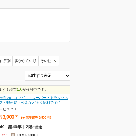
住所別
駅から近い順
その他
ます！現在
1人
が検討中です。
歩圏内にコンビニ・スーパー・ドラックス
ア・郵便局・公園などあり便利です(^…
ービス２１
3,000
万
円
(＋管理費等
3,500
円
)
DK
|
築40年
|
2階
/
5階建
なし
10万6,000円
礼