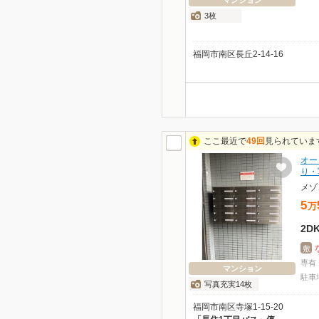
マンション
3枚
福岡市南区長丘2-14-16
ここ最近で
49回
見られていま
オー
り・
メゾ
5
万
2D
敷
専有
マンション
駐車
写真充実14枚
福岡市南区寺塚1-15-20