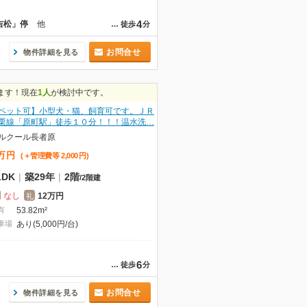
4
吉松」停
他
…
徒歩
分
お問合せ
物件詳細を見る
ます！現在
1人
が検討中です。
ペット可】小型犬・猫、飼育可です。ＪＲ
栗線「原町駅」徒歩１０分！！！温水洗…
ルクール長者原
万
円
(＋管理費等
2,000
円
)
LDK
|
築29年
|
2階
/
2階建
なし
12万円
礼
有
53.82m²
車場
あり(5,000円/台)
6
…
徒歩
分
お問合せ
物件詳細を見る