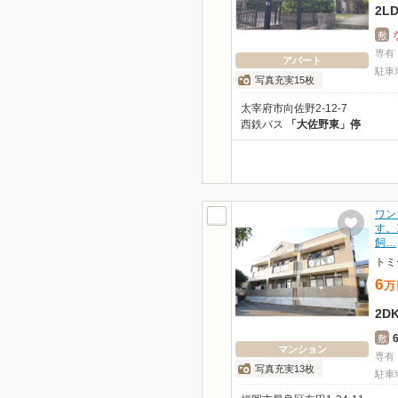
2L
敷
専有
アパート
駐車
写真充実15枚
太宰府市向佐野2-12-7
西鉄バス
「大佐野東」停
ワン
す。
飼…
トミ
6
万
2D
敷
マンション
専有
写真充実13枚
駐車