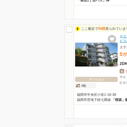
「長住1丁目バス」停
ここ最近で
59回
見られていま
※エ
ビス
エテ
5
万
2D
敷
専有
マンション
駐車
9枚
福岡市中央区小笹1-18-38
福岡市営地下鉄七隈線
「桜坂」