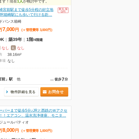
ます！現在
1人
が検討中です。
崎宮前駅まで徒歩5分程の好立地
JR箱崎駅にも歩いて行ける距…
ドバンス箱崎
7,000
万
円
(＋管理費等
3,000
円
)
DK
|
築39年
|
1階
/
4階建
なし
なし
礼
有
38.16m²
車場
なし
7
宮前」駅
他
…
徒歩
分
お問合せ
物件詳細を見る
ーパーまで徒歩5分♪JRと西鉄のＷアクセ
！！エアコン、温水洗浄便座、モニタ…
ジュールパティオ
8,000
万
円
(＋管理費等
1,000
円
)