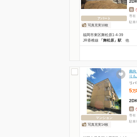
2D
敷
専有
アパート
駐車
写真充実10枚
福岡市東区舞松原1-4-39
JR香椎線
「舞松原」駅
他
南向
りも
リバ
5
万
2D
敷
専有
マンション
駐車
写真充実14枚