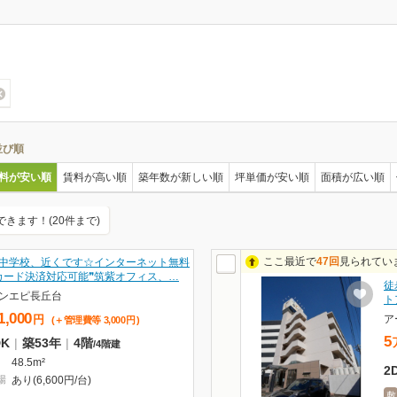
並び順
料が安い順
賃料が高い順
築年数が新しい順
坪単価が安い順
面積が広い順
できます！(20件まで)
ここ最近で
47回
見られてい
中学校、近くです☆インターネット無料
カード決済対応可能❞筑紫オフィス、…
徒
ンエピ長丘台
ト
1,000
ア
円
(＋管理費等
3,000
円
)
5
DK
|
築53年
|
4階
/
4階建
48.5m²
2
場
あり(6,600円/台)
敷