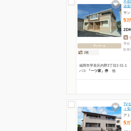
不在
浴室
サン
5
万
2D
敷
専有
アパート
駐車
2枚
福岡市早良区内野3丁目2-31-1
バス
「一ツ家」停
他
TV
ィ安
アミ
5
万