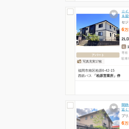
☆イ
＆追
セジ
6
万
2L
礼
専有
アパート
駐車
写真充実17枚
福岡市南区柏原6-42-15
西鉄バス
「柏原営業所」停
閑静
近く
プリ
6
万