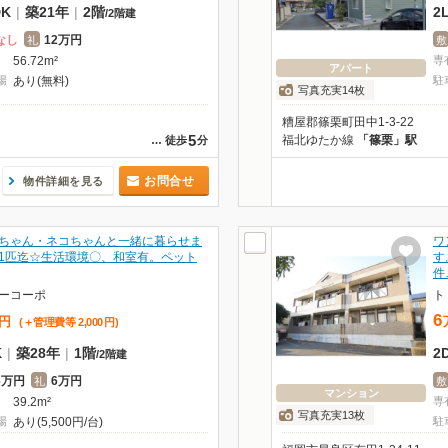
DK
|
築21年
|
2階
2
/
2階建
なし
12万円
礼
敷
56.72m²
専
アパート
場
あり(無料)
駐
写真充実14枚
糟屋郡篠栗町田中1-3-22
5
福北ゆたか線
「篠栗」駅
…
徒歩
分
お問合せ
物件詳細を見る
ちゃん・ネコちゃんと一緒に暮らせま
ワ
1匹迄☆生活環境〇、和室有。ペット
す
件
ーコーポ
ト
6
円
(＋管理費等
2,000
円
)
K
|
築28年
|
1階
2
/
2階建
6万円
6万円
礼
敷
マンション
39.2m²
専
写真充実13枚
場
あり(5,500円/台)
駐