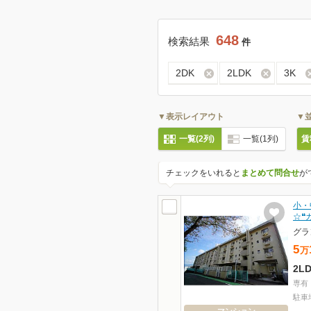
648
検索結果
件
2DK
2LDK
3K
▼表示レイアウト
▼
一覧(2列)
一覧(1列)
賃
チェックをいれると
まとめて問合せ
が
小・
☆❝
グラ
5
万
2L
専有
駐車