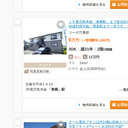
お問合
物件詳細を見る
ＪＲ鹿児島本線「東郷駅」まで徒歩約
快速利用可能。博多駅まで一本です。
コーポ弐番館
6
万
円
(＋管理費等
1,000
円
)
3DK
|
築31年
|
2階
/
2階建
なし
12万円
敷
礼
専有
54m²
アパート
駐車場
あり(3,000円/台)
写真充実17枚
宗像市平井1-4-14
JR鹿児島本線
「東郷」駅
…
徒
お問合
物件詳細を見る
オール電化です☆LDK14帖♪収納スペ
充実です☆彡❝カード決済対応可能❞…