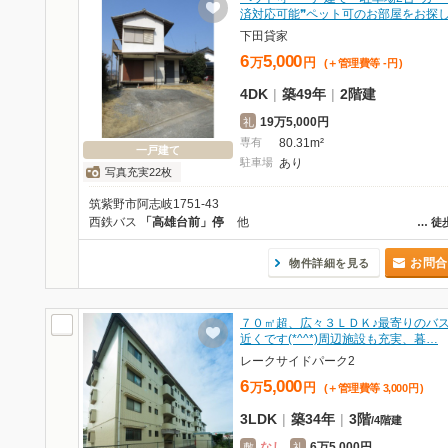
済対応可能❞ペット可のお部屋をお探
下田貸家
6
5,000
万
円
(＋管理費等
-
円
)
4DK
|
築49年
|
2階建
19万5,000円
礼
専有
80.31m²
一戸建て
駐車場
あり
写真充実22枚
筑紫野市阿志岐1751-43
西鉄バス
「高雄台前」停
他
…
徒
お問合
物件詳細を見る
７０㎡超、広々３ＬＤＫ♪最寄りのバ
近くです(*^^*)周辺施設も充実、暮…
レークサイドパーク2
6
5,000
万
円
(＋管理費等
3,000
円
)
3LDK
|
築34年
|
3階
/
4階建
なし
6万5,000円
敷
礼