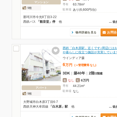
マンション
専有
63.78m²
9枚
駐車場
あり(6,600円/台)
那珂川市今光8丁目3-22
西鉄バス
「観音堂」停
他
…
徒
お問合
物件詳細を見る
西鉄「白木原駅」近くです♪周辺には
や暮らしに役立つ施設が充実していま
ウインディア森
6
万
円
(＋管理費等
なし
)
3DK
|
築40年
|
2階
/
2階建
なし
6万円
敷
礼
専有
44.21m²
アパート
駐車場
なし
9枚
大野城市白木原3丁目6-7
西鉄天神大牟田線
「白木原」駅
他
…
徒