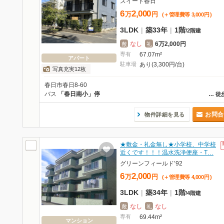
スイート春日
6
2,000
万
円
(＋管理費等
3,000
円
)
3LDK
|
築33年
|
1階
/
2階建
なし
6万2,000円
敷
礼
専有
67.07m²
アパート
駐車場
あり(3,300円/台)
写真充実12枚
春日市春日8-60
バス
「春日南小」停
…
徒
お問合
物件詳細を見る
★敷金・礼金無し★小学校、中学校
近くです！！！温水洗浄便座・T…
グリーンフィールド’92
6
2,000
万
円
(＋管理費等
4,000
円
)
3LDK
|
築34年
|
1階
/
4階建
なし
なし
敷
礼
専有
69.44m²
マンション