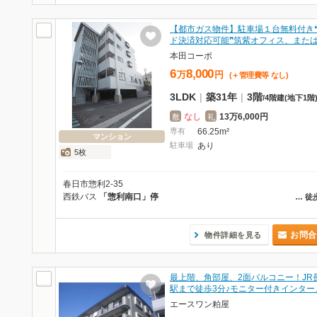
【都市ガス物件】駐車場１台無料付き
ド決済対応可能❞筑紫オフィス、また
本田コーポ
6
8,000
万
円
(＋管理費等
なし
)
3LDK
|
築31年
|
3階
/
4階建
(地下1階
なし
13万6,000円
敷
礼
専有
66.25m²
マンション
駐車場
あり
5枚
春日市惣利2-35
西鉄バス
「惣利南口」停
…
徒
お問合
物件詳細を見る
最上階、角部屋、2面バルコニー！JR
駅まで徒歩3分♪モニター付きインター
エースワン粕屋