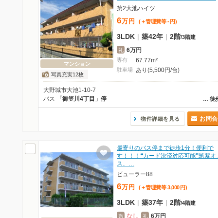
第2大池ハイツ
6
万
円
(＋管理費等
-
円
)
3LDK
|
築42年
|
2階
/
3階建
6万円
礼
専有
67.77m²
マンション
駐車場
あり(5,500円/台)
写真充実12枚
大野城市大池1-10-7
バス
「御笠川4丁目」停
…
徒
お問合
物件詳細を見る
最寄りのバス停まで徒歩1分！便利で
す！！！❝カード決済対応可能❞筑紫オ
ス、…
ビューラー88
6
万
円
(＋管理費等
3,000
円
)
3LDK
|
築37年
|
2階
/
4階建
なし
6万円
敷
礼