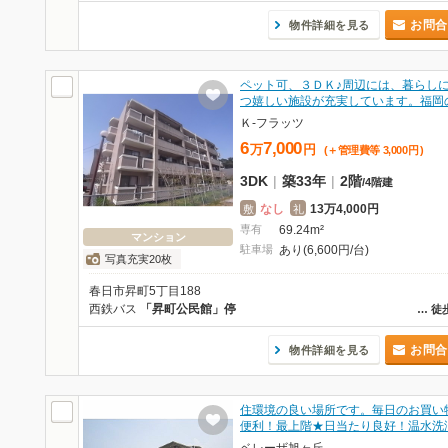
お問合
物件詳細を見る
ペット可、３ＤＫ♪周辺には、暮らし
つ嬉しい施設が充実しています。福岡
Ｋ-フラッツ
6
7,000
万
円
(＋管理費等
3,000
円
)
3DK
|
築33年
|
2階
/
4階建
なし
13万4,000円
敷
礼
専有
69.24m²
マンション
駐車場
あり(6,600円/台)
写真充実20枚
春日市昇町5丁目188
西鉄バス
「昇町公民館」停
…
徒
お問合
物件詳細を見る
住環境の良い場所です。毎日のお買い
便利！最上階★日当たり良好！温水洗