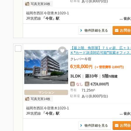
駐車場
あり(8,800円/台)
写真充実16枚
福岡市西区今宿青木1020-1
JR筑肥線
「今宿」駅
…
徒歩
お問合
物件詳細を見る
【最上階、角部屋】７１㎡超、広々３
Ｋ❝カード決済対応可能❞筑紫オフィス
クレバー今宿
6
8,000
万
円
(＋管理費等
2,000
円
)
3LDK
|
築33年
|
5階
/
5階建
なし
6万8,000円
敷
礼
専有
71.25m²
マンション
駐車場
あり(8,800円/台)
写真充実14枚
福岡市西区今宿青木1020-1
JR筑肥線
「今宿」駅
…
徒歩
お問合
物件詳細を見る