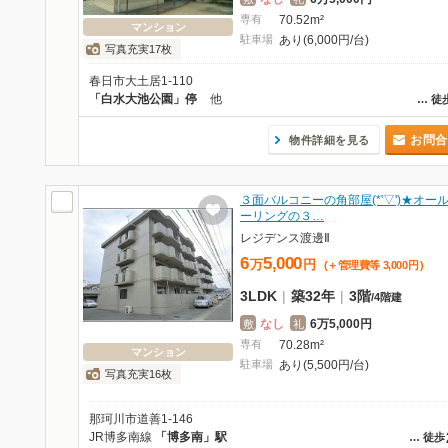
専有
70.52m²
マンション
駐車場
あり(6,000円/台)
写真充実17枚
春日市大土居1-110
「白水大池公園」停
他
…
徒
お問合
物件詳細を見る
３面バルコニーの角部屋(*'▽')★オー
ーリングの３…
レジデンス渡邊Ⅱ
6
5,000
万
円
(＋管理費等
3,000
円
)
3LDK
|
築32年
|
3階
/
4階建
なし
6万5,000円
敷
礼
専有
70.28m²
マンション
駐車場
あり(5,500円/台)
写真充実16枚
那珂川市道善1-146
JR博多南線
「博多南」駅
…
徒歩