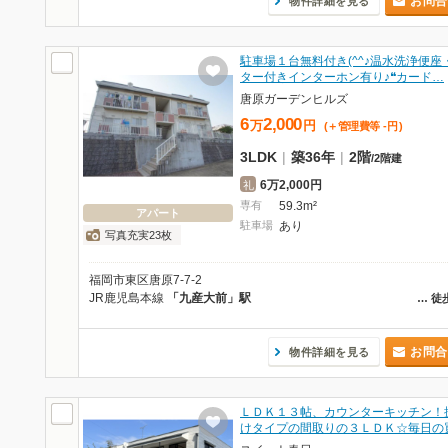
お問合
物件詳細を見る
駐車場１台無料付き(^^♪温水洗浄便座
ター付きインターホン有り♪❝カード…
唐原ガーデンヒルズ
6
2,000
万
円
(＋管理費等
-
円
)
3LDK
|
築36年
|
2階
/
2階建
6万2,000円
礼
専有
59.3m²
アパート
駐車場
あり
写真充実23枚
福岡市東区唐原7-7-2
JR鹿児島本線
「九産大前」駅
…
徒
お問合
物件詳細を見る
ＬＤＫ１３帖、カウンターキッチン！
けタイプの間取りの３ＬＤＫ☆毎日の