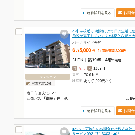
お問合
物件詳細を見る
小中学校近く♪近隣には毎日の生活に
施設が充実しています♪経済的な都市
パークサイド井尻
6
5,000
万
円
(＋管理費等
2,000
円
)
3LDK
|
築39年
|
4階
/
4階建
なし
13万円
敷
礼
専有
70.61m²
マンション
駐車場
あり(6,000円/台)
写真充実15枚
春日市須玖北2-27
西鉄バス
「御陵」停
他
…
徒
お問合
物件詳細を見る
■ペット可物件のお問合せは株式会社
サービス092-474-3303へ■浴…