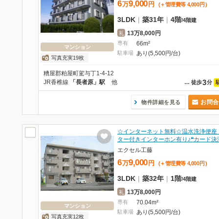
6
9,000
万
円
(＋管理費等
4,000
円
)
3LDK
|
築31年
|
4階
/
4階建
13万8,000円
礼
専有
66m²
マンション
駐車場
あり(5,500円/台)
写真充実19枚
糟屋郡粕屋町駕与丁1-4-12
3
JR香椎線
「長者原」駅
他
…
徒歩
分
お問合
物件詳細を見る
☆インターネット無料☆温水洗浄便座
ター付きインターホン有り♪❝カード決
エクセル工藤
6
9,000
万
円
(＋管理費等
4,000
円
)
3LDK
|
築32年
|
1階
/
4階建
13万8,000円
礼
専有
70.04m²
マンション
駐車場
あり(5,500円/台)
写真充実12枚