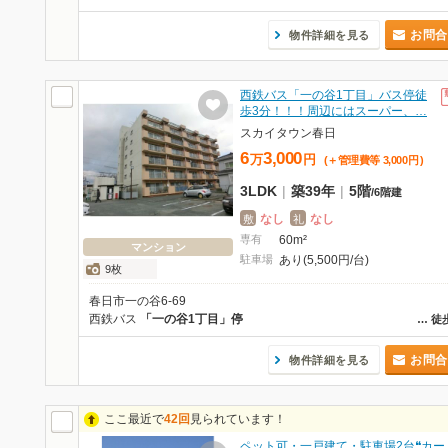
お問合
物件詳細を見る
西鉄バス「一の谷1丁目」バス停徒
歩3分！！！周辺にはスーパー、…
スカイタウン春日
6
3,000
万
円
(＋管理費等
3,000
円
)
3LDK
|
築39年
|
5階
/
6階建
なし
なし
敷
礼
専有
60m²
マンション
駐車場
あり(5,500円/台)
9枚
春日市一の谷6-69
西鉄バス
「一の谷1丁目」停
…
徒
お問合
物件詳細を見る
ここ最近で
42回
見られています！
ペット可・一戸建て・駐車場2台❝カー