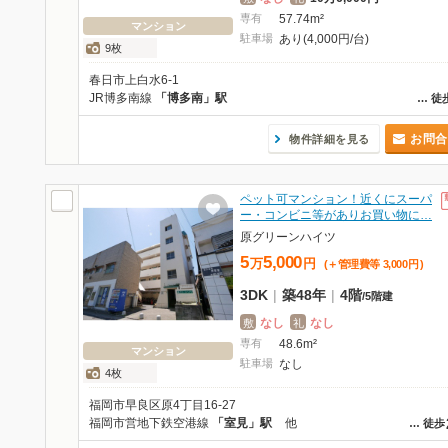
専有
57.74m²
マンション
駐車場
あり(4,000円/台)
9枚
春日市上白水6-1
JR博多南線
「博多南」駅
…
徒
お問合
物件詳細を見る
ペット可マンション！近くにスーパ
ー・コンビニ等がありお買い物に…
原グリーンハイツ
5
5,000
万
円
(＋管理費等
3,000
円
)
3DK
|
築48年
|
4階
/
5階建
なし
なし
敷
礼
専有
48.6m²
マンション
駐車場
なし
4枚
福岡市早良区原4丁目16-27
福岡市営地下鉄空港線
「室見」駅
他
…
徒歩