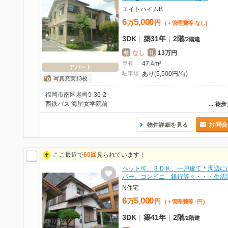
エイトハイムB
6
5,000
万
円
(＋管理費等
なし
)
3DK
|
築31年
|
2階
/
2階建
なし
13万円
敷
礼
専有
47.4m²
アパート
駐車場
あり(5,500円/台)
写真充実13枚
福岡市南区老司5-36-2
西鉄バス 海星女学院前
…
徒歩
お問合
物件詳細を見る
ここ最近で
60回
見られています！
ペット可、３ＤＫ、一戸建て＊周辺に
パー、コンビニ、銀行等々・・・生活
N住宅
6
5,000
万
円
(＋管理費等
-
円
)
3DK
|
築41年
|
2階
/
2階建