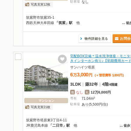
駐車場
なし
写真充実12枚
筑紫野市筑紫35-1
西鉄天神大牟田線
「筑紫」駅
他
…
徒
お問合
物件詳細を見る
宅配BOX完備＊温水洗浄便座・モニタ
きインターホン有り♪【初期費用カー
サンハイツ塔原
6
3,000
万
円
(＋管理費等
3,000
円
)
3LDK
|
築32年
|
4階
/
4階建
なし
12万6,000円
敷
礼
専有
71.04m²
マンション
駐車場
あり(5,500円/台)
写真充実21枚
筑紫野市塔原東3丁目4-11
JR鹿児島本線
「二日市」駅
他
…
徒歩