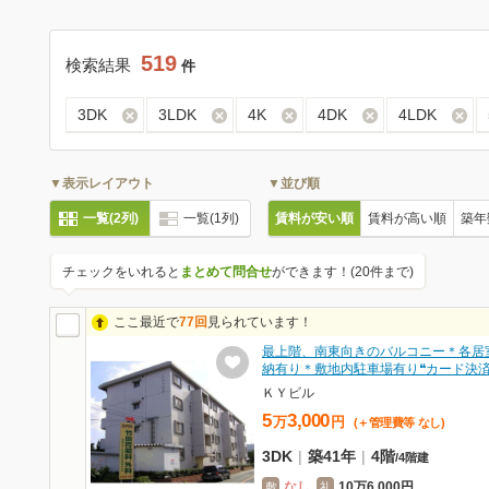
519
検索結果
件
3DK
3LDK
4K
4DK
4LDK
▼表示レイアウト
▼並び順
一覧(2列)
一覧(1列)
賃料が安い順
賃料が高い順
築年
チェックをいれると
まとめて問合せ
ができます！(20件まで)
ここ最近で
77回
見られています！
最上階、南東向きのバルコニー＊各居
納有り＊敷地内駐車場有り❝カード決
ＫＹビル
5
3,000
万
円
(＋管理費等
なし
)
3DK
|
築41年
|
4階
/
4階建
なし
10万6,000円
敷
礼