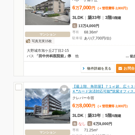
ベレーザ旭ヶ丘
6
7,000
万
円
(＋管理費等
2,000
円
)
3LDK
|
築33年
|
3階
/
3階建
13万4,000円
礼
専有
68.36m²
マンション
駐車場
あり(7,700円/台)
写真充実15枚
大野城市旭ケ丘2丁目2-15
バス
「田中外科医院前」停
他
…
徒
お問合
物件詳細を見る
【最上階、角部屋】７１㎡超、広々３
Ｋ❝カード決済対応可能❞筑紫オフィス
クレバー今宿
6
8,000
万
円
(＋管理費等
2,000
円
)
3LDK
|
築33年
|
5階
/
5階建
なし
6万8,000円
敷
礼
専有
71.25m²
マンション