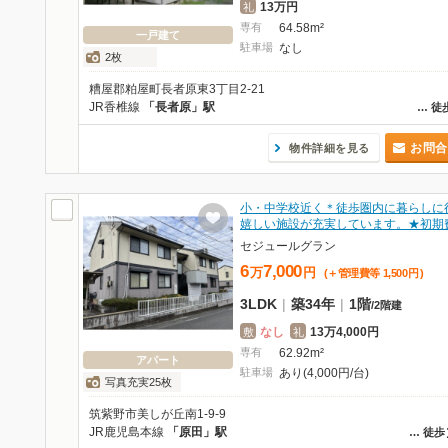
13万円
礼
専有
64.58m²
一戸建て
駐車場
なし
2枚
糟屋郡粕屋町長者原東3丁目2-21
JR香椎線
「長者原」駅
…
徒
お問合
物件詳細を見る
小・中学校近く＊徒歩圏内に暮らしに
嬉しい施設が充実しています。★初期
セジュールグラン
6
7,000
万
円
(＋管理費等
1,500
円
)
3LDK
|
築34年
|
1階
/
2階建
なし
13万4,000円
敷
礼
専有
62.92m²
アパート
駐車場
あり(4,000円/台)
写真充実25枚
筑紫野市美しが丘南1-9-9
JR鹿児島本線
「原田」駅
…
徒歩