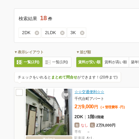
18
検索結果
件
2DK
2LDK
3K
▼表示レイアウト
▼並び順
一覧(2列)
一覧(1列)
賃料が安い順
賃料が高い順
築年
チェックをいれると
まとめて問合せ
ができます！(20件まで)
☆☆交通便利☆☆
千代台町アパート
2
9,000
万
円
(＋管理費等
-
円
)
2DK
|
1階
/
2階建
なし
2万9,000円
敷
礼
専有
－
駐車場
なし