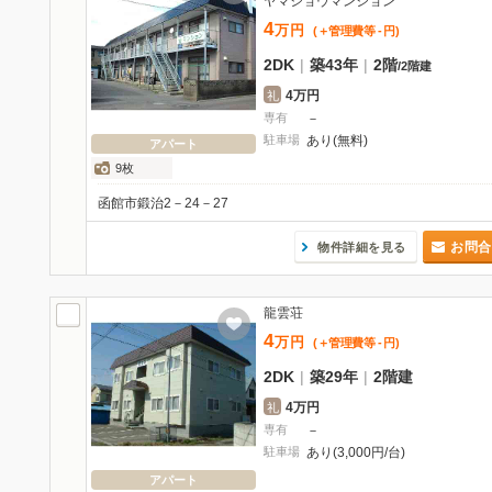
ヤマショウマンション
4
万
円
(＋管理費等
-
円
)
2DK
|
築43年
|
2階
/
2階建
4万円
礼
専有
－
駐車場
あり(無料)
アパート
9枚
函館市鍛治2－24－27
お問合
物件詳細を見る
龍雲荘
4
万
円
(＋管理費等
-
円
)
2DK
|
築29年
|
2階建
4万円
礼
専有
－
駐車場
あり(3,000円/台)
アパート