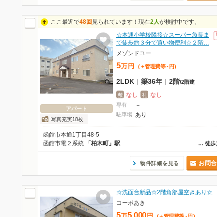
ここ最近で
48回
見られています！現在
2人
が検討中です。
☆本通小学校隣接☆スーパー魚長ま
で徒歩約３分で買い物便利☆２階…
メゾンドユー
5
万
円
(＋管理費等
-
円
)
2LDK
|
築36年
|
2階
/
2階建
なし
なし
敷
礼
専有
－
アパート
駐車場
あり
写真充実18枚
函館市本通1丁目48-5
函館市電２系統
「柏木町」駅
…
徒歩
お問合
物件詳細を見る
☆洗面台新品☆2階角部屋空きあり☆
コーポあき
5
5,000
万
円
(＋管理費等
-
円
)