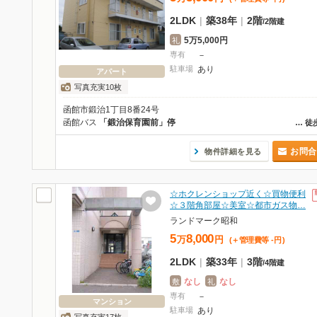
2LDK
|
築38年
|
2階
/
2階建
5万5,000円
礼
専有
－
駐車場
あり
アパート
写真充実10枚
函館市鍛治1丁目8番24号
函館バス
「鍛治保育園前」停
…
徒
お問合
物件詳細を見る
☆ホクレンショップ近く☆買物便利
☆３階角部屋☆美室☆都市ガス物…
ランドマーク昭和
5
8,000
万
円
(＋管理費等
-
円
)
2LDK
|
築33年
|
3階
/
4階建
なし
なし
敷
礼
専有
－
マンション
駐車場
あり