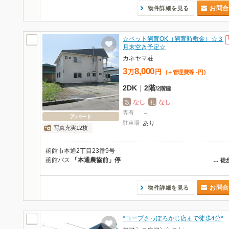
お問合
物件詳細を見る
☆ペット飼育OK（飼育時敷金）☆３
月末空き予定☆
カネヤマ荘
3
8,000
万
円
(＋管理費等
-
円
)
2DK
|
2階
/
2階建
なし
なし
敷
礼
専有
－
アパート
駐車場
あり
写真充実12枚
函館市本通2丁目23番9号
函館バス
「本通農協前」停
…
徒
お問合
物件詳細を見る
*コープさっぽろかじ店まで徒歩4分*