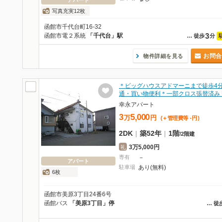
アパート
写真充実12枚
函館市千代台町16-32
3
函館市電２系統
「千代台」駅
…
徒歩
分
お問合
物件詳細を見る
＊ビッグハウスアドマーニまで徒歩4
通・買い物便利＊一部クロス張替済み
幸永アパート
3
5,000
万
円
(＋管理費等
-
円
)
2DK
|
築52年
|
1階
/
2階建
3万5,000円
礼
専有
－
アパート
駐車場
あり(無料)
6枚
函館市美原3丁目24番6号
函館バス
「美原3丁目」停
…
徒