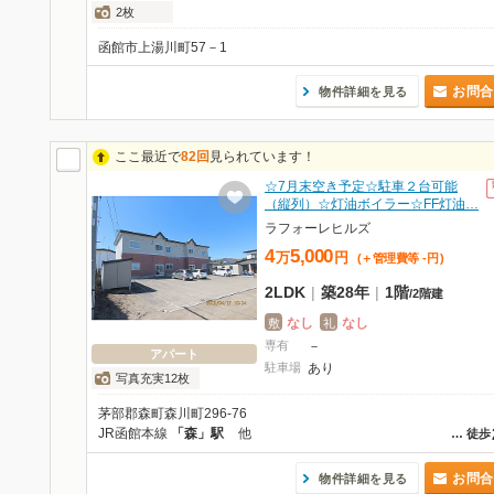
2枚
函館市上湯川町57－1
お問合
物件詳細を見る
ここ最近で
82回
見られています！
☆7月末空き予定☆駐車２台可能
（縦列）☆灯油ボイラー☆FF灯油…
ラフォーレヒルズ
4
5,000
万
円
(＋管理費等
-
円
)
2LDK
|
築28年
|
1階
/
2階建
なし
なし
敷
礼
専有
－
アパート
駐車場
あり
写真充実12枚
茅部郡森町森川町296-76
JR函館本線
「森」駅
他
…
徒歩
お問合
物件詳細を見る