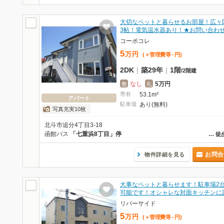
大切なペットと暮らせるお部屋！広々D
3帖！電気温水器あり！★お問い合わ
コーポコレ
5
万
円
(＋管理費等
-
円
)
2DK
|
築29年
|
1階
/
2階建
なし
5万円
敷
礼
専有
53.1m²
アパート
駐車場
あり(無料)
写真充実10枚
北斗市追分4丁目3-18
函館バス
「七重浜8丁目」停
…
徒
お問合
物件詳細を見る
大事なペットと暮らせます！駐車場2
可能です！オシャレな対面キッチンに
リバーサイド
5
万
円
(＋管理費等
-
円
)