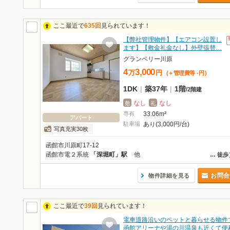
ここ最近で
635回
見られています！
【弊社管理物件】【エアコン設置し
ます】【敷金礼金なし】外壁張替…
グランベリー川原
4
3,000
万
円
(＋管理費等
-
円
)
1DK
|
築37年
|
1階
/
2階建
なし
なし
敷
礼
専有
33.06m²
アパート
駐車場
あり(3,000円/台)
写真充実30枚
函館市川原町17-12
函館市電２系統
「深堀町」駅
他
…
徒歩
お問合
物件詳細を見る
ここ最近で
39回
見られています！
電車道路沿いのペットと暮らせる物件
函館アリーナや湯の川温泉も近くて便