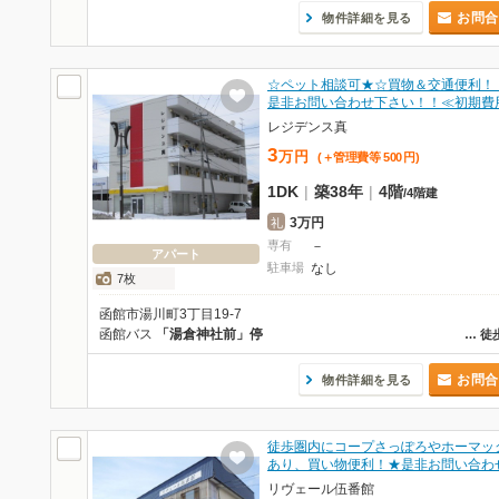
お問合
物件詳細を見る
☆ペット相談可★☆買物＆交通便利！
是非お問い合わせ下さい！！≪初期費
レジデンス真
3
万
円
(＋管理費等
500
円
)
1DK
|
築38年
|
4階
/
4階建
3万円
礼
専有
－
アパート
駐車場
なし
7枚
函館市湯川町3丁目19-7
函館バス
「湯倉神社前」停
…
徒
お問合
物件詳細を見る
徒歩圏内にコープさっぽろやホーマッ
あり、買い物便利！★是非お問い合わ
リヴェール伍番館