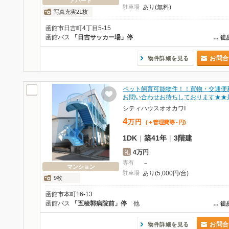
アパート
駐車場
あり(無料)
写真充実21枚
函館市日吉町4丁目5-15
函館バス
「日吉サッカー場」停
…
徒
お問合
物件詳細を見る
ペット飼育可能物件！！買物・交通便
お問い合わせお待ちしております★★
シティハウスオオカワⅠ
4
万
円
(＋管理費等
-
円
)
1DK
|
築41年
|
3階建
4万円
礼
専有
－
マンション
駐車場
あり(5,000円/台)
9枚
函館市本町16-13
函館バス
「五稜郭病院前」停
他
…
徒
お問合
物件詳細を見る