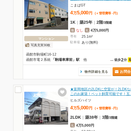
こまばGT
4
5,000
万
円
(＋管理費等
-
円
)
1K
|
築25年
|
2階
/
3階建
なし
4万5,000円
敷
礼
専有
25.1m²
マンション
駐車場
あり(無料)
写真充実30枚
函館市駒場町16-12
2
函館市電２系統
「駒場車庫前」駅
他
…
徒歩
分
お問合
物件詳細を見る
★富岡地区の2LDKに空室が！2LDK
このお家賃！ペット飼育可能です！五
ヒルズハイツ
4
5,000
万
円
(＋管理費等
-
円
)
2LDK
|
築38年
|
3階
/
3階建
4万5,000円
礼