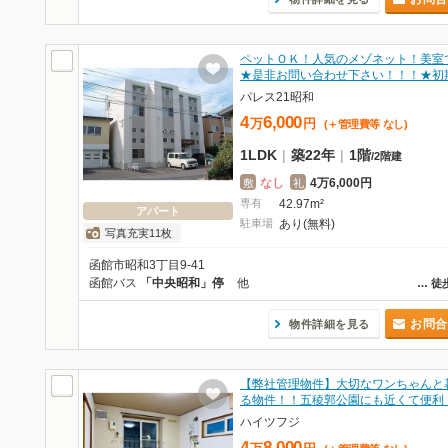
ペットＯＫ！人気のメゾネット！美室
★是非お問い合わせ下さい！！！★初
パレス21昭和
4
6,000
万
円
(＋管理費等
なし
)
1LDK
|
築22年
|
1階
/
2階建
なし
4万6,000円
敷
礼
専有
42.97m²
アパート
駐車場
あり(無料)
写真充実11枚
函館市昭和3丁目9-41
函館バス
「中央昭和」停
他
…
徒
お問合
物件詳細を見る
【弊社管理物件】大切なワンちゃんと
る物件！！五稜郭公園にも近くて便利
ハイツフジ
4
8,000