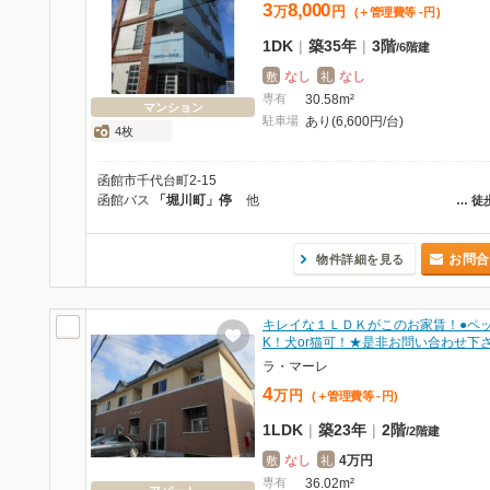
3
8,000
万
円
(＋管理費等
-
円
)
1DK
|
築35年
|
3階
/
6階建
なし
なし
敷
礼
専有
30.58m²
マンション
駐車場
あり(6,600円/台)
4枚
函館市千代台町2-15
函館バス
「堀川町」停
他
…
徒
お問合
物件詳細を見る
キレイな１ＬＤＫがこのお家賃！●ペ
K！犬or猫可！★是非お問い合わせ下
ラ・マーレ
4
万
円
(＋管理費等
-
円
)
1LDK
|
築23年
|
2階
/
2階建
なし
4万円
敷
礼
専有
36.02m²