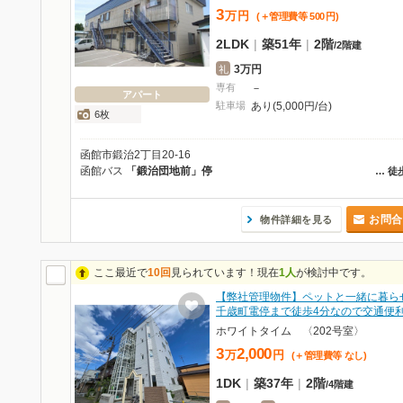
3
万
円
(＋管理費等
500
円
)
2LDK
|
築51年
|
2階
/
2階建
3万円
礼
専有
－
アパート
駐車場
あり(5,000円/台)
6枚
函館市鍛治2丁目20-16
函館バス
「鍛治団地前」停
…
徒
お問合
物件詳細を見る
ここ最近で
10回
見られています！現在
1人
が検討中です。
【弊社管理物件】ペットと一緒に暮ら
千歳町電停まで徒歩4分なので交通便
ホワイトタイム 〈202号室〉
3
2,000
万
円
(＋管理費等
なし
)
1DK
|
築37年
|
2階
/
4階建