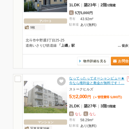
1LDK
|
築23年
|
2階
/
2階建
5万5,000円
礼
専有
43.92m²
アパート
駐車場
あり(無料)
9枚
北斗市中野通3丁目25-25
道南いさりび鉄道線
「上磯」駅
…
徒歩
お問合
物件詳細を見る
なってったってオーシャンビュー★
今なら権利金と敷金が無料です！…
ストークヒルズ
5
2,000
万
円
(＋管理費等
5,000
円
)
2LDK
|
築27年
|
3階
/
3階建
なし
なし
敷
礼
専有
58.29m²
マンション
駐車場
あり(無料)
写真充実26枚