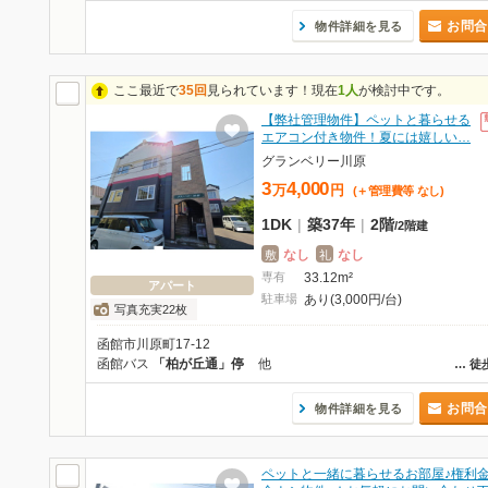
お問合
物件詳細を見る
ここ最近で
35回
見られています！現在
1人
が検討中です。
【弊社管理物件】ペットと暮らせる
エアコン付き物件！夏には嬉しい…
グランベリー川原
3
4,000
万
円
(＋管理費等
なし
)
1DK
|
築37年
|
2階
/
2階建
なし
なし
敷
礼
専有
33.12m²
アパート
駐車場
あり(3,000円/台)
写真充実22枚
函館市川原町17-12
函館バス
「柏が丘通」停
他
…
徒
お問合
物件詳細を見る
ペットと一緒に暮らせるお部屋♪権利