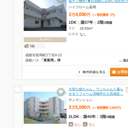
金ナシ物件♪★お気軽にお問い合わせ
ハイブローム富岡
3
4,000
万
円
(＋管理費等
-
円
)
1DK
|
築37年
|
2階
/
2階建
専有
28.93m²
駐車場
なし
アパート
5枚
函館市富岡町2丁目9-22
函館バス
「東富岡」停
…
徒
お問合
物件詳細を見る
大切な猫ちゃん、ワンちゃんと暮ら
せるリフォーム済物件が人気地区…
サンマンション
3
5,000
万
円
(＋管理費等
2,000
円
)
2LDK
|
築40年
|
3階
/
4階建
なし
なし
敷
礼