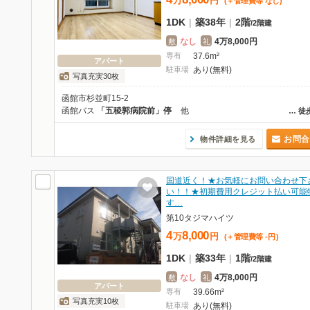
万
円
(＋管理費等
なし
)
1DK
|
築38年
|
2階
/
2階建
なし
4万8,000円
敷
礼
専有
37.6m²
アパート
駐車場
あり(無料)
写真充実30枚
函館市杉並町15-2
函館バス
「五稜郭病院前」停
他
…
徒
お問合
物件詳細を見る
国道近く！★お気軽にお問い合わせ下
い！！★初期費用クレジット払い可能
す…
第10タジマハイツ
4
8,000
万
円
(＋管理費等
-
円
)
1DK
|
築33年
|
1階
/
2階建
なし
4万8,000円
敷
礼
アパート
専有
39.66m²
写真充実10枚
駐車場
あり(無料)