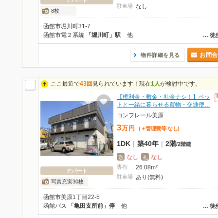
アパート
駐車場
なし
8枚
函館市堀川町31-7
函館市電２系統
「堀川町」駅
他
…
徒
お問合
物件詳細を見る
ここ最近で
43回
見られています！現在
1人
が検討中です。
【権利金・敷金・礼金ナシ！】ペッ
トと一緒に暮らせる買物・交通便…
コンフレール美原
3
万
円
(＋管理費等
なし
)
1DK
|
築40年
|
2階
/
2階建
なし
なし
敷
礼
専有
26.08m²
アパート
駐車場
あり(無料)
写真充実30枚
函館市美原1丁目22-5
函館バス
「亀田支所前」停
他
…
徒