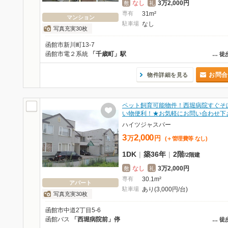
なし
3万2,000円
敷
礼
専有
31m²
マンション
駐車場
なし
写真充実30枚
函館市新川町13-7
函館市電２系統
「千歳町」駅
…
徒
お問合
物件詳細を見る
ペット飼育可能物件！西堀病院すぐそ
い物便利！★お気軽にお問い合わせ下
ハイツジャスパー
3
2,000
万
円
(＋管理費等
なし
)
1DK
|
築36年
|
2階
/
2階建
なし
3万2,000円
敷
礼
専有
30.1m²
アパート
駐車場
あり(3,000円/台)
写真充実30枚
函館市中道2丁目5-6
函館バス
「西堀病院前」停
…
徒