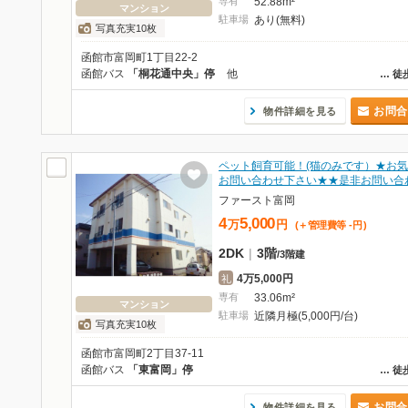
専有
52.88m²
マンション
駐車場
あり(無料)
写真充実10枚
函館市富岡町1丁目22-2
函館バス
「桐花通中央」停
他
…
徒
お問合
物件詳細を見る
ペット飼育可能！(猫のみです）★お
お問い合わせ下さい★★是非お問い合
ファースト富岡
4
5,000
万
円
(＋管理費等
-
円
)
2DK
|
3階
/
3階建
4万5,000円
礼
専有
33.06m²
マンション
駐車場
近隣月極(5,000円/台)
写真充実10枚
函館市富岡町2丁目37-11
函館バス
「東富岡」停
…
徒
お問合
物件詳細を見る