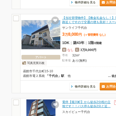
お問合
物件詳細を見る
【当社管理物件】【敷金礼金なし！】
路近くですので交通の便も良好！スー
サンライフ千代台
3
8,000
万
円
(＋管理費等
なし
)
1DK
|
築43年
|
1階
/
2階建
なし
3万8,000円
敷
礼
専有
32m²
アパート
駐車場
あり(無料)
写真充実21枚
函館市千代台町15-10
函館市電２系統
「千代台」駅
他
…
徒
お問合
物件詳細を見る
電停【堀川町】から徒歩2分程の立
地です！！バス停も徒歩2分と近…
スカイビュー千代台