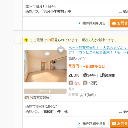
北斗市追分1丁目4-8
函館バス
「浜分小学校前」停
…
徒
お問合
物件詳細を見る
ここ最近で
19回
見られています！現在
2人
が検討中です。
ペット飼育可物件！！人気のメゾネッ
プ！！コンビニも徒歩圏内！リモート
高島ハイツ
5
万
円
(＋管理費等
なし
)
2LDK
|
築34年
|
1階
/
2階建
なし
5万円
敷
礼
専有
－
アパート
駐車場
あり(無料)
写真充実30枚
函館市高松町184-17
函館バス
「高松町」停
他
…
徒
お問合
物件詳細を見る