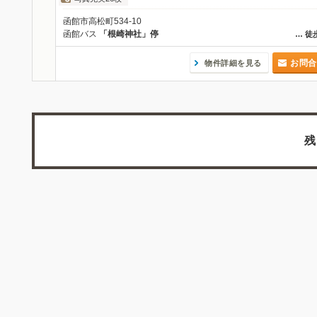
函館市高松町534-10
函館バス
「根崎神社」停
…
徒
お問合
物件詳細を見る
残