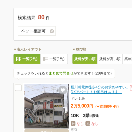
80
検索結果
件
ペット相談可
▼表示レイアウト
▼並び順
一覧(2列)
一覧(1列)
賃料が安い順
賃料が高い順
築年
チェックをいれると
まとめて問合せ
ができます！(20件まで)
堀川町電停徒歩4分のお求めやすい1
DKアパート！お風呂はありま…
ドレミ荘
2
5,000
万
円
(＋管理費等
-
円
)
1DK
|
2階
/
2階建
なし
なし
敷
礼
専有
－