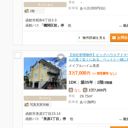
専有
－
マンション
駐車場
あり(3,000円/台)
2枚
函館市昭和4丁目3-3
函館バス
「機関区前」停
他
…
徒
お問合
物件詳細を見る
【当社管理物件】ビッグハウスアドマ
んの直ぐ近くにある、ペットと一緒に
メイプルハイム美原
3
7,000
万
円
(＋管理費等
なし
)
1DK
|
築35年
|
2階
/
3階建
なし
3万7,000円
敷
礼
専有
29.75m²
アパート
駐車場
あり(無料)
写真充実30枚
函館市美原3丁目23-14
函館バス
「美原3丁目」停
他
…
徒