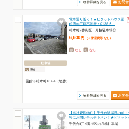
お問合
物件詳細を見る
電車通り近く！★ピタットハウス函
館店㈱三建不動産：0138-5…
柏木町2番街区 月極駐車場③
6,600
円
(＋管理費等
なし
)
なし
なし
敷
礼
駐車場
9枚
函館市柏木町167-4（地番）
お問合
物件詳細を見る
【当社管理物件】千代台球場目の前！
軽にお問い合わせ下さい！★ピタット
千代台町14番街区内月極駐車場