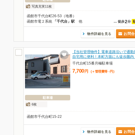
写真充実11枚
函館市千代台町26-53（地番）
2
函館市電２系統
「千代台」駅
他
…
徒歩
分
お問合
物件詳細を見る
【当社管理物件】電車道路沿いで通勤
自宅用に便利！本町方面にも徒歩圏内
千代台町15番月極駐車場
7,700
円
(＋管理費等
-
円
)
駐車場
6枚
函館市千代台町15-22
お問合
物件詳細を見る