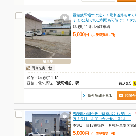
函館競馬場すぐ近く！電車道路もすぐ
すよ♪短期でのご利用も可能です！★
駒場町11番月極駐車場
5,000
円
(＋管理費等
-
円
)
駐車場
写真充実17枚
函館市駒場町11-15
2
函館市電２系統
「競馬場前」駅
…
徒歩
分
お問合
物件詳細を見る
五稜郭公園付近で駐車場をお探しの
方！是非、お問い合わせお待ちし…
5,000
円
(＋管理費等
-
円
)