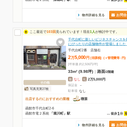
お問合
物件詳細を見る
ここ最近で
103回
見られています！現在
1人
が検討中です。
千代台町に新しいビジネスチャンスを
にぴったりの店舗物件が登場しました
千代台町2番 店舗右
2
5,000
万
円
[非課税]
(＋管理費等
-
円
)
[坪単価 約2,506円/坪]
33m² (9.98坪)
|
路面
/
2階建
なし
2万5,000円
敷
礼
その他
保証金
－
写真充実27枚
駐車場
なし
出店するのにおすすめの業種
喫茶
函館市千代台町2-6
1
函館市電２系統
「堀川町」駅
…
徒歩
分
お問合
物件詳細を見る