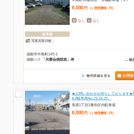
中島町36番街区 月極駐車場（Ａ）
6,000
円
(＋管理費等
-
円
)
なし
なし
敷
礼
駐車場
写真充実15枚
函館市中島町145-1
函館バス
「共愛会病院前」停
…
徒
お問合
物件詳細を見る
★お問い合わせお待ちしております★No
8.9軽専用No.23.24.25…
美原1丁目2番街区内駐車場
6,000
円
(＋管理費等
-
円
)