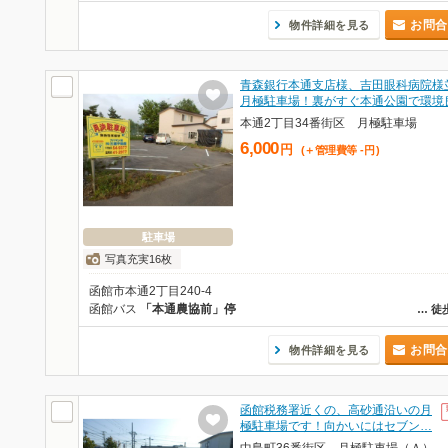
お問合
物件詳細を見る
青森銀行本通支店様、吉田眼科病院様
月極駐車場！裏がすぐ本通公園で環境
本通2丁目34番街区 月極駐車場
6,000
円
(＋管理費等
-
円
)
駐車場
写真充実16枚
函館市本通2丁目240-4
函館バス
「本通農協前」停
…
徒
お問合
物件詳細を見る
函館税務署近くの、高砂通沿いの月
極駐車場です！向かいにはセブン…