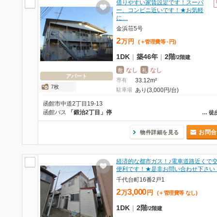
借りやすい家賃設定です！スーパ
ー、コンビニ近いです！★お気軽
に…
金浜荘5号
2
万
円
(＋管理費等
-
円
)
1DK
|
築46年
|
2階
/
2階建
なし
なし
敷
礼
アパート
専有
33.12m²
7枚
駐車場
あり(3,000円/台)
函館市中道2丁目19-13
函館バス
「鍛治2丁目」停
…
徒
お問合
物件詳細を見る
経済的な都市ガス！♪電車道路近くで
便利です！★是非お問い合わせ下さい
千代台町16番2戸1
2
3,000
万
円
(＋管理費等
なし
)
1DK
|
2階
/
2階建