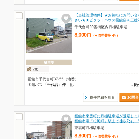
【当社管理物件】★お気軽にお問い合
さい★★ピタットハウス函館店㈱三建
千代台町20番街区内月極駐車場
8,000
円
(＋管理費等
-
円
)
駐車場
7枚
函館市千代台町37-55（地番）
函館バス
「千代台」停
他
…
徒
お問合
物件詳細を見る
函館市東雲町に月極駐車場が登場しま
函館市電「松風町」駅まで徒歩7分、
東雲町月極駐車場
8,800
円
(＋管理費等
-
円
)