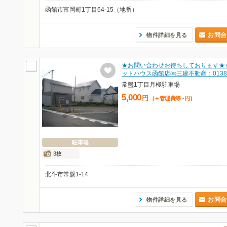
函館市富岡町1丁目64-15（地番）
お問合
物件詳細を見る
★お問い合わせお待ちしております★
ットハウス函館店㈱三建不動産：013
常盤1丁目月極駐車場
5,000
円
(＋管理費等
-
円
)
駐車場
3枚
北斗市常盤1-14
お問合
物件詳細を見る