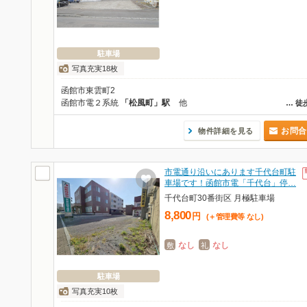
駐車場
写真充実18枚
函館市東雲町2
函館市電２系統
「松風町」駅
他
…
徒
お問合
物件詳細を見る
市電通り沿いにあります千代台町駐
車場です！函館市電「千代台」停…
千代台町30番街区 月極駐車場
8,800
円
(＋管理費等
なし
)
なし
なし
敷
礼
駐車場
写真充実10枚