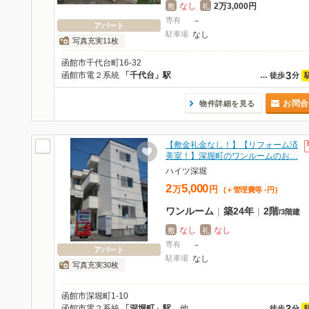
なし
2万3,000円
敷
礼
専有
－
アパート
駐車場
なし
写真充実11枚
函館市千代台町16-32
3
函館市電２系統
「千代台」駅
…
徒歩
分
お問合
物件詳細を見る
【敷金礼金なし！】【リフォーム済
美室！】深堀町のワンルームのお…
ハイツ深堀
2
5,000
万
円
(＋管理費等
-
円
)
ワンルーム
|
築24年
|
2階
/
3階建
なし
なし
敷
礼
専有
－
アパート
駐車場
なし
写真充実30枚
函館市深堀町1-10
3
函館市電２系統
「深堀町」駅
他
…
徒歩
分