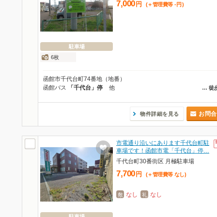
7,000
円
(＋管理費等
-
円
)
駐車場
6枚
函館市千代台町74番地（地番）
函館バス
「千代台」停
他
…
徒
お問合
物件詳細を見る
市電通り沿いにあります千代台町駐
車場です！函館市電「千代台」停…
千代台町30番街区 月極駐車場
7,700
円
(＋管理費等
なし
)
なし
なし
敷
礼
駐車場