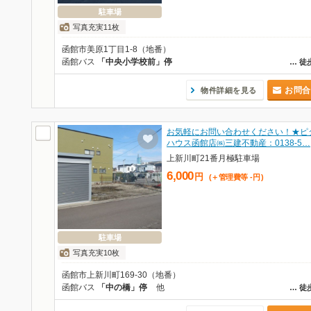
駐車場
写真充実11枚
函館市美原1丁目1-8（地番）
函館バス
「中央小学校前」停
…
徒
お問合
物件詳細を見る
お気軽にお問い合わせください！★ピ
ハウス函館店㈱三建不動産：0138-5…
上新川町21番月極駐車場
6,000
円
(＋管理費等
-
円
)
駐車場
写真充実10枚
函館市上新川町169-30（地番）
函館バス
「中の橋」停
他
…
徒