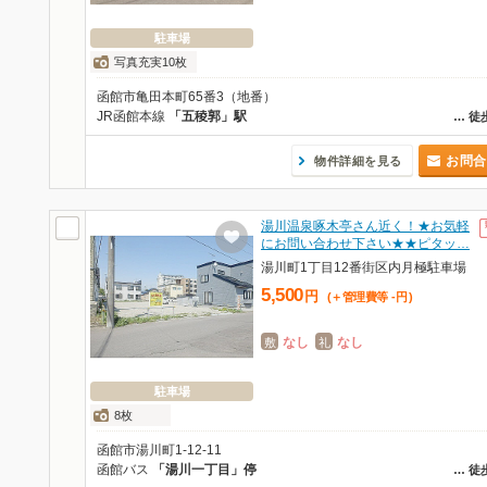
駐車場
写真充実10枚
函館市亀田本町65番3（地番）
JR函館本線
「五稜郭」駅
…
徒
お問合
物件詳細を見る
湯川温泉啄木亭さん近く！★お気軽
にお問い合わせ下さい★★ピタッ…
湯川町1丁目12番街区内月極駐車場
5,500
円
(＋管理費等
-
円
)
なし
なし
敷
礼
駐車場
8枚
函館市湯川町1-12-11
函館バス
「湯川一丁目」停
…
徒