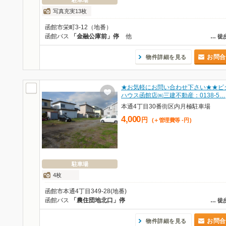
駐車場
写真充実13枚
函館市栄町3-12（地番）
函館バス
「金融公庫前」停
他
…
徒
お問合
物件詳細を見る
★お気軽にお問い合わせ下さい★★ピ
ハウス函館店㈱三建不動産：0138-5…
本通4丁目30番街区内月極駐車場
4,000
円
(＋管理費等
-
円
)
駐車場
4枚
函館市本通4丁目349-28(地番)
函館バス
「農住団地北口」停
…
徒
お問合
物件詳細を見る