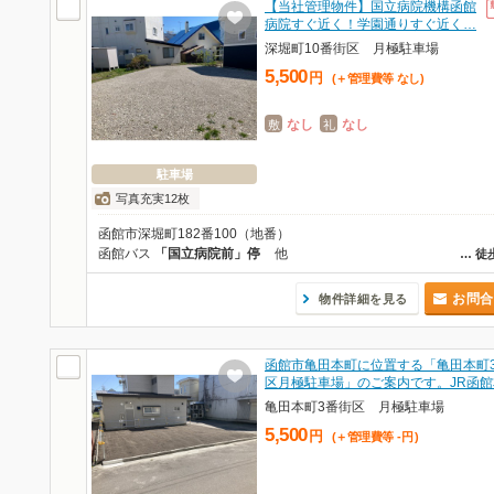
【当社管理物件】国立病院機構函館
病院すぐ近く！学園通りすぐ近く…
深堀町10番街区 月極駐車場
5,500
円
(＋管理費等
なし
)
なし
なし
敷
礼
駐車場
写真充実12枚
函館市深堀町182番100（地番）
函館バス
「国立病院前」停
他
…
徒
お問合
物件詳細を見る
函館市亀田本町に位置する「亀田本町
区月極駐車場」のご案内です。JR函館
亀田本町3番街区 月極駐車場
5,500
円
(＋管理費等
-
円
)