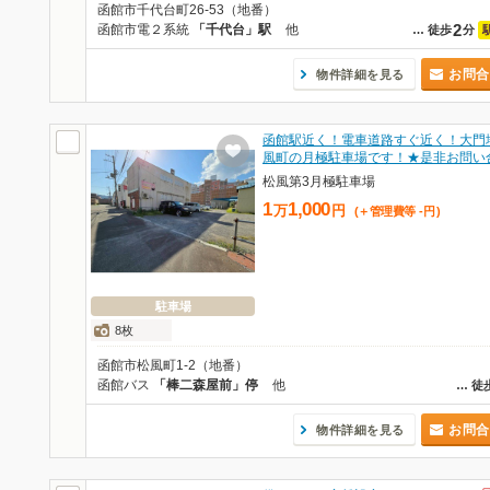
函館市千代台町26-53（地番）
2
函館市電２系統
「千代台」駅
他
…
徒歩
分
お問合
物件詳細を見る
函館駅近く！電車道路すぐ近く！大門
風町の月極駐車場です！★是非お問い
松風第3月極駐車場
1
1,000
万
円
(＋管理費等
-
円
)
駐車場
8枚
函館市松風町1-2（地番）
函館バス
「棒二森屋前」停
他
…
徒
お問合
物件詳細を見る