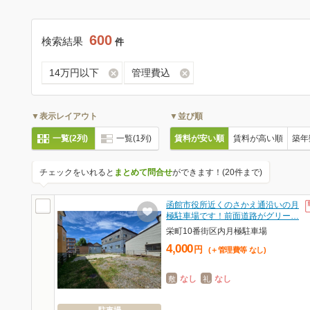
600
検索結果
件
14万円以下
管理費込
▼表示レイアウト
▼並び順
一覧(2列)
一覧(1列)
賃料が安い順
賃料が高い順
築年
チェックをいれると
まとめて問合せ
ができます！(20件まで)
函館市役所近くのさかえ通沿いの月
極駐車場です！前面道路がグリー…
栄町10番街区内月極駐車場
4,000
円
(＋管理費等
なし
)
なし
なし
敷
礼