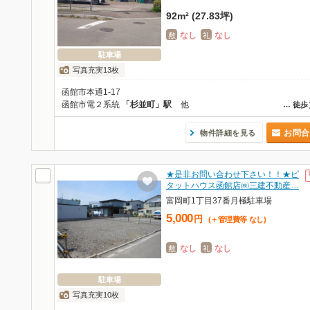
92m² (27.83坪)
なし
なし
敷
礼
駐車場
写真充実13枚
函館市本通1-17
函館市電２系統
「杉並町」駅
他
…
徒歩
お問合
物件詳細を見る
★是非お問い合わせ下さい！！★ピ
タットハウス函館店㈱三建不動産…
富岡町1丁目37番月極駐車場
5,000
円
(＋管理費等
なし
)
なし
なし
敷
礼
駐車場
写真充実10枚