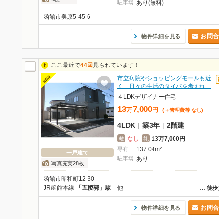
駐車場
あり(無料)
函館市美原5-45-6
お問合
物件詳細を見る
ここ最近で
44回
見られています！
NEW
市立病院やショッピングモールも近
く、日々の生活のタイパを考えれ…
４LDKデザイナー住宅
13
7,000
万
円
(＋管理費等
なし
)
4LDK
|
築3年
|
2階建
なし
13万7,000円
敷
礼
専有
137.04m²
一戸建て
駐車場
あり
写真充実28枚
函館市昭和町12-30
JR函館本線
「五稜郭」駅
他
…
徒歩
お問合
物件詳細を見る