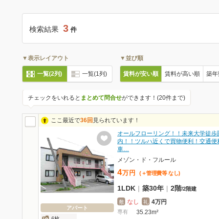
3
検索結果
件
▼表示レイアウト
▼並び順
一覧(2列)
一覧(1列)
賃料が安い順
賃料が高い順
築年
チェックをいれると
まとめて問合せ
ができます！(20件まで)
ここ最近で
36回
見られています！
オールフローリング！！未来大学徒歩
内！！ツルハ近くで買物便利！交通便
車…
メゾン・ド・フルール
4
万
円
(＋管理費等
なし
)
1LDK
|
築30年
|
2階
/
2階建
なし
4万円
敷
礼
アパート
専有
35.23m²
6枚