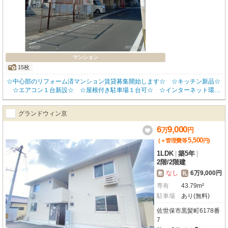
マンション
15枚
☆中心部のリフォーム済マンション賃貸募集開始します☆ ☆キッチン新品☆
☆エアコン１台新設☆ ☆屋根付き駐車場１台可☆ ☆インターネット環境
有☆ ☆プロパンガス☆☆国道まで徒歩５分と交通便利な場所です☆ ☆エレ
ベーター☆ ☆ガスコンロ付き☆ ☆お問い合わせはお気軽にみらいハウジン
グランドウィン京
グまで☆☆
6
9,000
万
円
5,500
(＋管理費等
円
)
1LDK
|
築5年
|
2階
/
2階建
なし
6万9,000円
敷
礼
専有
43.79m²
駐車場
あり(無料)
佐世保市黒髪町6178番
7