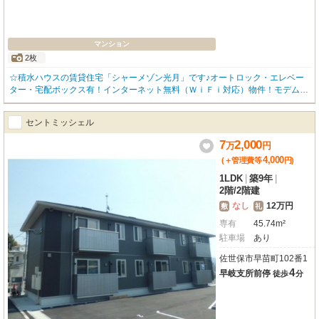
マンション
2枚
☆積水ハウスの賃貸住宅「シャーメゾン光月」です♪オートロック・エレベー
ター・宅配ボックス有！インターネット無料（ＷｉＦｉ対応）物件！モデム不
要で初日からお使い頂けます♪ＺＥＨ住戸なので入居者様で太陽光売電システ
ムが利用可能。高遮音床「ＳＨＡＩＤＤ５５」採用！遮熱断熱ペアガラス、浴
セントミッシェル
室暖房乾燥機、追い炊き機能付き☆☆ペット飼育可能物件☆☆お問い合わせは
お気軽にみらいハウジングまで☆☆☆
7
2,000
万
円
4,000
(＋管理費等
円
)
1LDK
|
築9年
|
2階
/
2階建
なし
12万円
敷
礼
専有
45.74m²
駐車場
あり
佐世保市早苗町102番1
4
早岐支所前停
徒歩
分