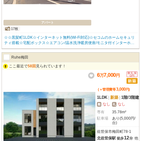
アパート
17枚
☆☆黒髪町1LDK☆インターネット無料(Wi-Fi対応)☆セコムのホームセキュリ
ティ搭載☆宅配ボックス☆エアコン/温水洗浄暖房便座/モニタ付インターホン/
対面キッチン/浴室換気乾燥機/追い焚き給湯/洗髪洗面化粧台/室内物干し/床下
収納/クローゼット/シューズボックス（トールタイプ）など充実設備☆☆お問
Ruhe梅田
い合わせはお気軽にみらいハウジングまで☆☆
ここ最近で
58回
見られています！
6
7,000
万
円
3,000
(＋管理費等
円
)
1LDK
|
新築
|
1階
/
3階建
なし
なし
敷
礼
専有
35.78m²
駐車場
あり(5,000円/
台)
佐世保市梅田町78-1
12
北佐世保駅
他
徒歩
分