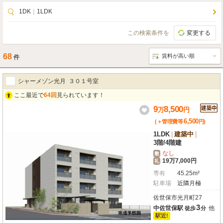
1DK
｜
1LDK
この検索条件を
変更する
68
件
シャーメゾン光月 ３０１号室
ここ最近で
64回
見られています！
9
8,500
万
円
6,500
(＋管理費等
円
)
1LDK
|
建築中
|
3階
/
4階建
なし
敷
19万7,000円
礼
専有
45.25m²
駐車場
近隣月極
佐世保市光月町27
3
中佐世保駅
他
徒歩
分
駅近!