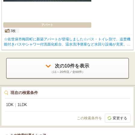
アパート
3枚
☆佐世保市梅田町に新築アパートが登場しました☆バス・トイレ別で、追焚機
能付きバスやシャワー付洗面化粧台、温水洗浄便座など水回り設備が充実。キ
ッチンはお手入れがしやすく安全性の高いIHクッキングヒーターを採用してい
ます！収納はウォークインクローゼットやシューズボックスがあり、お部屋を
すっきりと保てます。室内洗濯機置場やエアコン、複層ガラスなど快適な暮ら
しをサポートする設備も完備。バルコニー付きで日当たり・風通しも良好で
次の
10
件を表示
す。新築ならではのきれいなお部屋で新生活をスタートしてみませんか。
（
11～20
件目／全
68
件）
現在の検索条件
1DK
｜
1LDK
この検索条件を
変更する