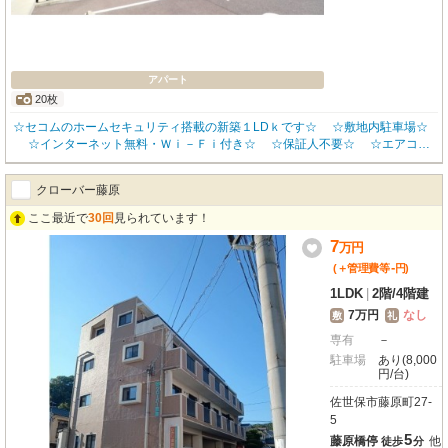
アパート
20枚
☆セコムのホームセキュリティ搭載の新築１LDｋです☆ ☆敷地内駐車場☆
☆インターネット無料・Ｗｉ－Ｆｉ付き☆ ☆保証人不要☆ ☆エアコン
２台付き☆ ☆システムキッチン☆ ☆温水洗浄便座☆ ☆追炊き☆ ☆Ｔ
Ｖ付きインターホン☆ ☆独立洗面台完備☆お問い合わせはお気軽にみらいハ
クローバー藤原
ウジングまで☆☆
ここ最近で
30回
見られています！
7
万
円
-
(＋管理費等
円
)
1LDK
|
2階
/
4階建
7万円
なし
敷
礼
専有
－
駐車場
あり(8,000
円/台)
佐世保市藤原町27-
5
5
藤原橋停
他
徒歩
分