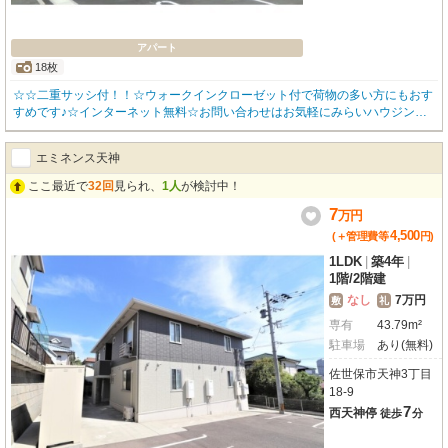
アパート
18枚
☆☆二重サッシ付！！☆ウォークインクローゼット付で荷物の多い方にもおす
すめです♪☆インターネット無料☆お問い合わせはお気軽にみらいハウジング
まで☆☆
エミネンス天神
ここ最近で
32回
見られ、
1人
が検討中！
7
万
円
4,500
(＋管理費等
円
)
1LDK
|
築4年
|
1階
/
2階建
なし
7万円
敷
礼
専有
43.79m²
駐車場
あり(無料)
佐世保市天神3丁目
18-9
7
西天神停
徒歩
分