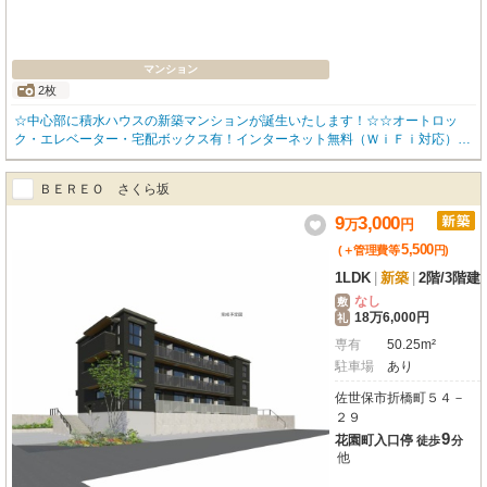
マンション
2枚
☆中心部に積水ハウスの新築マンションが誕生いたします！☆☆オートロッ
ク・エレベーター・宅配ボックス有！インターネット無料（ＷｉＦｉ対応）物
件！モデム不要で初日からお使い頂けます♪ＺＥＨ住戸なので入居者様で太陽
光売電システムが利用可能。高遮音床「ＳＨＡＩＤＤ５５」採用♪遮熱断熱ペ
ＢＥＲＥＯ さくら坂
アガラス、浴室暖房乾燥機☆追い炊き機能付き☆☆駐輪場☆ペット可能です☆
☆お問い合わせはお気軽にみらいハウジングまで☆☆☆
9
3,000
万
円
5,500
(＋管理費等
円
)
1LDK
|
新築
|
2階
/
3階建
なし
敷
18万6,000円
礼
専有
50.25m²
駐車場
あり
佐世保市折橋町５４－
２９
9
花園町入口停
徒歩
分
他