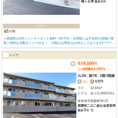
2
椿ヶ丘停
徒歩
分
アパート
17枚
☆黒髪町1LDK☆インターネット無料！Wi-Fi付！共用部には不在時の荷物の受
取に便利な宅配ボックス付き！ 内覧のお問合せお待ちしております(*^▽^*)
☆敷地内駐車場☆
レイナ
6
9,000
万
円
5,000
(＋管理費等
円
)
1LDK
|
築7年
|
1階
/
3階建
なし
8万円
敷
礼
専有
42.65m²
駐車場
あり(3,300円/台)
佐世保市黒髪町59-25
黒髪町二の二組公会堂前停
3
他
徒歩
分