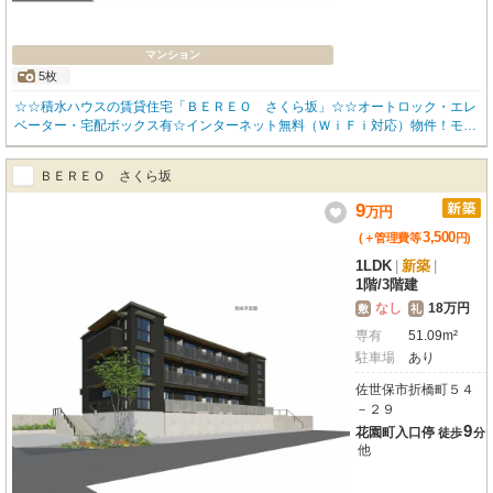
マンション
5枚
☆☆積水ハウスの賃貸住宅「ＢＥＲＥＯ さくら坂」☆☆オートロック・エレ
ベーター・宅配ボックス有☆インターネット無料（ＷｉＦｉ対応）物件！モデ
ム不要で初日からお使い頂けます♪☆ＺＥＨ住戸なので入居者様で太陽光売電
システムが利用可能☆高遮音床「ＳＨＡＩＤＤ５５」採用♪遮熱断熱ペアガラ
ＢＥＲＥＯ さくら坂
ス、浴室暖房乾燥機、追い炊き給湯器付☆☆お問い合わせはお気軽にみらいハ
ウジングまで☆☆
9
万
円
3,500
(＋管理費等
円
)
1LDK
|
新築
|
1階
/
3階建
なし
18万円
敷
礼
専有
51.09m²
駐車場
あり
佐世保市折橋町５４
－２９
9
花園町入口停
徒歩
分
他