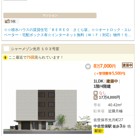
マンション
5枚
☆☆積水ハウスの賃貸住宅「ＢＥＲＥＯ さくら坂」☆☆オートロック・エレ
ベーター・宅配ボックス有☆インターネット無料（ＷｉＦｉ対応）物件！モデ
ム不要で初日からお使い頂けます♪☆☆ＺＥＨ住戸なので入居者様で太陽光売
電システムが利用可能☆高遮音床「ＳＨＡＩＤＤ５５」採用♪☆遮熱断熱ペア
シャーメゾン光月 １０３号室
ガラス☆浴室暖房乾燥機、追い炊き給湯器付☆お問い合わせはお気軽にみらい
ハウジングまで☆☆
ここ最近で
75回
見られています！
8
7,000
万
円
5,500
(＋管理費等
円
)
1LDK
|
建築中
|
1階
/
4階建
なし
敷
17万4,000円
礼
専有
40.42m²
駐車場
近隣月極
佐世保市光月町27
3
中佐世保駅
他
徒歩
分
駅近!