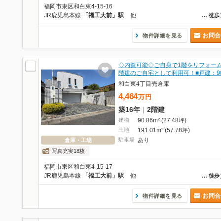
福岡市東区和白東4-15-16
JR鹿児島本線
「福工大前」駅
他
…
徒歩
お問合
物件詳細を見る
◇内覧可能◇ご自身で1階をリフォーム
階建のご自宅として利用可！■戸建：9
和白東4丁目売倉庫
4,464
万
円
築16年
|
2階建
建物
90.86m² (27.48坪)
土地
191.01m² (57.78坪)
駐車場
あり
倉庫・工場
写真充実18枚
福岡市東区和白東4-15-17
JR鹿児島本線
「福工大前」駅
他
…
徒歩
お問合
物件詳細を見る