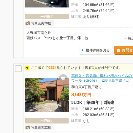
建物
104.69m² (31.66坪)
土地
246.76m² (74.64坪)
駐車場
あり(無料)
一戸建て
写真充実20枚
大野城市南ケ丘
西鉄バス
「つつじヶ丘一丁目」停
他
…
徒
お問合
物件詳細を見る
ここ最近で
23回
見られています！現在
1人
が検討中です。
高耐久・高気密に優れた積水ハイムの
ワール（Groile）」□鹿児島本線「…
和白東4丁目戸建て
3,600
万
円
5LDK
|
築38年
|
2階建
建物
168.21m² (50.88坪)
土地
282.03m² (85.31坪)
駐車場
なし
一戸建て
写真充実22枚