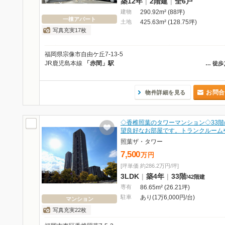
築12年
|
2階建
|
全6戸
建物
290.92m² (88坪)
一棟アパート
土地
425.63m² (128.75坪)
写真充実17枚
福岡県宗像市自由ケ丘7-13-5
JR鹿児島本線
「赤間」駅
…
徒歩
お問合
物件詳細を見る
◇香椎照葉のタワーマンション◇33階
望良好なお部屋です。トランクルーム
照葉ザ・タワー
7,500
万
円
[坪単価 約286.2万円/坪]
3LDK
|
築4年
|
33階
/
42階建
専有
86.65m² (26.21坪)
駐車
あり(1万6,000円/台)
マンション
写真充実22枚