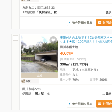
糸島市二丈深江1632-33
JR筑肥線
「筑前深江」駅
…
徒歩
お問合
物件詳細を見る
車庫付きの土地です！2台分駐車スペ
ります★広々100坪超え！！ぜひお問
田川市糒土地
400
万
円
[坪単価 約3.3万円/坪]
396m² (119.79坪)
現況
更地（※車庫あり）
建築条件
なし
土地
建ぺい率
70%
容積率
200%
6枚
田川市糒2269
伊田線
「糒」駅
他
…
徒歩
お問合
物件詳細を見る