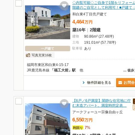
◇内覧可能◇ご自身で1階をリフォーム
階建のご自宅として利用可！■戸建て：
和白東4丁目売戸建て
4,464
万
円
築16年
|
2階建
建物
90.86m² (27.48坪)
土地
191.01m² (57.78坪)
駐車場
あり
一戸建て
写真充実16枚
福岡市東区和白東4-15-17
JR鹿児島本線
「福工大前」駅
他
…
徒歩
お問合
物件詳細を見る
【6戸／6戸満室】閑静な住宅地に佇
む木造アパート。満室時想定表…
アークフォーユー宗像自由ヶ丘
6,550
万
円
7%
利回り