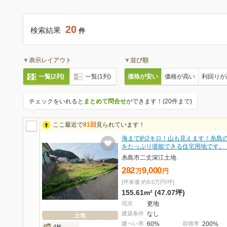
20
検索結果
件
▼表示レイアウト
▼並び順
一覧(2列)
一覧(1列)
価格が安い
価格が高い
利回りが
チェックをいれると
まとめて問合せ
ができます！(20件まで)
ここ最近で
81回
見られています！
海まで約2キロ！山も見えます！糸島
をたっぷり堪能できる住宅用地です。
糸島市二丈深江土地
282
9,000
万
円
[坪単価 約6.0万円/坪]
155.61m² (47.07坪)
現況
更地
建築条件
なし
土地
建ぺい率
60%
容積率
200%
4枚