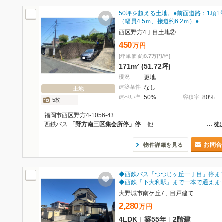
50坪を超える土地。●前面道路：1項1
（幅員4.5ｍ、接道約6.2ｍ）●…
西区野方4丁目土地②
450
万
円
[坪単価 約8.7万円/坪]
171m² (51.72坪)
現況
更地
建築条件
なし
土地
建ぺい率
50%
容積率
80%
5枚
福岡市西区野方4-1056-43
西鉄バス
「野方南三区集会所停」停
他
…
徒
お問合
物件詳細を見る
◆西鉄バス「つつじヶ丘一丁目」停ま
◆西鉄「下大利駅」まで一本で通えま
大野城市南ケ丘7丁目戸建て
2,280
万
円
4LDK
|
築55年
|
2階建