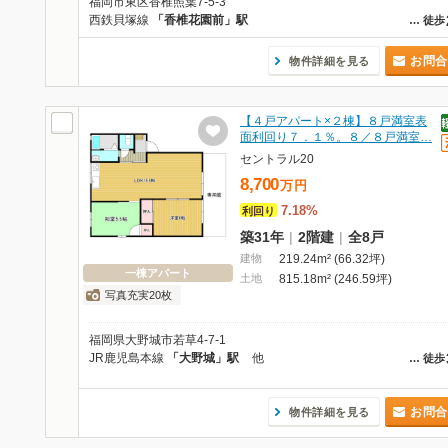
福岡市東区香椎照葉7-5-3
西鉄貝塚線
「香椎花園前」駅
…
徒歩
お問合
物件詳細を見る
【４戸アパート×２棟】８戸満室表
面利回り７．１％。８／８戸満室…
セントラル20
8,700
万
円
7.18%
利回り
築31年
|
2階建
|
全8戸
建物
219.24m² (66.32坪)
一棟アパート
土地
815.18m² (246.59坪)
写真充実20枚
福岡県大野城市若草4-7-1
JR鹿児島本線
「大野城」駅
他
…
徒歩
お問合
物件詳細を見る