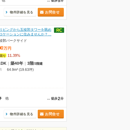
5
他
…
徒歩
分
お問合せ
物件詳細を見る
リビングから五稜郭タワーを眺め
ロケーションに住みませんか？…
稜郭パークサイド
90
万
円
11.39%
回り
LDK
|
築40年
|
3階
/
3階建
有
64.9m² (19.63坪)
2
停
他
…
徒歩
分
お問合せ
物件詳細を見る