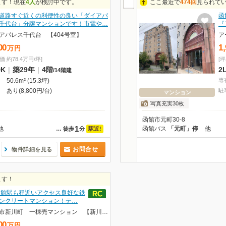
ます！現在
4人
が検討中です。
ここ最近で
474回
見られて
道路すぐ近くの利便性の良い「ダイアパ
函
千代台」分譲マンションです！市電や…
『
アパレス千代台 【404号室】
ア
00
1
万
円
価 約78.4万円/坪]
[坪
DK
|
築29年
|
4階
2
/
14階建
50.6m² (15.3坪)
専
あり(8,800円/台)
駐
マンション
写真充実30枚
函館市元町30-8
1
他
函館バス
「元町」停
他
駅近!
…
徒歩
分
お問合せ
物件詳細を見る
ます！
函館駅も程近いアクセス良好な鉄
ンクリートマンション！テ…
函館市新川町 一棟売マンション 【新川町ビル】
00
万
円