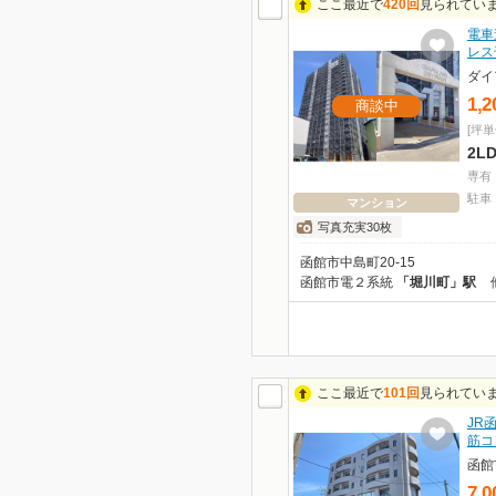
ここ最近で
420回
見られてい
電車
レス
ダイ
1,2
商談中
[坪単
2L
専有
駐車
マンション
写真充実30枚
函館市中島町20-15
函館市電２系統
「堀川町」駅
ここ最近で
101回
見られてい
JR
筋コ
7,0