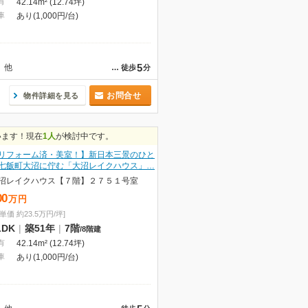
有
42.14m² (12.74坪)
車
あり(1,000円/台)
5
他
…
徒歩
分
お問合せ
物件詳細を見る
います！現在
1人
が検討中です。
リフォーム済・美室！】新日本三景のひと
七飯町大沼に佇む「大沼レイクハウス」…
沼レイクハウス【７階】２７５１号室
00
万
円
単価 約23.5万円/坪]
LDK
|
築51年
|
7階
/
8階建
有
42.14m² (12.74坪)
車
あり(1,000円/台)