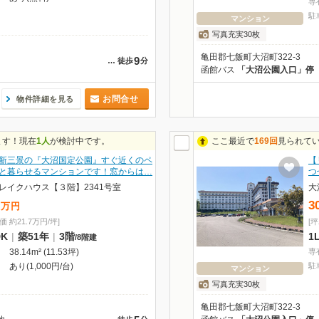
専
駐
マンション
写真充実30枚
亀田郡七飯町大沼町322-3
9
…
徒歩
分
函館バス
「大沼公園入口」停
お問合せ
物件詳細を見る
ます！現在
1人
が検討中です。
ここ最近で
169回
見られて
新三景の『大沼国定公園』すぐ近くのペ
【
と暮らせるマンションです！窓からは…
つ
レイクハウス【３階】2341号室
大
3
万
円
価 約21.7万円/坪]
[坪
DK
|
築51年
|
3階
1
/
8階建
38.14m² (11.53坪)
専
あり(1,000円/台)
駐
マンション
写真充実30枚
亀田郡七飯町大沼町322-3