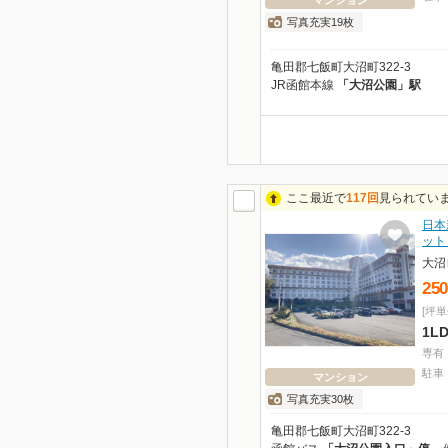
マンション
写真充実19枚
亀田郡七飯町大沼町322-3
JR函館本線
「大沼公園」駅
ここ最近で
117回
見られてい
日本
ット
大沼
250
[坪単
1L
専有
駐車
マンション
写真充実30枚
亀田郡七飯町大沼町322-3