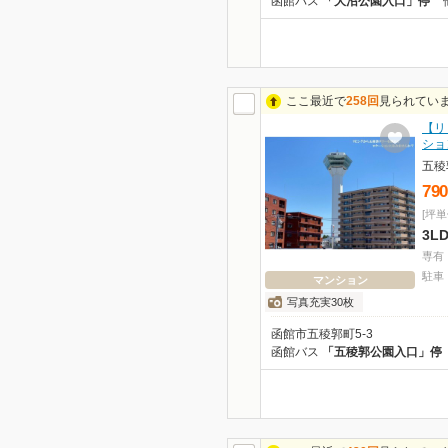
函館バス
「大沼公園入口」停
ここ最近で
258回
見られてい
【リ
ショ
五稜
790
[坪単
3L
専有
駐車
マンション
写真充実30枚
函館市五稜郭町5-3
函館バス
「五稜郭公園入口」停