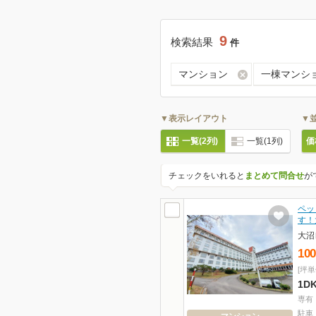
9
検索結果
件
マンション
一棟マンシ
▼表示レイアウト
▼
一覧(2列)
一覧(1列)
価
チェックをいれると
まとめて問合せ
が
ペッ
す！
大沼
100
[坪単
1D
専有
駐車