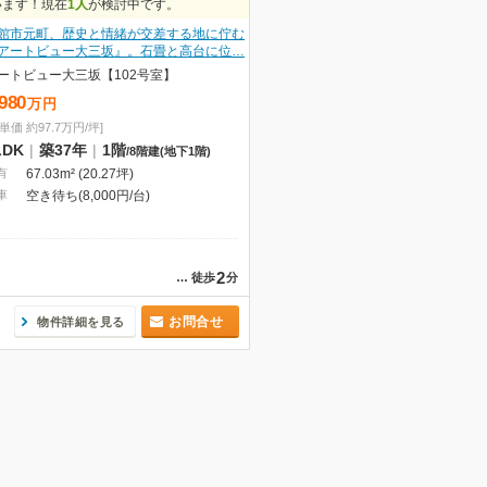
います！現在
1人
が検討中です。
館市元町、歴史と情緒が交差する地に佇む
アートビュー大三坂』。石畳と高台に位…
ートビュー大三坂【102号室】
,980
万
円
単価 約97.7万円/坪]
LDK
|
築37年
|
1階
/
8階建
(地下1階)
有
67.03m² (20.27坪)
車
空き待ち(8,000円/台)
2
…
徒歩
分
お問合せ
物件詳細を見る