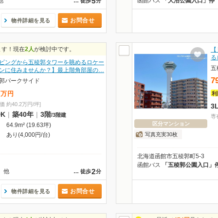
5
他
函館バス
「大沼公園入口」停
…
徒歩
分
お問合せ
物件詳細を見る
ます！現在
2人
が検討中です。
【
る
ビングから五稜郭タワーを眺めるロケー
五
ンに住みませんか？】最上階角部屋の…
7
郭パークサイド
万
円
利
価 約40.2万円/坪]
3
DK
|
築40年
|
3階
/
3階建
専
区分マンション
64.9m² (19.63坪)
写真充実30枚
あり(4,000円/台)
北海道函館市五稜郭町5-3
函館バス
「五稜郭公園入口」
2
他
…
徒歩
分
お問合せ
物件詳細を見る