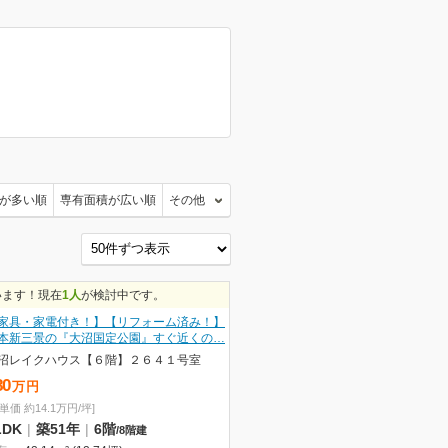
が多い順
専有面積が広い順
その他
います！現在
1人
が検討中です。
家具・家電付き！】【リフォーム済み！】
本新三景の『大沼国定公園』すぐ近くの…
沼レイクハウス【６階】２６４１号室
80
万
円
単価 約14.1万円/坪]
LDK
|
築51年
|
6階
/
8階建