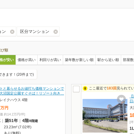
ョン
区分マンション
並び順
格が安い
価格が高い
利回りが高い
築年数が新しい順
駅から近い順
部屋数
できます！(20件まで)
ここ最近で
183回
見られて
トと暮らせるお値打ち価格マンションで
大沼国定公園すぐそば！リゾート向き…
【
レイクハウス 4階
日
大
万
円
価 約14.2万円/坪]
1
K
|
築51年
|
4階
/
8階建
[坪
23.23m² (7.02坪)
1
あり(無料)