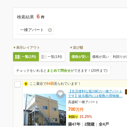
6
検索結果
件
一棟アパート
▼表示レイアウト
▼並び順
一覧(2列)
一覧(1列)
価格が安い
価格が高い
利回りが
チェックをいれると
まとめて問合せ
ができます！(20件まで)
ここ最近で
84回
見られています！
【生活便利な堀川町の一棟アパート
です】徒歩圏内には複数の買物施…
高盛町一棟アパート
700
万
円
21.25%
利回り
築47年
|
2階建
|
全4戸