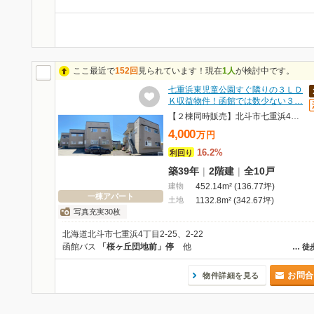
ここ最近で
152回
見られています！現在
1人
が検討中です。
七重浜東児童公園すぐ隣りの３ＬＤ
Ｋ収益物件！函館では数少ない３…
【２棟同時販売】北斗市七重浜4丁目 一棟売アパート
4,000
万
円
16.2%
利回り
築39年
|
2階建
|
全10戸
建物
452.14m² (136.77坪)
一棟アパート
土地
1132.8m² (342.67坪)
写真充実30枚
北海道北斗市七重浜4丁目2-25、2-22
函館バス
「桜ヶ丘団地前」停
他
…
徒
お問合
物件詳細を見る