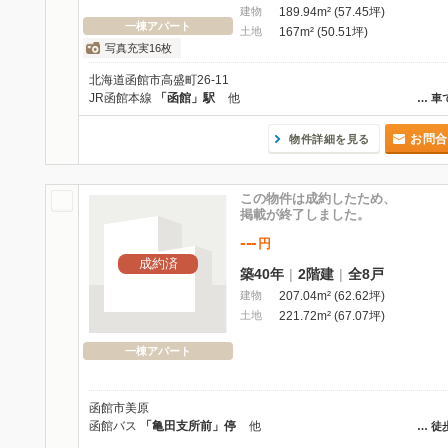
建物
189.94m² (57.45坪)
一棟アパート
土地
167m² (50.51坪)
写真充実16枚
北海道函館市高盛町26-11
JR函館本線
「函館」駅
他
…
車
お問合
物件詳細を見る
この物件は成約したため、
掲載が終了しました。
---
円
成約済
築40年
|
2階建
|
全8戸
建物
207.04m² (62.62坪)
土地
221.72m² (67.07坪)
一棟アパート
函館市美原
函館バス
「亀田支所前」停
他
…
徒