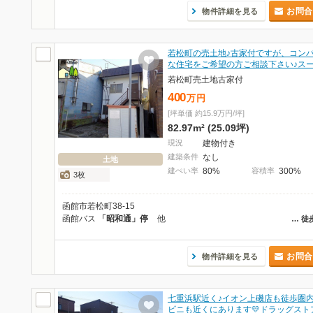
お問合
物件詳細を見る
若松町の売土地♪古家付ですが、コン
な住宅をご希望の方ご相談下さい♪ス
若松町売土地古家付
400
万
円
[坪単価 約15.9万円/坪]
82.97m² (25.09坪)
現況
建物付き
建築条件
なし
土地
建ぺい率
80%
容積率
300%
3枚
函館市若松町38-15
函館バス
「昭和通」停
他
…
徒
お問合
物件詳細を見る
七重浜駅近く♪イオン上磯店も徒歩圏内
ビニも近くにあります💛ドラッグスト