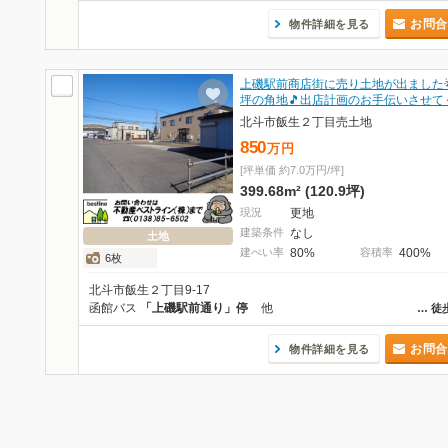
お問合
物件詳細を見る
上磯駅前商店街に売り土地が出ました🌟
坪の角地🎵出店計画のお手伝いさせて
北斗市飯生２丁目売土地
850
万
円
[坪単価 約7.0万円/坪]
399.68m² (120.9坪)
現況
更地
建築条件
なし
土地
建ぺい率
80%
容積率
400%
6枚
北斗市飯生２丁目9-17
函館バス
「上磯駅前通り」停
他
…
徒
お問合
物件詳細を見る