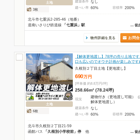
建築条件
なし
土地
建ぺい率
60%
容積率
200%
3枚
北斗市七重浜2-285-46（地番）
道南いさりび鉄道線
「七重浜」駅
…
徒
お問合
物件詳細を見る
【解体更地渡し】78坪の売り土地です
口も広いのでオウチ計画が楽しみですね
久根別２丁目土地【更地渡し】
690
万
円
[坪単価 約8.8万円/坪]
258.66m² (78.24坪)
建物付き（更地渡し可能）（
現況
解体更地渡し）
土地
建築条件
なし
6枚
建ぺい率
60%
容積率
200%
北斗市久根別２丁目21-59
函館バス
「久根別小学校前」停
他
…
徒