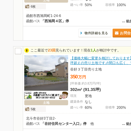
土地
建ぺい率
50%
容積率
100%
6枚
函館市西旭岡町1-24-6
函館バス
「西旭岡４区」停
…
徒
お問合
物件詳細を見る
ここ最近で
23回
見られています！現在
1人
が検討中です。
【価格大幅に変更を検討しております】
坪超えの売り土地です🎶間口も広く、
谷好３丁目売り土地
350
万
円
[坪単価 約3.8万円/坪]
302m² (91.35坪)
現況
更地
建築条件
なし
土地
建ぺい率
60%
容積率
200%
5枚
北斗市谷好3丁目2-
函館バス
「谷好住民センター入口」停
他
…
徒