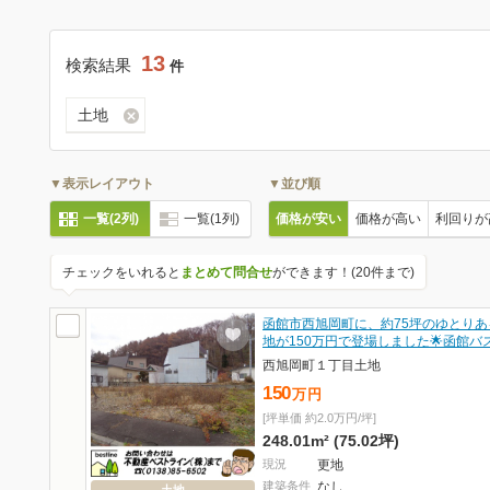
13
検索結果
件
土地
▼表示レイアウト
▼並び順
一覧(2列)
一覧(1列)
価格が安い
価格が高い
利回りが
チェックをいれると
まとめて問合せ
ができます！(20件まで)
函館市西旭岡町に、約75坪のゆとりあ
地が150万円で登場しました🌟函館バ
西旭岡町１丁目土地
150
万
円
[坪単価 約2.0万円/坪]
248.01m² (75.02坪)
現況
更地
建築条件
なし