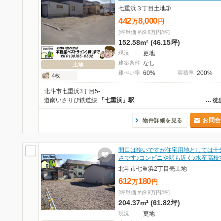
七重浜３丁目土地➀
442
8,000
万
円
[坪単価 約9.6万円/坪]
152.58m² (46.15坪)
現況
更地
建築条件
なし
土地
建ぺい率
60%
容積率
200%
4枚
北斗市七重浜3丁目5-
道南いさりび鉄道線
「七重浜」駅
…
徒
お問合
物件詳細を見る
間口は狭いですが住宅用地としては十
さです♪コンビニや駅も近く♪水産高校
北斗市七重浜2丁目売土地
612
180
万
円
[坪単価 約9.9万円/坪]
204.37m² (61.82坪)
現況
更地