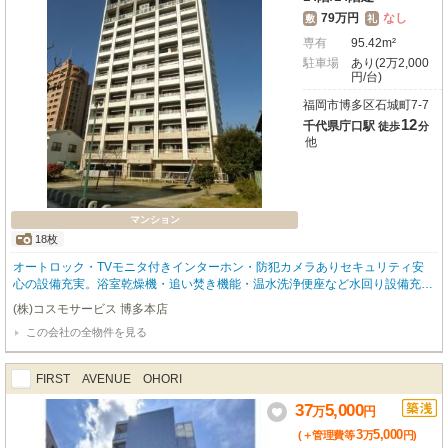
79万円
なし
敷
礼
専有
95.42m²
駐車場
あり(2万2,000
円/台)
福岡市博多区石城町7-7
12
千代県庁口駅
徒歩
分
他
マンション
18枚
オートロック・TVモニタ付きインターホン・防犯カメラありセキュリティ安
心の設備充実。浴室乾燥機・追い焚き機能・温水洗浄便座など水回り設備充実
してます。ワンちゃんと一緒に暮らせます。 ペット飼育時は条件変更がござ
(株)コスモサービス 博多本店
います。お問合せ下さい。 内覧をご希望の方はお気軽にお申し付けくださ
この会社の全物件を見る
い！ 福岡の物件全てご紹介出来ます！！何でもご相談下さい。 ■ペット可物件
のお問合せは株式会社コスモサービス092-474-3303へ■
FIRST AVENUE OHORI
37
5,000
万
円
3
5,000
(＋管理費等
万
円
)