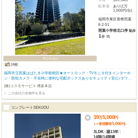
専有
105.54m²
駐車場
あり(1万
1,000円/台)
福岡市東区香椎照葉
6-2-51
照葉小学校北口停
徒歩
1
他
分
マンション
24枚
福岡市立照葉はばたき小学校校区★オートロック・TVモニタ付きインターホ
ン・防犯カメラ・不在時に便利な宅配ボックスありセキュリティ安心♪タワー
マンション37階なので眺望良好です！目の前に遮るものがない開放的な景色を
(株)コスモサービス 博多本店
楽しめます。ワンちゃんと一緒に暮らせます(^^♪ ペット飼育時は条件変更がご
この会社の全物件を見る
ざいます。お問合せ下さい。内覧をご希望の方はお気軽にお申し付けくださ
い！ ★福岡のペット可物件はコスモサービスまで★福岡の物件全てご紹介出来
ます！！何でもご相談下さい♪ ※室内と間取りは現況優先でお願い致します。
コンプレートSEKIJOU
39
5,000
万
円
5,000
(＋管理費等
円
)
3LDK
|
築13年
|
14階
/
14階建