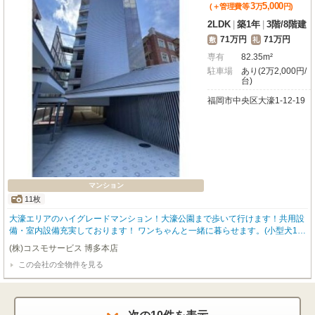
3
5,000
(＋管理費等
万
円
)
2LDK
|
築1年
|
3階
/
8階建
71万円
71万円
敷
礼
専有
82.35m²
駐車場
あり(2万2,000円/
台)
福岡市中央区大濠1-12-19
マンション
11枚
大濠エリアのハイグレードマンション！大濠公園まで歩いて行けます！共用設
備・室内設備充実しております！ ワンちゃんと一緒に暮らせます。(小型犬1匹
迄) ペット飼育時は条件変更がございます。お問合せ下さい。 ★福岡のペット
(株)コスモサービス 博多本店
可物件はコスモサービスまで★ 福岡の物件全てご紹介出来ます！！何でもご相
この会社の全物件を見る
談下さい♪ 内覧をご希望の方はお気軽にお申し付けください！ ※間取り・写真
は現況優先となります。 【駐車場の空き状況は要確認】