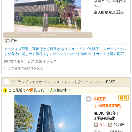
福岡市中央区地行浜
2-2-5
12
唐人町駅
徒歩
分
マンション
27枚
マークイズ百道に直接行ける通路がありショッピングや映画、スポーツイベン
トが身近に楽しめる環境です♪ ☆インターネット無料☆ 【カード決済対応可
能】 ※室内写真と間取りは現状優先でお願いします。 筑紫オフィス、または
(株)コスモサービス 筑紫オフィス
本店（博多区 TEL:092-474-3303）どちらの店舗でもご案内できます。お気軽
この会社の全物件を見る
にお問い合わせください。
アイランドシティオーシャン＆フォレストタワーレジデンスEAST
ここ最近で
22回
見られ、
1人
が検討中！
40
万
円
3
(＋管理費等
万
円
)
4LDK
|
築3年
|
37階
/
48階建
なし
40万円
敷
礼