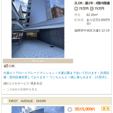
2LDK
|
築1年
|
4階
/
8階建
75万円
75万円
敷
礼
専有
82.35m²
駐車場
あり(2万2,000円/
台)
福岡市中央区大濠1-12-19
マンション
11枚
大濠エリアのハイグレードマンション！大濠公園まで歩いて行けます！共用設
備・室内設備充実しております！ ワンちゃんと一緒に暮らせます。(小型犬1匹
迄) ペット飼育時は条件変更がございます。お問合せ下さい。 ★福岡のペット
(株)コスモサービス 博多本店
可物件はコスモサービスまで★ 福岡の物件全てご紹介出来ます！！何でもご相
この会社の全物件を見る
談下さい♪ 内覧をご希望の方はお気軽にお申し付けください！ ※間取り・写真
は現況優先となります。 【駐車場の空き状況は要確認】
FIRST AVENUE OHORI
35
5,000
万
円