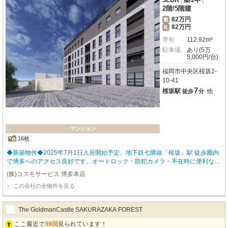
2階
/
5階建
82万円
敷
82万円
礼
専有
112.92m²
駐車場
あり(5万
5,000円/台)
福岡市中央区桜坂2-
10-41
7
桜坂駅
他
徒歩
分
マンション
16枚
◆新築物件◆2025年7月1日入居開始予定。地下鉄七隈線「桜坂」駅 徒歩圏内
で博多へのアクセス良好です。オートロック・防犯カメラ・不在時に便利な宅
配ボックスもありセキュリティ安心です。室内設備も充実してます。わんちゃ
(株)コスモサービス 博多本店
ん、ねこちゃんと一緒に暮らせます(^^♪ ペット飼育時は条件変更がございま
この会社の全物件を見る
す。お問合せ下さい。福岡の物件全てご紹介出来ます！！何でもご相談下さい
♪ 内覧をご希望の方はお気軽にお申し付けください！【駐車場の空き状況は随
時ご確認ください。】 ★福岡のペット可物件はコスモサービスまで★
The GoldmanCastle SAKURAZAKA FOREST
ここ最近で
39回
見られています！