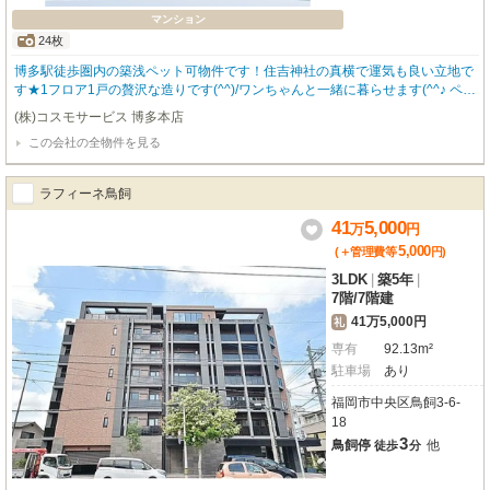
マンション
24枚
博多駅徒歩圏内の築浅ペット可物件です！住吉神社の真横で運気も良い立地で
す★1フロア1戸の贅沢な造りです(^^)/ワンちゃんと一緒に暮らせます(^^♪ ペッ
ト飼育時は条件変更がございます。お問合せ下さい。カードでの初期費用のお
(株)コスモサービス 博多本店
支払い可能！ 福岡の物件全てご紹介出来ます！！何でもご相談下さい♪内覧を
この会社の全物件を見る
ご希望の方はお気軽にご連絡下さい(^^)/ ★福岡のペット可物件はコスモサービ
スまで★ ※間取り・写真は現況優先となります。 【駐車場の空き状況は要確
認】
ラフィーネ鳥飼
41
5,000
万
円
5,000
(＋管理費等
円
)
3LDK
|
築5年
|
7階
/
7階建
41万5,000円
礼
専有
92.13m²
駐車場
あり
福岡市中央区鳥飼3-6-
18
3
鳥飼停
他
徒歩
分