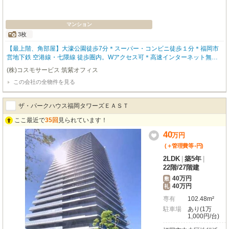
マンション
3枚
【最上階、角部屋】大濠公園徒歩7分＊スーパー・コンビニ徒歩１分＊福岡市
営地下鉄 空港線・七隈線 徒歩圏内。Wアクセス可＊高速インターネット無料
＊非接触型エレベーター導入＊エントランス・各戸玄関ハンズフリーキー＊防
(株)コスモサービス 筑紫オフィス
災備蓄倉庫完備＊シャッターゲート付き駐車区画有り 【初期費用カード決済
この会社の全物件を見る
対応可能です】 大野城店、博多店（TEL:092-474-3303）どちらの店舗でもご
案内できます。お気軽にお問い合わせください。 ※室内写真と間取りは現状優
先でお願いします。
ザ・パークハウス福岡タワーズＥＡＳＴ
ここ最近で
35回
見られています！
40
万
円
-
(＋管理費等
円
)
2LDK
|
築5年
|
22階
/
27階建
40万円
敷
40万円
礼
専有
102.48m²
駐車場
あり(1万
1,000円/台)