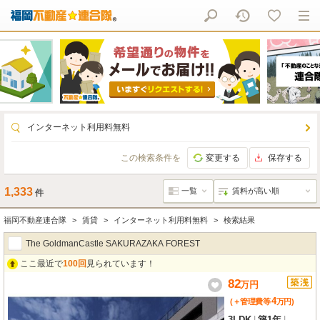
インターネット利用料無料
この検索条件を
変更する
保存する
1,333
件
福岡不動産連合隊
賃貸
インターネット利用料無料
検索結果
The GoldmanCastle SAKURAZAKA FOREST
ここ最近で
100回
見られています！
82
万
円
4
(＋管理費等
万
円
)
3LDK
|
築1年
|