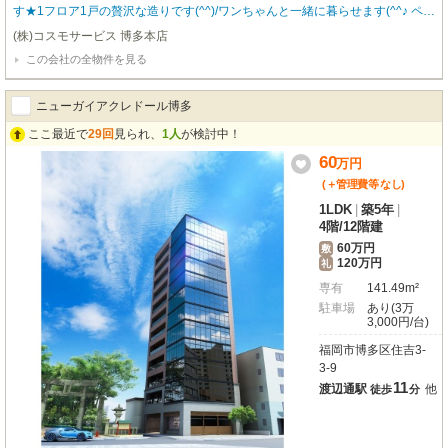
す★1フロア1戸の贅沢な造りです(^^)/ワンちゃんと一緒に暮らせます(^^♪ ペッ
ト飼育時は条件変更がございます。お問合せ下さい。カードでの初期費用のお
(株)コスモサービス 博多本店
支払い可能！ 福岡の物件全てご紹介出来ます！！何でもご相談下さい♪内覧を
この会社の全物件を見る
ご希望の方はお気軽にご連絡下さい(^^)/ ★福岡のペット可物件はコスモサービ
スまで★ ※間取り・写真は現況優先となります。 【駐車場の空き状況は要確
認】
ニューガイアクレドール博多
ここ最近で
29回
見られ、
1人
が検討中！
60
万
円
(＋管理費等
なし
)
1LDK
|
築5年
|
4階
/
12階建
60万円
敷
120万円
礼
専有
141.49m²
駐車場
あり(3万
3,000円/台)
福岡市博多区住吉3-
3-9
11
渡辺通駅
他
徒歩
分