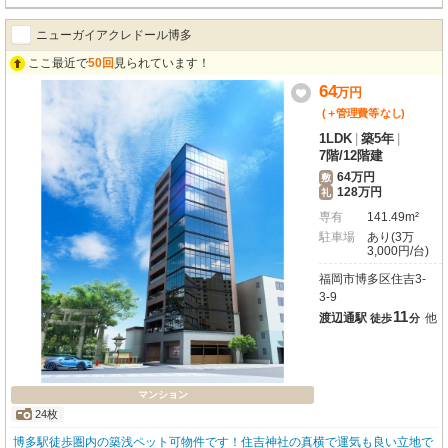
ださい！【駐車場の空き状況は随時ご確認ください。】 ★福岡のペット可物件
はコスモサービスまで★
ニューガイアクレドール博多
ここ最近で
50回
見られています！
64
万
円
(＋管理費等
なし
)
1LDK
|
築5年
|
7階
/
12階建
64万円
敷
128万円
礼
専有
141.49m²
駐車場
あり(3万
3,000円/台)
福岡市博多区住吉3-
3-9
11
渡辺通駅
他
徒歩
分
マンション
24枚
博多駅徒歩圏内の築浅ペット可物件です！住吉神社の真横で運気も良い立地で