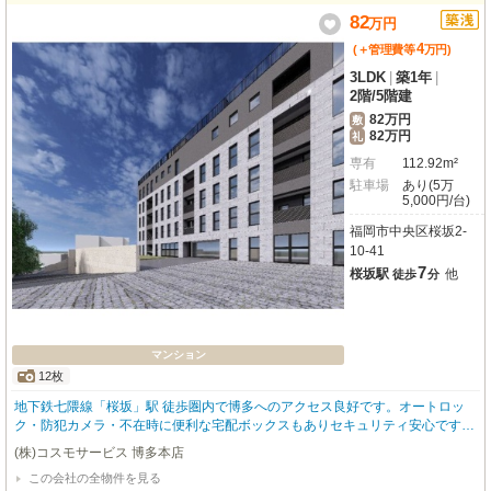
82
万
円
4
(＋管理費等
万
円
)
3LDK
|
築1年
|
2階
/
5階建
82万円
敷
82万円
礼
専有
112.92m²
駐車場
あり(5万
5,000円/台)
福岡市中央区桜坂2-
10-41
7
桜坂駅
他
徒歩
分
マンション
12枚
地下鉄七隈線「桜坂」駅 徒歩圏内で博多へのアクセス良好です。オートロッ
ク・防犯カメラ・不在時に便利な宅配ボックスもありセキュリティ安心です。
室内設備も充実してます。わんちゃん、ねこちゃんと一緒に暮らせます(^^♪ ペ
(株)コスモサービス 博多本店
ット飼育時は条件変更がございます。お問合せ下さい。福岡の物件全てご紹介
この会社の全物件を見る
出来ます！！何でもご相談下さい♪ 内覧をご希望の方はお気軽にお申し付けく