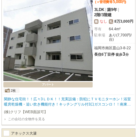
5,000
(＋管理費等
円
)
3LDK
|
築9年
|
2階
/
3階建
なし
8万3,000円
敷
礼
専有
64.4m²
駐車場
あり(7,700円/
台)
福岡市南区皿山3-8-22
3
長住6丁目停
徒歩
分
アパート
2枚
閑静な住宅街！！広々3ＬＤＫ！！充実設備：防犯にＴＶモニターホン！浴室
暖房乾燥機・追い炊き機能付き！キッチングリル付3口ガスコンロ！！南東向
き！ネット無料物件（wifi付）ギガプラス！！駐車場空きあり！すぐそばにス
(株)クリフ【WEB面談可】
ーパーあります！！
この会社の全物件を見る
アネックス大濠