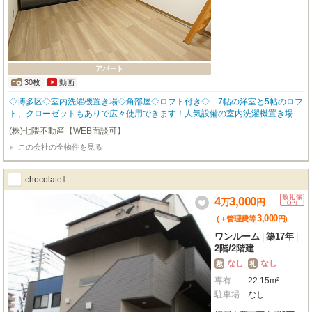
アパート
30枚
動画
◇博多区◇室内洗濯機置き場◇角部屋◇ロフト付き◇ 7帖の洋室と5帖のロフ
ト、クローゼットもありで広々使用できます！人気設備の室内洗濯機置き場、
モニターインターフォンあり☆2階の角部屋です。博多駅まで徒歩20分なの
(株)七隈不動産【WEB面談可】
で、電車での通勤・通学の方におススメの物件です！
この会社の全物件を見る
chocolateⅡ
4
3,000
万
円
3,000
(＋管理費等
円
)
ワンルーム
|
築17年
|
2階
/
2階建
なし
なし
敷
礼
専有
22.15m²
駐車場
なし