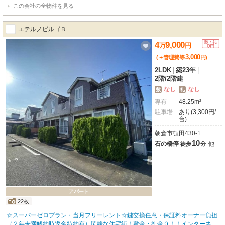
この会社の全物件を見る
エテルノビルゴＢ
4
9,000
万
円
3,000
(＋管理費等
円
)
2LDK
|
築23年
|
2階
/
2階建
なし
なし
敷
礼
専有
48.25m²
駐車場
あり(3,300円/
台)
朝倉市頓田430-1
10
石の橋停
他
徒歩
分
アパート
22枚
☆スーパーゼロプラン・当月フリーレント☆鍵交換任意・保証料オーナー負担
（２年未満解約時返金特約有）閑静な住宅街！敷金・礼金０！！インターネッ