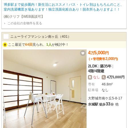
博多駅まで徒歩圏内！新生活におススメ！バス・トイレ別はもちろんのこと、
室内洗濯機置き場あります！独立洗面化粧台あり！脱衣所もありますよ！！
(株)クリフ【WEB面談可】
この会社の全物件を見る
ニューライフマンション南ヶ丘（401）
ここ最近で
64回
見られ、
1人
が検討中！
4
5,000
万
円
2,000
(＋管理費等
円
)
2LDK
|
築35年
|
4階
/
4階建
なし
4万5,000円
敷
礼
専有
46.8m²
駐車場
なし
大野城市南ケ丘5-8-17
33
水城駅
他
徒歩
分