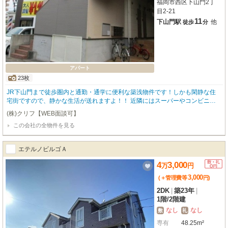
福岡市西区下山門2丁
目2-21
11
下山門駅
他
徒歩
分
アパート
23枚
JR下山門まで徒歩圏内と通勤・通学に便利な築浅物件です！しかも閑静な住
宅街ですので、静かな生活が送れますよ！！ 近隣にはスーパーやコンビニを
はじめ、ショッピングセンターもありますので、日常生活にも便利です。バ
(株)クリフ【WEB面談可】
ス・トイレ別は当然のこと、室内洗濯機置場、エアコン、独立洗面台、2口ガ
この会社の全物件を見る
スコンロと設備も充実しております！さらにロフト付ですので、使い方次第で
様々なお部屋のコーディネートができます！！ネット無料物件ですので、Wifi
設定すればスマホの制限容量も気にせず使えますよ。
エテルノビルゴＡ
4
3,000
万
円
3,000
(＋管理費等
円
)
2DK
|
築23年
|
1階
/
2階建
なし
なし
敷
礼
専有
48.25m²