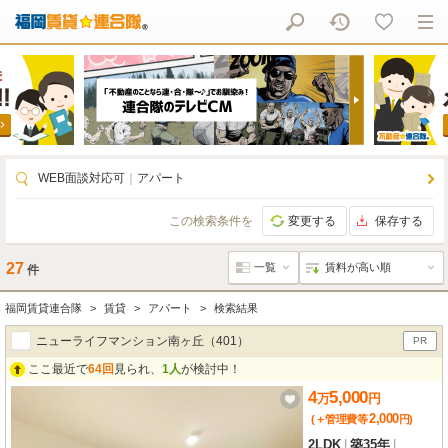
WEB面談対応可
｜
アパート
この検索条件を
変更する
保存する
27
件
福岡賃貸連合隊
賃貸
アパート
検索結果
ニューライフマンション南ヶ丘（401）
PR
ここ最近で
64回
見られ、
1人
が検討中！
4
5,000
万
円
2,000
(＋管理費等
円
)
2LDK
|
築35年
|