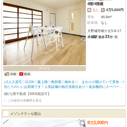
4階
/
4階建
なし
4万5,000円
敷
礼
専有
46.8m²
駐車場
なし
大野城市南ケ丘5-8-17
33
水城駅
他
徒歩
分
アパート
30枚
動画
◇2人入居可◇2LDK◇最上階◇角部屋◇南向き◇ まわりが開けていて景色・日
当たりのいいお部屋です！人気設備の独立洗面台あり！徒歩圏内にスーパーや
コンビニ、ドラックストアがそろっているので生活のしやすさ◎ 近隣には小中
(株)七隈不動産【WEB面談可】
学校もあり、ファミリー入居もおススメな物件です！
この会社の全物件を見る
メゾンクラッセ皿山
8
3,000
万
円