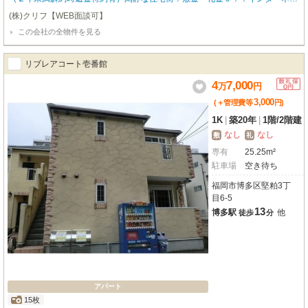
ト無料！駐車場2台目相談可！小学校が近くて安心！！
(株)クリフ【WEB面談可】
この会社の全物件を見る
リブレアコート壱番館
4
7,000
万
円
3,000
(＋管理費等
円
)
1K
|
築20年
|
1階
/
2階建
なし
なし
敷
礼
専有
25.25m²
駐車場
空き待ち
福岡市博多区堅粕3丁
目6-5
13
博多駅
他
徒歩
分
アパート
15枚