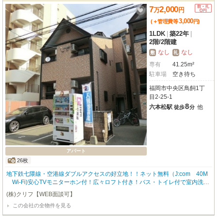
7
2,000
万
円
3,000
(＋管理費等
円
)
1LDK
|
築22年
|
2階
/
2階建
なし
なし
敷
礼
専有
41.25m²
駐車場
空き待ち
福岡市中央区鳥飼1丁
目2-25-1
8
六本松駅
他
徒歩
分
アパート
26枚
地下鉄七隈線・空港線ダブルアクセスの好立地！！ネット無料（J:com 40M
Wi-Fi)安心TVモニターホン付！広々ロフト付き！バス・トイレ付で室内洗濯
機置き場あります！！近隣にスーパーあり！大濠公園すぐそば！住環境良
(株)クリフ【WEB面談可】
好！！
この会社の全物件を見る