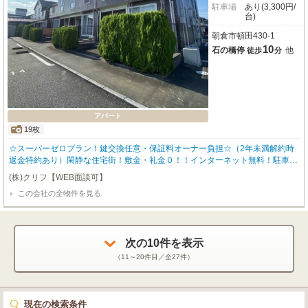
駐車場
あり(3,300円/
台)
朝倉市頓田430-1
10
石の橋停
他
徒歩
分
アパート
19枚
☆スーパーゼロプラン！鍵交換任意・保証料オーナー負担☆（2年未満解約時
返金特約あり）閑静な住宅街！敷金・礼金０！！インターネット無料！駐車場
2台目相談可！小学校が近くて安心！！
(株)クリフ【WEB面談可】
この会社の全物件を見る
次の
10
件を表示
（
11～20
件目／全
27
件）
現在の検索条件