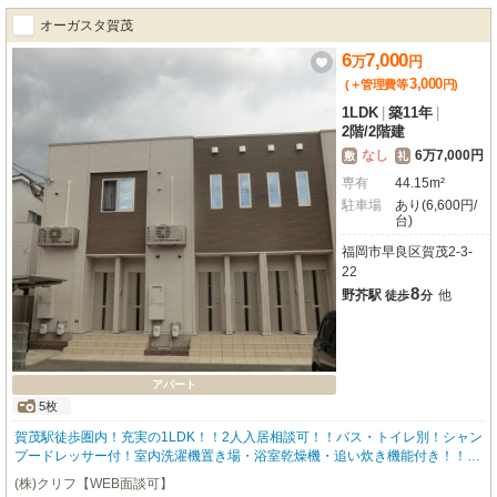
オーガスタ賀茂
6
7,000
万
円
3,000
(＋管理費等
円
)
1LDK
|
築11年
|
2階
/
2階建
なし
6万7,000円
敷
礼
専有
44.15m²
駐車場
あり(6,600円/
台)
福岡市早良区賀茂2-3-
22
8
野芥駅
他
徒歩
分
アパート
5枚
賀茂駅徒歩圏内！充実の1LDK！！2人入居相談可！！バス・トイレ別！シャン
プードレッサー付！室内洗濯機置き場・浴室乾燥機・追い炊き機能付き！！敷
地内に駐車場空きあります！！
(株)クリフ【WEB面談可】