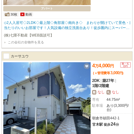
アパート
30枚
動画
◇2人入居可◇2LDK◇最上階◇角部屋◇南向き◇ まわりが開けていて景色・日
当たりのいいお部屋です！人気設備の独立洗面台あり！徒歩圏内にスーパーや
コンビニ、ドラックストアがそろっているので生活のしやすさ◎ 近隣には小中
(株)七隈不動産【WEB面談可】
学校もあり、ファミリー入居もおススメな物件です！
この会社の全物件を見る
カーサユウ
4
4,000
万
円
3,000
(＋管理費等
円
)
2DK
|
築27年
|
1階
/
2階建
なし
なし
敷
礼
専有
44.75m²
駐車場
あり(3,300円/
台)
朝倉市頓田442-1
24
甘木駅
徒歩
分