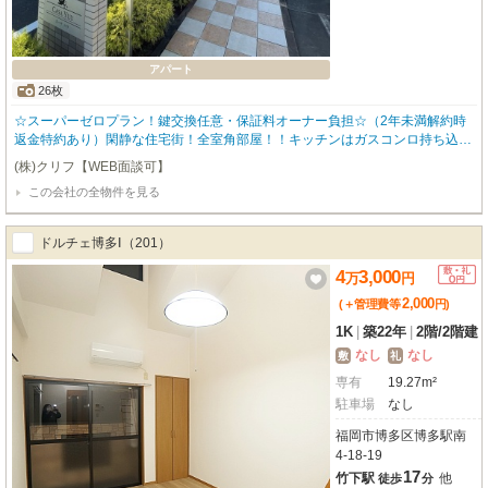
アパート
26枚
☆スーパーゼロプラン！鍵交換任意・保証料オーナー負担☆（2年未満解約時
返金特約あり）閑静な住宅街！全室角部屋！！キッチンはガスコンロ持ち込み
なので火力充分です！！脱衣所あり、室内洗濯機置き場・独立洗面台ありま
(株)クリフ【WEB面談可】
す。
この会社の全物件を見る
ドルチェ博多Ⅰ（201）
4
3,000
万
円
2,000
(＋管理費等
円
)
1K
|
築22年
|
2階
/
2階建
なし
なし
敷
礼
専有
19.27m²
駐車場
なし
福岡市博多区博多駅南
4-18-19
17
竹下駅
他
徒歩
分