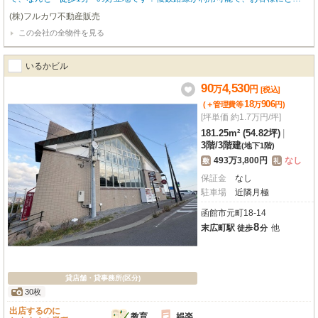
ても従業員様にとってもアクセスは大変良好。周辺にはショッピングセンター
(株)フルカワ不動産販売
「シエスタハコダテ」や飲食店、ドラッグストアなどが多数立ち並ぶ賑やかな
この会社の全物件を見る
エリアで、安定した集客が見込めます。広々とした専有面積290㎡（約87.7
坪）の2階部分。鉄筋コンクリート造で堅牢な建物にはエレベーターも完備し
ており、お客様もスムーズにご来店いただけます。重飲食を含む飲食全般に対
いるかビル
応可能！ビルトインエアコン、照明器具、ガス・給排水設備といった充実の設
備が揃っており、開店準備もスムーズに進められます。函館の中心地で新たな
90
4,530
万
円
[税込]
一歩を踏み出しませんか？ぜひ一度現地をご覧ください！
18
906
(＋管理費等
万
円
)
[坪単価 約1.7万円/坪]
181.25m² (54.82坪)
|
3階
/
3階建
(地下1階)
493万3,800円
なし
敷
礼
保証金
なし
駐車場
近隣月極
函館市元町18-14
8
末広町駅
他
徒歩
分
貸店舗・貸事務所(区分)
30枚
出店するのに
教育
娯楽