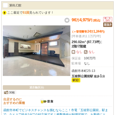
コンビニや郵便局、銀行が揃い、日々の業務もスムーズに進められますね。鉄
第8LC館
骨造2階建てのしっかりとした建物で、あなたのビジネスを大きく飛躍させる
拠点として、ぜひご検討ください。
ここ最近で
51回
見られています！
96
4,975
万
円
[税込]
24
1,244
(＋管理費等
万
円
)
[坪単価 約1.1万円/坪]
290.02m² (87.73坪)
|
2階
/
7階建
なし
なし
敷
礼
保証金
100
万
円
駐車場
なし
函館市本町25-13
1
五稜郭公園前駅
徒歩
分
駅近!
貸店舗(区分)
30枚
出店するのに
飲食
おすすめの業種
函館市本町でビジネスチャンスを掴むならここ！市電「五稜郭公園前」駅ま
で、なんと**徒歩1分**の好立地です！複数路線が利用可能で、お客様にとっ