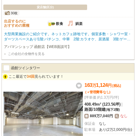
貸店舗(区分)
30枚
出店するのに
飲食
娯楽
おすすめの業種
大型商業施設のご紹介です。ネットカフェ跡地です。個室多数・シャワー室・
ダーツスペースあり!1階:パチンコ、中華 2階:カラオケ、居酒屋 3階:ゲー
ム 4階:ボーリング 大型駐車場完備で集客力の高いアミューズメントビルで
アパマンショップ 函館店【WEB面談可】
す。 お問合わせはアパマンショップ函館地域№1の物件取扱数の函館店0138-4
この会社の全物件を見る
6-9300まで☆
函館ツインタワー
ここ最近で
34回
見られています！
163
1,124
万
円
[税込]
(＋管理費等
なし
)
[坪単価 約1.3万円/坪]
408.49m² (123.56坪)
|
路面
/
10階建
(地下2階)
889万7,040円
なし
敷
礼
保証金
なし
駐車場
あり(2万2,000円/台)