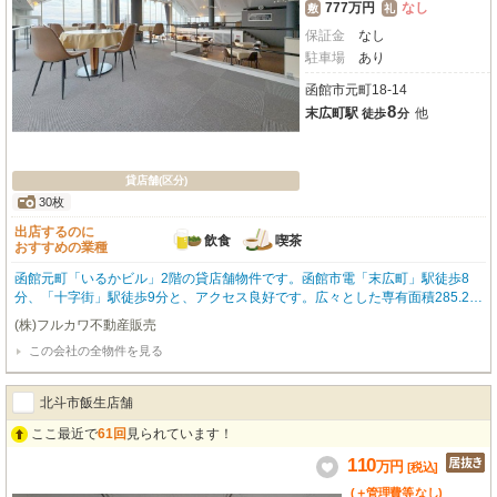
777万円
なし
敷
礼
保証金
なし
駐車場
あり
函館市元町18-14
8
末広町駅
他
徒歩
分
貸店舗(区分)
30枚
出店するのに
飲食
喫茶
おすすめの業種
函館元町「いるかビル」2階の貸店舗物件です。函館市電「末広町」駅徒歩8
分、「十字街」駅徒歩9分と、アクセス良好です。広々とした専有面積285.25
m²で、飲食全般（重飲食可）やカフェにおすすめ。前面ガラス張りで視認性が
(株)フルカワ不動産販売
高く、袖看板も設置可能。店舗運営をサポートします。エアコン、エレベータ
この会社の全物件を見る
ー、ガス・給排水設備、男女別トイレなど設備も充実。さらに、店舗運営に嬉
しい無料駐車場が10台分も利用可能！集客も期待できます。函館山ロープウェ
イや元町公園など観光スポットが点在するエリアで、多くの人通りが期待でき
北斗市飯生店舗
ます。新たなビジネスチャンスをこの場所で。ぜひご検討ください。
ここ最近で
61回
見られています！
110
万
円
[税込]
(＋管理費等
なし
)