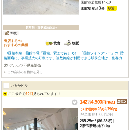
函館市若松町14-10
3
函館駅
駅近!
徒歩
分
貸店舗・貸事務所(区分)
30枚
出店するのに
飲食
物販
おすすめの業種
JR函館本線・函館市電「函館」駅まで徒歩3分！「函館ツインタワー」の1階
路面店に、事業拡大の好機です。複数路線が利用できる駅前立地は、集客力に
期待が持てます。広々408.49m²のスケルトン物件は、飲食全般（重飲食含
(株)フルカワ不動産販売
む）や小売・物販など、多様な業種に対応可能。前面ガラス張りで視認性も高
この会社の全物件を見る
く、お客様を惹きつけます。周辺にはコンビニ、銀行、飲食店、観光名所の朝
市も近く、ビジネスに便利な環境です。常駐管理で安心。エレベーター、OA
フロア、光ファイバーなど設備も充実。24時間利用可能で、ビジネスチャンス
いるかビル
を逃しません。この機会に、函館の玄関口で新たなビジネスを始めてみません
か？まずはお気軽にお問い合わせください。
ここ最近で
50回
見られています！
142
4,500
万
円
[税込]
28
4,790
(＋管理費等
万
円
)
[坪単価 約1.7万円/坪]
285.25m² (86.28坪)
|
2階
/
3階建
(地下1階)