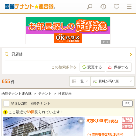
貸店舗
この検索条件を
変更する
保存する
655
件
函館テナント連合隊
テナント
検索結果
第８LC館 7階テナント
PR
ここ最近で
69回
見られています！
8
8,000
万
円
[税込]
2
8,187
(＋管理費等
万
円
)