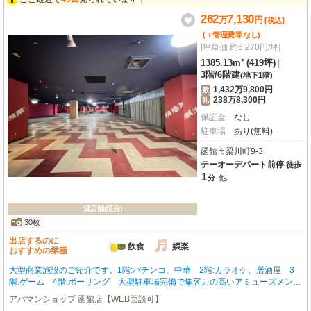
えたい方にも嬉しい、礼金・敷金ゼロ！この素晴らしい環境で、あなたの夢を
262
7,130
万
円
形にしませんか？お気軽にお問い合わせください。※水道が使えない物件です
[税込]
のでご注意くださいませ（7階の共用部分に給湯室が有ります
(＋管理費等
なし
)
[坪単価 約6,270円/坪]
1385.13m² (419坪)
|
3階
/
6階建
(地下1階)
1,432万9,800円
敷
238万8,300円
礼
保証金
なし
駐車場
あり(無料)
函館市梁川町9-3
テーオーデパート前停
徒歩
1
他
分
貸店舗(区分)
30枚
出店するのに
飲食
娯楽
おすすめの業種
大型商業施設のご紹介です。1階:パチンコ、中華 2階:カラオケ、居酒屋 3
階:ゲーム 4階:ボーリング 大型駐車場完備で集客力の高いアミューズメント
ビルです。 お問合わせはアパマンショップ函館地域№1の物件取扱数の函館店
アパマンショップ 函館店【WEB面談可】
0138-46-9300まで☆