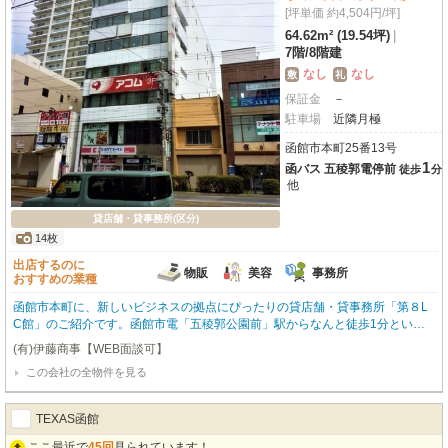
[坪単価 約4,504円/坪]
64.62m² (19.54坪)
|
7階
/
8階建
なし
なし
敷
礼
保証金
－
駐車場
近隣月極
函館市本町25番13号
1
函バス 五稜郭電停前
徒歩
分
他
貸店舗・貸事務所(区分)
14枚
出店するのに
物販
美容
事務所
おすすめの業種
函館市本町に、新しいビジネスの拠点にぴったりの貸店舗・貸事務所「第８L
C館」のご紹介です。函館市電「五稜郭公園前」駅からなんと徒歩1分とい
う、アクセス抜群の駅近立地が魅力！丸井デパート向かいという視認性の高さ
(有)伊藤商事【WEB面談可】
も嬉しいポイントですね。周辺にはココカラファイン、ミスタードーナツ、函
この会社の全物件を見る
館ロフト、スターバックス、シエスタハコダテなど、人気の商業施設が徒歩1
分圏内に充実しており、ビジネスにもプライベートにも便利な環境です。南向
きの7階、広々とした64.62㎡の空間は、小売・物販、美容・健康・介護、事務
TEXAS函館
所、教養教室など幅広い業種に対応可能。エアコンやエレベーター、共用部の
男女別トイレも完備しており、快適にお仕事していただけます。初期費用を抑
ここ最近で
45回
見られています！