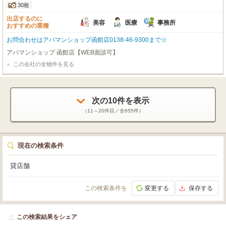
30枚
出店するのに
美容
医療
事務所
おすすめの業種
お問合わせはアパマンショップ函館店0138-46-9300まで☆
アパマンショップ 函館店【WEB面談可】
この会社の全物件を見る
次の
10
件を表示
（
11～20
件目／全
655
件）
現在の検索条件
貸店舗
この検索条件を
変更する
保存する
この検索結果をシェア