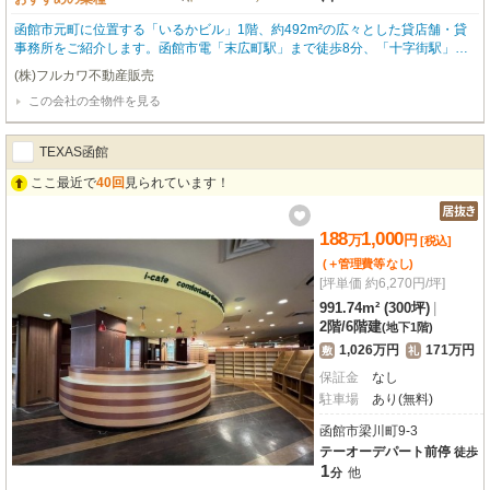
函館市元町に位置する「いるかビル」1階、約492m²の広々とした貸店舗・貸
事務所をご紹介します。函館市電「末広町駅」まで徒歩8分、「十字街駅」ま
で徒歩9分と、主要駅へのアクセスも便利です。美容・健康・介護、教育・ス
(株)フルカワ不動産販売
クール、事務所など、多岐にわたるビジネス展開に対応できるゆとりの空間。
この会社の全物件を見る
エアコン、エレベーター、男女別トイレ（共用部）、照明器具といった設備も
充実しており、快適なビジネス環境をサポートします。観光スポットが点在す
る元町エリアは集客力も期待でき、近隣には幼稚園や学校も多く、教育関連事
TEXAS函館
業にも適しています。近隣月極駐車場も10台分確保されており、車でのご利用
にも便利です。函館の歴史と文化が息づく元町で、新たなビジネスチャンスを
ここ最近で
40回
見られています！
掴んでみませんか？この機会にぜひご検討ください。詳細はお気軽にお問い合
わせください。
188
1,000
万
円
[税込]
(＋管理費等
なし
)
[坪単価 約6,270円/坪]
991.74m² (300坪)
|
2階
/
6階建
(地下1階)
1,026万円
171万円
敷
礼
保証金
なし
駐車場
あり(無料)
函館市梁川町9-3
テーオーデパート前停
徒歩
1
他
分