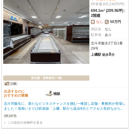
[坪単価 約5,240円/坪]
694.1m² (209.96坪)
|
2階建
なし
50万円
敷
礼
保証金
なし
駐車場
あり
北斗市飯生3丁目1番
29号
8
上磯駅
徒歩
分
貸店舗・貸事務所(一棟)
13枚
出店するのに
物販
おすすめの業種
北斗市飯生に、新たなビジネスチャンスを掴む一棟貸し店舗・事務所が登場し
ました！道南いさりび鉄道線「上磯」駅から徒歩8分とアクセス良好ながら、
広大な敷地には嬉しい無料駐車場を10台完備。お客様も従業員様も安心してお
(株)緑地
越しいただけます。小売・物販店にぴったりの前面ガラス張りで、明るく開放
この会社の全物件を見る
的な雰囲気が魅力的です。エアコンや男女別トイレ、照明器具、ガス・給排水
設備など、事業をスムーズに始められる設備も充実しています。徒歩圏内には