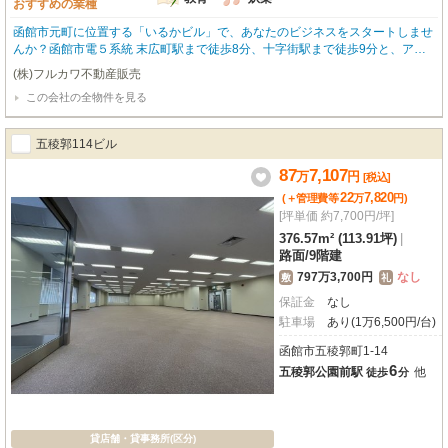
おすすめの業種
函館市元町に位置する「いるかビル」で、あなたのビジネスをスタートしませ
んか？函館市電５系統 末広町駅まで徒歩8分、十字街駅まで徒歩9分と、アク
セスしやすい立地です。歴史と文化が息づく元町エリアは、観光客も多く訪
(株)フルカワ不動産販売
れ、多様なビジネスチャンスが期待できます。この貸店舗・貸事務所は3階部
この会社の全物件を見る
分、専有面積54.82m²。鉄筋コンクリート・鉄骨造のしっかりとした建物で
す。室内にはビルトインエアコン、照明器具、給排水設備が整っており、快適
な環境を提供します。さらに、防音室も備わっており、教育・スクール事業や
五稜郭114ビル
アミューズメント関連の店舗にもおすすめです。共用駐車場もございますの
で、お車でのアクセスも便利です。函館元町で新たな一歩を踏み出すチャンス
87
7,107
万
円
[税込]
です。この機会にぜひご検討ください。詳細はお気軽にお問い合わせくださ
22
7,820
(＋管理費等
万
円
)
い！
[坪単価 約7,700円/坪]
376.57m² (113.91坪)
|
路面
/
9階建
797万3,700円
なし
敷
礼
保証金
なし
駐車場
あり(1万6,500円/台)
函館市五稜郭町1-14
6
五稜郭公園前駅
他
徒歩
分
貸店舗・貸事務所(区分)