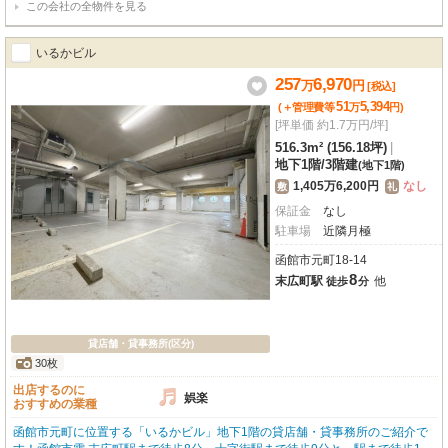
この会社の全物件を見る
いるかビル
257
6,970
万
円
[税込]
51
5,394
(＋管理費等
万
円
)
[坪単価 約1.7万円/坪]
516.3m² (156.18坪)
|
地下1階
/
3階建
(地下1階)
1,405万6,200円
なし
敷
礼
保証金
なし
駐車場
近隣月極
函館市元町18-14
8
末広町駅
他
徒歩
分
貸店舗・貸事務所(区分)
30枚
出店するのに
娯楽
おすすめの業種
函館市元町に位置する「いるかビル」地下1階の貸店舗・貸事務所のご紹介で