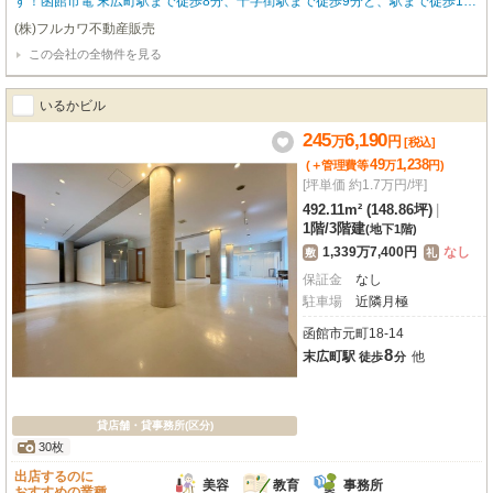
す！函館市電 末広町駅まで徒歩8分、十字街駅まで徒歩9分と、駅まで徒歩10
分圏内でアクセス良好です。広々とした専有面積516.3㎡を誇り、防音室も完
(株)フルカワ不動産販売
備しているため、アミューズメント施設や音楽関係のイベント業者様にもおす
この会社の全物件を見る
すめです。エアコン、男女別トイレ、照明器具、給排水設備が整っており、快
適なビジネス空間を実現します。さらに、近隣には月極駐車場が10台分確保さ
れており、お車でのアクセスも便利。歴史と文化が息づく元町で、新たなビジ
いるかビル
ネスを始めてみませんか？まずはお気軽にお問い合わせください！
245
6,190
万
円
[税込]
49
1,238
(＋管理費等
万
円
)
[坪単価 約1.7万円/坪]
492.11m² (148.86坪)
|
1階
/
3階建
(地下1階)
1,339万7,400円
なし
敷
礼
保証金
なし
駐車場
近隣月極
函館市元町18-14
8
末広町駅
他
徒歩
分
貸店舗・貸事務所(区分)
30枚
出店するのに
美容
教育
事務所
おすすめの業種