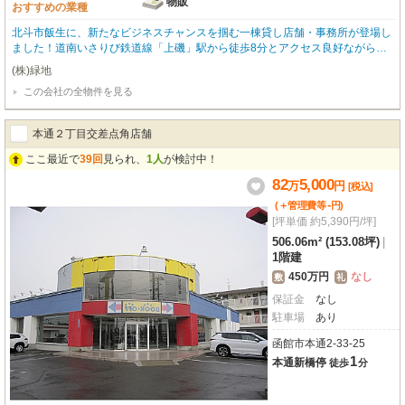
物販
おすすめの業種
北斗市飯生に、新たなビジネスチャンスを掴む一棟貸し店舗・事務所が登場し
ました！道南いさりび鉄道線「上磯」駅から徒歩8分とアクセス良好ながら、
広大な敷地には嬉しい無料駐車場を10台完備。お客様も従業員様も安心してお
(株)緑地
越しいただけます。小売・物販店にぴったりの前面ガラス張りで、明るく開放
この会社の全物件を見る
的な雰囲気が魅力的です。エアコンや男女別トイレ、照明器具、ガス・給排水
設備など、事業をスムーズに始められる設備も充実しています。徒歩圏内には
コンビニや郵便局、銀行が揃い、日々の業務もスムーズに進められますね。鉄
本通２丁目交差点角店舗
骨造2階建てのしっかりとした建物で、あなたのビジネスを大きく飛躍させる
拠点として、ぜひご検討ください。
ここ最近で
39回
見られ、
1人
が検討中！
82
5,000
万
円
[税込]
-
(＋管理費等
円
)
[坪単価 約5,390円/坪]
506.06m² (153.08坪)
|
1階建
450万円
なし
敷
礼
保証金
なし
駐車場
あり
函館市本通2-33-25
1
本通新橋停
徒歩
分