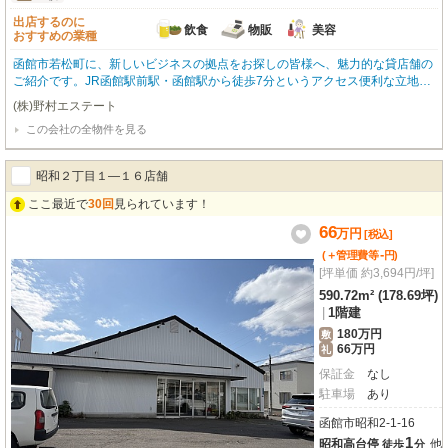
出店するのに
飲食
物販
美容
おすすめの業種
函館市若松町に、新しいビジネスの拠点をお探しの皆様へ、魅力的な貸店舗の
ご紹介です。JR函館駅前駅・函館駅から徒歩7分というアクセス便利な立地
で、複数路線が利用できるのは嬉しいポイント。幹線道路沿いに位置し、前面
(株)野村エステート
ガラス張りのデザインは視認性も高く、お客様の目を引くこと間違いなしで
この会社の全物件を見る
す。広々とした専有面積344.37㎡を誇り、飲食全般（重飲食も可能）、小売・
物販、美容・健康・介護など、幅広い業種でご検討いただけます。エアコンや
男女別トイレ、ガス・給排水設備も整っており、快適な店舗運営をサポート。
昭和２丁目１―１６店舗
共用駐車場もございますので、お車での来店にも対応できます。周辺にはコン
ビニやスーパーが徒歩3分圏内にあり、働く方々にとっても便利な環境です。
ここ最近で
30回
見られています！
この機会に、函館の地で新たなビジネスチャンスを掴んでみませんか？ぜひ一
66
万
円
度、現地をご覧になってください。
[税込]
-
(＋管理費等
円
)
[坪単価 約3,694円/坪]
590.72m² (178.69坪)
|
1階建
180万円
敷
66万円
礼
保証金
なし
駐車場
あり
函館市昭和2-1-16
1
昭和高台停
他
徒歩
分