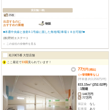
貸店舗(一棟)
25枚
出店するのに
物販
おすすめの業種
■本通中央線と放射4-1号線に面した角地!!駐車場１８台可能!!■
(株)野村エステート
この会社の全物件を見る
松川町5番 大型店舗
ここ最近で
33回
見られています！
77
万
円
[税込]
(＋管理費等
なし
)
[坪単価 約3,056円/坪]
833.15m² (252.02坪)
|
1階建
140万円
敷
77万円
礼
保証金
なし
駐車場
あり