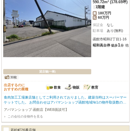
590.72m² (178.69坪)
|
1階建
180万円
敷
60万円
礼
保証金
なし
駐車場
あり(無料)
函館市昭和2丁目1-16
1
昭和高台停
他
徒歩
分
貸店舗(一棟)
30枚
出店するのに
飲食
物販
教育
おすすめの業種
食肉加工工場兼店舗としてご利用されておりました。建築当時はスーパーマー
ケットでした。 お問合わせはアパマンショップ函館地域№1の物件取扱数の函
館店0138-46-9300まで
アパマンショップ 函館店【WEB面談可】
この会社の全物件を見る
若松町26番店舗