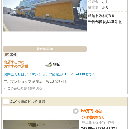
保証金
なし
駐車場
あり
函館市乃木町8-8
20
千代台駅
他
徒歩
分
貸店舗(区分)
30枚
出店するのに
物販
おすすめの業種
お問合わせはアパマンショップ函館店0138-46-9300まで☆
アパマンショップ 函館店【WEB面談可】
この会社の全物件を見る
みどり興産ビル弐番館
55
万
円
[税込]
(＋管理費等
なし
)
[坪単価 約2,449円/坪]
742.55m² (224.62坪)
|