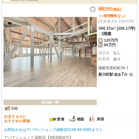
66
万
円
[税込]
(＋管理費等
なし
)
[坪単価 約6,336円/坪]
344.37m² (104.17坪)
|
1階建
120万円
敷
66万円
礼
保証金
なし
駐車場
あり
函館市若松町26-7
7
新川町駅
他
徒歩
分
貸店舗(一棟)
30枚
出店するのに
飲食
物販
美容
おすすめの業種
お問合わせはアパマンショップ函館店0138-46-9300まで☆
アパマンショップ 函館店【WEB面談可】