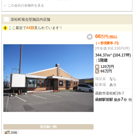
この会社の全物件を見る
若松町複合型施設内店舗
ここ最近で
44回
見られています！
66
万
円
[税込]
-
(＋管理費等
円
)
[坪単価 約6,336円/坪]
344.37m² (104.17坪)
|
1階建
120万円
敷
66万円
礼
保証金
なし
駐車場
あり
函館市若松町26-7
7
函館駅前駅
他
徒歩
分
貸店舗(一棟)
26枚