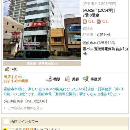
[坪単価 約4,504円/坪]
64.62m² (19.54坪)
|
7階
/
8階建
なし
なし
敷
礼
保証金
－
駐車場
近隣月極
函館市本町25番13号
1
函バス 五稜郭電停前
徒歩
分
他
貸店舗・貸事務所(区分)
14枚
出店するのに
物販
美容
事務所
おすすめの業種
函館市本町に、新しいビジネスの拠点にぴったりの貸店舗・貸事務所「第８L
C館」のご紹介です。函館市電「五稜郭公園前」駅からなんと徒歩1分とい
う、アクセス抜群の駅近立地が魅力！丸井デパート向かいという視認性の高さ
(有)伊藤商事【WEB面談可】
も嬉しいポイントですね。周辺にはココカラファイン、ミスタードーナツ、函
この会社の全物件を見る
館ロフト、スターバックス、シエスタハコダテなど、人気の商業施設が徒歩1
分圏内に充実しており、ビジネスにもプライベートにも便利な環境です。南向
きの7階、広々とした64.62㎡の空間は、小売・物販、美容・健康・介護、事務
函館ツインタワー
所、教養教室など幅広い業種に対応可能。エアコンやエレベーター、共用部の
男女別トイレも完備しており、快適にお仕事していただけます。初期費用を抑
ここ最近で
33回
見られています！