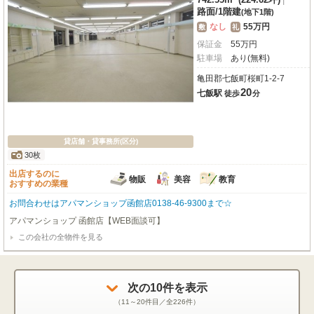
路面
/
1階建
(地下1階)
なし
55万円
敷
礼
保証金
55
万
円
駐車場
あり(無料)
亀田郡七飯町桜町1-2-7
20
七飯駅
徒歩
分
貸店舗・貸事務所(区分)
30枚
出店するのに
物販
美容
教育
おすすめの業種
お問合わせはアパマンショップ函館店0138-46-9300まで☆
アパマンショップ 函館店【WEB面談可】
この会社の全物件を見る
次の
10
件を表示
（
11～20
件目／全
226
件）