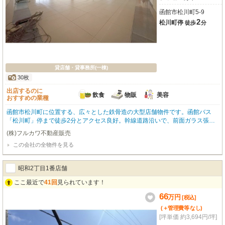
函館市松川町5-9
2
松川町停
徒歩
分
貸店舗・貸事務所(一棟)
30枚
出店するのに
飲食
物販
美容
おすすめの業種
函館市松川町に位置する、広々とした鉄骨造の大型店舗物件です。函館バス
「松川町」停まで徒歩2分とアクセス良好。幹線道路沿いで、前面ガラス張り
のデザインと袖看板が視認性を高め、集客力に貢献します。専有面積は833.15
(株)フルカワ不動産販売
㎡（約252坪）と広大。スケルトン渡しのため、お客様のビジネスに合わせた
この会社の全物件を見る
自由な空間設計が可能です。ビルトインエアコン、照明器具、給排水設備も完
備されており、スムーズな開業をサポートします。特筆すべきは、23台分の無
料駐車場！お客様の来店を後押しします。周辺にはコンビニ、ドラッグスト
昭和2丁目1番店舗
ア、スーパー、病院などが揃い、利便性の高い立地です。飲食全般（重飲食含
む）、小売・物販、美容・健康・介護など、幅広い業種に推奨。新たなビジネ
ここ最近で
41回
見られています！
スチャンスを掴むこの機会に、ぜひ一度ご検討ください。詳細はお気軽にお問
66
万
円
い合わせください。
[税込]
(＋管理費等
なし
)
[坪単価 約3,694円/坪]