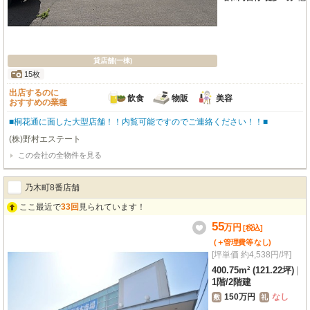
貸店舗(一棟)
15枚
出店するのに
飲食
物販
美容
おすすめの業種
■桐花通に面した大型店舗！！内覧可能ですのでご連絡ください！！■
(株)野村エステート
この会社の全物件を見る
乃木町8番店舗
ここ最近で
33回
見られています！
55
万
円
[税込]
(＋管理費等
なし
)
[坪単価 約4,538円/坪]
400.75m² (121.22坪)
|
1階
/
2階建
150万円
なし
敷
礼