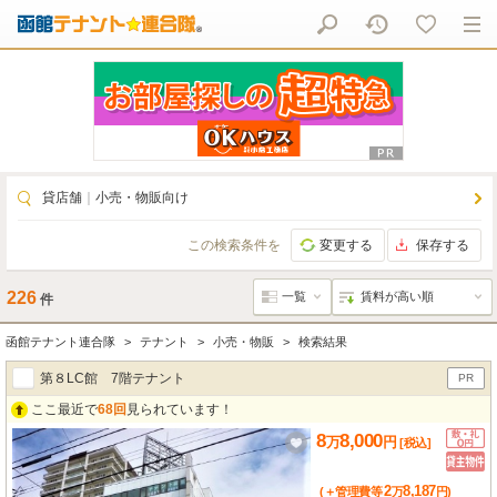
貸店舗
｜
小売・物販向け
この検索条件を
変更する
保存する
226
件
函館テナント連合隊
テナント
小売・物販
検索結果
第８LC館 7階テナント
PR
ここ最近で
68回
見られています！
8
8,000
万
円
[税込]
2
8,187
(＋管理費等
万
円
)