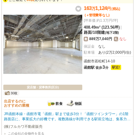
えたい方にも嬉しい、礼金・敷金ゼロ！この素晴らしい環境で、あなたの夢を
163
1,124
万
円
形にしませんか？お気軽にお問い合わせください。※水道が使えない物件です
[税込]
のでご注意くださいませ（7階の共用部分に給湯室が有ります
(＋管理費等
なし
)
[坪単価 約1.3万円/坪]
408.49m² (123.56坪)
|
路面
/
10階建
(地下2階)
889万7,040円
なし
敷
礼
保証金
なし
駐車場
あり(2万2,000円/台)
函館市若松町14-10
3
函館駅
駅近!
徒歩
分
貸店舗・貸事務所(区分)
30枚
出店するのに
飲食
物販
おすすめの業種
JR函館本線・函館市電「函館」駅まで徒歩3分！「函館ツインタワー」の1階
路面店に、事業拡大の好機です。複数路線が利用できる駅前立地は、集客力に
期待が持てます。広々408.49m²のスケルトン物件は、飲食全般（重飲食含
(株)フルカワ不動産販売
む）や小売・物販など、多様な業種に対応可能。前面ガラス張りで視認性も高
この会社の全物件を見る
く、お客様を惹きつけます。周辺にはコンビニ、銀行、飲食店、観光名所の朝