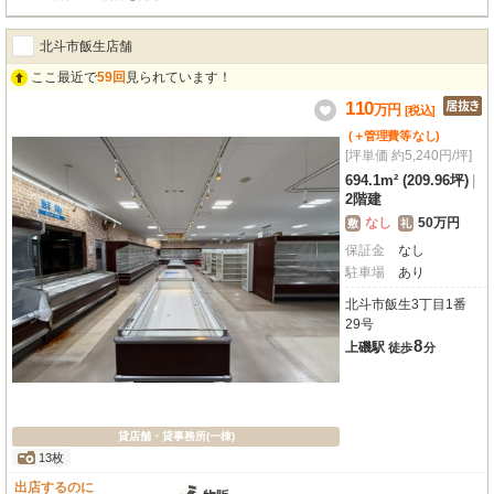
市も近く、ビジネスに便利な環境です。常駐管理で安心。エレベーター、OA
フロア、光ファイバーなど設備も充実。24時間利用可能で、ビジネスチャンス
北斗市飯生店舗
を逃しません。この機会に、函館の玄関口で新たなビジネスを始めてみません
か？まずはお気軽にお問い合わせください。
ここ最近で
59回
見られています！
110
万
円
[税込]
(＋管理費等
なし
)
[坪単価 約5,240円/坪]
694.1m² (209.96坪)
|
2階建
なし
50万円
敷
礼
保証金
なし
駐車場
あり
北斗市飯生3丁目1番
29号
8
上磯駅
徒歩
分
貸店舗・貸事務所(一棟)
13枚
出店するのに