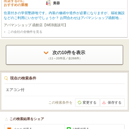
出店するのに
美容
おすすめの業種
住居付きの学習塾跡地です。内装の修繕や造作が必要になりますが、福祉施設
などのご利用にいかがでしょうか？ お問合わせはアパマンショップ函館地域
№1の物件取扱数の函館店0138-46-9300まで☆
アパマンショップ 函館店【WEB面談可】
この会社の全物件を見る
次の
10
件を表示
（
11～20
件目／全
268
件）
現在の検索条件
エアコン付
この検索条件を
変更する
保存する
この検索結果をシェア