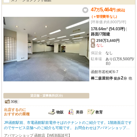
ステーションプラザ函館
47
5,464
万
円
[税込]
(＋管理費等
なし
)
[坪単価 約8,800円/坪]
178.64m² (54.03坪)
|
路面
/
7階建
259万3,440円
敷
なし
礼
保証金
なし
駐車場
あり(1万6,500円/
台)
函館市若松町6-7
2
棒二森屋前停
他
徒歩
分
貸店舗・貸事務所(区分)
30枚
出店するのに
物販
美容
教育
おすすめの業種
JR函館駅前、市電函館駅前電停そばのテナントのご紹介です。1階路面店です
のでサービス店舗へのご紹介も可能です。 お問合わせはアパマンショップ函
館地域№1の物件取扱数の函館店0138-46-9300まで☆
アパマンショップ 函館店【WEB面談可】