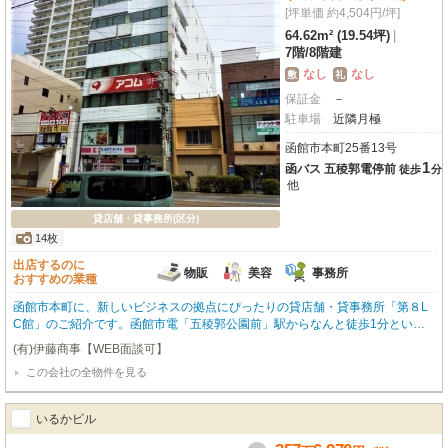
[坪単価 約4,504円/坪]
64.62m² (19.54坪)
|
7階
/
8階建
なし
なし
敷
礼
保証金
－
駐車場
近隣月極
函館市本町25番13号
1
函バス 五稜郭電停前
徒歩
分
他
貸店舗・貸事務所(区分)
14枚
出店するのに
物販
美容
事務所
おすすめの業種
函館市本町に、新しいビジネスの拠点にぴったりの貸店舗・貸事務所「第８L
C館」のご紹介です。函館市電「五稜郭公園前」駅からなんと徒歩1分とい
う、アクセス抜群の駅近立地が魅力！丸井デパート向かいという視認性の高さ
(有)伊藤商事【WEB面談可】
も嬉しいポイントですね。周辺にはココカラファイン、ミスタードーナツ、函
この会社の全物件を見る
館ロフト、スターバックス、シエスタハコダテなど、人気の商業施設が徒歩1
分圏内に充実しており、ビジネスにもプライベートにも便利な環境です。南向
きの7階、広々とした64.62㎡の空間は、小売・物販、美容・健康・介護、事務
いるかビル
所、教養教室など幅広い業種に対応可能。エアコンやエレベーター、共用部の
男女別トイレも完備しており、快適にお仕事していただけます。初期費用を抑