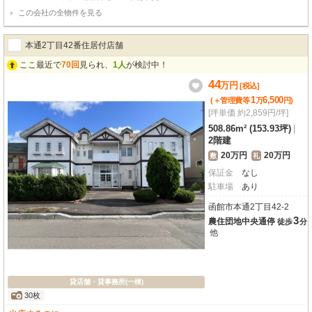
この会社の全物件を見る
本通2丁目42番住居付店舗
ここ最近で
70回
見られ、
1人
が検討中！
44
万
円
[税込]
1
6,500
(＋管理費等
万
円
)
[坪単価 約2,859円/坪]
508.86m² (153.93坪)
|
2階建
20万円
20万円
敷
礼
保証金
なし
駐車場
あり
函館市本通2丁目42-2
3
農住団地中央通停
徒歩
分
他
貸店舗・貸事務所(一棟)
30枚