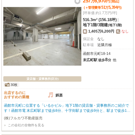
257
6,970
万
円
[税込]
えたい方にも嬉しい、礼金・敷金ゼロ！この素晴らしい環境で、あなたの夢を
51
5,394
(＋管理費等
万
円
)
形にしませんか？お気軽にお問い合わせください。※水道が使えない物件です
[坪単価 約1.7万円/坪]
のでご注意くださいませ（7階の共用部分に給湯室が有ります
516.3m² (156.18坪)
|
地下1階
/
3階建
(地下1階)
1,405万6,200円
なし
敷
礼
保証金
なし
駐車場
近隣月極
函館市元町18-14
8
末広町駅
他
徒歩
分
貸店舗・貸事務所(区分)
30枚
出店するのに
娯楽
おすすめの業種
函館市元町に位置する「いるかビル」地下1階の貸店舗・貸事務所のご紹介で
す！函館市電 末広町駅まで徒歩8分、十字街駅まで徒歩9分と、駅まで徒歩10
分圏内でアクセス良好です。広々とした専有面積516.3㎡を誇り、防音室も完
(株)フルカワ不動産販売
備しているため、アミューズメント施設や音楽関係のイベント業者様にもおす
この会社の全物件を見る
すめです。エアコン、男女別トイレ、照明器具、給排水設備が整っており、快
適なビジネス空間を実現します。さらに、近隣には月極駐車場が10台分確保さ