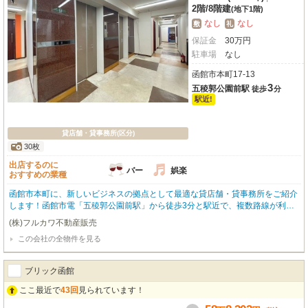
2階
/
8階建
(地下1階)
なし
なし
敷
礼
保証金
30
万
円
駐車場
なし
函館市本町17-13
3
五稜郭公園前駅
徒歩
分
駅近!
貸店舗・貸事務所(区分)
30枚
出店するのに
バー
娯楽
おすすめの業種
函館市本町に、新しいビジネスの拠点として最適な貸店舗・貸事務所をご紹介
します！函館市電「五稜郭公園前駅」から徒歩3分と駅近で、複数路線が利用
できるアクセス抜群の好立地。商店街に面しているので、集客力も期待できま
(株)フルカワ不動産販売
すね。元カラオケBOXの居抜き物件で、約236.4㎡の広々としたワンフロアを
この会社の全物件を見る
贅沢にご利用いただけます。スケルトンに近い状態ですので、お客様の理想に
合わせて自由にレイアウトや内装変更が可能です。バー・クラブ・スナック、
アミューズメント施設など、多様な業種におすすめです。エアコンや個別空
ブリック函館
調、24時間利用可能な設備が整っており、快適なビジネス環境を整えていま
す。周辺にはコンビニ、銀行、ショッピングセンター「シエスタハコダテ」な
ここ最近で
43回
見られています！
ど利便施設が充実しており、従業員の方々にも喜ばれる環境です。この魅力的