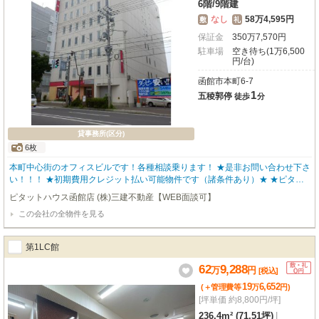
6階
/
9階建
なし
58万4,595円
敷
礼
保証金
350
万
7,570
円
駐車場
空き待ち(1万6,500
円/台)
函館市本町6-7
1
五稜郭停
徒歩
分
貸事務所(区分)
6枚
本町中心街のオフィスビルです！各種相談乗ります！ ★是非お問い合わせ下さ
い！！！ ★初期費用クレジット払い可能物件です（諸条件あり）★ ★ピタッ
トハウス函館店 ㈱三建不動産：0138-54-9377★
ピタットハウス函館店 (株)三建不動産【WEB面談可】
この会社の全物件を見る
第1LC館
62
9,288
万
円
[税込]
19
6,652
(＋管理費等
万
円
)
[坪単価 約8,800円/坪]
236.4m² (71.51坪)
|