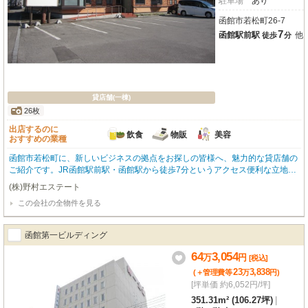
駐車場
あり
函館市若松町26-7
7
函館駅前駅
他
徒歩
分
貸店舗(一棟)
26枚
出店するのに
飲食
物販
美容
おすすめの業種
函館市若松町に、新しいビジネスの拠点をお探しの皆様へ、魅力的な貸店舗の
ご紹介です。JR函館駅前駅・函館駅から徒歩7分というアクセス便利な立地
で、複数路線が利用できるのは嬉しいポイント。幹線道路沿いに位置し、前面
(株)野村エステート
ガラス張りのデザインは視認性も高く、お客様の目を引くこと間違いなしで
この会社の全物件を見る
す。広々とした専有面積344.37㎡を誇り、飲食全般（重飲食も可能）、小売・
物販、美容・健康・介護など、幅広い業種でご検討いただけます。エアコンや
男女別トイレ、ガス・給排水設備も整っており、快適な店舗運営をサポート。
函館第一ビルディング
共用駐車場もございますので、お車での来店にも対応できます。周辺にはコン
ビニやスーパーが徒歩3分圏内にあり、働く方々にとっても便利な環境です。
64
3,054
万
円
[税込]
この機会に、函館の地で新たなビジネスチャンスを掴んでみませんか？ぜひ一
23
3,838
(＋管理費等
万
円
)
度、現地をご覧になってください。
[坪単価 約6,052円/坪]
351.31m² (106.27坪)
|