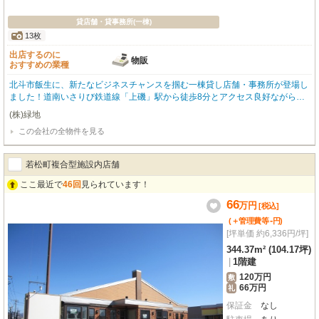
貸店舗・貸事務所(一棟)
13枚
出店するのに
物販
おすすめの業種
北斗市飯生に、新たなビジネスチャンスを掴む一棟貸し店舗・事務所が登場し
ました！道南いさりび鉄道線「上磯」駅から徒歩8分とアクセス良好ながら、
広大な敷地には嬉しい無料駐車場を10台完備。お客様も従業員様も安心してお
(株)緑地
越しいただけます。小売・物販店にぴったりの前面ガラス張りで、明るく開放
この会社の全物件を見る
的な雰囲気が魅力的です。エアコンや男女別トイレ、照明器具、ガス・給排水
設備など、事業をスムーズに始められる設備も充実しています。徒歩圏内には
コンビニや郵便局、銀行が揃い、日々の業務もスムーズに進められますね。鉄
若松町複合型施設内店舗
骨造2階建てのしっかりとした建物で、あなたのビジネスを大きく飛躍させる
拠点として、ぜひご検討ください。
ここ最近で
46回
見られています！
66
万
円
[税込]
-
(＋管理費等
円
)
[坪単価 約6,336円/坪]
344.37m² (104.17坪)
|
1階建
120万円
敷
66万円
礼
保証金
なし