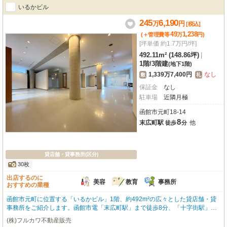
れており、お車でのアクセスも便利。歴史と文化が息づく元町で、新たなビジ
いるかビル
ネスを始めてみませんか？まずはお気軽にお問い合わせください！
245
6,190
万
円
[税込]
49
1,238
(＋管理費等
万
円
)
[坪単価 約1.7万円/坪]
492.11m² (148.86坪)
|
1階
/
3階建
(地下1階)
1,339万7,400円
なし
敷
礼
保証金
なし
駐車場
近隣月極
函館市元町18-14
8
末広町駅
他
徒歩
分
貸店舗・貸事務所(区分)
30枚
出店するのに
美容
教育
事務所
おすすめの業種
函館市元町に位置する「いるかビル」1階、約492m²の広々とした貸店舗・貸
事務所をご紹介します。函館市電「末広町駅」まで徒歩8分、「十字街駅」ま
で徒歩9分と、主要駅へのアクセスも便利です。美容・健康・介護、教育・ス
(株)フルカワ不動産販売
クール、事務所など、多岐にわたるビジネス展開に対応できるゆとりの空間。