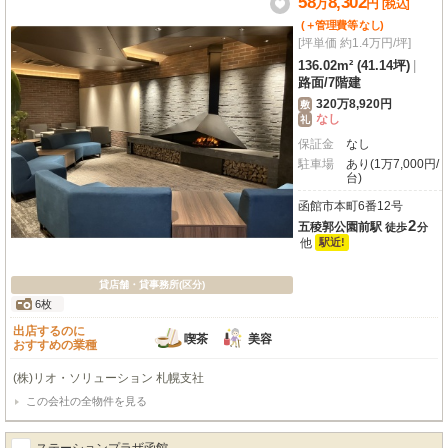
58
8,302
万
円
な場所で、お客様の新しいビジネスをスタートさせてみませんか？
[税込]
(＋管理費等
なし
)
[坪単価 約1.4万円/坪]
136.02m² (41.14坪)
|
路面
/
7階建
320万8,920円
敷
なし
礼
保証金
なし
駐車場
あり(1万7,000円/
台)
函館市本町6番12号
2
五稜郭公園前駅
徒歩
分
他
駅近!
貸店舗・貸事務所(区分)
6枚
出店するのに
喫茶
美容
おすすめの業種
(株)リオ・ソリューション 札幌支社
この会社の全物件を見る