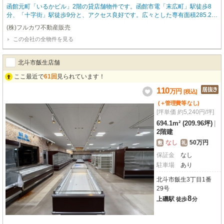
函館元町「いるかビル」2階の貸店舗物件です。函館市電「末広町」駅徒歩8
分、「十字街」駅徒歩9分と、アクセス良好です。広々とした専有面積285.25
m²で、飲食全般（重飲食可）やカフェにおすすめ。前面ガラス張りで視認性が
(株)フルカワ不動産販売
高く、袖看板も設置可能。店舗運営をサポートします。エアコン、エレベータ
この会社の全物件を見る
ー、ガス・給排水設備、男女別トイレなど設備も充実。さらに、店舗運営に嬉
しい無料駐車場が10台分も利用可能！集客も期待できます。函館山ロープウェ
イや元町公園など観光スポットが点在するエリアで、多くの人通りが期待でき
北斗市飯生店舗
ます。新たなビジネスチャンスをこの場所で。ぜひご検討ください。
ここ最近で
61回
見られています！
110
万
円
[税込]
(＋管理費等
なし
)
[坪単価 約5,240円/坪]
694.1m² (209.96坪)
|
2階建
なし
50万円
敷
礼
保証金
なし
駐車場
あり
北斗市飯生3丁目1番
29号
8
上磯駅
徒歩
分