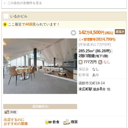
この会社の全物件を見る
エアコン、エレベーター、男女別トイレ（共用部）、照明器具といった設備も
充実しており、快適なビジネス環境をサポートします。観光スポットが点在す
る元町エリアは集客力も期待でき、近隣には幼稚園や学校も多く、教育関連事
いるかビル
業にも適しています。近隣月極駐車場も10台分確保されており、車でのご利用
にも便利です。函館の歴史と文化が息づく元町で、新たなビジネスチャンスを
ここ最近で
48回
見られています！
掴んでみませんか？この機会にぜひご検討ください。詳細はお気軽にお問い合
142
4,500
万
円
わせください。
[税込]
28
4,790
(＋管理費等
万
円
)
[坪単価 約1.7万円/坪]
285.25m² (86.28坪)
|
2階
/
3階建
(地下1階)
777万円
なし
敷
礼
保証金
なし
駐車場
あり
函館市元町18-14
8
末広町駅
他
徒歩
分
貸店舗(区分)
30枚
出店するのに
飲食
喫茶
おすすめの業種