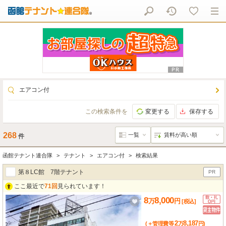
エアコン付
この検索条件を
変更する
保存する
268
件
函館テナント連合隊
テナント
エアコン付
検索結果
第８LC館 7階テナント
PR
ここ最近で
71回
見られています！
8
8,000
万
円
[税込]
2
8,187
(＋管理費等
万
円
)