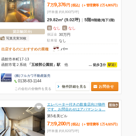
7
9,376
万
円
[税込]
(＋管理費等
2
万
4,805
円
)
[坪単価 約8,800円/坪]
29.82m² (9.02坪)
|
5階
/
8階建
(地下1階)
なし
なし
敷
礼
貸店舗(区分)
保証金
30
万
円
写真充実30枚
駐車場
なし
出店するのにおすすめの業種
バー
函館市本町17-13
3
函館市電２系統
「五稜郭公園前」駅
他
駅近!
…
徒歩
分
(株)フルカワ不動産販売
0138-83-1144
お問合せ
物件詳細を見る
この会社の全物件を見る
エレベーター付きの飲食店向け物件
です。お問合わせはアパマンショ…
第5名美ビル
7
9,200
万
円
[税込]
(＋管理費等
1
万
4,025
円
)
[坪単価 約8,820円/坪]