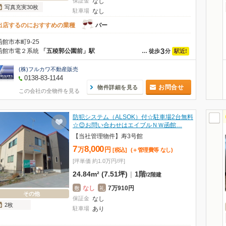
保証金
なし
写真充実30枚
駐車場
なし
出店するのにおすすめの業種
バー
函館市本町9-25
3
函館市電２系統
「五稜郭公園前」駅
駅近!
…
徒歩
分
(株)フルカワ不動産販売
0138-83-1144
お問合せ
物件詳細を見る
この会社の全物件を見る
防犯システム（ALSOK）付☆駐車場2台無料
☆😊お問い合わせはエイブルＮＷ函館…
【当社管理物件】寿3号館
7
8,000
万
円
[税込]
(＋管理費等
なし
)
[坪単価 約1.0万円/坪]
24.84m² (7.51坪)
|
1階
/
2階建
なし
7万910円
敷
礼
その他
保証金
なし
2枚
駐車場
あり