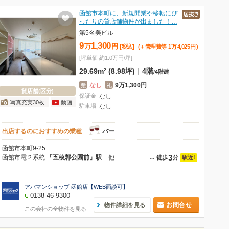
函館市本町に、新規開業や移転にぴ
ったりの貸店舗物件が出ました！…
第5名美ビル
9
1,300
万
円
[税込]
(＋管理費等
1
万
4,025
円
)
[坪単価 約1.0万円/坪]
29.69m² (8.98坪)
|
4階
/
4階建
なし
9万1,300円
敷
礼
貸店舗(区分)
保証金
なし
写真充実30枚
動画
駐車場
なし
出店するのにおすすめの業種
バー
函館市本町9-25
3
函館市電２系統
「五稜郭公園前」駅
他
駅近!
…
徒歩
分
アパマンショップ 函館店【WEB面談可】
0138-46-9300
お問合せ
物件詳細を見る
この会社の全物件を見る