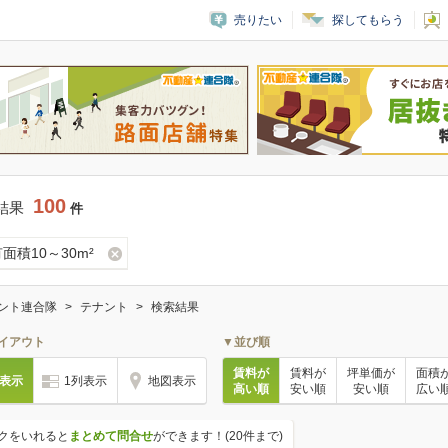
売りたい
探してもらう
100
結果
件
面積10～30m²
ント連合隊
テナント
検索結果
イアウト
▼並び順
賃料が
賃料が
坪単価が
面積
列表示
1列表示
地図表示
高い順
安い順
安い順
広い
クをいれると
まとめて問合せ
ができます！(20件まで)