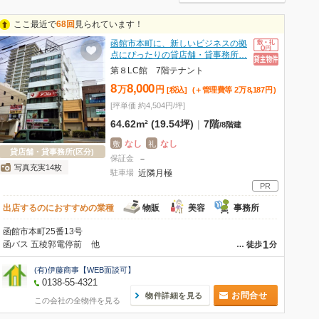
ここ最近で
68回
見られています！
函館市本町に、新しいビジネスの拠
点にぴったりの貸店舗・貸事務所…
第８LC館 7階テナント
8
8,000
万
円
[税込]
(＋管理費等
2
万
8,187
円
)
[坪単価 約4,504円/坪]
64.62m² (19.54坪)
|
7階
/
8階建
なし
なし
敷
礼
貸店舗・貸事務所(区分)
保証金
－
写真充実14枚
駐車場
近隣月極
PR
出店するのにおすすめの業種
物販
美容
事務所
函館市本町25番13号
1
函バス 五稜郭電停前
他
…
徒歩
分
(有)伊藤商事【WEB面談可】
0138-55-4321
お問合せ
物件詳細を見る
この会社の全物件を見る