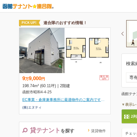
検索
専有
函館テナ
▼表示レ
2
貸テナント
を探す
賃貸物件
チェッ