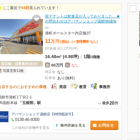
ここ最近で
44回
見られています！
前テナントは飲食店が入っておりました。★
お問合わせはアパマンショップ函館地域№
…
港町ポールスター内店舗1F
11
万
円
[税込]
(＋管理費等
なし
)
[坪単価 約2.2万円/坪]
16.48m² (4.98坪)
|
1階
/
2階建
貸店舗・貸事務所(区分)
60万円
なし
敷
礼
写真充実12枚
保証金
なし
駐車場
あり(無料)
出店するのにおすすめの業種
美容
教育
事務所
函館市港町1丁目2-1
20
JR函館本線
「五稜郭」駅
…
徒歩
分
アパマンショップ 函館店【WEB面談可】
0138-46-9300
お問合せ
物件詳細を見る
この会社の全物件を見る