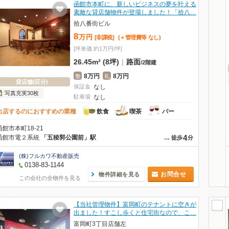
函館市本町に、新しいビジネスの夢を叶える
素敵な貸店舗物件が登場しました！「拾八…
拾八番街ビル
8
万
円
[非課税]
(＋管理費等
なし
)
[坪単価 約1万円/坪]
26.45m² (8坪)
|
路面
/
2階建
8万円
8万円
敷
礼
貸店舗(区分)
保証金
なし
写真充実30枚
駐車場
なし
出店するのにおすすめの業種
飲食
喫茶
バー
函館市本町18-21
4
函館市電２系統
「五稜郭公園前」駅
…
徒歩
分
(株)フルカワ不動産販売
0138-83-1144
お問合せ
物件詳細を見る
この会社の全物件を見る
【当社管理物件】富岡町のテナントに空きが
出ました！すこし歩くと住宅街なので、こ…
富岡町3丁目店舗左