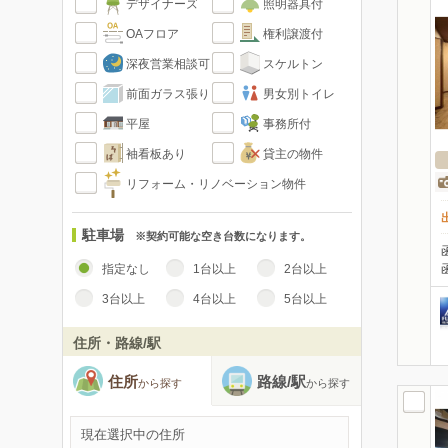
デザイナーズ
照明器具付
OAフロア
権利譲渡付
深夜営業相談可
スケルトン
前面ガラス張り
男女別トイレ
平屋
事務所付
袖看板あり
貸主の物件
リフォーム・リノベーション物件
駐車場
※契約可能な空き台数になります。
指定なし
1台以上
2台以上
3台以上
4台以上
5台以上
住所・路線/駅
住所
路線/駅
から探す
から探す
現在選択中の住所