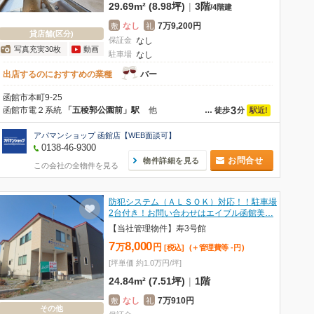
29.69m² (8.98坪)
|
3階
/
4階建
なし
7万9,200円
敷
礼
貸店舗(区分)
保証金
なし
写真充実30枚
動画
駐車場
なし
出店するのにおすすめの業種
バー
函館市本町9-25
3
函館市電２系統
「五稜郭公園前」駅
他
駅近!
…
徒歩
分
アパマンショップ 函館店【WEB面談可】
0138-46-9300
お問合せ
物件詳細を見る
この会社の全物件を見る
防犯システム（ＡＬＳＯＫ）対応！！駐車場
2台付き！お問い合わせはエイブル函館美…
【当社管理物件】寿3号館
7
8,000
万
円
[税込]
(＋管理費等
-
円
)
[坪単価 約1.0万円/坪]
24.84m² (7.51坪)
|
1階
なし
7万910円
敷
礼
その他