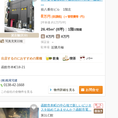
…
拾八番街ビル 1階左
8
万
円
[非課税]
(＋管理費等
-
円
)
[坪単価 約1万円/坪]
26.45m² (8坪)
|
1階
/
2階建
貸店舗(区分)
8万円
8万円
敷
礼
写真充実22枚
保証金
－
駐車場
近隣月極
出店するのにおすすめの業種
飲食
喫茶
バー
函館市本町18-21
(株)船尾宅建
0138-42-1668
お問合せ
物件詳細を見る
この会社の全物件を見る
函館市本町の中心地で新しいビジネ
スを始めてみませんか？函館市電…
第1LC館