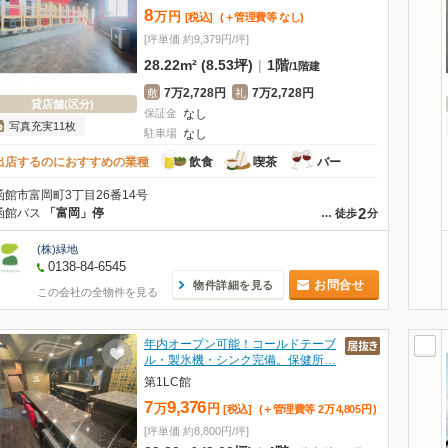
8
万
円
[税込]
(＋管理費等
なし
)
[坪単価 約9,379円/坪]
28.22m² (8.53坪)
|
1階
/
1階建
7万2,728円
7万2,728円
敷
礼
貸店舗(区分)
保証金
なし
写真充実11枚
駐車場
なし
出店するのにおすすめの業種
飲食
喫茶
バー
函館市富岡町3丁目26番14号
2
函館バス
「富岡」停
…
徒歩
分
(株)緑地
0138-84-6545
お問合せ
物件詳細を見る
この会社の全物件を見る
年内オープン可能！コールドテーブ
ル・製氷機・シンク完備。保健所…
第1LC館
7
9,376
万
円
[税込]
(＋管理費等
2
万
4,805
円
)
[坪単価 約8,800円/坪]