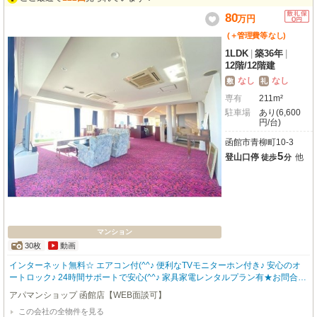
80
万
円
(＋管理費等
なし
)
1LDK
|
築36年
|
12階
/
12階建
なし
なし
敷
礼
専有
211m²
駐車場
あり(6,600
円/台)
函館市青柳町10-3
5
登山口停
他
徒歩
分
マンション
30枚
動画
インターネット無料☆ エアコン付(^^♪ 便利なTVモニターホン付き♪ 安心のオ
ートロック♪ 24時間サポートで安心(^^♪ 家具家電レンタルプラン有★お問合わ
せはアパマンショップ函館地域№1の物件取扱数の函館店0138-46-9300まで☆
アパマンショップ 函館店【WEB面談可】
この会社の全物件を見る