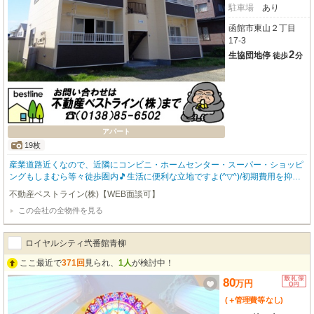
駐車場
あり
函館市東山２丁目
17-3
2
生協団地停
徒歩
分
アパート
19枚
産業道路近くなので、近隣にコンビニ・ホームセンター・スーパー・ショッピ
ングもしまむら等々徒歩圏内🎵生活に便利な立地ですよ(^▽^)/初期費用を抑え
たい方に嬉しい敷金・礼金ゼロ！さらに、お車をお持ちの方には無料駐車場も
不動産ベストライン(株)【WEB面談可】
完備しており、日々の移動もスムーズです。室内はリフォーム済みで、6帖の
この会社の全物件を見る
洋室はCF貼りに、冬も暖かく過ごせるガスFF暖房も新設されました。エアコ
ンやバス・トイレ別、温水洗浄トイレ、モニター付きインターホンなど、暮ら
しを豊かにする設備が充実しています。特におすすめは、開放感たっぷりの
ロイヤルシティ弐番館青柳
広々バルコニー！洗濯物も気持ちよく乾かせます👕バス停「生協団地」まで徒
歩2分とアクセスも良好。日々の生活がとても便利になりますよ。ぜひお問い
ここ最近で
371回
見られ、
1人
が検討中！
合わせください＼(◎o◎)／！
80
万
円
(＋管理費等
なし
)