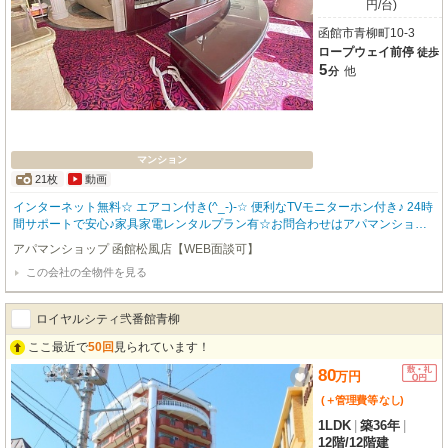
円/台)
函館市青柳町10-3
ロープウェイ前停
徒歩
5
他
分
マンション
21枚
動画
インターネット無料☆ エアコン付き(^_-)-☆ 便利なTVモニターホン付き♪ 24時
間サポートで安心♪家具家電レンタルプラン有☆お問合わせはアパマンショッ
プ函館地域№1の物件取扱数の函館松風店0138-83-8665まで(^^♪
アパマンショップ 函館松風店【WEB面談可】
この会社の全物件を見る
ロイヤルシティ弐番館青柳
ここ最近で
50回
見られています！
80
万
円
(＋管理費等
なし
)
1LDK
|
築36年
|
12階
/
12階建