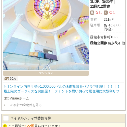
1LDK
|
築35年
|
12階
/
12階建
なし
なし
敷
礼
専有
211m²
駐車場
あり(6,600
円/台)
函館市青柳町10-3
5
函館公園停
他
徒歩
分
マンション
30枚
✨オンライン内見可能✨1,000,000ドルの函館夜景をパノラマ眺望！！！！！
最上階のゴージャスなお部屋！！テナントを思い切って居住用に大型利リフォ
ーム致しました！！！他にないオンリーワンな高級マンションはエレベーター
(株)Miraieホーム
付きのオートロック仕様！！ 初期費用をクレジットカードでお支払いいただ
この会社の全物件を見る
けます🎵 お気軽に当店スタッフまでお問い合わせくださいませ(*^-^*) 経験豊
富なスタッフが対応致します(^^♪ご連絡お待ちしております😊 お問い合わせは
ＴＥＬ０１３８-８３-７２８０㈱Ｍｉｒａｉｅホームまでご連絡下さい🎵
ロイヤルシティ弐番館青柳
ここ最近で
122回
見られています！