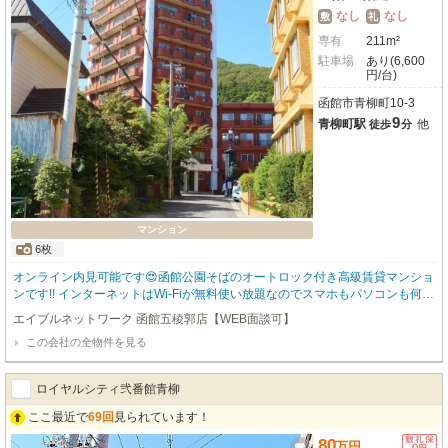
なし
なし
敷
礼
専有
211m²
駐車場
あり(6,600
円/台)
函館市青柳町10-3
9
青柳町駅
他
徒歩
分
マンション
6枚
オンライン内見可能です😍函館公園そばのオートロック付き高級賃貸マンショ
ンです!! インターネットはWi-Fiが無料使い放題なのでスマホもパソコンも何台
でも繋げてご利用いただけます🎶 函館も夏は厳しい暑さになってきておりま
エイブルネットワーク 函館五稜郭店【WEB面談可】
すが、エアコン付きなので夏も快適です🎐 函館近郊エリアのお部屋幅広くご
この会社の全物件を見る
紹介可✨ 初期費用をクレジットカードでお支払いいただけます💳 お問い合わ
せはエイブルＮＷ函館五稜郭店【0138-84-8630】までお気軽に✨
ロイヤルシティ弐番館青柳
ここ最近で
69回
見られています！
80
万
円