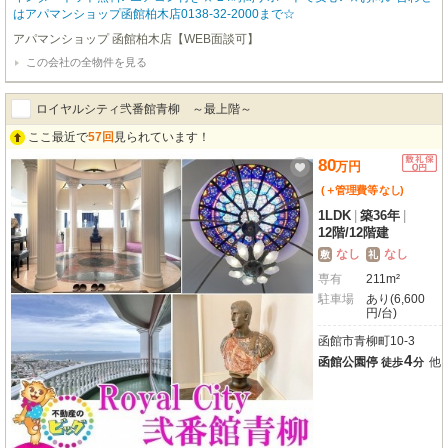
はアパマンショップ函館柏木店0138-32-2000まで☆
アパマンショップ 函館柏木店【WEB面談可】
この会社の全物件を見る
ロイヤルシティ弐番館青柳 ～最上階～
ここ最近で
57回
見られています！
80
万
円
(＋管理費等
なし
)
1LDK
|
築36年
|
12階
/
12階建
なし
なし
敷
礼
専有
211m²
駐車場
あり(6,600
円/台)
函館市青柳町10-3
4
函館公園停
他
徒歩
分