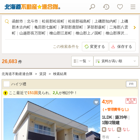
函館市
｜
北斗市
｜
松前郡松前町
｜
松前郡福島町
｜
上磯郡知内町
｜
上磯
郡木古内町
｜
亀田郡七飯町
｜
茅部郡鹿部町
｜
茅部郡森町
｜
二海郡八雲
町
｜
山越郡長万部町
｜
檜山郡江差町
｜
檜山郡上ノ国町
｜
檜山郡厚沢部
町
｜
爾志郡乙部町
｜
奥尻郡奥尻町
｜
瀬棚郡今金町
｜
久遠郡せたな町
この検索条件を
変更する
保存する
26,683
件
北海道不動産連合隊
賃貸
検索結果
ハイツ禮
PR
ここ最近で
151回
見られ、
2人
が検討中！
4
万
円
(＋管理費等
なし
)
1LDK
|
築39年
|
1階
/
2階建
なし
なし
敷
礼
専有
－