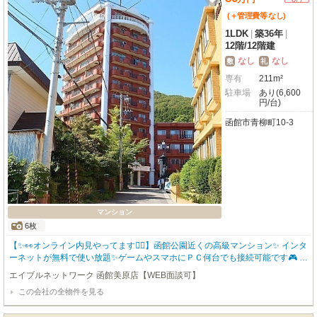
(＋管理費等
なし
)
1LDK
|
築36年
|
12階
/
12階建
なし
なし
敷
礼
専有
211m²
駐車場
あり(6,600
円/台)
函館市青柳町10-3
マンション
6枚
【✨👀オンライン内見やってます💁‍♀️】函館公園近くの高級マンション✨ インタ
ーネットが無料で使い放題✨ゲームやスマホにＰＣ何台でも接続可能です🎮 エ
アコン付きで暑い夏も快適にすごせます🎐 防犯に効果的なオートロック付で
エイブルネットワーク 函館美原店【WEB面談可】
す🔑 家賃保証会社との契約で連帯保証人が不要です👍 初期費用をクレジット
この会社の全物件を見る
カードでお支払いいただけます💳 函館近郊エリアのお部屋幅広くご紹介可✨
お問い合わせはエイブル函館美原店（0138）84-1666までお気軽にどうぞ✨