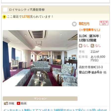
ロイヤルシティ弐番館青柳
ここ最近で
127回
見られています！
80
万
円
(＋管理費等
なし
)
1LDK
|
築36年
|
12階
/
12階建
なし
なし
敷
礼
専有
211m²
駐車場
あり(6,600
円/台)
函館市青柳町10-3
6
登山口停
他
徒歩
分
マンション
30枚
動画
インターネット無料♪ エアコン付き☆ 24時間サポートで安心♪ ☆お問い合わせ