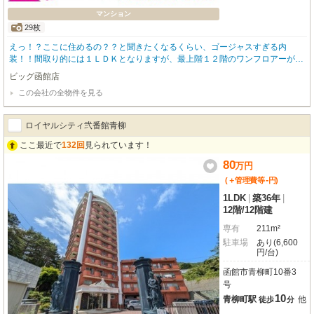
マンション
29枚
えっ！？ここに住めるの？？と聞きたくなるくらい、ゴージャスすぎる内
装！！間取り的には１ＬＤＫとなりますが、最上階１２階のワンフロアーがこ
の１部屋だけなので広すぎるくらいの室内✨映えるステンドグラス、景色を眺
ビッグ函館店
めながらお酒を楽しめそうなバーカウンター、広いダイニングキッチン、オー
この会社の全物件を見る
シャンビューのバルコニーなどお伝えしきれないほどの豪華さ🎀ぜひ、あなた
の目で直接見ていただくことをオススメします😆 物件のお問い合わせはビッ
グ函館店【０１３８－８３－６０８３】までお問い合わせください！
ロイヤルシティ弐番館青柳
ここ最近で
132回
見られています！
80
万
円
-
(＋管理費等
円
)
1LDK
|
築36年
|
12階
/
12階建
専有
211m²
駐車場
あり(6,600
円/台)
函館市青柳町10番3
号
10
青柳町駅
他
徒歩
分