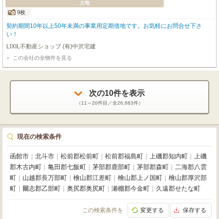
土地
9枚
契約期間10年以上50年未満の事業用定期借地です。お気軽にお問合せ下さ
い！
LIXIL不動産ショップ (有)中沢宅建
この会社の全物件を見る
次の
10
件を表示
（
11～20
件目／全
26,683
件）
現在の検索条件
函館市
｜
北斗市
｜
松前郡松前町
｜
松前郡福島町
｜
上磯郡知内町
｜
上磯
郡木古内町
｜
亀田郡七飯町
｜
茅部郡鹿部町
｜
茅部郡森町
｜
二海郡八雲
町
｜
山越郡長万部町
｜
檜山郡江差町
｜
檜山郡上ノ国町
｜
檜山郡厚沢部
町
｜
爾志郡乙部町
｜
奥尻郡奥尻町
｜
瀬棚郡今金町
｜
久遠郡せたな町
この検索条件を
変更する
保存する