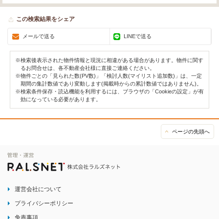
この検索結果をシェア
メールで送る
LINEで送る
※検索後表示された物件情報と現況に相違がある場合があります。物件に関す
るお問合せは、各不動産会社様に直接ご連絡ください。
※物件ごとの「見られた数(PV数)」「検討人数(マイリスト追加数)」は、一定
期間の集計数値であり変動します(掲載時からの累計数値ではありません)。
※検索条件保存・読込機能を利用するには、ブラウザの「Cookieの設定」が有
効になっている必要があります。
ページの先頭へ
運営会社について
プライバシーポリシー
免責事項