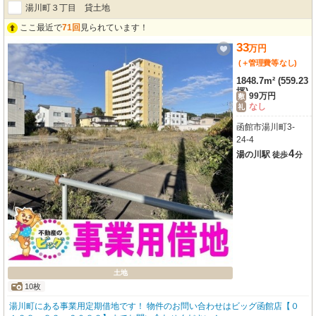
湯川町３丁目 貸土地
ここ最近で
71回
見られています！
33
万
円
(＋管理費等
なし
)
1848.7m² (559.23
坪)
99万円
敷
なし
礼
函館市湯川町3-
24-4
4
湯の川駅
徒歩
分
土地
10枚
湯川町にある事業用定期借地です！ 物件のお問い合わせはビッグ函館店【０