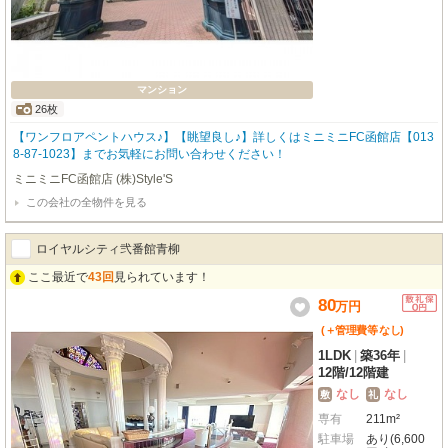
マンション
26枚
【ワンフロアペントハウス♪】【眺望良し♪】詳しくはミニミニFC函館店【013
8-87-1023】までお気軽にお問い合わせください！
ミニミニFC函館店 (株)Style'S
この会社の全物件を見る
ロイヤルシティ弐番館青柳
ここ最近で
43回
見られています！
80
万
円
(＋管理費等
なし
)
1LDK
|
築36年
|
12階
/
12階建
なし
なし
敷
礼
専有
211m²
駐車場
あり(6,600