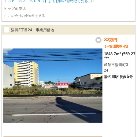
１３８－８３－６０８３】までお問い合わせください！
ビッグ函館店
この会社の全物件を見る
湯川3丁目24 事業用借地
33
万
円
-
(＋管理費等
円
)
1848.7m² (559.23
坪)
函館市湯川町3-
24
5
湯の川駅
徒歩
分