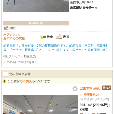
函館市元町18-14
8
末広町駅
他
徒歩
分
貸店舗(区分)
30枚
出店するのに
飲食
喫茶
おすすめの業種
函館元町「いるかビル」2階の貸店舗物件です。函館市電「末広町」駅徒歩8
分、「十字街」駅徒歩9分と、アクセス良好です。広々とした専有面積285.25
m²で、飲食全般（重飲食可）やカフェにおすすめ。前面ガラス張りで視認性が
(株)フルカワ不動産販売
高く、袖看板も設置可能。店舗運営をサポートします。エアコン、エレベータ
この会社の全物件を見る
ー、ガス・給排水設備、男女別トイレなど設備も充実。さらに、店舗運営に嬉
しい無料駐車場が10台分も利用可能！集客も期待できます。函館山ロープウェ
イや元町公園など観光スポットが点在するエリアで、多くの人通りが期待でき
北斗市飯生店舗
ます。新たなビジネスチャンスをこの場所で。ぜひご検討ください。
ここ最近で
61回
見られています！
110
万
円
[税込]
(＋管理費等
なし
)
[坪単価 約5,240円/坪]
694.1m² (209.96坪)
|
2階建