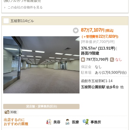
(株)フルカワ不動産販売
れ、多様なビジネスチャンスが期待できます。この貸店舗・貸事務所は3階部
この会社の全物件を見る
分、専有面積54.82m²。鉄筋コンクリート・鉄骨造のしっかりとした建物で
す。室内にはビルトインエアコン、照明器具、給排水設備が整っており、快適
な環境を提供します。さらに、防音室も備わっており、教育・スクール事業や
五稜郭114ビル
アミューズメント関連の店舗にもおすすめです。共用駐車場もございますの
で、お車でのアクセスも便利です。函館元町で新たな一歩を踏み出すチャンス
87
7,107
万
円
[税込]
です。この機会にぜひご検討ください。詳細はお気軽にお問い合わせくださ
22
7,820
(＋管理費等
万
円
)
い！
[坪単価 約7,700円/坪]
376.57m² (113.91坪)
|
路面
/
9階建
797万3,700円
なし
敷
礼
保証金
なし
駐車場
あり(1万6,500円/台)
函館市五稜郭町1-14
6
五稜郭公園前駅
他
徒歩
分
貸店舗・貸事務所(区分)
30枚
出店するのに
美容
医療
事務所
おすすめの業種