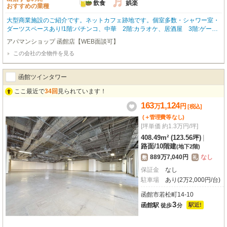
飲食
娯楽
おすすめの業種
大型商業施設のご紹介です。ネットカフェ跡地です。個室多数・シャワー室・
ダーツスペースあり!1階:パチンコ、中華 2階:カラオケ、居酒屋 3階:ゲー
ム 4階:ボーリング 大型駐車場完備で集客力の高いアミューズメントビルで
アパマンショップ 函館店【WEB面談可】
す。 お問合わせはアパマンショップ函館地域№1の物件取扱数の函館店0138-4
この会社の全物件を見る
6-9300まで☆
函館ツインタワー
ここ最近で
34回
見られています！
163
1,124
万
円
[税込]
(＋管理費等
なし
)
[坪単価 約1.3万円/坪]
408.49m² (123.56坪)
|
路面
/
10階建
(地下2階)
889万7,040円
なし
敷
礼
保証金
なし
駐車場
あり(2万2,000円/台)
函館市若松町14-10
3
函館駅
駅近!
徒歩
分