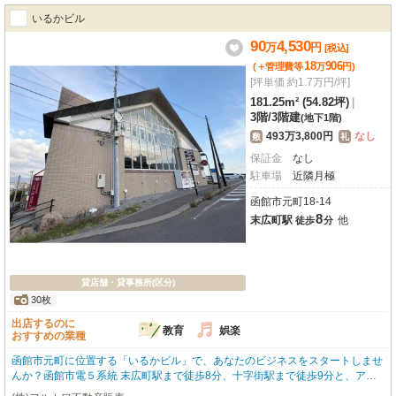
ており、お客様もスムーズにご来店いただけます。重飲食を含む飲食全般に対
いるかビル
応可能！ビルトインエアコン、照明器具、ガス・給排水設備といった充実の設
備が揃っており、開店準備もスムーズに進められます。函館の中心地で新たな
90
4,530
万
円
[税込]
一歩を踏み出しませんか？ぜひ一度現地をご覧ください！
18
906
(＋管理費等
万
円
)
[坪単価 約1.7万円/坪]
181.25m² (54.82坪)
|
3階
/
3階建
(地下1階)
493万3,800円
なし
敷
礼
保証金
なし
駐車場
近隣月極
函館市元町18-14
8
末広町駅
他
徒歩
分
貸店舗・貸事務所(区分)
30枚
出店するのに
教育
娯楽
おすすめの業種
函館市元町に位置する「いるかビル」で、あなたのビジネスをスタートしませ
んか？函館市電５系統 末広町駅まで徒歩8分、十字街駅まで徒歩9分と、アク
セスしやすい立地です。歴史と文化が息づく元町エリアは、観光客も多く訪