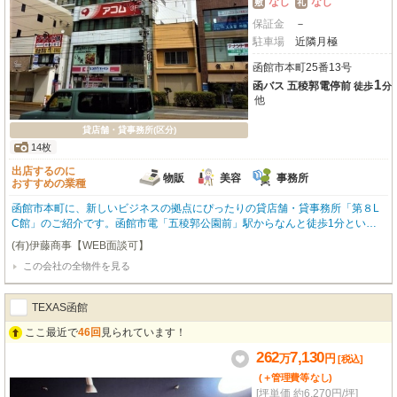
なし
なし
敷
礼
保証金
－
駐車場
近隣月極
函館市本町25番13号
1
函バス 五稜郭電停前
徒歩
分
他
貸店舗・貸事務所(区分)
14枚
出店するのに
物販
美容
事務所
おすすめの業種
函館市本町に、新しいビジネスの拠点にぴったりの貸店舗・貸事務所「第８L
C館」のご紹介です。函館市電「五稜郭公園前」駅からなんと徒歩1分とい
う、アクセス抜群の駅近立地が魅力！丸井デパート向かいという視認性の高さ
(有)伊藤商事【WEB面談可】
も嬉しいポイントですね。周辺にはココカラファイン、ミスタードーナツ、函
この会社の全物件を見る
館ロフト、スターバックス、シエスタハコダテなど、人気の商業施設が徒歩1
分圏内に充実しており、ビジネスにもプライベートにも便利な環境です。南向
きの7階、広々とした64.62㎡の空間は、小売・物販、美容・健康・介護、事務
TEXAS函館
所、教養教室など幅広い業種に対応可能。エアコンやエレベーター、共用部の
男女別トイレも完備しており、快適にお仕事していただけます。初期費用を抑
ここ最近で
46回
見られています！
えたい方にも嬉しい、礼金・敷金ゼロ！この素晴らしい環境で、あなたの夢を
262
7,130
万
円
形にしませんか？お気軽にお問い合わせください。※水道が使えない物件です
[税込]
のでご注意くださいませ（7階の共用部分に給湯室が有ります
(＋管理費等
なし
)
[坪単価 約6,270円/坪]