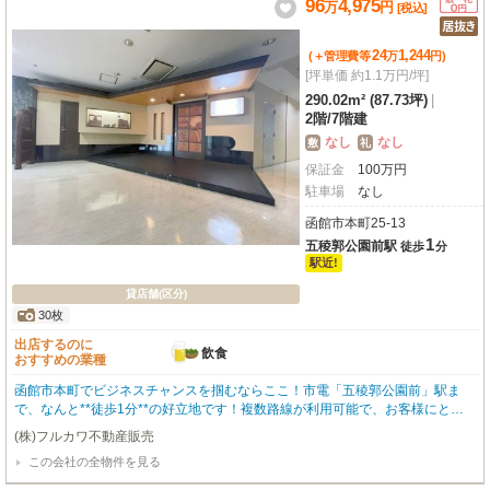
96
4,975
万
円
[税込]
24
1,244
(＋管理費等
万
円
)
[坪単価 約1.1万円/坪]
290.02m² (87.73坪)
|
2階
/
7階建
なし
なし
敷
礼
保証金
100
万
円
駐車場
なし
函館市本町25-13
1
五稜郭公園前駅
徒歩
分
駅近!
貸店舗(区分)
30枚
出店するのに
飲食
おすすめの業種
函館市本町でビジネスチャンスを掴むならここ！市電「五稜郭公園前」駅ま
で、なんと**徒歩1分**の好立地です！複数路線が利用可能で、お客様にとっ
ても従業員様にとってもアクセスは大変良好。周辺にはショッピングセンター
(株)フルカワ不動産販売
「シエスタハコダテ」や飲食店、ドラッグストアなどが多数立ち並ぶ賑やかな
この会社の全物件を見る
エリアで、安定した集客が見込めます。広々とした専有面積290㎡（約87.7
坪）の2階部分。鉄筋コンクリート造で堅牢な建物にはエレベーターも完備し