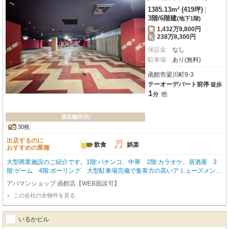
1385.13m² (419坪)
|
3階
/
6階建
(地下1階)
1,432万9,800円
敷
238万8,300円
礼
保証金
なし
駐車場
あり(無料)
函館市梁川町9-3
テーオーデパート前停
徒歩
1
他
分
貸店舗(区分)
30枚
出店するのに
飲食
娯楽
おすすめの業種
大型商業施設のご紹介です。1階:パチンコ、中華 2階:カラオケ、居酒屋 3
階:ゲーム 4階:ボーリング 大型駐車場完備で集客力の高いアミューズメント
ビルです。 お問合わせはアパマンショップ函館地域№1の物件取扱数の函館店
アパマンショップ 函館店【WEB面談可】
0138-46-9300まで☆
この会社の全物件を見る
いるかビル