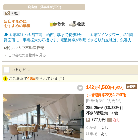
貸店舗・貸事務所(区分)
30枚
出店するのに
飲食
物販
おすすめの業種
JR函館本線・函館市電「函館」駅まで徒歩3分！「函館ツインタワー」の1階
路面店に、事業拡大の好機です。複数路線が利用できる駅前立地は、集客力に
期待が持てます。広々408.49m²のスケルトン物件は、飲食全般（重飲食含
(株)フルカワ不動産販売
む）や小売・物販など、多様な業種に対応可能。前面ガラス張りで視認性も高
この会社の全物件を見る
く、お客様を惹きつけます。周辺にはコンビニ、銀行、飲食店、観光名所の朝
市も近く、ビジネスに便利な環境です。常駐管理で安心。エレベーター、OA
フロア、光ファイバーなど設備も充実。24時間利用可能で、ビジネスチャンス
いるかビル
を逃しません。この機会に、函館の玄関口で新たなビジネスを始めてみません
か？まずはお気軽にお問い合わせください。
ここ最近で
48回
見られています！
142
4,500
万
円
[税込]
28
4,790
(＋管理費等
万
円
)
[坪単価 約1.7万円/坪]
285.25m² (86.28坪)
|
2階
/
3階建
(地下1階)
777万円
なし
敷
礼
保証金
なし
駐車場
あり