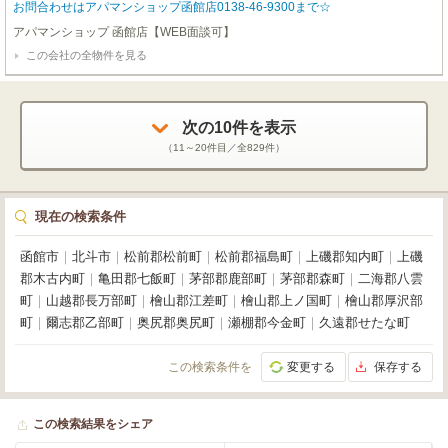
お問合わせはアパマンショップ函館店0138-46-9300まで☆
アパマンショップ 函館店【WEB面談可】
この会社の全物件を見る
次の
10
件を表示
（
11～20
件目／全
829
件）
現在の検索条件
函館市
｜
北斗市
｜
松前郡松前町
｜
松前郡福島町
｜
上磯郡知内町
｜
上磯
郡木古内町
｜
亀田郡七飯町
｜
茅部郡鹿部町
｜
茅部郡森町
｜
二海郡八雲
町
｜
山越郡長万部町
｜
檜山郡江差町
｜
檜山郡上ノ国町
｜
檜山郡厚沢部
町
｜
爾志郡乙部町
｜
奥尻郡奥尻町
｜
瀬棚郡今金町
｜
久遠郡せたな町
この検索条件を
変更する
保存する
この検索結果をシェア