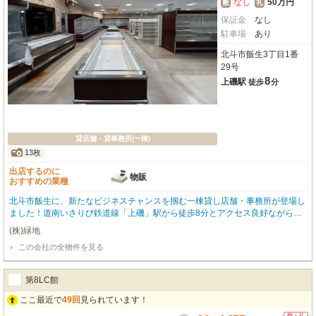
なし
50万円
敷
礼
保証金
なし
駐車場
あり
北斗市飯生3丁目1番
29号
8
上磯駅
徒歩
分
貸店舗・貸事務所(一棟)
13枚
出店するのに
物販
おすすめの業種
北斗市飯生に、新たなビジネスチャンスを掴む一棟貸し店舗・事務所が登場し
ました！道南いさりび鉄道線「上磯」駅から徒歩8分とアクセス良好ながら、
広大な敷地には嬉しい無料駐車場を10台完備。お客様も従業員様も安心してお
(株)緑地
越しいただけます。小売・物販店にぴったりの前面ガラス張りで、明るく開放
この会社の全物件を見る
的な雰囲気が魅力的です。エアコンや男女別トイレ、照明器具、ガス・給排水
設備など、事業をスムーズに始められる設備も充実しています。徒歩圏内には
コンビニや郵便局、銀行が揃い、日々の業務もスムーズに進められますね。鉄
第8LC館
骨造2階建てのしっかりとした建物で、あなたのビジネスを大きく飛躍させる
拠点として、ぜひご検討ください。
ここ最近で
49回
見られています！