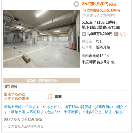
257
6,970
万
円
[税込]
51
5,394
(＋管理費等
万
円
)
[坪単価 約1.7万円/坪]
516.3m² (156.18坪)
|
地下1階
/
3階建
(地下1階)
1,405万6,200円
なし
敷
礼
保証金
なし
駐車場
近隣月極
函館市元町18-14
8
末広町駅
他
徒歩
分
貸店舗・貸事務所(区分)
30枚
出店するのに
娯楽
おすすめの業種
函館市元町に位置する「いるかビル」地下1階の貸店舗・貸事務所のご紹介で
す！函館市電 末広町駅まで徒歩8分、十字街駅まで徒歩9分と、駅まで徒歩10
分圏内でアクセス良好です。広々とした専有面積516.3㎡を誇り、防音室も完
(株)フルカワ不動産販売
備しているため、アミューズメント施設や音楽関係のイベント業者様にもおす
この会社の全物件を見る
すめです。エアコン、男女別トイレ、照明器具、給排水設備が整っており、快
適なビジネス空間を実現します。さらに、近隣には月極駐車場が10台分確保さ