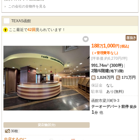
クール、事務所など、多岐にわたるビジネス展開に対応できるゆとりの空間。
この会社の全物件を見る
エアコン、エレベーター、男女別トイレ（共用部）、照明器具といった設備も
充実しており、快適なビジネス環境をサポートします。観光スポットが点在す
る元町エリアは集客力も期待でき、近隣には幼稚園や学校も多く、教育関連事
TEXAS函館
業にも適しています。近隣月極駐車場も10台分確保されており、車でのご利用
にも便利です。函館の歴史と文化が息づく元町で、新たなビジネスチャンスを
ここ最近で
42回
見られています！
掴んでみませんか？この機会にぜひご検討ください。詳細はお気軽にお問い合
わせください。
188
1,000
万
円
[税込]
(＋管理費等
なし
)
[坪単価 約6,270円/坪]
991.74m² (300坪)
|
2階
/
6階建
(地下1階)
1,026万円
171万円
敷
礼
保証金
なし
駐車場
あり(無料)
函館市梁川町9-3
テーオーデパート前停
徒歩
1
他
分
貸店舗(区分)
30枚
出店するのに