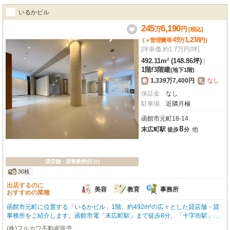
れており、お車でのアクセスも便利。歴史と文化が息づく元町で、新たなビジ
いるかビル
ネスを始めてみませんか？まずはお気軽にお問い合わせください！
245
6,190
万
円
[税込]
49
1,238
(＋管理費等
万
円
)
[坪単価 約1.7万円/坪]
492.11m² (148.86坪)
|
1階
/
3階建
(地下1階)
1,339万7,400円
なし
敷
礼
保証金
なし
駐車場
近隣月極
函館市元町18-14
8
末広町駅
他
徒歩
分
貸店舗・貸事務所(区分)
30枚
出店するのに
美容
教育
事務所
おすすめの業種
函館市元町に位置する「いるかビル」1階、約492m²の広々とした貸店舗・貸
事務所をご紹介します。函館市電「末広町駅」まで徒歩8分、「十字街駅」ま
で徒歩9分と、主要駅へのアクセスも便利です。美容・健康・介護、教育・ス
(株)フルカワ不動産販売