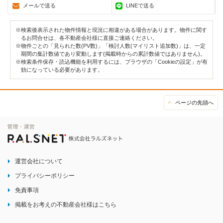
メールで送る
LINEで送る
※検索後表示された物件情報と現況に相違がある場合があります。物件に関す
るお問合せは、各不動産会社様に直接ご連絡ください。
※物件ごとの「見られた数(PV数)」「検討人数(マイリスト追加数)」は、一定
期間の集計数値であり変動します(掲載時からの累計数値ではありません)。
※検索条件保存・読込機能を利用するには、ブラウザの「Cookieの設定」が有
効になっている必要があります。
ページの先頭へ
運営会社について
プライバシーポリシー
免責事項
掲載をお考えの不動産会社様はこちら