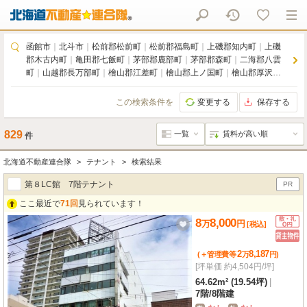
函館市
｜
北斗市
｜
松前郡松前町
｜
松前郡福島町
｜
上磯郡知内町
｜
上磯
郡木古内町
｜
亀田郡七飯町
｜
茅部郡鹿部町
｜
茅部郡森町
｜
二海郡八雲
町
｜
山越郡長万部町
｜
檜山郡江差町
｜
檜山郡上ノ国町
｜
檜山郡厚沢部
町
｜
爾志郡乙部町
｜
奥尻郡奥尻町
｜
瀬棚郡今金町
｜
久遠郡せたな町
この検索条件を
変更する
保存する
829
件
北海道不動産連合隊
テナント
検索結果
第８LC館 7階テナント
PR
ここ最近で
71回
見られています！
8
8,000
万
円
[税込]
2
8,187
(＋管理費等
万
円
)
[坪単価 約4,504円/坪]
64.62m² (19.54坪)
|
7階
/
8階建