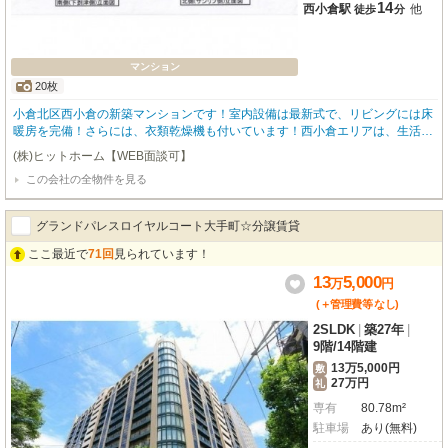
14
西小倉駅
他
徒歩
分
マンション
20枚
小倉北区西小倉の新築マンションです！室内設備は最新式で、リビングには床
暖房を完備！さらには、衣類乾燥機も付いています！西小倉エリアは、生活環
境も整っており子育てや教育環境にも適したエリアです！ファミリータイプの
(株)ヒットホーム【WEB面談可】
広々3LDK！とてもオススメです！
この会社の全物件を見る
グランドパレスロイヤルコート大手町☆分譲賃貸
ここ最近で
71回
見られています！
13
5,000
万
円
(＋管理費等
なし
)
2SLDK
|
築27年
|
9階
/
14階建
13万5,000円
敷
27万円
礼
専有
80.78m²
駐車場
あり(無料)