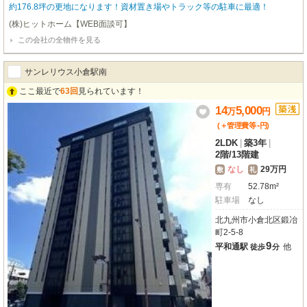
約176.8坪の更地になります！資材置き場やトラック等の駐車に最適！
(株)ヒットホーム【WEB面談可】
この会社の全物件を見る
サンレリウス小倉駅南
ここ最近で
63回
見られています！
14
5,000
万
円
-
(＋管理費等
円
)
2LDK
|
築3年
|
2階
/
13階建
なし
29万円
敷
礼
専有
52.78m²
駐車場
なし
北九州市小倉北区鍛冶
町2-5-8
9
平和通駅
他
徒歩
分