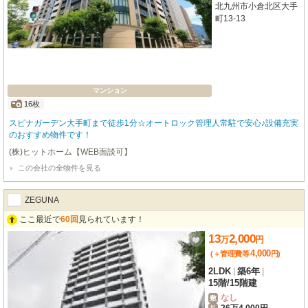
北九州市小倉北区大手
町13-13
マンション
16枚
スピナガーデン大手町まで徒歩1分☆オートロック管理人常駐で安心♪設備充実
のおすすめ物件です！
(株)ヒットホーム【WEB面談可】
この会社の全物件を見る
ZEGUNA
ここ最近で
60回
見られています！
13
2,000
万
円
4,000
(＋管理費等
円
)
2LDK
|
築6年
|
15階
/
15階建
なし
敷