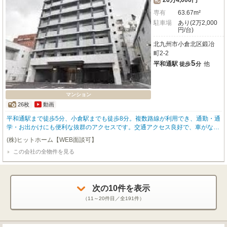
26万4,000円
礼
専有
63.67m²
駐車場
あり(2万2,000
円/台)
北九州市小倉北区鍛冶
町2-2
5
平和通駅
他
徒歩
分
マンション
26枚
動画
平和通駅まで徒歩5分、小倉駅までも徒歩8分。複数路線が利用でき、通勤・通
学・お出かけにも便利な抜群のアクセスです。交通アクセス良好で、車がなく
ても快適に暮らせる利便性の高い立地。周辺には商業施設や生活利便施設が充
(株)ヒットホーム【WEB面談可】
実しており、毎日の暮らしもスムーズです。2020年築のデザイナーズマンシ
この会社の全物件を見る
ョンで、最上階・角部屋の特別感あふれるお部屋。南向きバルコニーで日当た
り良好、14.9帖の広々LDKは開放感たっぷり！キッチンは3口ガスコンロのシ
ステムキッチンを採用し、料理好きの方にも嬉しい仕様。追い焚き機能付きバ
ス、浴室乾燥機、独立洗面台など水回り設備も充実しています。さらに、ウォ
ークインクローゼットとシューズインクローゼットで収納力も抜群。オートロ
次の
10
件を表示
ック・防犯カメラ・宅配BOXなど、セキュリティ面や利便性も万全です。敷金
（
11～20
件目／全
191
件）
ゼロで初期費用を抑えられるのも嬉しいポイント。周辺には商業施設やコンビ
ニ、スーパーも揃い、快適な都市生活を満喫できます。上質な空間で、ワンラ
ンク上の暮らしを実現しませんか？まずはお気軽にお問い合わせください。📹