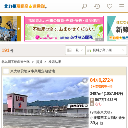
191
件
北九州不動産連合隊
賃貸
検索結果
東大橋貸地★事業用定期借地
84
6,272
万
円
-
(＋管理費等
円
)
3497m² (1057.84坪)
507万7,632円
敷
なし
礼
行橋市東大橋2
小波瀬西工大前駅
徒歩
30
他
分