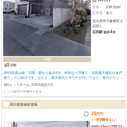
100万円
礼
専有
239.52m²
駐車場
あり
北九州市小倉南区上
石田1
4
石田駅
徒歩
分
一戸建て
20枚
JR日田彦山線「石田」駅から徒歩4分、特別な一戸建て「石田露天風呂付き戸
建て」のご紹介です。なんと、露天風呂とサウナが付いており、毎日がリゾー
ト気分！日頃の疲れを癒やし、心身ともにリフレッシュできる贅沢な暮らしが
(株)ヒットホーム【WEB面談可】
叶います。広々とした239.52㎡の空間に、7LDK以上のゆとりある間取りは、
この会社の全物件を見る
ご家族皆様で快適にお過ごしいただけます。システムキッチンやバス・トイレ
別はもちろん、ウォークインクローゼットやシューズインクローゼットなど収
納も充実しており、お部屋をすっきりと保てるのが嬉しいポイント。駐車場は
田川郡香春町借地
嬉しい3台分無料で、専用庭もございます。日当り良好で、明るい光が差し込
むお家で、新しい生活を始めてみませんか？ぜひ一度ご内覧ください。
25
万
円
(＋管理費等
なし
)
2410.37m² (729.13