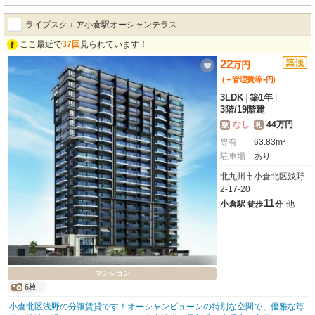
ライブスクエア小倉駅オーシャンテラス
ここ最近で
37回
見られています！
22
万
円
-
(＋管理費等
円
)
3LDK
|
築1年
|
3階
/
19階建
なし
44万円
敷
礼
専有
63.83m²
駐車場
あり
北九州市小倉北区浅野
2-17-20
11
小倉駅
他
徒歩
分
マンション
6枚
小倉北区浅野の分譲賃貸です！オーシャンビューンの特別な空間で、優雅な毎