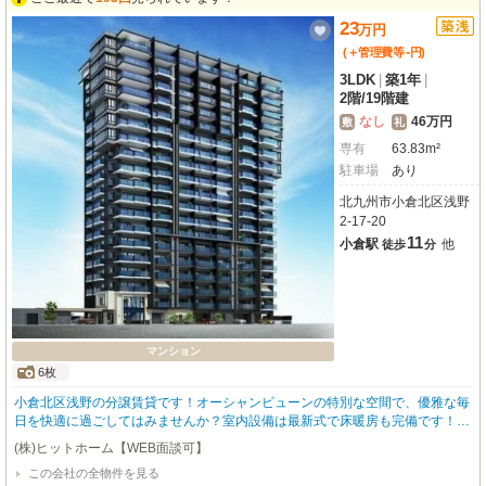
23
万
円
-
(＋管理費等
円
)
3LDK
|
築1年
|
2階
/
19階建
なし
46万円
敷
礼
専有
63.83m²
駐車場
あり
北九州市小倉北区浅野
2-17-20
11
小倉駅
他
徒歩
分
マンション
6枚
小倉北区浅野の分譲賃貸です！オーシャンビューンの特別な空間で、優雅な毎
日を快適に過ごしてはみませんか？室内設備は最新式で床暖房も完備です！複
層ガラスも採用しているので、寒い日も暖かく過ごせます！駐車場も1台無料
(株)ヒットホーム【WEB面談可】
で付いています！※契約は定期借家契約で5年間となります
この会社の全物件を見る