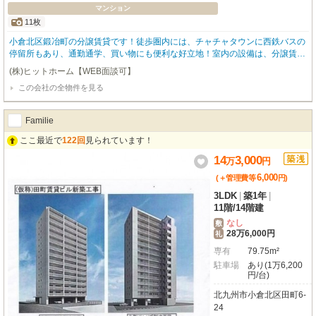
マンション
11枚
小倉北区鍛冶町の分譲賃貸です！徒歩圏内には、チャチャタウンに西鉄バスの
停留所もあり、通勤通学、買い物にも便利な好立地！室内の設備は、分譲賃貸
というだけあり。全て一般的な賃貸物件よりもワンランク上の設備を完備！大
(株)ヒットホーム【WEB面談可】
容量のウォークインクローゼットも完備しているので、収納には困りません！
この会社の全物件を見る
ワンランク上の生活を始めてみませんか！
Familie
ここ最近で
122回
見られています！
14
3,000
万
円
6,000
(＋管理費等
円
)
3LDK
|
築1年
|
11階
/
14階建
なし
敷
28万6,000円
礼
専有
79.75m²
駐車場
あり(1万6,200
円/台)
北九州市小倉北区田町6-
24