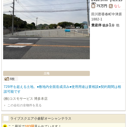
坪)
75万円
なし
敷
礼
田川郡香春町中津原
1882-1
1
豊産停
他
徒歩
分
土地
8枚
729坪を超える土地。●敷地内全面造成済み●使用用途は要相談●契約期間は相
談可能です
(株)コスモサービス 博多本店
この会社の全物件を見る
ライブスクエア小倉駅オーシャンテラス
ここ最近で
103回
見られています！