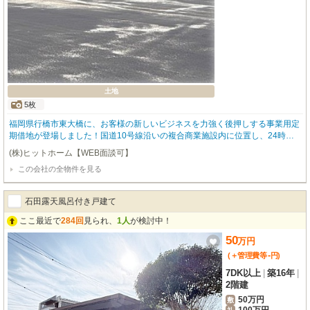
土地
5枚
福岡県行橋市東大橋に、お客様の新しいビジネスを力強く後押しする事業用定
期借地が登場しました！国道10号線沿いの複合商業施設内に位置し、24時間
営業のスーパーや釣具店が隣接するため、集客力も期待できる魅力的な立地で
(株)ヒットホーム【WEB面談可】
す。使いやすい整形地で、アスファルト舗装済みの更地としてお引き渡しいた
この会社の全物件を見る
しますので、スムーズに事業をスタートしていただけます。広々とした約349
7㎡の土地は、約2,880㎡と約616.9㎡に分割してのご利用もご相談可能ですの
で、お客様のビジネスプランに合わせて柔軟にご検討ください。周辺にはショ
石田露天風呂付き戸建て
ッピングセンターや病院、飲食店などが揃い、従業員の方々やお客様にとって
も便利な環境が広がっています。20年の長期契約がご相談可能で、諸条件も柔
ここ最近で
284回
見られ、
1人
が検討中！
軟に対応いたしますので、長期的な視点で安心してご利用いただけます。ぜひ
50
万
円
この機会に、お客様の夢を形にするお手伝いをさせてください。
-
(＋管理費等
円
)
7DK以上
|
築16年
|
2階建
50万円
敷