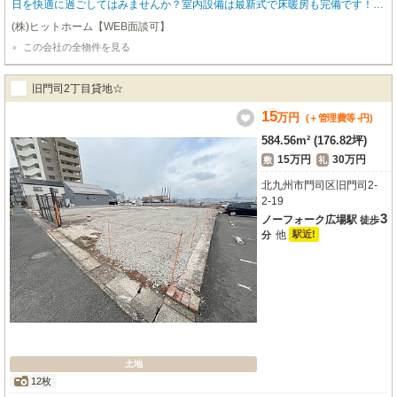
日を快適に過ごしてはみませんか？室内設備は最新式で床暖房も完備です！複
層ガラスも採用しているので、寒い日も暖かく過ごせます！駐車場も1台無料
(株)ヒットホーム【WEB面談可】
で付いています！※契約は定期借家契約で5年間となります
この会社の全物件を見る
旧門司2丁目貸地☆
15
万
円
-
(＋管理費等
円
)
584.56m² (176.82坪)
15万円
30万円
敷
礼
北九州市門司区旧門司2-
2-19
3
ノーフォーク広場駅
徒歩
他
駅近!
分
土地
12枚