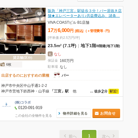
阪急「神戸三宮」駅徒歩３分！バー居抜き店
舗★エレベーターあり♪共益費込み、諸条…
VIVA COASTビル B1店舗
17
6,000
万
円
[税込]
(＋管理費等
-
円
)
[坪単価 約2.5万円/坪]
23.5m² (7.1坪)
|
地下1階
/
8階建
(地下1階)
なし
礼
貸店舗(区分)
保証金
160
万
円
6枚
駐車場
なし
出店するのにおすすめの業種
バー
神戸市中央区中山手通1-2-2
2
神戸市営地下鉄西神・山手線
「三宮」駅
他
駅近!
…
徒歩
分
(株)コラボ
0120-091-919
お問合せ
物件詳細を見る
この会社の全物件を見る
1
前へ
次へ