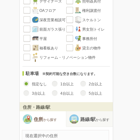
デザイナーズ
照明器具付
OAフロア
権利譲渡付
深夜営業相談可
スケルトン
前面ガラス張り
男女別トイレ
平屋
事務所付
袖看板あり
貸主の物件
リフォーム・リノベーション物件
駐車場
※契約可能な空き台数になります。
指定なし
1台以上
2台以上
3台以上
4台以上
5台以上
住所・路線/駅
住所
路線/駅
から探す
から探す
現在選択中の住所