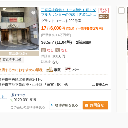
三宮居抜店舗！リース契約も可！ダ
ブルカウンターの内装！内装はお…
グランドコースト202号室
17
6,000
万
円
[税込]
(＋管理費等
2
万
円
)
[坪単価 約1.6万円/坪]
36.5m² (11.04坪)
|
2階
/
9階建
なし
なし
敷
礼
貸店舗(区分)
保証金
108
万
円
写真充実10枚
駐車場
なし
出店するのにおすすめの業種
喫茶
バー
神戸市中央区北長狭通2-11-5
4
神戸市営地下鉄西神・山手線
「三宮」駅
他
…
徒歩
分
(株)コラボ
0120-091-919
お問合せ
物件詳細を見る
この会社の全物件を見る