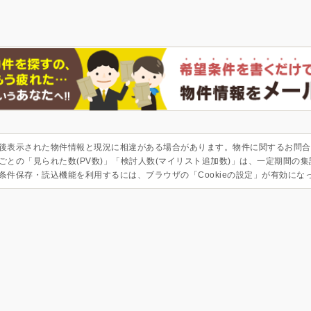
後表示された物件情報と現況に相違がある場合があります。物件に関するお問合
ごとの「見られた数(PV数)」「検討人数(マイリスト追加数)」は、一定期間の
条件保存・読込機能を利用するには、ブラウザの「Cookieの設定」が有効にな