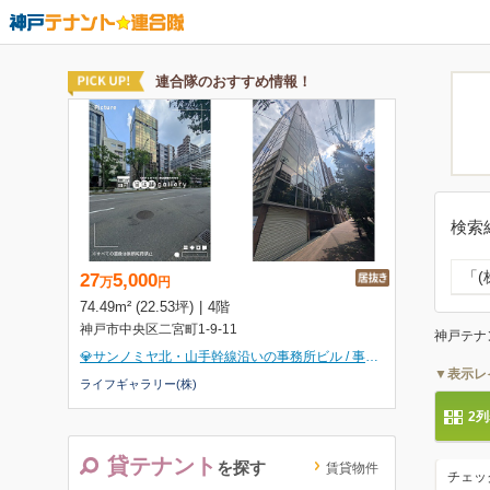
検索
「
神戸テナ
▼表示レ
2
貸テナント
を探す
賃貸物件
チェッ