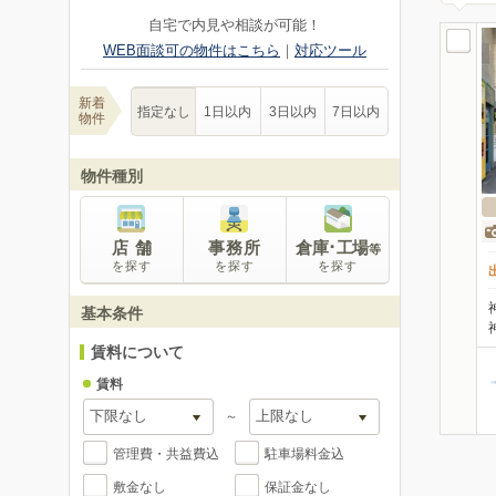
自宅で内見や相談が可能！
WEB面談可の物件はこちら
｜
対応ツール
新着
指定なし
1日以内
3日以内
7日以内
物件
物件種別
店 舗
事務所
倉庫･工場
等
を探す
を探す
を探す
基本条件
賃料について
賃料
～
管理費・共益費込
駐車場料金込
敷金なし
保証金なし