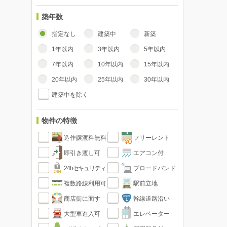
築年数
指定なし
建築中
新築
1年以内
3年以内
5年以内
7年以内
10年以内
15年以内
20年以内
25年以内
30年以内
建築中を除く
物件の特徴
造作譲渡料無料
フリーレント
即引き渡し可
エアコン付
24hセキュリティ
ブロードバンド
複数路線利用可
駅前立地
商店街に面す
幹線道路沿い
大型車進入可
エレベーター