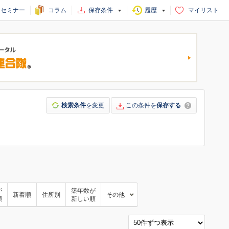
セミナー
コラム
保存条件
履歴
マイリスト
検索条件
を変更
この条件を
保存する
が
築年数が
新着順
住所別
その他
順
新しい順