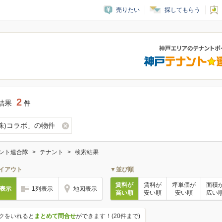
売りたい
探してもらう
2
結果
件
(株)コラボ」の物件
ント連合隊
テナント
検索結果
イアウト
▼並び順
賃料が
賃料が
坪単価が
面積
列表示
1列表示
地図表示
高い順
安い順
安い順
広い
クをいれると
まとめて問合せ
ができます！(20件まで)