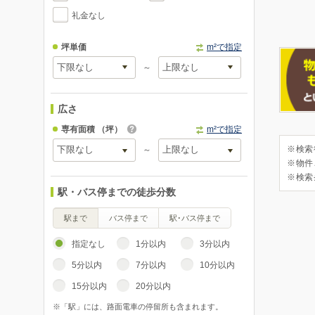
礼金なし
坪単価
m²で指定
～
広さ
専有面積
（坪）
m²で指定
※検索
～
※物件
※検索
駅・バス停までの徒歩分数
駅まで
バス停まで
駅･バス停まで
指定なし
1分以内
3分以内
5分以内
7分以内
10分以内
15分以内
20分以内
※「駅」には、路面電車の停留所も含まれます。