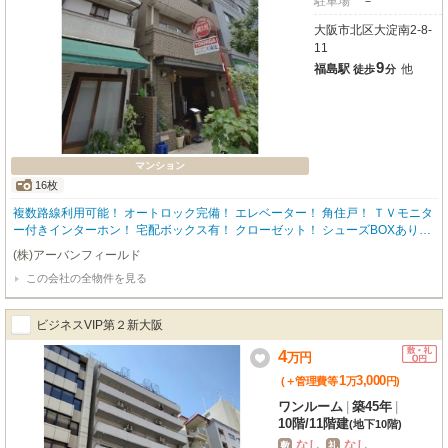
駐車場
－
大阪市北区大淀南2-8-
11
9
福島駅
他
徒歩
分
マンション
16枚
複数路線利用可能！ オートロック完備！ エレベーター！ 角住戸！ ＴＶモニタ
ー付きインターホン！ 宅配ボックス有！ クローゼット！ シューズBOXあり！
コインランドリー！ フローリング！ 南向きバルコニー！ 事務所利用可！
(株)アーバンフィールド
この会社の全物件を見る
ビジネスVIP第２新大阪
4
万
円
1
3,000
(＋管理費等
万
円
)
ワンルーム
|
築45年
|
10階
/
11階建
(地下10階)
なし
なし
敷
礼