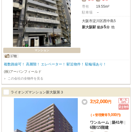
専有
19.55m²
駐車場
－
大阪市淀川区西中島5
5
新大阪駅
他
徒歩
分
マンション
17枚
複数路線可！ 高層階！ エレベーター！ 駅近物件！ 駐輪場あり！
(株)アーバンフィールド
この会社の全物件を見る
ライオンズマンション新大阪第３
3
2,000
万
円
9,000
(＋管理費等
円
)
ワンルーム
|
築41年
|
6階
/
15階建