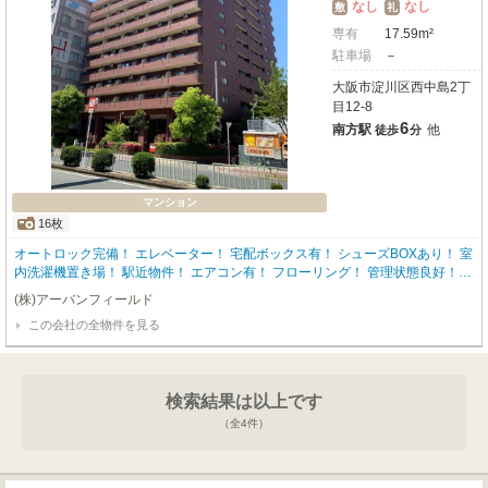
なし
なし
敷
礼
専有
17.59m²
駐車場
－
大阪市淀川区西中島2丁
目12-8
6
南方駅
他
徒歩
分
マンション
16枚
オートロック完備！ エレベーター！ 宅配ボックス有！ シューズBOXあり！ 室
内洗濯機置き場！ 駅近物件！ エアコン有！ フローリング！ 管理状態良好！
管理人常駐！
(株)アーバンフィールド
この会社の全物件を見る
検索結果は以上です
（全
4
件）