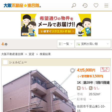
4
件
大阪不動産連合隊
賃貸
検索結果
シェルビュー
4
5,000
万
円
3,500
(＋管理費等
円
)
1K
|
築28年
|
5階
/
5階建
なし
なし
敷
礼
専有
20.52m²
駐車場
－
吹田市千里山東1-10-
15