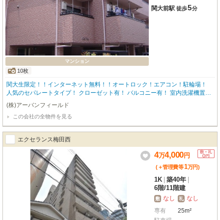
5
関大前駅
徒歩
分
マンション
10枚
関大生限定！！インターネット無料！！オートロック！エアコン！駐輪場！
人気のセパレートタイプ！ クローゼット有！ バルコニー有！ 室内洗濯機置
場！
(株)アーバンフィールド
この会社の全物件を見る
エクセランス梅田西
4
4,000
万
円
1
(＋管理費等
万
円
)
1K
|
築40年
|
6階
/
11階建
なし
なし
敷
礼
専有
25m²