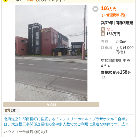
166
万
円
-
(＋管理費等
円
)
築37年
|
3階
/
3階建
なし
敷
166万円
礼
専有
243m²
駐車場
あり(4,000
円/台)
空知郡南幌町中央
4-5-4
158
野幌駅
徒歩
分
他
その他
2枚
北海道空知郡南幌町に位置する「マンスリーホテル：プラザホテル二合半」
は、大規模工事関係企業様の寮や多人数でのご利用に最適な物件です。広々24
3㎡の空間には、シングル8室、ツイン2室、和室1室が備わり、それぞれにト
ハウスユー千歳店 (有)丸鍾
イレとお風呂が付いているため、プライベートもしっかり確保できます。家