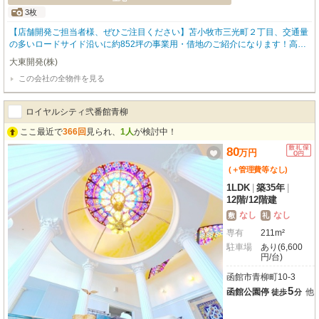
3枚
【店舗開発ご担当者様、ぜひご注目ください】苫小牧市三光町２丁目、交通量
の多いロードサイド沿いに約852坪の事業用・借地のご紹介になります！高い
視認性と集客力が期待でき、店舗、事業所、複合施設、医療施設など、多様な
大東開発(株)
事業展開に対応可能です。整形された平坦地で借主様にて建築プランも立てや
この会社の全物件を見る
すく、近隣商業地域に指定されており、建ぺい率80%・容積率200%を確保。
周辺には大手企業様が多数出展されている苫小牧で一番交通量が多い好立地物
件になります。周辺施設も充実しており、事業の利便性も考慮されています。
ロイヤルシティ弐番館青柳
さらに、当物件は自社所有のため、初期費用を抑えられる仲介手数料ゼロでご
案内！この機会に、未来を拓く事業拠点をご検討ください。詳細はお気軽にお
ここ最近で
366回
見られ、
1人
が検討中！
問い合わせください。（令和９年１２月末解約予定物件になっております・大
80
万
円
変お手数ですが、お問合せの際に企業名・ご担当者様の詳細をご提示くださ
い。）
(＋管理費等
なし
)
1LDK
|
築35年
|
12階
/
12階建
なし
なし
敷
礼
専有
211m²
駐車場
あり(6,600
円/台)
函館市青柳町10-3
5
函館公園停
他
徒歩
分