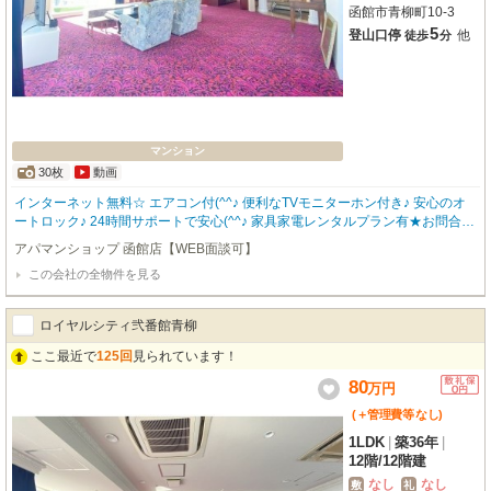
函館市青柳町10-3
5
登山口停
他
徒歩
分
マンション
30枚
動画
インターネット無料☆ エアコン付(^^♪ 便利なTVモニターホン付き♪ 安心のオ
ートロック♪ 24時間サポートで安心(^^♪ 家具家電レンタルプラン有★お問合わ
せはアパマンショップ函館地域№1の物件取扱数の函館店0138-46-9300まで☆
アパマンショップ 函館店【WEB面談可】
この会社の全物件を見る
ロイヤルシティ弐番館青柳
ここ最近で
125回
見られています！
80
万
円
(＋管理費等
なし
)
1LDK
|
築36年
|
12階
/
12階建
なし
なし
敷
礼