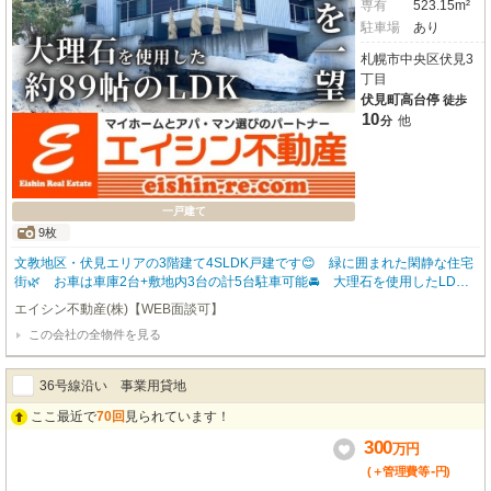
専有
523.15m²
駐車場
あり
札幌市中央区伏見3
丁目
伏見町高台停
徒歩
10
他
分
一戸建て
9枚
文教地区・伏見エリアの3階建て4SLDK戸建です😊 緑に囲まれた閑静な住宅
街🌿 お車は車庫2台+敷地内3台の計5台駐車可能🚘 大理石を使用したLDK
は広々約89帖✨大人数でのパーティも楽しめます🍷 バルコニーからの眺望良
エイシン不動産(株)【WEB面談可】
好🎵札幌市内を一望できます🌈 エレベーター・ジャグジー・各室エアコン・
この会社の全物件を見る
浴室3か所・トイレ4か所・無料Wi-Fi等の設備も充実✨ 収納も豊富で各居室
を広々と使用できます🙆 慈啓会病院・ラルズマート・ダイソー・サツドラ・
DCＭがお車で5分圏内🙌旭山記念公園・円山動物園・藻岩山・幌見峠などの観
36号線沿い 事業用貸地
光スポットへのアクセスも便利な立地です🌟 🔶初期費用は1,980万2,250円
（賃料300万円+24時間安心サポート1,500円+初回保証料150万750円+敷金90
ここ最近で
70回
見られています！
0万円+礼金300万円+仲介手数料330万円※月頭入居の場合）+住宅保険料別
300
万
円
途 🔶毎月のお支払い額は300万2,400円（賃料300万円+24時間安心サポート
1,500円+継続保証料900円） 🔶内覧のご希望・詳細はエイシン不動産までお
-
(＋管理費等
円
)
気軽にお問い合わせください😊