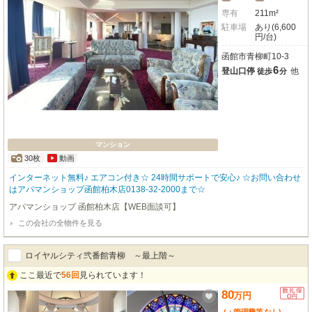
専有
211m²
駐車場
あり(6,600
円/台)
函館市青柳町10-3
6
登山口停
他
徒歩
分
マンション
30枚
動画
インターネット無料♪ エアコン付き☆ 24時間サポートで安心♪ ☆お問い合わせ
はアパマンショップ函館柏木店0138-32-2000まで☆
アパマンショップ 函館柏木店【WEB面談可】
この会社の全物件を見る
ロイヤルシティ弐番館青柳 ～最上階～
ここ最近で
56回
見られています！
80
万
円