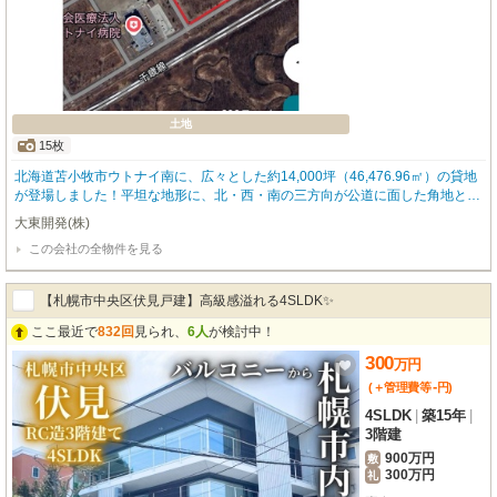
土地
15枚
北海道苫小牧市ウトナイ南に、広々とした約14,000坪（46,476.96㎡）の貸地
が登場しました！平坦な地形に、北・西・南の三方向が公道に面した角地とい
う恵まれた立地が魅力です。準工業地域に指定されており、モータープールや
大東開発(株)
車両保管、資材置場、倉庫・店舗など、幅広い事業展開にご活用いただけま
この会社の全物件を見る
す。状況に応じて短期でのご契約もご相談に応じます。お客様の事業計画に合
わせて、分割のご相談も承っておりますので、お気軽にお申し付けください。
また、事業用定期借地契約についても柔軟に対応可能ですのでお気軽にご相談
【札幌市中央区伏見戸建】高級感溢れる4SLDK✨
下さい。
ここ最近で
832回
見られ、
6人
が検討中！
300
万
円
-
(＋管理費等
円
)
4SLDK
|
築15年
|
3階建
900万円
敷
300万円
礼