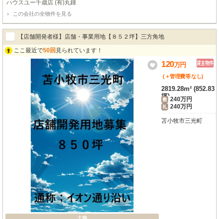
ハウスユー千歳店 (有)丸鍾
浴室乾燥機,洗面所独立 ○エアコン:有り,暖房(ガス暖房),床暖房:有り,洗濯機置
この会社の全物件を見る
き場:有り(室内) ○インターホン:TV付,防犯カメラ,オートロック:有り,BS,CAT
V,CS:有り,インターネット:高速ネット,インターネット:対応 ○水道:その他,排
水:その他,ガス種類:都市ガス,法人:可,24時間換気システム,フローリング:一部フ
【店舗開発者様】店舗・事業用地【８５２坪】三方角地
ローリング,ベランダ,ウォークインクローゼット:有り,シューズボックス:有り,
トランクルーム,宅配ボックス,ロードヒーティング
ここ最近で
50回
見られています！
120
万
円
(＋管理費等
なし
)
2819.28m² (852.83
坪)
240万円
敷
240万円
礼
苫小牧市三光町
土地