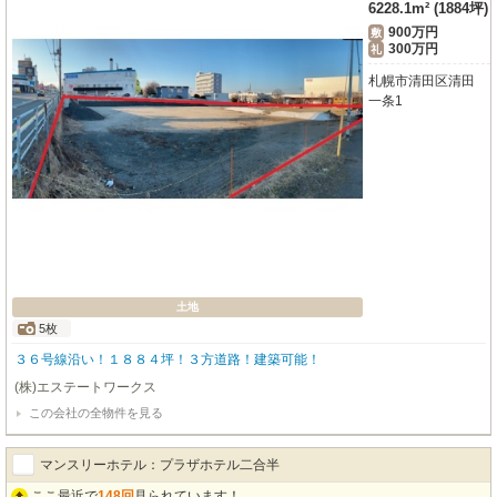
6228.1m² (1884坪)
900万円
敷
300万円
礼
札幌市清田区清田
一条1
土地
5枚
３６号線沿い！１８８４坪！３方道路！建築可能！
(株)エステートワークス
この会社の全物件を見る
マンスリーホテル：プラザホテル二合半
ここ最近で
148回
見られています！