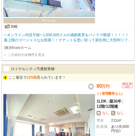
マンション
30枚
✨オンライン内見可能✨1,000,000ドルの函館夜景をパノラマ眺望！！！！！
最上階のゴージャスなお部屋！！テナントを思い切って居住用に大型利リフォ
ーム致しました！！！他にないオンリーワンな高級マンションはエレベーター
(株)Miraieホーム
付きのオートロック仕様！！ 初期費用をクレジットカードでお支払いいただ
この会社の全物件を見る
けます🎵 お気軽に当店スタッフまでお問い合わせくださいませ(*^-^*) 経験豊
富なスタッフが対応致します(^^♪ご連絡お待ちしております😊 お問い合わせは
ＴＥＬ０１３８-８３-７２８０㈱Ｍｉｒａｉｅホームまでご連絡下さい🎵
ロイヤルシティ弐番館青柳
ここ最近で
125回
見られています！
80
万
円
(＋管理費等
なし
)
1LDK
|
築36年
|
12階
/
12階建
なし
なし
敷
礼
専有
211m²
駐車場
あり(6,600
円/台)