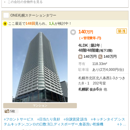
この会社の全物件を見る
具・家電、照明器具、冷蔵庫、室内洗濯機が揃っており、入居後すぐに快適な
滞在を始められるのが嬉しいポイントです。保証人不要でマンスリー契約も可
能なので、急なご入用にも柔軟に対応いたします。敷地内や近隣に10台以上の
ONE札幌ステーションタワー
駐車場も確保でき、お車の利用もスムーズです。さらに、会議室スペースを別
途契約すれば、事務所としても活用いただけます。周辺にはスーパーやコンビ
ここ最近で
148回
見られ、
1人
が検討中！
ニ、銀行、役場などが徒歩圏内に充実しており、生活利便性も良し。新しいビ
140
万
円
ジネス拠点として、ぜひご検討ください。
-
(＋管理費等
円
)
4LDK
|
築2年
|
48階
/
48階建
(地下2階)
140万円
140万円
敷
礼
専有
118.33m²
駐車場
あり(2万4,000円/台)
札幌市北区北八条西1-3さつき
た8・1 202号室
6
札幌駅
他
徒歩
分
マンション
5枚
○フロントサービス ○日当たり良好 ○分譲賃貸:該当 ○キッチンタイプ:シス
テムキッチン,コンロの口数:3口,ディスポーザー,食器洗い乾燥機 ○トイ
レ種類:水洗,バストイレ:別室,バス:有り,温水洗浄便座,給湯:ガス,追い焚き給湯,