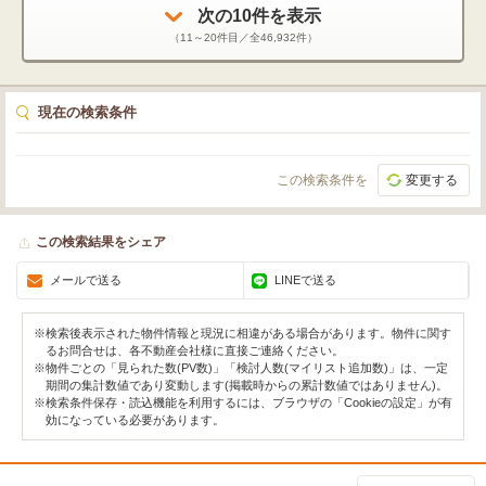
次の
10
件を表示
（
11～20
件目／全
46,932
件）
現在の検索条件
この検索条件を
変更する
この検索結果をシェア
メールで送る
LINEで送る
※検索後表示された物件情報と現況に相違がある場合があります。物件に関す
るお問合せは、各不動産会社様に直接ご連絡ください。
※物件ごとの「見られた数(PV数)」「検討人数(マイリスト追加数)」は、一定
期間の集計数値であり変動します(掲載時からの累計数値ではありません)。
※検索条件保存・読込機能を利用するには、ブラウザの「Cookieの設定」が有
効になっている必要があります。