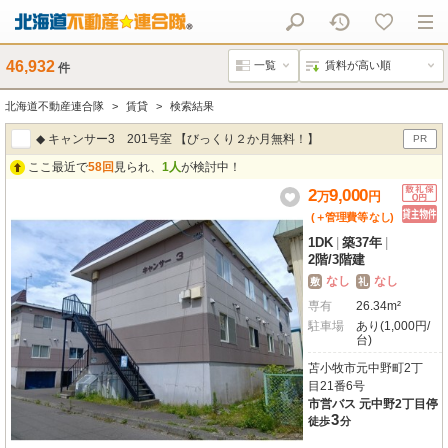
46,932
件
北海道不動産連合隊
賃貸
検索結果
◆ キャンサー3 201号室 【びっくり２か月無料！】
PR
ここ最近で
58回
見られ、
1人
が検討中！
2
9,000
万
円
(＋管理費等
なし
)
1DK
|
築37年
|
2階
/
3階建
なし
なし
敷
礼
専有
26.34m²
駐車場
あり(1,000円/
台)
苫小牧市元中野町2丁
目21番6号
市営バス 元中野2丁目停
3
徒歩
分