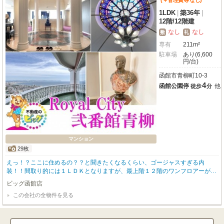
(＋管理費等
なし
)
1LDK
|
築36年
|
12階
/
12階建
なし
なし
敷
礼
専有
211m²
駐車場
あり(6,600
円/台)
函館市青柳町10-3
4
函館公園停
他
徒歩
分
マンション
29枚
えっ！？ここに住めるの？？と聞きたくなるくらい、ゴージャスすぎる内
装！！間取り的には１ＬＤＫとなりますが、最上階１２階のワンフロアーがこ
の１部屋だけなので広すぎるくらいの室内✨映えるステンドグラス、景色を眺
ビッグ函館店
めながらお酒を楽しめそうなバーカウンター、広いダイニングキッチン、オー
この会社の全物件を見る
シャンビューのバルコニーなどお伝えしきれないほどの豪華さ🎀ぜひ、あなた
の目で直接見ていただくことをオススメします😆 物件のお問い合わせはビッ
グ函館店【０１３８－８３－６０８３】までお問い合わせください！