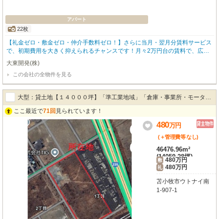
アパート
22枚
【礼金ゼロ・敷金ゼロ・仲介手数料ゼロ！】さらに当月・翌月分賃料サービス
で、初期費用を大きく抑えられるチャンスです！月々2万円台の賃料で、広々1
DK（洋室6帖・LK6帖）のゆとりある空間が魅力。南向きで日当り良好、フロ
大東開発(株)
ーリングのお部屋で快適な新生活を始めませんか？市営バス停「元中野2丁
この会社の全物件を見る
目」まで徒歩3分とアクセス便利。スーパーやコンビニも徒歩圏内にあり、
日々の買い物にも困りません。バス・トイレ別、室内洗濯機置場、2口ガスコ
ンロ、灯油暖房など設備も充実。ブロードバンド対応で快適なネット環境も整
大型：貸土地【１４０００坪】「準工業地域」「倉庫・事業所・モーター
っています。そして、大切なペット（猫も可）と一緒に暮らせるのも嬉しいポ
イント。駐車場も月々1,000円でご利用いただけます。お得な条件と充実の設
ここ最近で
71回
見られています！
プールなど」
備、住みやすい環境が揃ったこのお部屋で、新しい暮らしをスタートしません
480
万
円
か？ぜひお気軽にお問い合わせください！
(＋管理費等
なし
)
46476.96m²
(14059.28坪)
480万円
敷
480万円
礼
苫小牧市ウトナイ南
1-907-1