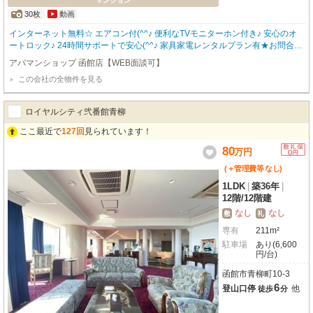
マンション
30枚
動画
インターネット無料☆ エアコン付(^^♪ 便利なTVモニターホン付き♪ 安心のオ
ートロック♪ 24時間サポートで安心(^^♪ 家具家電レンタルプラン有★お問合わ
せはアパマンショップ函館地域№1の物件取扱数の函館店0138-46-9300まで☆
アパマンショップ 函館店【WEB面談可】
この会社の全物件を見る
ロイヤルシティ弐番館青柳
ここ最近で
127回
見られています！
80
万
円
(＋管理費等
なし
)
1LDK
|
築36年
|
12階
/
12階建
なし
なし
敷
礼
専有
211m²
駐車場
あり(6,600
円/台)
函館市青柳町10-3
6
登山口停
他
徒歩
分