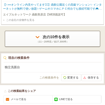
【✨👀オンライン内見やってます💁‍♀️】函館公園近くの高級マンション✨ インタ
ーネットが無料で使い放題✨ゲームやスマホにＰＣ何台でも接続可能です🎮 エ
アコン付きで暑い夏も快適にすごせます🎐 防犯に効果的なオートロック付で
エイブルネットワーク 函館美原店【WEB面談可】
す🔑 家賃保証会社との契約で連帯保証人が不要です👍 初期費用をクレジット
この会社の全物件を見る
カードでお支払いいただけます💳 函館近郊エリアのお部屋幅広くご紹介可✨
お問い合わせはエイブル函館美原店（0138）84-1666までお気軽にどうぞ✨
次の
10
件を表示
（
11～20
件目／全
27,300
件）
現在の検索条件
独立洗面台
この検索条件を
変更する
保存する
この検索結果をシェア
メールで送る
LINEで送る