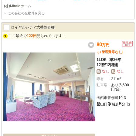
ーム致しました！！！他にないオンリーワンな高級マンションはエレベーター
(株)Miraieホーム
付きのオートロック仕様！！ 初期費用をクレジットカードでお支払いいただ
この会社の全物件を見る
けます🎵 お気軽に当店スタッフまでお問い合わせくださいませ(*^-^*) 経験豊
富なスタッフが対応致します(^^♪ご連絡お待ちしております😊 お問い合わせは
ＴＥＬ０１３８-８３-７２８０㈱Ｍｉｒａｉｅホームまでご連絡下さい🎵
ロイヤルシティ弐番館青柳
ここ最近で
122回
見られています！
80
万
円
(＋管理費等
なし
)
1LDK
|
築36年
|
12階
/
12階建
なし
なし
敷
礼
専有
211m²
駐車場
あり(6,600
円/台)
函館市青柳町10-3
5
登山口停
他
徒歩
分