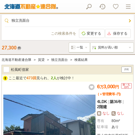
独立洗面台
この検索条件を
変更する
保存する
27,300
件
北海道不動産連合隊
賃貸
独立洗面台
検索結果
松風町借家
PR
ここ最近で
473回
見られ、
2人
が検討中！
6
3,000
万
円
-
(＋管理費等
円
)
4LDK
|
築36年
|
2階建
なし
なし
敷
礼
専有
80m²
駐車場
あり