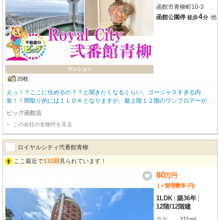
函館市青柳町10-3
4
函館公園停
他
徒歩
分
マンション
29枚
えっ！？ここに住めるの？？と聞きたくなるくらい、ゴージャスすぎる内
装！！間取り的には１ＬＤＫとなりますが、最上階１２階のワンフロアーがこ
の１部屋だけなので広すぎるくらいの室内✨映えるステンドグラス、景色を眺
ビッグ函館店
めながらお酒を楽しめそうなバーカウンター、広いダイニングキッチン、オー
この会社の全物件を見る
シャンビューのバルコニーなどお伝えしきれないほどの豪華さ🎀ぜひ、あなた
の目で直接見ていただくことをオススメします😆 物件のお問い合わせはビッ
グ函館店【０１３８－８３－６０８３】までお問い合わせください！
ロイヤルシティ弐番館青柳
ここ最近で
132回
見られています！
80
万
円
-
(＋管理費等
円
)
1LDK
|
築36年
|
12階
/
12階建
専有
211m²