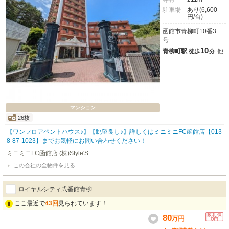
駐車場
あり(6,600
円/台)
函館市青柳町10番3
号
10
青柳町駅
他
徒歩
分
マンション
26枚
【ワンフロアペントハウス♪】【眺望良し♪】詳しくはミニミニFC函館店【013
8-87-1023】までお気軽にお問い合わせください！
ミニミニFC函館店 (株)Style'S
この会社の全物件を見る
ロイヤルシティ弐番館青柳
ここ最近で
43回
見られています！
80
万
円