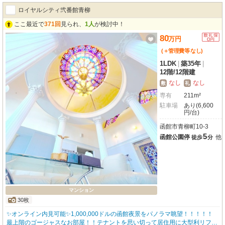
裕があり、日々の食事づくりはもちろん、ホームパーティーのような時間も楽
ロイヤルシティ弐番館青柳
しめそうだと感じました。 キッチンとリビングの距離感がちょうどよく、コ
ミュニケーションを大切にした暮らしがイメージできます。 各居室も一つひ
ここ最近で
371回
見られ、
1人
が検討中！
とつにゆとりがあり、家族それぞれのプライベート空間をしっかり確保できる
80
万
円
点が魅力です。 寝室としての落ち着きはもちろん、ワークスペースや趣味の
部屋としても活用でき、ライフスタイルに合わせた使い方ができそうです。
(＋管理費等
なし
)
ウォークインクローゼットやトランクルームも備わっており、収納力の高さも
1LDK
|
築35年
|
日々の暮らしを支えてくれるポイントだと感じました。
12階
/
12階建
なし
なし
敷
礼
専有
211m²
駐車場
あり(6,600
円/台)
函館市青柳町10-3
5
函館公園停
他
徒歩
分
マンション
30枚
✨オンライン内見可能✨1,000,000ドルの函館夜景をパノラマ眺望！！！！！
最上階のゴージャスなお部屋！！テナントを思い切って居住用に大型利リフォ