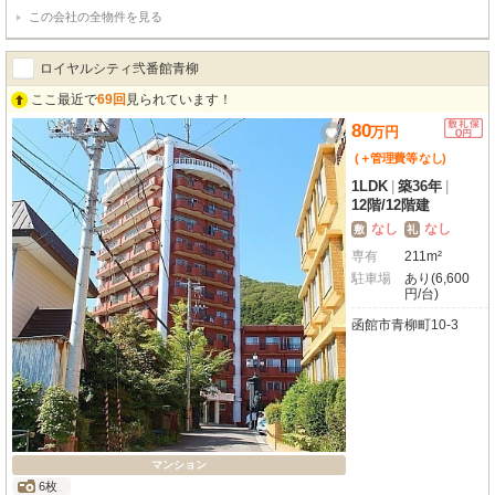
すが、エアコン付きなので夏も快適です🎐 函館近郊エリアのお部屋幅広くご
この会社の全物件を見る
紹介可✨ 初期費用をクレジットカードでお支払いいただけます💳 お問い合わ
せはエイブルＮＷ函館五稜郭店【0138-84-8630】までお気軽に✨
ロイヤルシティ弐番館青柳
ここ最近で
69回
見られています！
80
万
円
(＋管理費等
なし
)
1LDK
|
築36年
|
12階
/
12階建
なし
なし
敷
礼
専有
211m²
駐車場
あり(6,600
円/台)
函館市青柳町10-3
マンション
6枚