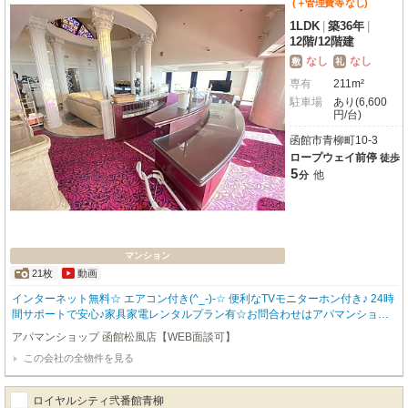
(＋管理費等
なし
)
1LDK
|
築36年
|
12階
/
12階建
なし
なし
敷
礼
専有
211m²
駐車場
あり(6,600
円/台)
函館市青柳町10-3
ロープウェイ前停
徒歩
5
他
分
マンション
21枚
動画
インターネット無料☆ エアコン付き(^_-)-☆ 便利なTVモニターホン付き♪ 24時
間サポートで安心♪家具家電レンタルプラン有☆お問合わせはアパマンショッ
プ函館地域№1の物件取扱数の函館松風店0138-83-8665まで(^^♪
アパマンショップ 函館松風店【WEB面談可】
この会社の全物件を見る
ロイヤルシティ弐番館青柳