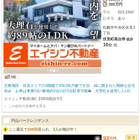
300万円
礼
専有
523.15m²
駐車場
あり
札幌市中央区伏見3
丁目
伏見町高台停
徒歩
10
他
分
一戸建て
9枚
文教地区・伏見エリアの3階建て4SLDK戸建です😊 緑に囲まれた閑静な住宅
街🌿 お車は車庫2台+敷地内3台の計5台駐車可能🚘 大理石を使用したLDK
は広々約89帖✨大人数でのパーティも楽しめます🍷 バルコニーからの眺望良
エイシン不動産(株)【WEB面談可】
好🎵札幌市内を一望できます🌈 エレベーター・ジャグジー・各室エアコン・
この会社の全物件を見る
浴室3か所・トイレ4か所・無料Wi-Fi等の設備も充実✨ 収納も豊富で各居室
を広々と使用できます🙆 慈啓会病院・ラルズマート・ダイソー・サツドラ・
DCＭがお車で5分圏内🙌旭山記念公園・円山動物園・藻岩山・幌見峠などの観
円山パークレジデンス
光スポットへのアクセスも便利な立地です🌟 🔶初期費用は1,980万2,250円
（賃料300万円+24時間安心サポート1,500円+初回保証料150万750円+敷金90
ここ最近で
268回
見られ、
2人
が検討中！
0万円+礼金300万円+仲介手数料330万円※月頭入居の場合）+住宅保険料別
93
万
円
途 🔶毎月のお支払い額は300万2,400円（賃料300万円+24時間安心サポート