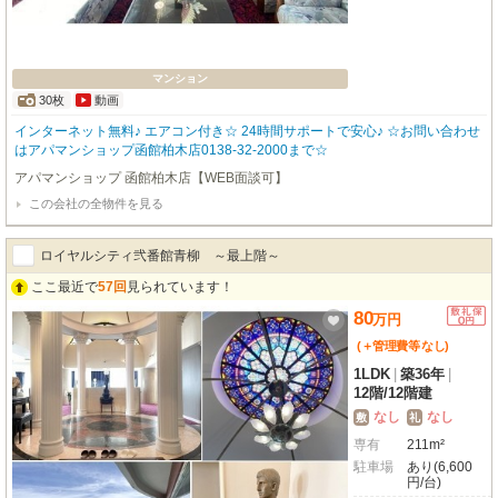
マンション
30枚
動画
インターネット無料♪ エアコン付き☆ 24時間サポートで安心♪ ☆お問い合わせ
はアパマンショップ函館柏木店0138-32-2000まで☆
アパマンショップ 函館柏木店【WEB面談可】
この会社の全物件を見る
ロイヤルシティ弐番館青柳 ～最上階～
ここ最近で
57回
見られています！
80
万
円
(＋管理費等
なし
)
1LDK
|
築36年
|
12階
/
12階建
なし
なし
敷
礼
専有
211m²
駐車場
あり(6,600
円/台)