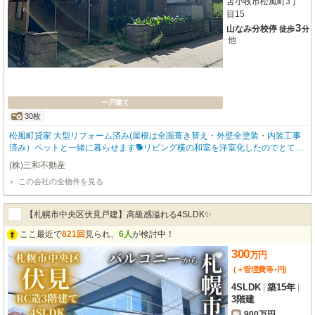
苫小牧市松風町3丁
目15
3
山なみ分校停
徒歩
分
他
一戸建て
30枚
松風町貸家 大型リフォーム済み(屋根は全面葺き替え・外壁全塗装・内装工事
済み）ペットと一緒に暮らせます🐕リビング横の和室を洋室化したのでとても
使いやすくなりました♪キッチンも広く使い勝手が良いです♪リビングは南向き
(株)三和不動産
で、日当たり良好♪自然豊かな地区でガーデニングや家庭菜園ができるお庭も
この会社の全物件を見る
あります♪駐車場は嬉しいカーポート付きです♪タイヤ収納にピッタリな 物置
付き♪
【札幌市中央区伏見戸建】高級感溢れる4SLDK✨
ここ最近で
821回
見られ、
6人
が検討中！
300
万
円
-
(＋管理費等
円
)
4SLDK
|
築15年
|
3階建
900万円
敷