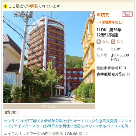
ここ最近で
50回
見られています！
80
万
円
(＋管理費等
なし
)
1LDK
|
築36年
|
12階
/
12階建
なし
なし
敷
礼
専有
211m²
駐車場
あり(6,600
円/台)
函館市青柳町10-3
9
青柳町駅
他
徒歩
分
マンション
6枚
オンライン内見可能です😍函館公園そばのオートロック付き高級賃貸マンショ
ンです!! インターネットはWi-Fiが無料使い放題なのでスマホもパソコンも何台
でも繋げてご利用いただけます🎶 函館も夏は厳しい暑さになってきておりま
エイブルネットワーク 函館五稜郭店【WEB面談可】