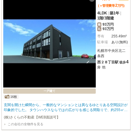
1,500円+継続保証料900円） 🔶内覧のご希望・詳細はエイシン不動産までお
2
(＋管理費等
万
円
)
気軽にお問い合わせください😊
4LDK
|
築1年
|
1階
/
3階建
93万円
敷
93万円
礼
専有
255.49m²
駐車場
あり(無料)
札幌市中央区北二
条西
4
西２８丁目駅
徒歩
他
分
一戸建て
16枚
玄関を開けた瞬間から、一般的なマンションとは異なるゆとりある空間設計が
印象的でした。 タウンハウスならではの広がりを感じる間取りで、約255㎡と
いう広さは実際に体感するとより魅力的に映ります。 リビングへ進むと、開
(株)さくらの不動産【WEB面談可】
放感のある空間に自然光が差し込み、家族が自然と集まりたくなるようなあた
この会社の全物件を見る
たかみを感じました。 対面キッチンはリビング全体を見渡せる配置で、料理
をしながら家族の様子を感じられる安心感があります。 作業スペースにも余