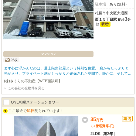
駐車場
あり(無料)
札幌市中央区大通西
3
西１５丁目駅
徒歩
分
他
駅近!
マンション
26枚
まず心に浮かんだのは、最上階角部屋という特別な位置。 窓からたっぷりと
光が入り、プライベート感がしっかりと確保された空間で、静かに、そしての
びのびと暮らす未来が想像できました。 14畳のリビングには、カウンターキ
(株)さくらの不動産【WEB面談可】
ッチンがゆったりと配置されています。 3.7畳の広さを持つキッチンには3口
この会社の全物件を見る
ガスコンロがあり、料理をしながらリビングの家族やペットの様子を感じられ
るのは大きな魅力です。 都市ガス仕様という点も、日々の光熱費を抑えたい
と考える家庭にはうれしいポイント。 特に冬の暖房はガスが心強く、床暖房
ONE札幌ステーションタワー
と組み合わせることで部屋全体がふんわりと暖まる快適さが期待できます。 3
つの洋室は、7.8畳・7.4畳・5.5畳と、それぞれゆとりある広さで、夫婦の寝
ここ最近で
61回
見られています！
室・子ども部屋・書斎と、ライフスタイルに合わせた使い分けができそうで
35
万
円
す。 主寝室にはウォークインクローゼットが備わっており、衣類だけでなく
季節家電や趣味の道具もすっきり収納できる設計。
-
(＋管理費等
円
)
2LDK
|
築2年
|