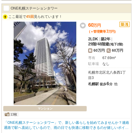
ONE札幌ステーションタワー
ここ最近で
45回
見られています！
60
万
円
3
(＋管理費等
万
円
)
2LDK
|
築2年
|
29階
/
48階建
(地下2階)
60万円
60万円
敷
礼
専有
67.69m²
駐車場
なし
札幌市北区北八条西1丁
目3
6
札幌駅
他
徒歩
分
マンション
13枚
「ONE札幌ステーションタワー」で、新しい暮らしを始めてみませんか？連絡
通路で駅へ直結しているので、雨の日でも快適に移動できるのが嬉しいポイン
トですね。2023年12月築の築浅マンションで、29階に位置する2LDKのお部