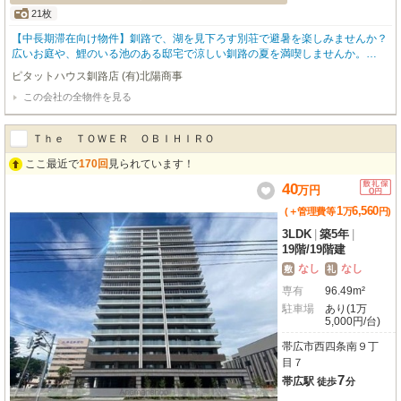
21枚
【中長期滞在向け物件】釧路で、湖を見下ろす別荘で避暑を楽しみませんか？
広いお庭や、鯉のいる池のある邸宅で涼しい釧路の夏を満喫しませんか。
時々、キタキツネやエゾシカなどが遊びに来きます。 野鳥観察スポットの春
ピタットハウス釧路店 (有)北陽商事
採湖ネイチャーセンターまで徒歩3分。シマエナガやカモもやってきます。8月
この会社の全物件を見る
には目の前の春採湖で花火大会もあります。 ※当物件は家具家電付マンスリー
物件です
Ｔｈｅ ＴＯＷＥＲ ＯＢＩＨＩＲＯ
ここ最近で
170回
見られています！
40
万
円
1
6,560
(＋管理費等
万
円
)
3LDK
|
築5年
|
19階
/
19階建
なし
なし
敷
礼
専有
96.49m²
駐車場
あり(1万
5,000円/台)
帯広市西四条南９丁
目７
7
帯広駅
徒歩
分