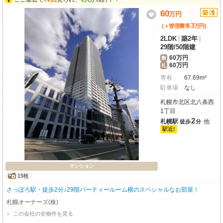
60
万
円
3
(＋管理費等
万
円
)
2LDK
|
築2年
|
29階
/
50階建
60万円
敷
60万円
礼
専有
67.69m²
駐車場
なし
札幌市北区北八条西
1丁目
2
札幌駅
他
徒歩
分
駅近!
マンション
19枚
さっぽろ駅・徒歩2分♪29階パーティールーム横のスペシャルなお部屋！
札幌オーナーズ(株)
この会社の全物件を見る