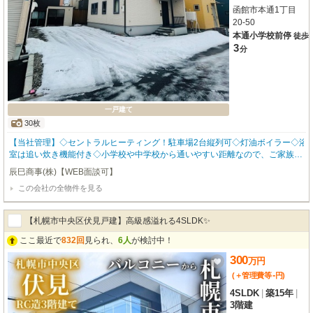
函館市本通1丁目
20-50
本通小学校前停
徒歩
3
分
一戸建て
30枚
【当社管理】◇セントラルヒーティング！駐車場2台縦列可◇灯油ボイラー◇浴
室は追い炊き機能付き◇小学校や中学校から通いやすい距離なので、ご家族で
のご入居にもオススメです！残置物：ブラインド、エアコン◇ご都合に合わせ
辰巳商事(株)【WEB面談可】
てご案内させていただきますのでお気軽にご連絡ください★お問合せは辰己商
この会社の全物件を見る
事株式会社（0138-23-3736）までお気軽にご連絡ください！
【札幌市中央区伏見戸建】高級感溢れる4SLDK✨
ここ最近で
832回
見られ、
6人
が検討中！
300
万
円
-
(＋管理費等
円
)
4SLDK
|
築15年
|
3階建