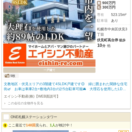
900万円
敷
300万円
礼
専有
523.15m²
駐車場
あり
札幌市中央区伏見3
丁目
伏見町高台停
徒歩
10
他
分
一戸建て
9枚
文教地区・伏見エリアの3階建て4SLDK戸建です😊 緑に囲まれた閑静な住宅
街🌿 お車は車庫2台+敷地内3台の計5台駐車可能🚘 大理石を使用したLDK
は広々約89帖✨大人数でのパーティも楽しめます🍷 バルコニーからの眺望良
エイシン不動産(株)【WEB面談可】
好🎵札幌市内を一望できます🌈 エレベーター・ジャグジー・各室エアコン・
この会社の全物件を見る
浴室3か所・トイレ4か所・無料Wi-Fi等の設備も充実✨ 収納も豊富で各居室
を広々と使用できます🙆 慈啓会病院・ラルズマート・ダイソー・サツドラ・
DCＭがお車で5分圏内🙌旭山記念公園・円山動物園・藻岩山・幌見峠などの観
ONE札幌ステーションタワー
光スポットへのアクセスも便利な立地です🌟 🔶初期費用は1,980万2,250円
（賃料300万円+24時間安心サポート1,500円+初回保証料150万750円+敷金90
ここ最近で
148回
見られ、
1人
が検討中！
0万円+礼金300万円+仲介手数料330万円※月頭入居の場合）+住宅保険料別