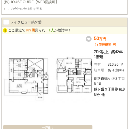
(株)HOUSE GUIDE【WEB面談可】
屋は、専有面積67.69㎡のゆとりの空間。バルコニーからは開放感あふれる眺
この会社の全物件を見る
望と、心地よい陽当たりを毎日お楽しみいただけます。室内には、お料理が楽
しくなるシステムキッチン、たっぷり収納できるウォークインクローゼット、
冬でも快適な床暖房、雨の日も安心の浴室乾燥機や追い焚き機能付きバスな
レイクビュー鶴ケ岱
ど、充実の設備が揃っています。オートロックや防犯カメラ、宅配BOXも完備
され、セキュリティ面も安心。ゲストルームやラウンジといった共用施設も充
ここ最近で
389回
見られ、
1人
が検討中！
実しており、日々の生活をより豊かに彩ってくれることでしょう。この素敵な
50
万
円
タワーマンションで、快適で安心な新生活をスタートさせてみませんか。
-
(＋管理費等
円
)
7DK以上
|
築42年
|
1階建
専有
316.96m²
駐車場
あり(無料)
釧路市鶴ケ岱３丁目
6-10
鶴ヶ岱２丁目停
徒歩
8
他
分
一戸建て