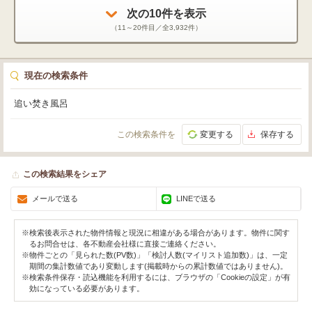
済みという徹底ぶり。プロも使用する高性能機種とのことで、天候に左右され
ずに練習できる環境は、趣味を超えて日常に特別感をもたらしてくれそうで
次の
10
件を表示
す。打席に立つだけで、気持ちが切り替わるような、そんな非日常の空間が自
（
11～20
件目／全
3,932
件）
宅にある贅沢さを感じました。 階段を上がって2階へ進むと、19.5帖の広々と
したリビングが広がります。アイランドキッチンは、空間の中心に配置されて
いて、料理しながら家族の様子を見渡せる配置。調理に集中しつつも会話が弾
むキッチンは、忙しい日常の中でも心のゆとりをもたらしてくれそうです。
現在の検索条件
追い焚き風呂
この検索条件を
変更する
保存する
この検索結果をシェア
メールで送る
LINEで送る
※検索後表示された物件情報と現況に相違がある場合があります。物件に関す
るお問合せは、各不動産会社様に直接ご連絡ください。
※物件ごとの「見られた数(PV数)」「検討人数(マイリスト追加数)」は、一定
期間の集計数値であり変動します(掲載時からの累計数値ではありません)。
※検索条件保存・読込機能を利用するには、ブラウザの「Cookieの設定」が有
効になっている必要があります。