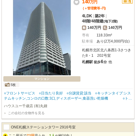
140
万
円
途 🔶毎月のお支払い額は300万2,400円（賃料300万円+24時間安心サポート
1,500円+継続保証料900円） 🔶内覧のご希望・詳細はエイシン不動産までお
-
(＋管理費等
円
)
気軽にお問い合わせください😊
4LDK
|
築2年
|
48階
/
48階建
(地下2階)
140万円
140万円
敷
礼
専有
118.33m²
駐車場
あり(2万4,000円/台)
札幌市北区北八条西1-3さつき
た8・1 202号室
6
札幌駅
他
徒歩
分
マンション
5枚
○フロントサービス ○日当たり良好 ○分譲賃貸:該当 ○キッチンタイプ:シス
テムキッチン,コンロの口数:3口,ディスポーザー,食器洗い乾燥機 ○トイ
レ種類:水洗,バストイレ:別室,バス:有り,温水洗浄便座,給湯:ガス,追い焚き給湯,
ハウスユー千歳店 (有)丸鍾
浴室乾燥機,洗面所独立 ○エアコン:有り,暖房(ガス暖房),床暖房:有り,洗濯機置
この会社の全物件を見る
き場:有り(室内) ○インターホン:TV付,防犯カメラ,オートロック:有り,BS,CAT
V,CS:有り,インターネット:高速ネット,インターネット:対応 ○水道:その他,排
水:その他,ガス種類:都市ガス,法人:可,24時間換気システム,フローリング:一部フ
ONE札幌ステーションタワー 2916号室
ローリング,ベランダ,ウォークインクローゼット:有り,シューズボックス:有り,
トランクルーム,宅配ボックス,ロードヒーティング
ここ最近で
72回
見られ、
1人
が検討中！