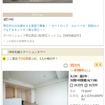
マンション
24枚
帯広中心の分譲ＭＳを賃貸で募集！！ オートロック・エレベータ・防犯カメ
ラなどセキュリティ面も安心！！
アパマンショップ帯広西店 (有)帯広ドットコム【WEB面談可】
この会社の全物件を見る
ONE札幌ステーションタワー
ここ最近で
102回
見られ、
1人
が検討中！
35
万
円
(＋管理費等
なし
)
3LDK
|
築2年
|
36階
/
48階建
(地下2階)
35万円
35万円
敷
礼
専有
75.82m²
駐車場
あり(2万4,000円/
台)