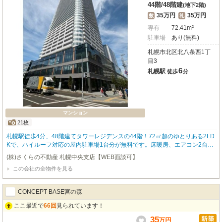
44階
/
48階建
(地下2階)
35万円
35万円
敷
礼
専有
72.41m²
駐車場
あり(無料)
札幌市北区北八条西1丁
目3
6
札幌駅
徒歩
分
マンション
21枚
札幌駅徒歩4分、48階建てタワーレジデンスの44階！72㎡超のゆとりある2LD
Kで、ハイルーフ対応の屋内駐車場1台分が無料です。床暖房、エアコン2台、
食洗機、浴室乾燥機、追い焚き、ウォークインクローゼットなど設備も充実。
(株)さくらの不動産 札幌中央支店【WEB面談可】
都心で上質な暮らしを求める方におすすめです♪
この会社の全物件を見る
CONCEPT BASE宮の森
ここ最近で
66回
見られています！
35
万
円