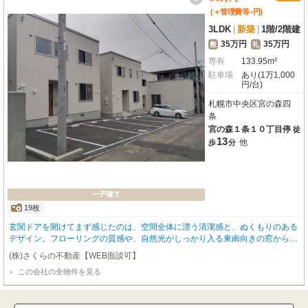
-
(＋管理費等
円
)
3LDK
|
新築
|
1階
/
2階建
35万円
35万円
敷
礼
専有
133.95m²
駐車場
あり(1万1,000
円/台)
札幌市中央区宮の森四
条
宮の森１条１０丁目停
徒
13
他
歩
分
一戸建て
19枚
玄関ドアを開けてまず感じたのは、空間全体に漂う清潔感と、ぬくもりのある
デザイン。フローリングの質感や、自然光がしっかり入る東南向きの窓からの
光が、室内をふんわりと包み込んでいて、最初の一歩で心が和らぐ印象でし
(株)さくらの不動産【WEB面談可】
た。玄関すぐ横には手洗いスペースがあり、帰宅後すぐに手を洗えるのは、子
この会社の全物件を見る
育て中の家庭や衛生面に配慮したい方にとって安心ポイントです。 1階には洋
室のほかに、圧倒的な存在感を放つ「ゴルフ教室」と書かれた大空間。実際に
は本格的なゴルフシミュレーターが導入された専用ルームで、吸音シート施工