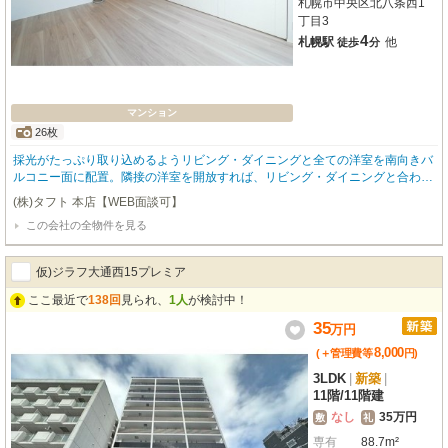
札幌市中央区北八条西1
丁目3
4
札幌駅
他
徒歩
分
マンション
26枚
採光がたっぷり取り込めるようリビング・ダイニングと全ての洋室を南向きバ
ルコニー面に配置。隣接の洋室を開放すれば、リビング・ダイニングと合わせ
て約15.2帖の空間に。大切な人との会話が楽しめる対面キッチンは、リビン
(株)タフト 本店【WEB面談可】
グ・ダイニングと廊下から出入りできる2WAY動線を利用。地上48階建て・高
この会社の全物件を見る
さ175mと、高層タワーレジデンスとして札幌の中枢にそびえ立つ「ONE札幌
ステーションタワー」。JR札幌駅エリアの象徴となる新ランドマークとして2
024年竣工を迎えました。再開発事業に伴い地下道が延長され、新たに地下鉄
仮)ジラフ大通西15プレミア
出入口を設置。地下鉄東豊線・南北線「さっぽろ」駅・JR札幌駅をはじめ百
貨店や地下街にも地下道で接続。各フロアにゴミステーションを設置。24時間
ここ最近で
138回
見られ、
1人
が検討中！
ゴミ出しが可能。5Fにはコミュニティラウンジやオーナーズラウンジなども併
35
万
円
設。集中して仕事や学習を行うことができるスペースが自由に利用できます。
8,000
(＋管理費等
円
)
3LDK
|
新築
|
11階
/
11階建
なし
35万円
敷
礼
専有
88.7m²