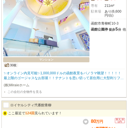
専有
211m²
駐車場
あり(6,600
円/台)
函館市青柳町10-3
5
函館公園停
他
徒歩
分
マンション
30枚
✨オンライン内見可能✨1,000,000ドルの函館夜景をパノラマ眺望！！！！！
最上階のゴージャスなお部屋！！テナントを思い切って居住用に大型利リフォ
ーム致しました！！！他にないオンリーワンな高級マンションはエレベーター
(株)Miraieホーム
付きのオートロック仕様！！ 初期費用をクレジットカードでお支払いいただ
この会社の全物件を見る
けます🎵 お気軽に当店スタッフまでお問い合わせくださいませ(*^-^*) 経験豊
富なスタッフが対応致します(^^♪ご連絡お待ちしております😊 お問い合わせは
ＴＥＬ０１３８-８３-７２８０㈱Ｍｉｒａｉｅホームまでご連絡下さい🎵
ロイヤルシティ弐番館青柳
ここ最近で
124回
見られています！
80
万
円