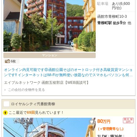
駐車場
あり(6,600
円/台)
函館市青柳町10-3
9
青柳町駅
他
徒歩
分
マンション
6枚
オンライン内見可能です😍函館公園そばのオートロック付き高級賃貸マンショ
ンです!! インターネットはWi-Fiが無料使い放題なのでスマホもパソコンも何台
でも繋げてご利用いただけます🎶 函館も夏は厳しい暑さになってきておりま
エイブルネットワーク 函館五稜郭店【WEB面談可】
すが、エアコン付きなので夏も快適です🎐 函館近郊エリアのお部屋幅広くご
この会社の全物件を見る
紹介可✨ 初期費用をクレジットカードでお支払いいただけます💳 お問い合わ
せはエイブルＮＷ函館五稜郭店【0138-84-8630】までお気軽に✨
ロイヤルシティ弐番館青柳
ここ最近で
69回
見られています！
80
万
円
(＋管理費等
なし
)
1LDK
|
築36年
|