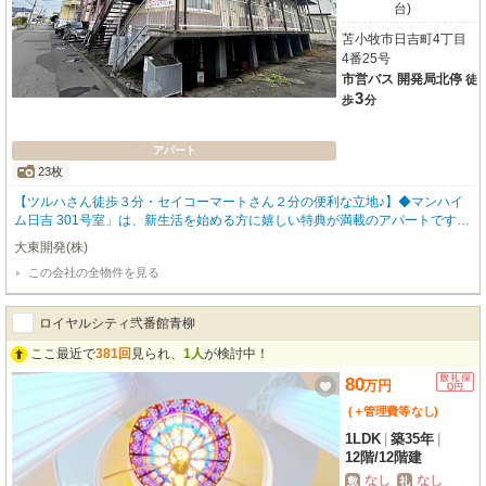
台)
苫小牧市日吉町4丁目
4番25号
市営バス 開発局北停
徒
3
歩
分
アパート
23枚
【ツルハさん徒歩３分・セイコーマートさん２分の便利な立地♪】◆マンハイ
ム日吉 301号室」は、新生活を始める方に嬉しい特典が満載のアパートです。
当社が貸主ならではのサービス！なんと【フリーレント2ヶ月】付き！ご入居
大東開発(株)
月・翌月分の賃料が不要なので、初期費用を賢く抑えたい方に特におすすめで
この会社の全物件を見る
す。さらに、敷金・礼金・保証金もゼロ円で、費用面でのご負担を軽減しま
す。広々とした7.5帖のLDKと洋室4.5帖の1DKは、ゆったりと過ごせる間取
り。最上階・角部屋で日当たりも良好です。二重サッシと灯油暖房完備で、寒
ロイヤルシティ弐番館青柳
い季節も快適にお過ごしいただけます。バス・トイレ別、ガスコンロ2口、シ
ューズボックスなど設備も充実。道南バス「開発局北停」まで徒歩3分とアク
ここ最近で
381回
見られ、
1人
が検討中！
セスも便利。周辺には郵便局（徒歩2分）、複数のコンビニ（徒歩2～5分）、
80
万
円
飲食店、ドラッグストアなど、日々の暮らしに便利な施設が揃っています。
「居住支援物件」のため、ご高齢の方や保証人がいらっしゃらない方もご相談
(＋管理費等
なし
)
可能です。大切なペット（犬・猫）と一緒に新生活を始められるのも魅力。駐
1LDK
|
築35年
|
車場も月額1,000円でご利用いただけます。
12階
/
12階建
なし
なし
敷
礼