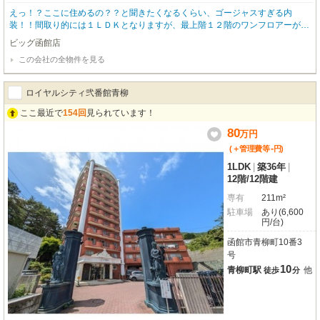
えっ！？ここに住めるの？？と聞きたくなるくらい、ゴージャスすぎる内
装！！間取り的には１ＬＤＫとなりますが、最上階１２階のワンフロアーがこ
の１部屋だけなので広すぎるくらいの室内✨映えるステンドグラス、景色を眺
ビッグ函館店
めながらお酒を楽しめそうなバーカウンター、広いダイニングキッチン、オー
この会社の全物件を見る
シャンビューのバルコニーなどお伝えしきれないほどの豪華さ🎀ぜひ、あなた
の目で直接見ていただくことをオススメします😆 物件のお問い合わせはビッ
グ函館店【０１３８－８３－６０８３】までお問い合わせください！
ロイヤルシティ弐番館青柳
ここ最近で
154回
見られています！
80
万
円
-
(＋管理費等
円
)
1LDK
|
築36年
|
12階
/
12階建
専有
211m²
駐車場
あり(6,600
円/台)
函館市青柳町10番3
号
10
青柳町駅
他
徒歩
分