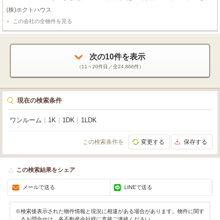
すすめです。ゆとりのある61.33㎡の空間は、日当り良好な13.59畳のLDと13.
(株)ホクトハウス
47畳の洋室を配した快適な間取り。家具・家電付きなので、スーツケース一つ
この会社の全物件を見る
で新しい暮らしを始められます。都市ガス、ガス暖房で冬も暖かく、バス・ト
イレ別、温水洗浄トイレなど水回りも充実。大容量ウォークインクローゼット
で収納も安心です。コンビニ徒歩1分、和商市場徒歩2分と、生活に便利な施設
が身近に揃います。快適な駅チカ生活を始めませんか？ぜひ一度ご内覧くださ
い！
次の
10
件を表示
（
11～20
件目／全
24,866
件）
現在の検索条件
ワンルーム
｜
1K
｜
1DK
｜
1LDK
この検索条件を
変更する
保存する
この検索結果をシェア
メールで送る
LINEで送る
※検索後表示された物件情報と現況に相違がある場合があります。物件に関す
るお問合せは、各不動産会社様に直接ご連絡ください。