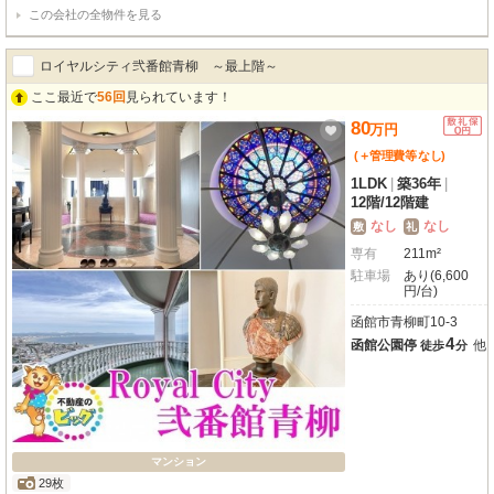
この会社の全物件を見る
ロイヤルシティ弐番館青柳 ～最上階～
ここ最近で
56回
見られています！
80
万
円
(＋管理費等
なし
)
1LDK
|
築36年
|
12階
/
12階建
なし
なし
敷
礼
専有
211m²
駐車場
あり(6,600
円/台)
函館市青柳町10-3
4
函館公園停
他
徒歩
分
マンション
29枚