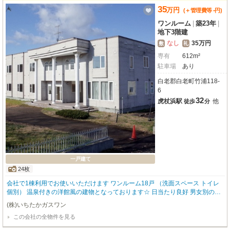
35
万
円
-
(＋管理費等
円
)
ワンルーム
|
築23年
|
地下3階建
なし
35万円
敷
礼
専有
612m²
駐車場
あり
白老郡白老町竹浦118-
6
32
虎杖浜駅
他
徒歩
分
一戸建て
24枚
会社で1棟利用でお使いいただけます ワンルーム18戸 （洗面スペース トイレ
個別） 温泉付きの洋館風の建物となっております☆ 日当たり良好 男女別の大
浴場です 保養所や宿泊施設、社宅・寮・湯治場・下宿としても👌OK 厨房あり
(株)いちたかガスワン
温泉使用料金は別途5万円となります ぜひご相談ください(＊^―^＊)
この会社の全物件を見る