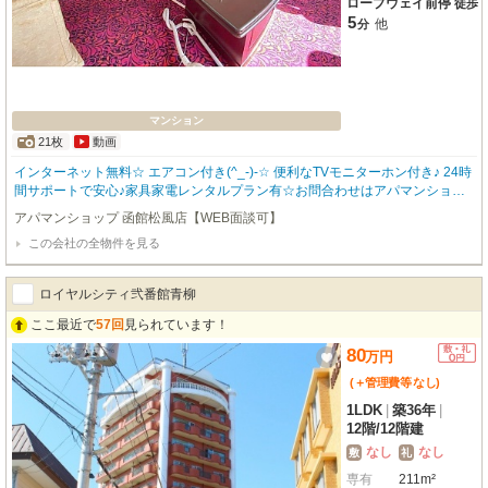
ロープウェイ前停
徒歩
5
他
分
マンション
21枚
動画
インターネット無料☆ エアコン付き(^_-)-☆ 便利なTVモニターホン付き♪ 24時
間サポートで安心♪家具家電レンタルプラン有☆お問合わせはアパマンショッ
プ函館地域№1の物件取扱数の函館松風店0138-83-8665まで(^^♪
アパマンショップ 函館松風店【WEB面談可】
この会社の全物件を見る
ロイヤルシティ弐番館青柳
ここ最近で
57回
見られています！
80
万
円
(＋管理費等
なし
)
1LDK
|
築36年
|
12階
/
12階建
なし
なし
敷
礼
専有
211m²