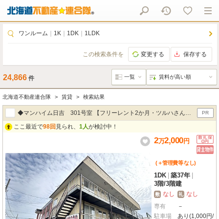
ワンルーム
｜
1K
｜
1DK
｜
1LDK
この検索条件を
変更する
保存する
24,866
件
北海道不動産連合隊
賃貸
検索結果
◆マンハイム日吉 301号室 【フリーレント2か月・ツルハさん徒
PR
ここ最近で
98回
見られ、
1人
が検討中！
歩３分】
2
2,000
万
円
(＋管理費等
なし
)
1DK
|
築37年
|
3階
/
3階建
なし
なし
敷
礼
専有
－
駐車場
あり(1,000円/