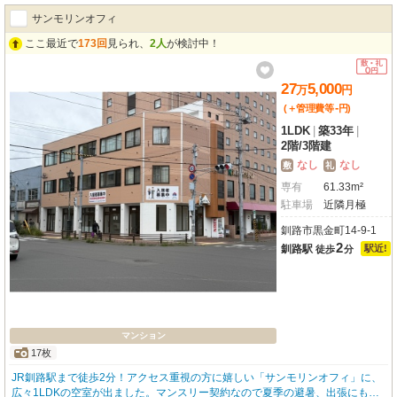
サンモリンオフィ
ここ最近で
173回
見られ、
2人
が検討中！
27
5,000
万
円
-
(＋管理費等
円
)
1LDK
|
築33年
|
2階
/
3階建
なし
なし
敷
礼
専有
61.33m²
駐車場
近隣月極
釧路市黒金町14-9-1
2
釧路駅
駅近!
徒歩
分
マンション
17枚
JR釧路駅まで徒歩2分！アクセス重視の方に嬉しい「サンモリンオフィ」に、
広々1LDKの空室が出ました。マンスリー契約なので夏季の避暑、出張にもお