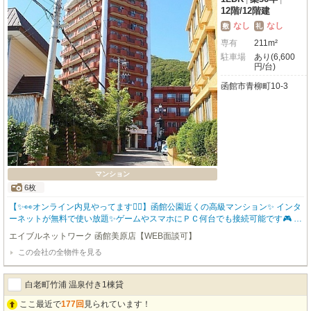
12階
/
12階建
なし
なし
敷
礼
専有
211m²
駐車場
あり(6,600
円/台)
函館市青柳町10-3
マンション
6枚
【✨👀オンライン内見やってます💁‍♀️】函館公園近くの高級マンション✨ インタ
ーネットが無料で使い放題✨ゲームやスマホにＰＣ何台でも接続可能です🎮 エ
アコン付きで暑い夏も快適にすごせます🎐 防犯に効果的なオートロック付で
エイブルネットワーク 函館美原店【WEB面談可】
す🔑 家賃保証会社との契約で連帯保証人が不要です👍 初期費用をクレジット
この会社の全物件を見る
カードでお支払いいただけます💳 函館近郊エリアのお部屋幅広くご紹介可✨
お問い合わせはエイブル函館美原店（0138）84-1666までお気軽にどうぞ✨
白老町竹浦 温泉付き1棟貸
ここ最近で
177回
見られています！