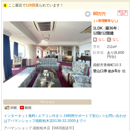
ここ最近で
128回
見られています！
80
万
円
(＋管理費等
なし
)
1LDK
|
築36年
|
12階
/
12階建
なし
なし
敷
礼
専有
211m²
駐車場
あり(6,600
円/台)
函館市青柳町10-3
6
登山口停
他
徒歩
分
マンション
30枚
動画
インターネット無料♪ エアコン付き☆ 24時間サポートで安心♪ ☆お問い合わせ
はアパマンショップ函館柏木店0138-32-2000まで☆
アパマンショップ 函館柏木店【WEB面談可】