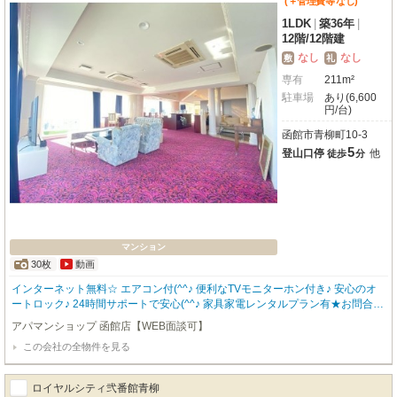
(＋管理費等
なし
)
1LDK
|
築36年
|
12階
/
12階建
なし
なし
敷
礼
専有
211m²
駐車場
あり(6,600
円/台)
函館市青柳町10-3
5
登山口停
他
徒歩
分
マンション
30枚
動画
インターネット無料☆ エアコン付(^^♪ 便利なTVモニターホン付き♪ 安心のオ
ートロック♪ 24時間サポートで安心(^^♪ 家具家電レンタルプラン有★お問合わ
せはアパマンショップ函館地域№1の物件取扱数の函館店0138-46-9300まで☆
アパマンショップ 函館店【WEB面談可】
この会社の全物件を見る
ロイヤルシティ弐番館青柳