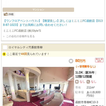
マンション
26枚
【ワンフロアペントハウス♪】【眺望良し♪】詳しくはミニミニFC函館店【013
8-87-1023】までお気軽にお問い合わせください！
ミニミニFC函館店 (株)Style'S
この会社の全物件を見る
ロイヤルシティ弐番館青柳
ここ最近で
48回
見られています！
80
万
円
(＋管理費等
なし
)
1LDK
|
築36年
|
12階
/
12階建
なし
なし
敷
礼
専有
211m²
駐車場
あり(6,600
円/台)
函館市青柳町10-3