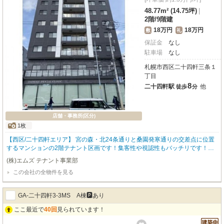
48.77m² (14.75坪)
|
2階
/
9階建
18万円
18万円
敷
礼
保証金
なし
駐車場
なし
札幌市西区二十四軒三条１
丁目
8
二十四軒駅
他
徒歩
分
店舗・事務所(区分)
1枚
【西区/二十四軒エリア】 宮の森・北24条通りと桑園発寒通りの交差点に位置
するマンションの2階テナント区画です！集客性や視認性もバッチリです！事
務所や店舗に最適です。お気軽にお問合せ下さい！
(株)エムズ テナント事業部
この会社の全物件を見る
GA-二十四軒3-3MS A棟🅿️あり
ここ最近で
40回
見られています！