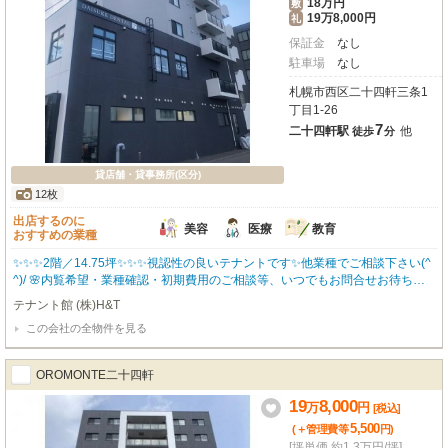
18万円
敷
19万8,000円
礼
保証金
なし
駐車場
なし
札幌市西区二十四軒三条1
丁目1-26
7
二十四軒駅
他
徒歩
分
貸店舗・貸事務所(区分)
12枚
出店するのに
美容
医療
教育
おすすめの業種
✨✨✨2階／14.75坪✨✨✨視認性の良いテナントです✨他業種でご相談下さい(^
^)/ 🌸内覧希望・業種確認・初期費用のご相談等、いつでもお問合せお待ちし
ております🌸 メールでのお問い合わせは24時間年中無休でご対応させて頂き
テナント館 (株)H&T
ます。
この会社の全物件を見る
OROMONTE二十四軒
19
8,000
万
円
[税込]
5,500
(＋管理費等
円
)
[坪単価 約1.3万円/坪]