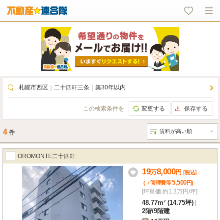
札幌市西区
｜
二十四軒三条
｜
築30年以内
この検索条件を
変更する
保存する
4
件
OROMONTE二十四軒
19
8,000
万
円
[税込]
5,500
(＋管理費等
円
)
[坪単価 約1.3万円/坪]
48.77m² (14.75坪)
|
2階
/
9階建