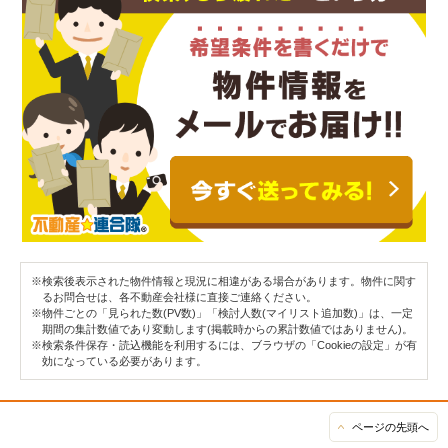
※検索後表示された物件情報と現況に相違がある場合があります。物件に関す
るお問合せは、各不動産会社様に直接ご連絡ください。
※物件ごとの「見られた数(PV数)」「検討人数(マイリスト追加数)」は、一定
期間の集計数値であり変動します(掲載時からの累計数値ではありません)。
※検索条件保存・読込機能を利用するには、ブラウザの「Cookieの設定」が有
効になっている必要があります。
ページの先頭へ