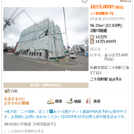
16
5,000
万
円
[税込]
-
(＋管理費等
円
)
[坪単価 約9,689円/坪]
56.33m² (17.03坪)
|
1階
/
5階建
15万円
敷
16万5,000円
礼
保証金
－
駐車場
あり(1万5,400
円/台)
札幌市西区二十四軒三条
3丁目3
9
二十四軒駅
徒歩
分
貸店舗・貸事務所(区分)
11枚
出店するのに
喫茶
物販
美容
おすすめの業種
⭐地下鉄「二十四軒」近くて🅿️あり⭐1階テナント建築中❗内見予約も受付中で
す。お気軽にお問い合わせください😊2026年10月以降入居可能見込みです。
(株)内池の不動産【WEB面談可】
この会社の全物件を見る