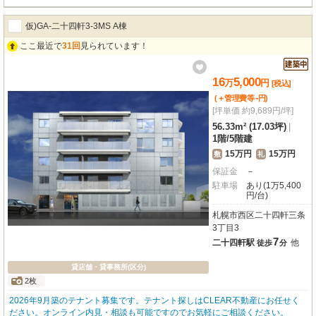
仮)GA-二十四軒3-3MS A棟
ここ最近で
31回
見られています！
16
5,000
万
円
[税込]
-
(＋管理費等
円
)
[坪単価 約9,689円/坪]
56.33m² (17.03坪)
|
1階
/
5階建
15万円
15万円
敷
礼
保証金
－
駐車場
あり(1万5,400
円/台)
札幌市西区二十四軒三条
3丁目3
7
二十四軒駅
他
徒歩
分
貸店舗・貸事務所(区分)
2枚
2026年9月築のテナント募集です。テナント探しはCLEAR不動産にお任せく
ださい。オンライン内見・相談も可能ですのでお気軽にご相談ください。