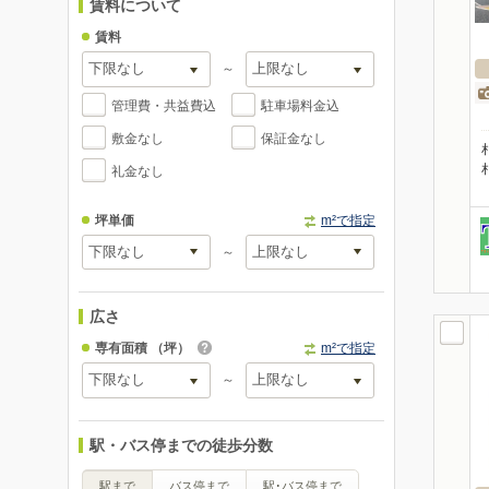
賃料について
賃料
～
管理費・共益費込
駐車場料金込
敷金なし
保証金なし
礼金なし
坪単価
m²で指定
～
広さ
専有面積
（坪）
m²で指定
～
駅・バス停までの徒歩分数
駅まで
バス停まで
駅･バス停まで