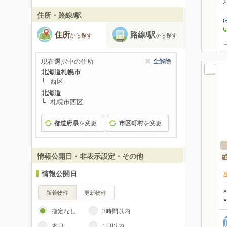
住所・路線/駅
住所
路線/駅
から探す
から探す
現在選択中の住所
全解除
北海道札幌市
西区
北海道
札幌市西区
都道府県
を変更
市区町村
を変更
情報公開日・非表示設定・その他
情報公開日
新着物件
更新物件
指定なし
3時間以内
本日
1日以内