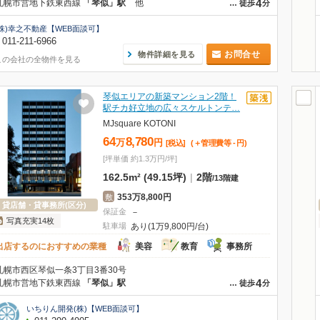
4
札幌市営地下鉄東西線
「琴似」駅
他
…
徒歩
分
(株)幸之不動産【WEB面談可】
011-211-6966
お問合せ
物件詳細を見る
この会社の全物件を見る
琴似エリアの新築マンション2階！
駅チカ好立地の広々スケルトンテ…
MJsquare KOTONI
64
8,780
万
円
[税込]
(＋管理費等
-
円
)
[坪単価 約1.3万円/坪]
162.5m² (49.15坪)
|
2階
/
13階建
353万8,800円
敷
貸店舗・貸事務所(区分)
保証金
－
写真充実14枚
駐車場
あり(1万9,800円/台)
出店するのにおすすめの業種
美容
教育
事務所
札幌市西区琴似一条3丁目3番30号
4
札幌市営地下鉄東西線
「琴似」駅
…
徒歩
分
いちりん開発(株)【WEB面談可】