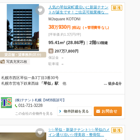
人気の琴似栄町通沿いに新築テナン
トが誕生です！ご出店可能業種な…
MJsquare KOTONI
38
930
万
円
[税込]
(＋管理費等
なし
)
[坪単価 約1.3万円/坪]
95.41m² (28.86坪)
|
2階
/
13階建
207万7,800円
敷
貸店舗・貸事務所(区分)
保証金
－
写真充実21枚
駐車場
－
札幌市西区琴似一条3丁目3番30号
4
札幌市営地下鉄東西線
「琴似」駅
他
…
徒歩
分
(株)テナント札幌【WEB面談可】
011-721-3228
お問合せ
物件詳細を見る
この会社の全物件を見る
✨✨琴似・新築テナント✨✨琴似のメ
イン通り沿い✨理美容・整骨院…