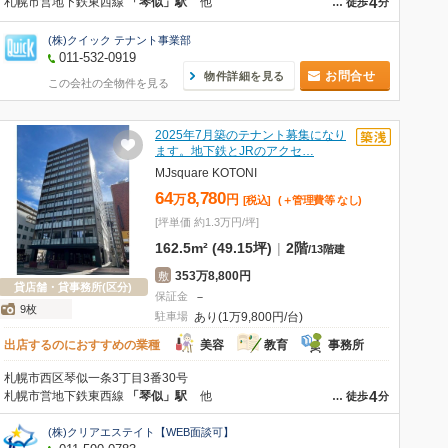
4
札幌市営地下鉄東西線
「琴似」駅
他
…
徒歩
分
(株)クイック テナント事業部
011-532-0919
お問合せ
物件詳細を見る
この会社の全物件を見る
2025年7月築のテナント募集になり
ます。地下鉄とJRのアクセ…
MJsquare KOTONI
64
8,780
万
円
[税込]
(＋管理費等
なし
)
[坪単価 約1.3万円/坪]
162.5m² (49.15坪)
|
2階
/
13階建
353万8,800円
敷
貸店舗・貸事務所(区分)
保証金
－
9枚
駐車場
あり(1万9,800円/台)
出店するのにおすすめの業種
美容
教育
事務所
札幌市西区琴似一条3丁目3番30号
4
札幌市営地下鉄東西線
「琴似」駅
他
…
徒歩
分
(株)クリアエステイト【WEB面談可】