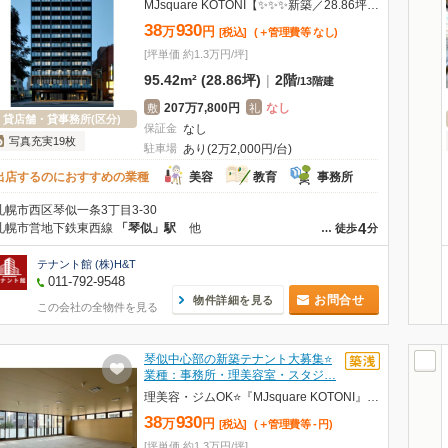
MJsquare KOTONI【✨✨✨新築／28.86坪✨✨✨】
38
930
万
円
[税込]
(＋管理費等
なし
)
[坪単価 約1.3万円/坪]
95.42m² (28.86坪)
|
2階
/
13階建
207万7,800円
なし
敷
礼
貸店舗・貸事務所(区分)
保証金
なし
写真充実19枚
駐車場
あり(2万2,000円/台)
出店するのにおすすめの業種
美容
教育
事務所
札幌市西区琴似一条3丁目3-30
4
札幌市営地下鉄東西線
「琴似」駅
他
…
徒歩
分
テナント館 (株)H&T
011-792-9548
お問合せ
物件詳細を見る
この会社の全物件を見る
琴似中心部の新築テナント大募集⭐
業種：事務所・理美容室・スタジ…
理美容・ジムOK⭐『MJsquare KOTONI』新築！！
38
930
万
円
[税込]
(＋管理費等
-
円
)
[坪単価 約1.3万円/坪]