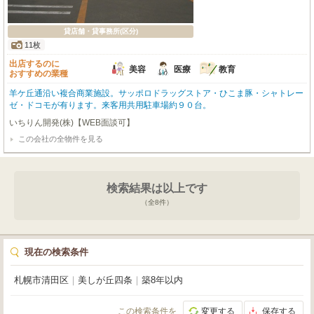
貸店舗・貸事務所(区分)
11枚
出店するのに
美容
医療
教育
おすすめの業種
羊ケ丘通沿い複合商業施設。サッポロドラッグストア・ひこま豚・シャトレー
ゼ・ドコモが有ります。来客用共用駐車場約９０台。
いちりん開発(株)【WEB面談可】
この会社の全物件を見る
検索結果は以上です
（全
8
件）
現在の検索条件
札幌市清田区
｜
美しが丘四条
｜
築8年以内
この検索条件を
変更する
保存する