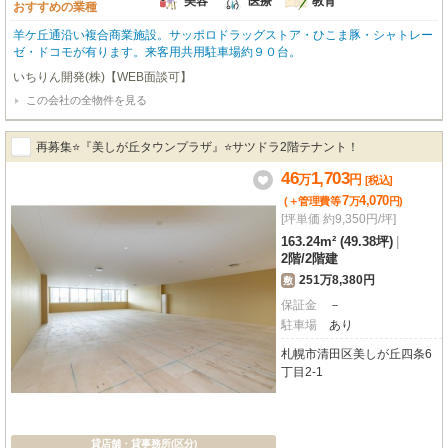
美容
医療
教育
おすすめの業種
羊ケ丘通沿い複合商業施設。サッポロドラッグストア・ひこま豚・シャトレー
ゼ・ドコモが有ります。来客用共用駐車場約９０台。
いちりん開発(株)【WEB面談可】
この会社の全物件を見る
再募集⭐『美しが丘タウンプラザ』⭐サツドラ2階テナント！
46
1,703
万
円
[税込]
7
4,070
(＋管理費等
万
円
)
[坪単価 約9,350円/坪]
163.24m² (49.38坪)
|
2階
/
2階建
251万8,380円
敷
保証金
－
駐車場
あり
札幌市清田区美しが丘四条6
丁目2-1
貸店舗・貸事務所(区分)