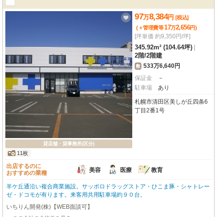
97
8,384
万
円
[税込]
17
2,656
(＋管理費等
万
円
)
[坪単価 約9,350円/坪]
345.92m² (104.64坪)
|
2階
/
2階建
533万6,640円
敷
保証金
－
駐車場
あり
札幌市清田区美しが丘四条6
丁目2番1号
貸店舗・貸事務所(区分)
11枚
出店するのに
美容
医療
教育
おすすめの業種
羊ケ丘通沿い複合商業施設。サッポロドラッグストア・ひこま豚・シャトレー
ゼ・ドコモが有ります。来客用共用駐車場約９０台。
いちりん開発(株)【WEB面談可】