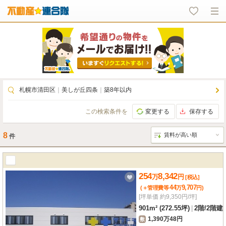
札幌市清田区
｜
美しが丘四条
｜
築8年以内
この検索条件を
変更する
保存する
8
件
254
8,342
万
円
[税込]
44
9,707
(＋管理費等
万
円
)
[坪単価 約9,350円/坪]
901m² (272.55坪)
|
2階
/
2階建
1,390万48円
敷