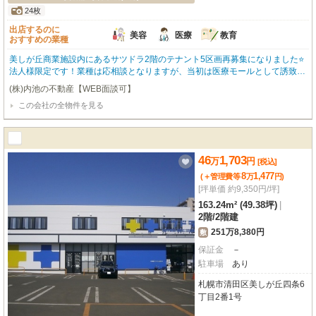
24枚
出店するのに
美容
医療
教育
おすすめの業種
美しが丘商業施設内にあるサツドラ2階のテナント5区画再募集になりました⭐
法人様限定です！業種は応相談となりますが、当初は医療モールとして誘致を
予定していました。来客用の駐車場は90台分あります⭐企業のオフィス、ショ
(株)内池の不動産【WEB面談可】
ールーム、スポーツジム、医療系などなど業種は応相談です！内部はスケルト
この会社の全物件を見る
ン渡しですのでお客様の方で造作が必要です。エアコンは室外機までは設置し
ております⭐天高も2700ｍｍありますが、天井を抜けばさらに50ｍｍ上がりま
す！※美容室は1階に入居中の為業種被りはＮＧとなります。 人気エリアに付
き問合せが多い物件です。 物件が無くなる前にお電話下さい！ ※大型のお手
頃物件はスグに成約になりますので、早めにご検討ください。
46
1,703
万
円
[税込]
8
1,477
(＋管理費等
万
円
)
[坪単価 約9,350円/坪]
163.24m² (49.38坪)
|
2階
/
2階建
251万8,380円
敷
保証金
－
駐車場
あり
札幌市清田区美しが丘四条6
丁目2番1号