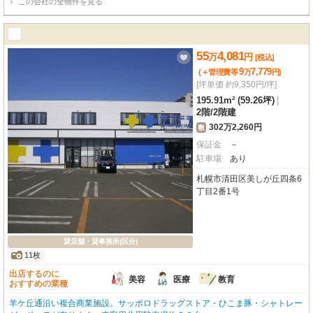
この会社の全物件を見る
55
4,081
万
円
[税込]
9
7,779
(＋管理費等
万
円
)
[坪単価 約9,350円/坪]
195.91m² (59.26坪)
|
2階
/
2階建
302万2,260円
敷
保証金
－
駐車場
あり
札幌市清田区美しが丘四条6
丁目2番1号
貸店舗・貸事務所(区分)
11枚
出店するのに
美容
医療
教育
おすすめの業種
羊ケ丘通沿い複合商業施設。サッポロドラッグストア・ひこま豚・シャトレー