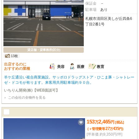
保証金
－
駐車場
あり
札幌市清田区美しが丘四条6
丁目2番1号
貸店舗・貸事務所(区分)
13枚
出店するのに
美容
医療
教育
おすすめの業種
羊ケ丘通沿い複合商業施設。サッポロドラッグストア・ひこま豚・シャトレー
ゼ・ドコモが有ります。来客用共用駐車場約９０台。
いちりん開発(株)【WEB面談可】
この会社の全物件を見る
153
2,465
万
円
[税込]
27
435
(＋管理費等
万
円
)
[坪単価 約9,350円/坪]