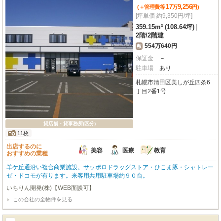
17
9,256
(＋管理費等
万
円
)
[坪単価 約9,350円/坪]
359.15m² (108.64坪)
|
2階
/
2階建
554万640円
敷
保証金
－
駐車場
あり
札幌市清田区美しが丘四条6
丁目2番1号
貸店舗・貸事務所(区分)
11枚
出店するのに
美容
医療
教育
おすすめの業種
羊ケ丘通沿い複合商業施設。サッポロドラッグストア・ひこま豚・シャトレー
ゼ・ドコモが有ります。来客用共用駐車場約９０台。
いちりん開発(株)【WEB面談可】
この会社の全物件を見る