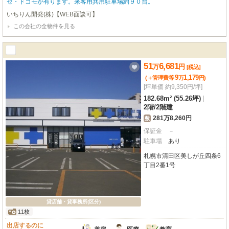
ゼ・ドコモが有ります。来客用共用駐車場約９０台。
いちりん開発(株)【WEB面談可】
この会社の全物件を見る
51
6,681
万
円
[税込]
9
1,179
(＋管理費等
万
円
)
[坪単価 約9,350円/坪]
182.68m² (55.26坪)
|
2階
/
2階建
281万8,260円
敷
保証金
－
駐車場
あり
札幌市清田区美しが丘四条6
丁目2番1号
貸店舗・貸事務所(区分)
11枚
出店するのに