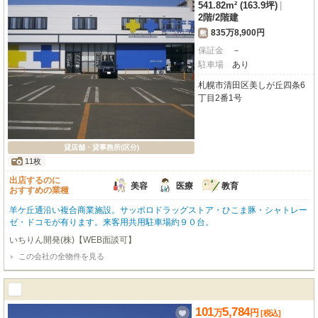
541.82m² (163.9坪)
|
2階
/
2階建
835万8,900円
敷
保証金
－
駐車場
あり
札幌市清田区美しが丘四条6
丁目2番1号
貸店舗・貸事務所(区分)
11枚
出店するのに
美容
医療
教育
おすすめの業種
羊ケ丘通沿い複合商業施設。サッポロドラッグストア・ひこま豚・シャトレー
ゼ・ドコモが有ります。来客用共用駐車場約９０台。
いちりん開発(株)【WEB面談可】
この会社の全物件を見る
101
5,784
万
円
[税込]