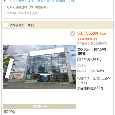
ゼ・ドコモが有ります。来客用共用駐車場約９０台。
いちりん開発(株)【WEB面談可】
この会社の全物件を見る
平岡事務所一棟貸
53
7,500
万
円
[税込]
-
(＋管理費等
円
)
[坪単価 約5,000円/坪]
355.38m² (107.5坪)
|
3階建
146万5,911円
敷
保証金
－
駐車場
あり(無料)
札幌市清田区北野三条5
丁目14-13
32
大谷地駅
徒歩
分
貸店舗(一棟)
30枚