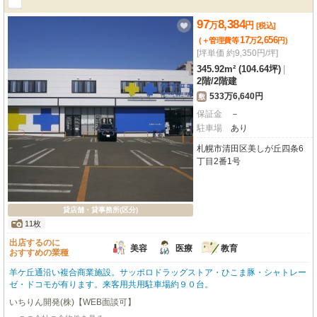
97
8,384
万
円
[税込]
17
2,656
(＋管理費等
万
円
)
[坪単価 約9,350円/坪]
345.92m² (104.64坪)
|
2階
/
2階建
533万6,640円
敷
保証金
－
駐車場
あり
札幌市清田区美しが丘四条6
丁目2番1号
貸店舗・貸事務所(区分)
11枚
出店するのに
美容
医療
教育
おすすめの業種
羊ケ丘通沿い複合商業施設。サッポロドラッグストア・ひこま豚・シャトレー
ゼ・ドコモが有ります。来客用共用駐車場約９０台。
いちりん開発(株)【WEB面談可】