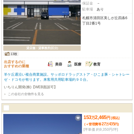
保証金
－
駐車場
あり
札幌市清田区美しが丘四条6
丁目2番1号
貸店舗・貸事務所(区分)
13枚
出店するのに
美容
医療
教育
おすすめの業種
羊ケ丘通沿い複合商業施設。サッポロドラッグストア・ひこま豚・シャトレー
ゼ・ドコモが有ります。来客用共用駐車場約９０台。
いちりん開発(株)【WEB面談可】
この会社の全物件を見る
153
2,465
万
円
[税込]
27
435
(＋管理費等
万
円
)
[坪単価 約9,350円/坪]