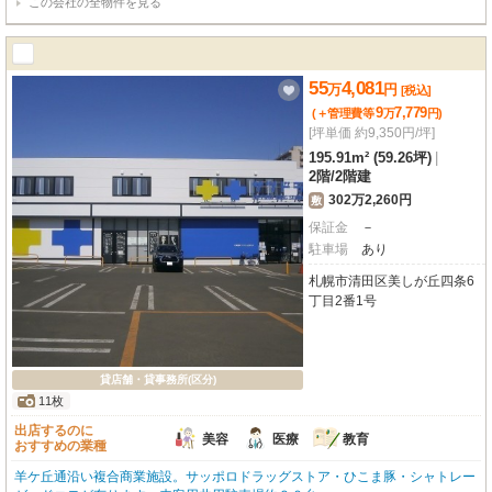
この会社の全物件を見る
55
4,081
万
円
[税込]
9
7,779
(＋管理費等
万
円
)
[坪単価 約9,350円/坪]
195.91m² (59.26坪)
|
2階
/
2階建
302万2,260円
敷
保証金
－
駐車場
あり
札幌市清田区美しが丘四条6
丁目2番1号
貸店舗・貸事務所(区分)
11枚
出店するのに
美容
医療
教育
おすすめの業種
羊ケ丘通沿い複合商業施設。サッポロドラッグストア・ひこま豚・シャトレー