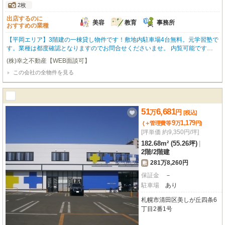
2枚
出店するのに
美容
教育
事務所
おすすめの業種
【平岡エリア】3階建の一棟貸し物件です！敷地内駐車場4台無料。元学習塾で
す。業種は都度確認となりますのでお問合せくださいませ。 内覧可能です。
お気軽にお問合せ下さい！ 【土日祝も営業しております】
(株)幸之不動産【WEB面談可】
この会社の全物件を見る
51
6,681
万
円
[税込]
9
1,179
(＋管理費等
万
円
)
[坪単価 約9,350円/坪]
182.68m² (55.26坪)
|
2階
/
2階建
281万8,260円
敷
保証金
－
駐車場
あり
札幌市清田区美しが丘四条6
丁目2番1号