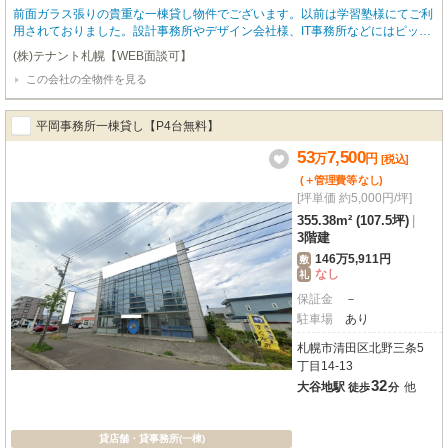
前面ガラス張りの貴重な一棟貸し物件でございます。以前は学習塾様にてご利
用されておりました。設計事務所やデザイン会社様、IT事務所などにはピッタ
リかと思います。ぜひ御内覧などお申し付けくださいませ。 ⭐️ネット非公開物
(株)テナント札幌【WEB面談可】
件やレア物件も多数ご紹介させていただきます。ぜひテナント札幌にお任せく
この会社の全物件を見る
ださい！！⭐️ ⭐️弊社HPに非公開物件を多数掲載しております！⭐️
平岡事務所一棟貸し【P4台無料】
53
7,500
万
円
[税込]
(＋管理費等
なし
)
[坪単価 約5,000円/坪]
355.38m² (107.5坪)
|
3階建
146万5,911円
敷
なし
礼
保証金
－
駐車場
あり
札幌市清田区北野三条5
丁目14-13
32
大谷地駅
他
徒歩
分
貸店舗・貸事務所(一棟)