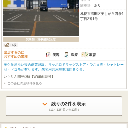
駐車場
あり
札幌市清田区美しが丘四条6
丁目2番1号
貸店舗・貸事務所(区分)
11枚
出店するのに
美容
医療
教育
おすすめの業種
羊ケ丘通沿い複合商業施設。サッポロドラッグストア・ひこま豚・シャトレー
ゼ・ドコモが有ります。来客用共用駐車場約９０台。
いちりん開発(株)【WEB面談可】
この会社の全物件を見る
残りの
2
件を表示
（
11～12
件目／全
12
件）