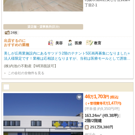
丁目2-1
貸店舗・貸事務所(区分)
24枚
出店するのに
美容
医療
教育
おすすめの業種
美しが丘商業施設内にあるサツドラ2階のテナント5区画再募集になりました⭐
法人様限定です！業種は応相談となりますが、当初は医療モールとして誘致を
予定していました。来客用の駐車場は90台分あります⭐企業のオフィス、ショ
(株)内池の不動産【WEB面談可】
ールーム、スポーツジム、医療系などなど業種は応相談です！内部はスケルト
この会社の全物件を見る
ン渡しですのでお客様の方で造作が必要です。エアコンは室外機までは設置し
ております⭐天高も2700ｍｍありますが、天井を抜けばさらに50ｍｍ上がりま
す！※美容室は1階に入居中の為業種被りはＮＧとなります。 人気エリアに付
き問合せが多い物件です。 物件が無くなる前にお電話下さい！ ※大型のお手
頃物件はスグに成約になりますので、早めにご検討ください。
46
1,703
万
円
[税込]
8
1,477
(＋管理費等
万
円
)
[坪単価 約9,350円/坪]
163.24m² (49.38坪)
|
2階
/
2階建
251万8,380円
敷
保証金
－