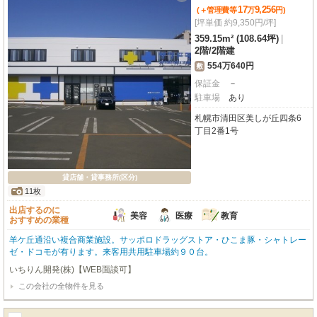
17
9,256
(＋管理費等
万
円
)
[坪単価 約9,350円/坪]
359.15m² (108.64坪)
|
2階
/
2階建
554万640円
敷
保証金
－
駐車場
あり
札幌市清田区美しが丘四条6
丁目2番1号
貸店舗・貸事務所(区分)
11枚
出店するのに
美容
医療
教育
おすすめの業種
羊ケ丘通沿い複合商業施設。サッポロドラッグストア・ひこま豚・シャトレー
ゼ・ドコモが有ります。来客用共用駐車場約９０台。
いちりん開発(株)【WEB面談可】
この会社の全物件を見る