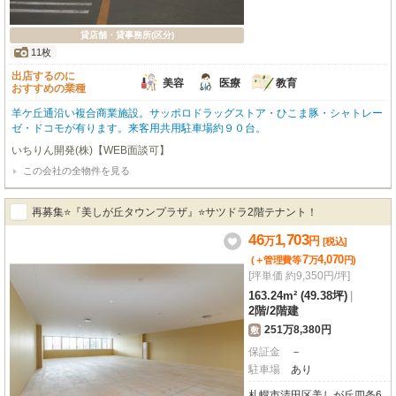
貸店舗・貸事務所(区分)
11枚
出店するのに
美容
医療
教育
おすすめの業種
羊ケ丘通沿い複合商業施設。サッポロドラッグストア・ひこま豚・シャトレー
ゼ・ドコモが有ります。来客用共用駐車場約９０台。
いちりん開発(株)【WEB面談可】
この会社の全物件を見る
再募集⭐『美しが丘タウンプラザ』⭐サツドラ2階テナント！
46
1,703
万
円
[税込]
7
4,070
(＋管理費等
万
円
)
[坪単価 約9,350円/坪]
163.24m² (49.38坪)
|
2階
/
2階建
251万8,380円
敷
保証金
－
駐車場
あり
札幌市清田区美しが丘四条6