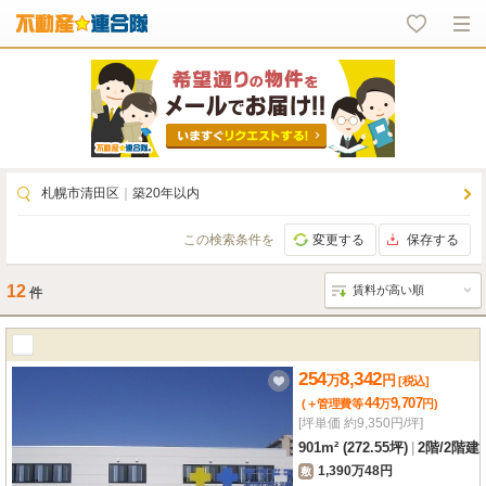
札幌市清田区
｜
築20年以内
この検索条件を
変更する
保存する
12
件
254
8,342
万
円
[税込]
44
9,707
(＋管理費等
万
円
)
[坪単価 約9,350円/坪]
901m² (272.55坪)
|
2階
/
2階建
1,390万48円
敷