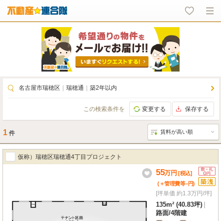
名古屋市瑞穂区
｜
瑞穂通
｜
築2年以内
この検索条件を
変更する
保存する
1
件
仮称）瑞穂区瑞穂通4丁目プロジェクト
55
万
円
[税込]
-
(＋管理費等
円
)
[坪単価 約1.3万円/坪]
135m² (40.83坪)
|
路面
/
4階建