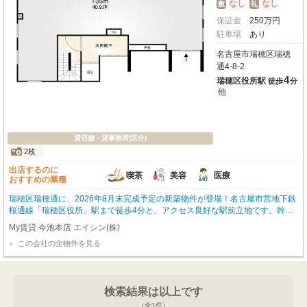
なし
なし
敷
礼
保証金
250
万
円
駐車場
あり
名古屋市瑞穂区瑞穂
通4-8-2
4
瑞穂区役所駅
徒歩
分
他
貸店舗・貸事務所(区分)
2枚
出店するのに
喫茶
美容
医療
おすすめの業種
瑞穂区瑞穂通に、2026年8月末完成予定の新築物件が登場！名古屋市営地下鉄
桜通線「瑞穂区役所」駅まで徒歩4分と、アクセス良好な駅前立地です。幹線
道路沿いの路面店で視認性が高く、集客にも期待が持てます。広々とした専有
My賃貸 今池本店 エイシン(株)
面積135.0㎡のスケルトン仕様で、お客様の事業に合わせた自由な空間作りが
この会社の全物件を見る
可能です。テナント区画用に駐車場1台利用可！！周辺にはコメダ珈琲店やス
ギ薬局、区役所などがあり、利便性も兼ね備えています。喫茶・カフェ（軽飲
食）、美容・健康・介護、医療など、幅広い業種におすすめ。新たなビジネス
チャンスを掴む理想の拠点として、ぜひご検討ください。詳細はお気軽にお問
検索結果は以上です
い合わせください！
（全
1
件）