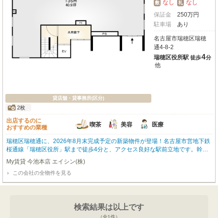
なし
なし
敷
礼
保証金
250
万
円
駐車場
あり
名古屋市瑞穂区瑞穂
通4-8-2
4
瑞穂区役所駅
徒歩
分
他
貸店舗・貸事務所(区分)
2枚
出店するのに
喫茶
美容
医療
おすすめの業種
瑞穂区瑞穂通に、2026年8月末完成予定の新築物件が登場！名古屋市営地下鉄
桜通線「瑞穂区役所」駅まで徒歩4分と、アクセス良好な駅前立地です。幹線
道路沿いの路面店で視認性が高く、集客にも期待が持てます。広々とした専有
My賃貸 今池本店 エイシン(株)
面積135.0㎡のスケルトン仕様で、お客様の事業に合わせた自由な空間作りが
この会社の全物件を見る
可能です。テナント区画用に駐車場1台利用可！！周辺にはコメダ珈琲店やス
ギ薬局、区役所などがあり、利便性も兼ね備えています。喫茶・カフェ（軽飲
食）、美容・健康・介護、医療など、幅広い業種におすすめ。新たなビジネス
チャンスを掴む理想の拠点として、ぜひご検討ください。詳細はお気軽にお問
検索結果は以上です
い合わせください！
（全
1
件）