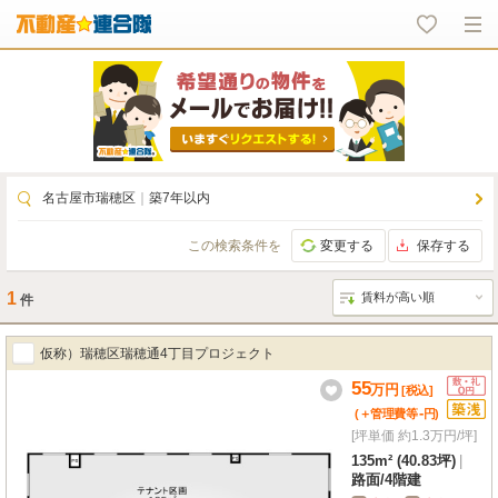
名古屋市瑞穂区
｜
築7年以内
この検索条件を
変更する
保存する
1
件
仮称）瑞穂区瑞穂通4丁目プロジェクト
55
万
円
[税込]
-
(＋管理費等
円
)
[坪単価 約1.3万円/坪]
135m² (40.83坪)
|
路面
/
4階建