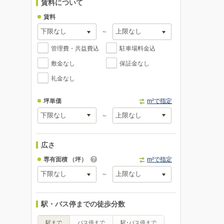
賃料について
賃料
～
管理費・共益費込
駐車場料金込
敷金なし
保証金なし
礼金なし
坪単価
m²で指定
～
広さ
専有面積
（坪）
m²で指定
～
駅・バス停までの徒歩分数
駅まで
バス停まで
駅･バス停まで