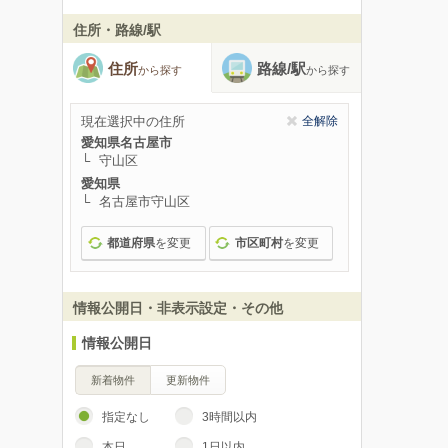
住所・路線/駅
住所
路線/駅
から探す
から探す
現在選択中の住所
全解除
愛知県名古屋市
守山区
愛知県
名古屋市守山区
都道府県
を変更
市区町村
を変更
情報公開日・非表示設定・その他
情報公開日
新着物件
更新物件
指定なし
3時間以内
本日
1日以内