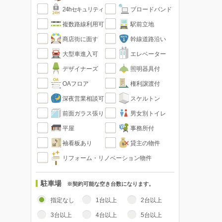
24hセキュリティ
ブロードバンド
複数路線利用可
駅前立地
商店街に面す
幹線道路沿い
大型車進入可
エレベーター
デザイナーズ
照明器具付
OAフロア
権利譲渡付
深夜営業相談可
スケルトン
前面ガラス張り
男女別トイレ
平屋
事務所付
袖看板あり
貸主の物件
リフォーム・リノベーション物件
駐車場
※契約可能な空き台数になります。
指定なし
1台以上
2台以上
3台以上
4台以上
5台以上