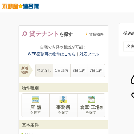
検索
貸テナント
を探す
賃貸物件
名
自宅で内見や相談が可能！
WEB面談可の物件はこちら
｜
対応ツール
新着
指定なし
1日以内
3日以内
7日以内
物件
物件種別
店 舗
事務所
倉庫･工場
等
を探す
を探す
を探す
基本条件