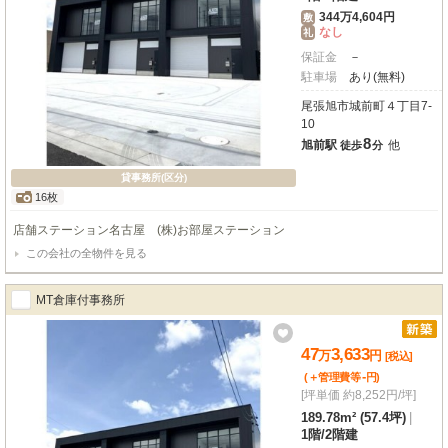
344万4,604円
敷
なし
礼
保証金
－
駐車場
あり(無料)
尾張旭市城前町４丁目7-
10
8
旭前駅
他
徒歩
分
貸事務所(区分)
16枚
店舗ステーション名古屋 (株)お部屋ステーション
この会社の全物件を見る
MT倉庫付事務所
47
3,633
万
円
[税込]
-
(＋管理費等
円
)
[坪単価 約8,252円/坪]
189.78m² (57.4坪)
|
1階
/
2階建