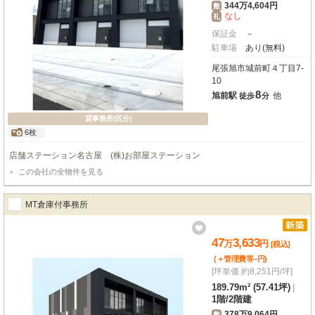
344万4,604円
敷
なし
礼
保証金
－
駐車場
あり(無料)
尾張旭市城前町４丁目7-
10
8
旭前駅
他
徒歩
分
貸事務所(区分)
6枚
店舗ステーション名古屋 (株)お部屋ステーション
この会社の全物件を見る
MT倉庫付事務所
47
3,633
万
円
[税込]
-
(＋管理費等
円
)
[坪単価 約8,251円/坪]
189.79m² (57.41坪)
|
1階
/
2階建
378万9,064円
敷