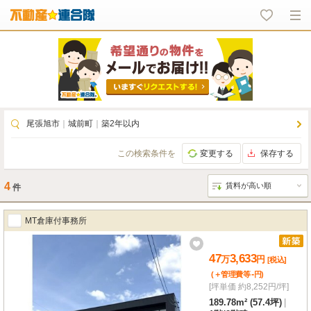
尾張旭市
｜
城前町
｜
築2年以内
この検索条件を
変更する
保存する
4
件
MT倉庫付事務所
47
3,633
万
円
[税込]
-
(＋管理費等
円
)
[坪単価 約8,252円/坪]
189.78m² (57.4坪)
|