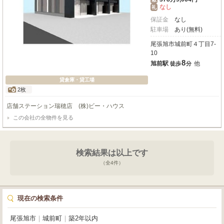
なし
礼
保証金
なし
駐車場
あり(無料)
尾張旭市城前町４丁目7-
10
8
旭前駅
他
徒歩
分
貸倉庫・貸工場
2枚
店舗ステーション瑞穂店 (株)ビー・ハウス
この会社の全物件を見る
検索結果は以上です
（全
4
件）
現在の検索条件
尾張旭市
｜
城前町
｜
築2年以内