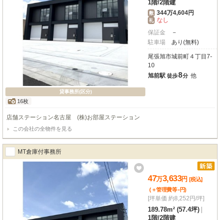
1階
/
2階建
344万4,604円
敷
なし
礼
保証金
－
駐車場
あり(無料)
尾張旭市城前町４丁目7-
10
8
旭前駅
他
徒歩
分
貸事務所(区分)
16枚
店舗ステーション名古屋 (株)お部屋ステーション
この会社の全物件を見る
MT倉庫付事務所
47
3,633
万
円
[税込]
-
(＋管理費等
円
)
[坪単価 約8,252円/坪]
189.78m² (57.4坪)
|
1階
/
2階建