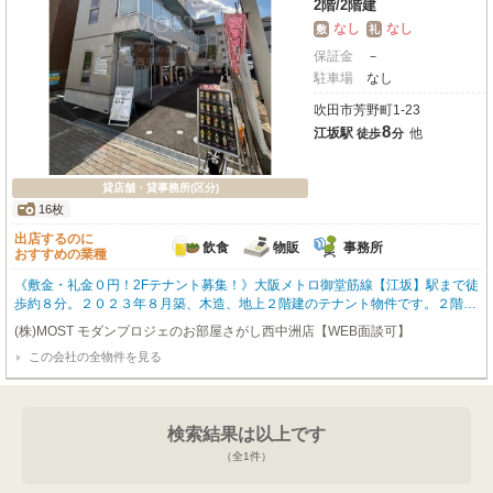
2階
/
2階建
なし
なし
敷
礼
保証金
－
駐車場
なし
吹田市芳野町1-23
8
江坂駅
他
徒歩
分
貸店舗・貸事務所(区分)
16枚
出店するのに
飲食
物販
事務所
おすすめの業種
《敷金・礼金０円！2Fテナント募集！》大阪メトロ御堂筋線【江坂】駅まで徒
歩約８分。２０２３年８月築、木造、地上２階建のテナント物件です。２階部
分、専有面積約１２．４２㎡、専有部分トイレあり、スケルトンの物件です。
(株)MOST モダンプロジェのお部屋さがし西中洲店【WEB面談可】
敷金・礼金0円の為、その分内装工事費として使用でき、初期費用安く開業す
この会社の全物件を見る
ることが可能です！飲食店相談可能、業種はお気軽にご相談下さい！
検索結果は以上です
（全
1
件）