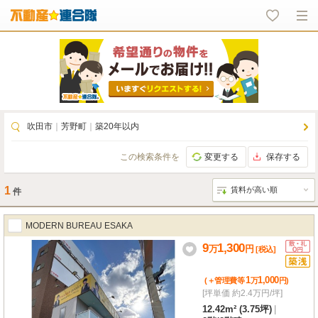
吹田市
｜
芳野町
｜
築20年以内
この検索条件を
変更する
保存する
1
件
MODERN BUREAU ESAKA
9
1,300
万
円
[税込]
1
1,000
(＋管理費等
万
円
)
[坪単価 約2.4万円/坪]
12.42m² (3.75坪)
|