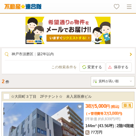
神戸市須磨区
｜
築2年以内
この検索条件を
変更する
保存する
2
件
☆大田町３丁目 2Fテナント☆ 未入居医療ビル
38
5,000
万
円
[税込]
3
3,000
(＋管理費等
万
円
)
[坪単価 約8,839円/坪]
144m² (43.56坪)
|
2階
/
4階建
77万円
礼