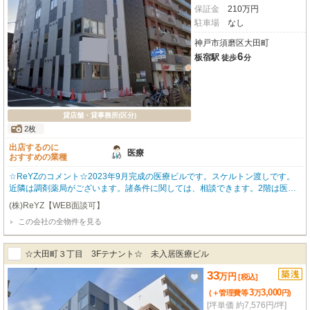
保証金
210
万
円
駐車場
なし
神戸市須磨区大田町
6
板宿駅
徒歩
分
貸店舗・貸事務所(区分)
2枚
出店するのに
医療
おすすめの業種
☆ReYZのコメント☆2023年9月完成の医療ビルです。スケルトン渡しです。
近隣は調剤薬局がございます。諸条件に関しては、相談できます。2階は医療
募集です。1階：外科・整形外科・皮膚科、4階：整骨院・クリニック事務所。
(株)ReYZ【WEB面談可】
ご希望など、お気軽にご相談ください。 オーナー様のご希望によりこちらに
この会社の全物件を見る
掲載していない物件のご紹介も可能です。
☆大田町３丁目 3Fテナント☆ 未入居医療ビル
33
万
円
[税込]
3
3,000
(＋管理費等
万
円
)
[坪単価 約7,576円/坪]