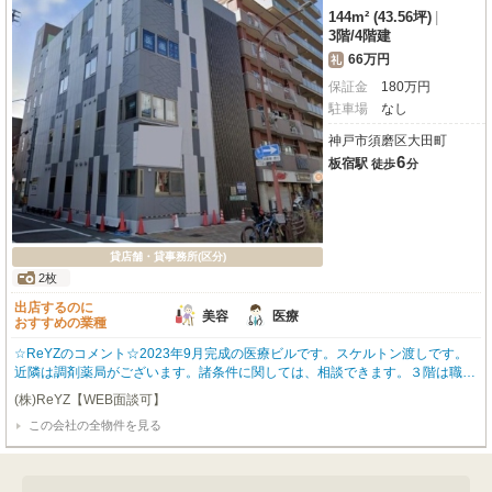
144m² (43.56坪)
|
3階
/
4階建
66万円
礼
保証金
180
万
円
駐車場
なし
神戸市須磨区大田町
6
板宿駅
徒歩
分
貸店舗・貸事務所(区分)
2枚
出店するのに
美容
医療
おすすめの業種
☆ReYZのコメント☆2023年9月完成の医療ビルです。スケルトン渡しです。
近隣は調剤薬局がございます。諸条件に関しては、相談できます。３階は職種
相談可能です。スポーツジム、美容院等可能です。1階：外科・整形外科・皮
(株)ReYZ【WEB面談可】
膚科、4階：整骨院・クリニック事務所。 ご希望など、お気軽にご相談くださ
この会社の全物件を見る
い。 オーナー様のご希望によりこちらに掲載していない物件のご紹介も可能
です。