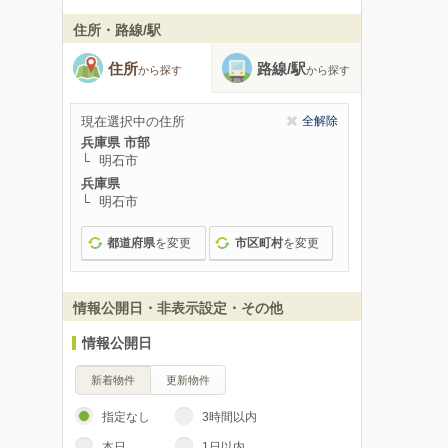
住所・路線/駅
住所
路線/駅
から探す
から探す
現在選択中の住所
全解除
兵庫県 市部
明石市
兵庫県
明石市
都道府県
を変更
市区町村
を変更
情報公開日・非表示設定・その他
情報公開日
新着物件
更新物件
指定なし
3時間以内
本日
1日以内