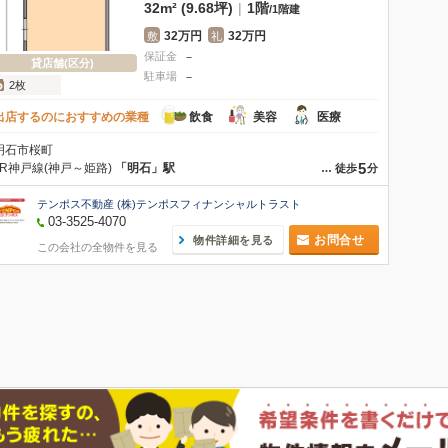
32m² (9.68坪)
|
1階
/
1階建
32万円
32万円
敷
礼
保証金
－
貸店舗(区分)
駐車場
－
2枚
出店するのにおすすめの業種
飲食
美容
医療
明石市桜町
5
JR神戸線(神戸～姫路)
「明石」駅
…
徒歩
分
テンポス不動産 (株)テンポスフィナンシャルトラスト
03-3525-4070
お問合せ
物件詳細を見る
この会社の全物件を見る