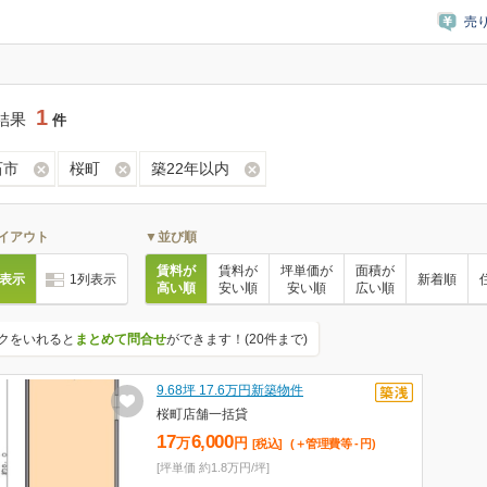
売
1
結果
件
石市
桜町
築22年以内
イアウト
▼並び順
賃料が
賃料が
坪単価が
面積が
列表示
1列表示
新着順
高い順
安い順
安い順
広い順
クをいれると
まとめて問合せ
ができます！(20件まで)
9.68坪 17.6万円新築物件
桜町店舗一括貸
17
6,000
万
円
[税込]
(＋管理費等
-
円
)
[坪単価 約1.8万円/坪]