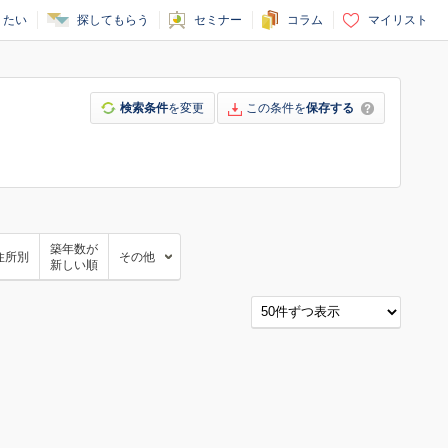
りたい
探してもらう
セミナー
コラム
マイリスト
検索条件
を変更
この条件を
保存する
築年数が
住所別
その他
新しい順