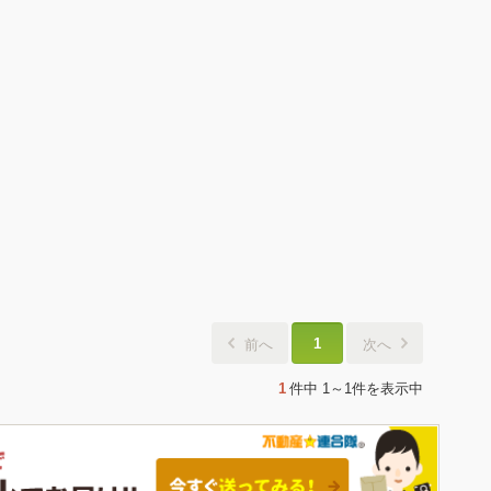
1
前へ
次へ
1
件中
1～1件
を表示中