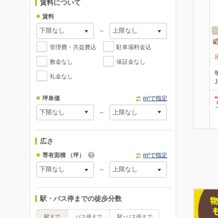
賃料について
賃料
～
管理費・共益費込
駐車場料金込
敷金なし
保証金なし
礼金なし
坪単価
m²で指定
～
広さ
専有面積
（坪）
m²で指定
～
駅・バス停までの徒歩分数
駅まで
バス停まで
駅･バス停まで