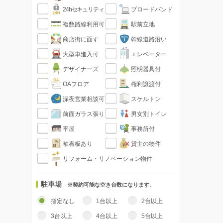
24hセキュリティ
ブロードバンド
複数路線利用可
駅前立地
商店街に面す
幹線道路沿い
大型車進入可
エレベーター
デザイナーズ
照明器具付
OAフロア
権利譲渡付
深夜営業相談可
スケルトン
前面ガラス張り
男女別トイレ
平屋
事務所付
袖看板あり
貸主の物件
リフォーム・リノベーション物件
駐車場
※契約可能な空き台数になります。
指定なし
1台以上
2台以上
3台以上
4台以上
5台以上