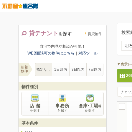
検索
貸テナント
を探す
賃貸物件
明
自宅で内見や相談が可能！
WEB面談可の物件はこちら
｜
対応ツール
▼表示レ
新着
指定なし
1日以内
3日以内
7日以内
物件
2
物件種別
チェッ
店 舗
事務所
倉庫･工場
等
を探す
を探す
を探す
基本条件