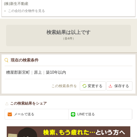
たりの貸倉庫・貸工場です。コミュニティバス「原上」バス停まで徒歩1分
(株)新生不動産
と、日々のアクセスもスムーズなのが嬉しいポイント。広々とした専有面積25
この会社の全物件を見る
9.35㎡を誇り、無料駐車場は6台（内軽区画1台）も完備していますので、従業
員の方や来客時も安心です。室内は、照明器具はオールLED、事務所にはエア
コンが備え付けられており、男女別のウォシュレット付トイレも各部屋に2か
所ございます。24時間セキュリティーと駐車場監視カメラも設置されており、
検索結果は以上です
大切な事業をしっかり守ります。徒歩圏内にはメガセンタートライアルやナフ
コがあり、急な買い物にも便利です。新しい環境で、あなたのビジネスを大き
（全
4
件）
く飛躍させてみませんか？
現在の検索条件
糟屋郡新宮町
｜
原上
｜
築10年以内
この検索条件を
変更する
保存する
この検索結果をシェア
メールで送る
LINEで送る