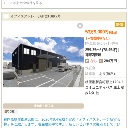
この会社の全物件を見る
9.35㎡を誇り、無料駐車場は10台分も完備していますので、従業員の方や来客
時も安心です。室内は、照明器具はオールLED、事務所にはエアコンが備え付
けられており、男女別のウォシュレット付トイレも各部屋に2か所ございま
オフィスストレージ新宮I B棟2号
す。24時間セキュリティーと駐車場監視カメラも設置されており、大切な事業
をしっかり守ります。徒歩圏内にはメガセンタートライアルやナフコがあり、
急な買い物にも便利です。新しい環境で、あなたのビジネスを大きく飛躍させ
53
9,000
万
円
[税込]
てみませんか？
(＋管理費等
なし
)
[坪単価 約6,871円/坪]
259.35m² (78.45坪)
|
1階
/
2階建
なし
294万円
敷
礼
保証金
－
駐車場
あり(無料)
糟屋郡新宮町原上1704-1
コミュニティバス 原上
徒
1
他
歩
分
貸倉庫・貸工場
3枚
福岡県糟屋郡新宮町に、2026年8月完成予定の「オフィスストレージ新宮I B
棟」をご紹介します。現在建築中ですが、新しいビジネスの拠点として、ぴっ