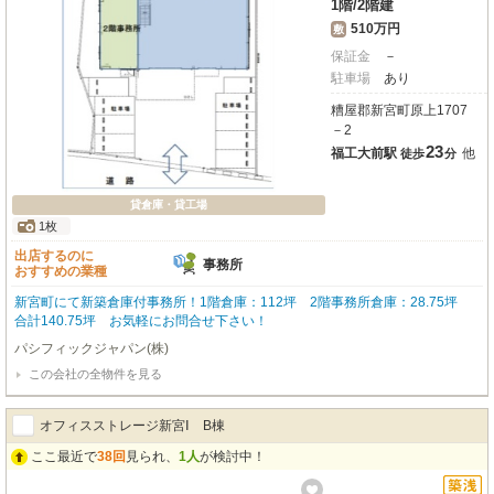
1階
/
2階建
510万円
敷
保証金
－
駐車場
あり
糟屋郡新宮町原上1707
－2
23
福工大前駅
他
徒歩
分
貸倉庫・貸工場
1枚
出店するのに
事務所
おすすめの業種
新宮町にて新築倉庫付事務所！1階倉庫：112坪 2階事務所倉庫：28.75坪
合計140.75坪 お気軽にお問合せ下さい！
パシフィックジャパン(株)
この会社の全物件を見る
オフィスストレージ新宮Ⅰ B棟
ここ最近で
38回
見られ、
1人
が検討中！