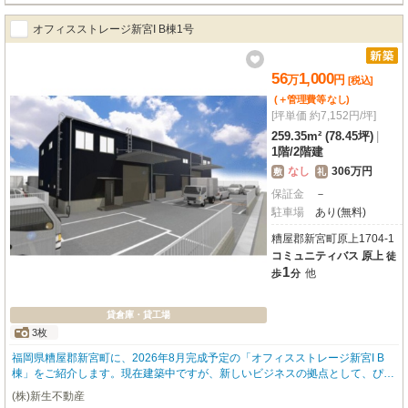
オフィスストレージ新宮I B棟1号
56
1,000
万
円
[税込]
(＋管理費等
なし
)
[坪単価 約7,152円/坪]
259.35m² (78.45坪)
|
1階
/
2階建
なし
306万円
敷
礼
保証金
－
駐車場
あり(無料)
糟屋郡新宮町原上1704-1
コミュニティバス 原上
徒
1
他
歩
分
貸倉庫・貸工場
3枚
福岡県糟屋郡新宮町に、2026年8月完成予定の「オフィスストレージ新宮I B
棟」をご紹介します。現在建築中ですが、新しいビジネスの拠点として、ぴっ
たりの貸倉庫・貸工場です。コミュニティバス「原上」バス停まで徒歩1分
(株)新生不動産
と、日々のアクセスもスムーズなのが嬉しいポイント。広々とした専有面積25