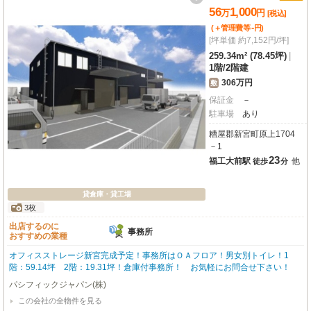
56
1,000
万
円
[税込]
-
(＋管理費等
円
)
[坪単価 約7,152円/坪]
259.34m² (78.45坪)
|
1階
/
2階建
306万円
敷
保証金
－
駐車場
あり
糟屋郡新宮町原上1704
－1
23
福工大前駅
他
徒歩
分
貸倉庫・貸工場
3枚
出店するのに
事務所
おすすめの業種
オフィスストレージ新宮完成予定！事務所はＯＡフロア！男女別トイレ！1
階：59.14坪 2階：19.31坪！倉庫付事務所！ お気軽にお問合せ下さい！
パシフィックジャパン(株)
この会社の全物件を見る