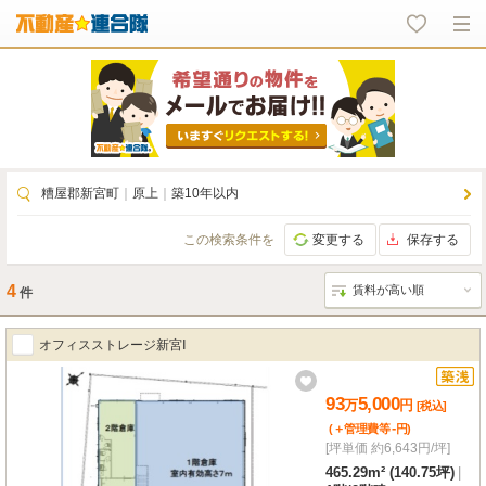
糟屋郡新宮町
｜
原上
｜
築10年以内
この検索条件を
変更する
保存する
4
件
オフィスストレージ新宮Ⅰ
93
5,000
万
円
[税込]
-
(＋管理費等
円
)
[坪単価 約6,643円/坪]
465.29m² (140.75坪)
|