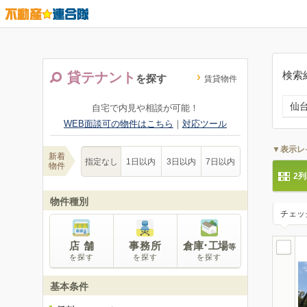
検索
貸テナント
を探す
賃貸物件
仙
自宅で内見や相談が可能！
WEB面談可の物件はこちら
｜
対応ツール
▼表示レ
新着
指定なし
1日以内
3日以内
7日以内
物件
2
物件種別
チェッ
店 舗
事務所
倉庫･工場
等
を探す
を探す
を探す
基本条件