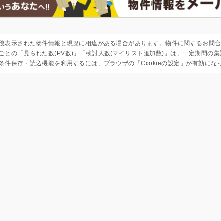
後表示された物件情報と現況に相違がある場合があります。物件に関するお問合
ごとの「見られた数(PV数)」「検討人数(マイリスト追加数)」は、一定期間の
条件保存・読込機能を利用するには、ブラウザの「Cookieの設定」が有効にな