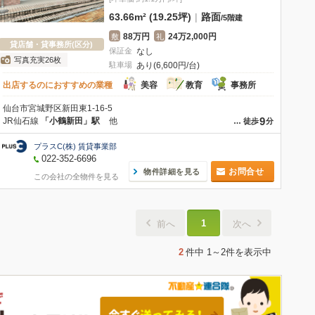
63.66m² (19.25坪)
|
路面
/
5階建
88万円
24万2,000円
敷
礼
貸店舗・貸事務所(区分)
保証金
なし
写真充実26枚
駐車場
あり(6,600円/台)
出店するのにおすすめの業種
美容
教育
事務所
仙台市宮城野区新田東1-16-5
9
JR仙石線
「小鶴新田」駅
他
…
徒歩
分
プラスC(株) 賃貸事業部
022-352-6696
お問合せ
物件詳細を見る
この会社の全物件を見る
1
前へ
次へ
2
件中
1～2件
を表示中