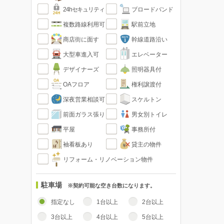
24hセキュリティ
ブロードバンド
複数路線利用可
駅前立地
商店街に面す
幹線道路沿い
大型車進入可
エレベーター
デザイナーズ
照明器具付
OAフロア
権利譲渡付
深夜営業相談可
スケルトン
前面ガラス張り
男女別トイレ
平屋
事務所付
袖看板あり
貸主の物件
リフォーム・リノベーション物件
駐車場
※契約可能な空き台数になります。
指定なし
1台以上
2台以上
3台以上
4台以上
5台以上