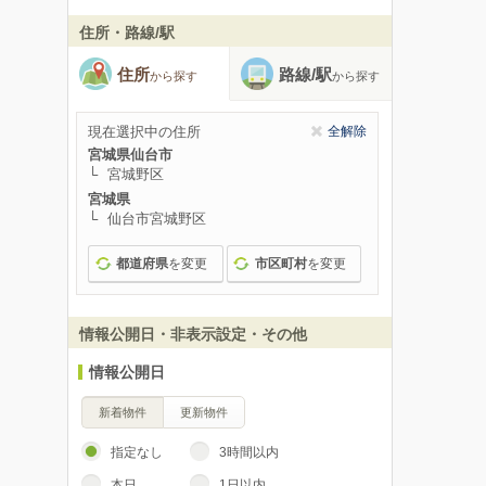
住所・路線/駅
住所
路線/駅
から探す
から探す
現在選択中の住所
全解除
宮城県仙台市
宮城野区
宮城県
仙台市宮城野区
都道府県
を変更
市区町村
を変更
情報公開日・非表示設定・その他
情報公開日
新着物件
更新物件
指定なし
3時間以内
本日
1日以内