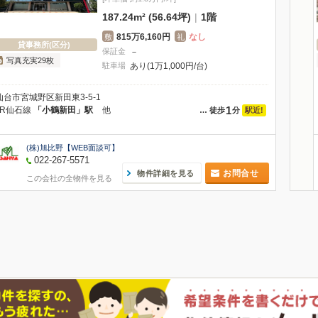
187.24m² (56.64坪)
|
1階
815万6,160円
なし
敷
礼
貸事務所(区分)
保証金
－
写真充実29枚
駐車場
あり(1万1,000円/台)
仙台市宮城野区新田東3-5-1
1
JR仙石線
「小鶴新田」駅
他
駅近!
…
徒歩
分
(株)旭比野【WEB面談可】
022-267-5571
お問合せ
物件詳細を見る
この会社の全物件を見る