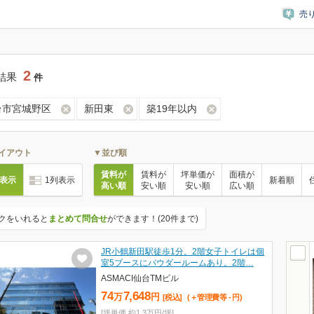
売
2
結果
件
台市宮城野区
新田東
築19年以内
イアウト
▼並び順
賃料が
賃料が
坪単価が
面積が
列表示
1列表示
新着順
高い順
安い順
安い順
広い順
クをいれると
まとめて問合せ
ができます！(20件まで)
JR小鶴新田駅徒歩1分。2階女子トイレは個
室5ブースにパウダールームあり。2階…
ASMACI仙台TMビル
74
7,648
万
円
[税込]
(＋管理費等
-
円
)
[坪単価 約1.3万円/坪]