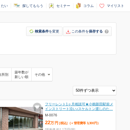
りたい
探してもらう
セミナー
コラム
マイリスト
検索条件
を変更
この条件を
保存する
築年数が
住所別
その他
新しい順
フリーレント1ヶ月相談可★小鶴新田駅前メ
インストリート沿い♪スケルトン渡しのた…
M-0076
22
万
円
[税込]
(＋管理費等
3,300
円
)
[坪単価 約1.1万円/坪]