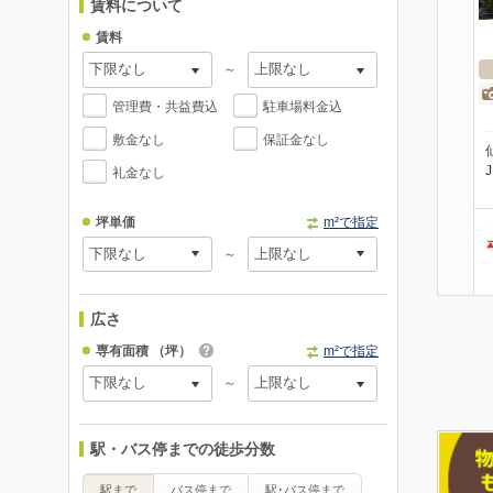
賃料について
賃料
～
管理費・共益費込
駐車場料金込
敷金なし
保証金なし
礼金なし
坪単価
m²で指定
～
広さ
専有面積
（坪）
m²で指定
～
駅・バス停までの徒歩分数
駅まで
バス停まで
駅･バス停まで