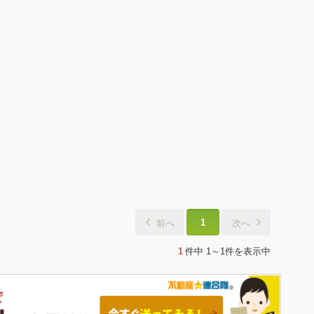
1
前へ
次へ
1
件中
1～1件
を表示中