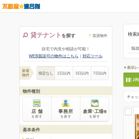
検索
貸テナント
を探す
賃貸物件
仙
自宅で内見や相談が可能！
WEB面談可の物件はこちら
｜
対応ツール
▼表示レ
新着
指定なし
1日以内
3日以内
7日以内
物件
2
物件種別
チェッ
店 舗
事務所
倉庫･工場
等
を探す
を探す
を探す
基本条件