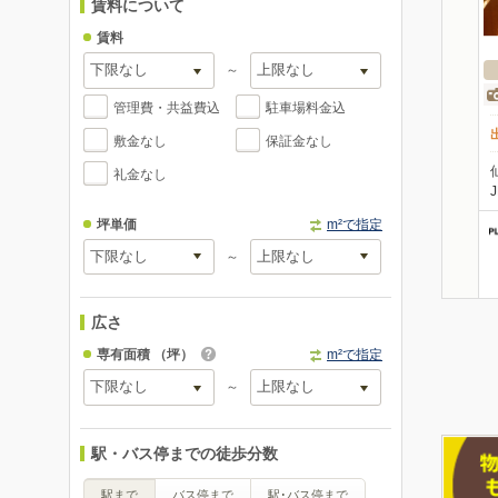
賃料について
賃料
～
管理費・共益費込
駐車場料金込
敷金なし
保証金なし
礼金なし
坪単価
m²で指定
～
広さ
専有面積
（坪）
m²で指定
～
駅・バス停までの徒歩分数
駅まで
バス停まで
駅･バス停まで