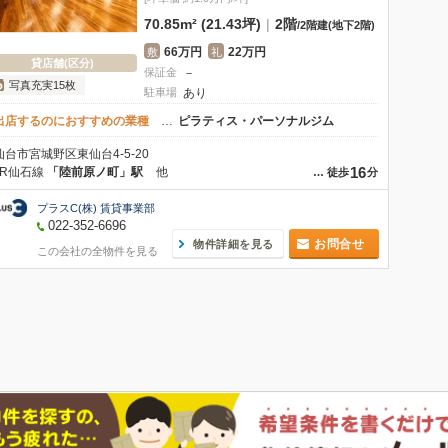
70.85m² (21.43坪)
|
2階
/
2階建
(地下2階)
66万円
22万円
敷
礼
貸店舗(区分)
保証金
－
写真充実15枚
駐車場
あり
出店するのにおすすめの業種
…
ピラティス・パーソナルジム
仙台市宮城野区東仙台4-5-20
16
JR仙石線
「陸前原ノ町」駅
他
…
徒歩
分
プラスC(株) 賃貸事業部
022-352-6696
お問合せ
物件詳細を見る
この会社の全物件を見る