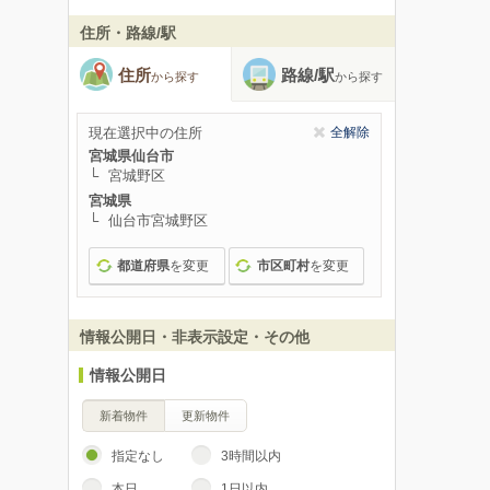
住所・路線/駅
住所
路線/駅
から探す
から探す
現在選択中の住所
全解除
宮城県仙台市
宮城野区
宮城県
仙台市宮城野区
都道府県
を変更
市区町村
を変更
情報公開日・非表示設定・その他
情報公開日
新着物件
更新物件
指定なし
3時間以内
本日
1日以内