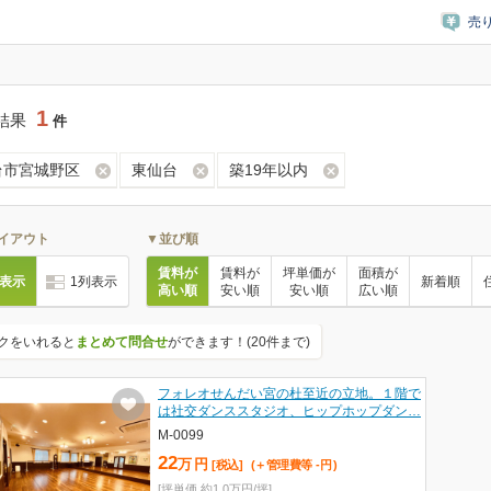
売
1
結果
件
台市宮城野区
東仙台
築19年以内
イアウト
▼並び順
賃料が
賃料が
坪単価が
面積が
列表示
1列表示
新着順
高い順
安い順
安い順
広い順
クをいれると
まとめて問合せ
ができます！(20件まで)
フォレオせんだい宮の杜至近の立地。１階で
は社交ダンススタジオ、ヒップホップダン…
M-0099
22
万
円
[税込]
(＋管理費等
-
円
)
[坪単価 約1.0万円/坪]