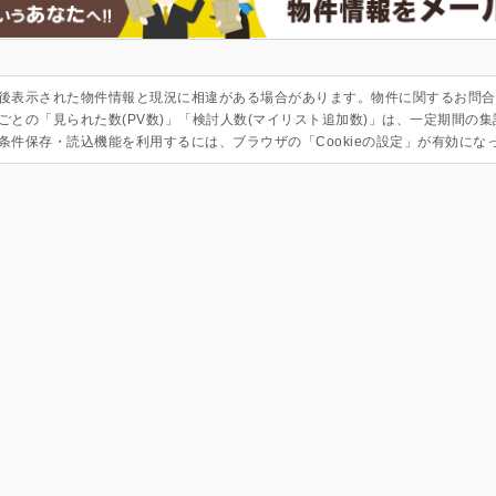
後表示された物件情報と現況に相違がある場合があります。物件に関するお問合
ごとの「見られた数(PV数)」「検討人数(マイリスト追加数)」は、一定期間の
条件保存・読込機能を利用するには、ブラウザの「Cookieの設定」が有効にな