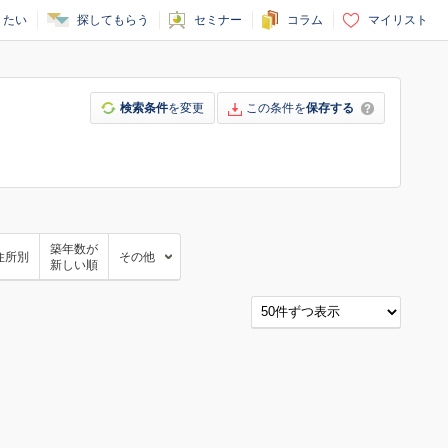
りたい
探してもらう
セミナー
コラム
マイリスト
検索条件
を変更
この条件を
保存する
築年数が
住所別
その他
新しい順