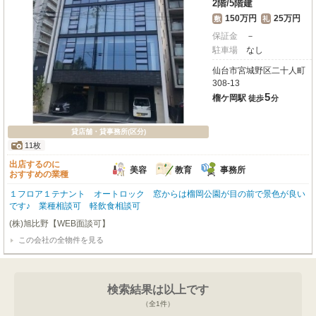
2階
/
5階建
150万円
25万円
敷
礼
保証金
－
駐車場
なし
仙台市宮城野区二十人町
308-13
5
榴ケ岡駅
徒歩
分
貸店舗・貸事務所(区分)
11枚
出店するのに
美容
教育
事務所
おすすめの業種
１フロア１テナント オートロック 窓からは榴岡公園が目の前で景色が良い
です♪ 業種相談可 軽飲食相談可
(株)旭比野【WEB面談可】
この会社の全物件を見る
検索結果は以上です
（全
1
件）