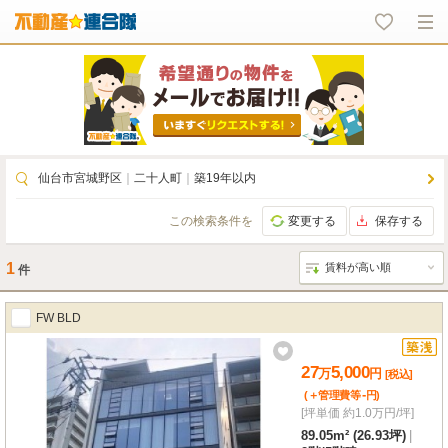
仙台市宮城野区
｜
二十人町
｜
築19年以内
この検索条件を
変更する
保存する
1
件
FW BLD
27
5,000
万
円
[税込]
-
(＋管理費等
円
)
[坪単価 約1.0万円/坪]
89.05m² (26.93坪)
|