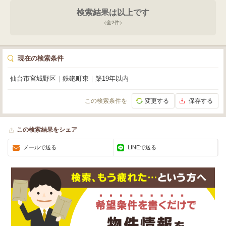
す。駐車場も1台分ご用意があり、お車での来店や通勤にも安心です。周辺に
検索結果は以上です
は病院やドラッグストア、コンビニ、スーパー「やまや」などが充実してお
り、日々の業務や生活にも大変便利な環境が整っています。月額賃料145,200
（全
2
件）
円、管理費6,050円、礼金はございません。新しい一歩を踏み出すあなたの夢
を、この場所で大きく花開かせませんか？ぜひ一度、現地でこの魅力をご体感
ください。お問い合わせを心よりお待ちしております。
現在の検索条件
仙台市宮城野区
｜
鉄砲町東
｜
築19年以内
この検索条件を
変更する
保存する
この検索結果をシェア
メールで送る
LINEで送る