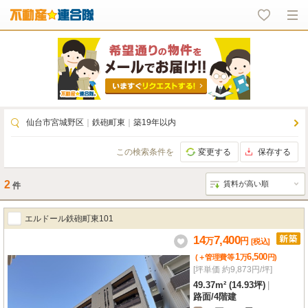
仙台市宮城野区
｜
鉄砲町東
｜
築19年以内
この検索条件を
変更する
保存する
2
件
エルドール鉄砲町東101
14
7,400
万
円
[税込]
1
6,500
(＋管理費等
万
円
)
[坪単価 約9,873円/坪]
49.37m² (14.93坪)
|
路面
/
4階建