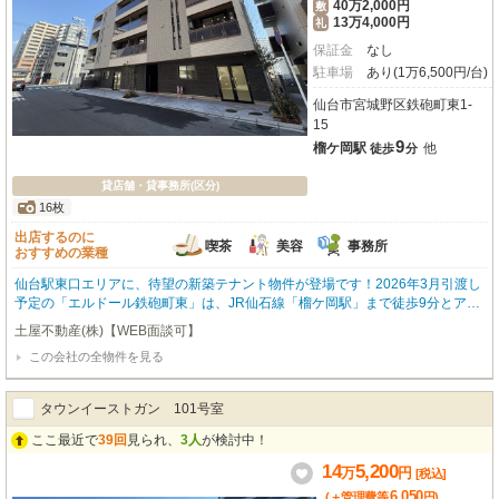
40万2,000円
敷
13万4,000円
礼
保証金
なし
駐車場
あり(1万6,500円/台)
仙台市宮城野区鉄砲町東1-
15
9
榴ケ岡駅
他
徒歩
分
貸店舗・貸事務所(区分)
16枚
出店するのに
喫茶
美容
事務所
おすすめの業種
仙台駅東口エリアに、待望の新築テナント物件が登場です！2026年3月引渡し
予定の「エルドール鉄砲町東」は、JR仙石線「榴ケ岡駅」まで徒歩9分とアク
セス良好。複数路線利用可能な立地で、ビジネスの拠点として優れた環境で
土屋不動産(株)【WEB面談可】
す。1階の路面店で視認性も高く、専有面積は49.37m²。周辺にはコンビニや
この会社の全物件を見る
ドラッグストア、スーパーも充実しており、利便性の高いエリア。喫茶・カフ
ェ、美容・健康・介護、事務所など、幅広い業種におすすめです。
タウンイーストガン 101号室
ここ最近で
39回
見られ、
3人
が検討中！
14
5,200
万
円
[税込]
6,050
(＋管理費等
円
)