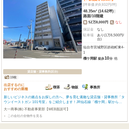
[坪単価 約9,932円/坪]
48.35m² (14.62坪)
|
路面
/
10階建
52万8,000円
なし
敷
礼
保証金
なし
駐車場
あり(1万6,500円/
台)
仙台市宮城野区鉄砲町東4-
1
10
榴ケ岡駅
他
徒歩
分
貸店舗・貸事務所(区分)
19枚
出店するのに
喫茶
物販
事務所
おすすめの業種
新しいビジネスの拠点をお探しの方へ、夢を育む素敵な貸店舗・貸事務所「タ
ウンイーストガン 101号室」をご紹介します！JR仙石線「榴ケ岡」駅から徒
歩10分、仙台市宮城野区鉄砲町東に位置しています。最大の魅力は、商店街と
大一商事(株) 不動産事業部【WEB面談可】
幹線道路に面した路面店という抜群の立地です。複数路線が利用でき、人通り
この会社の全物件を見る
の多さを活かした喫茶・カフェや小売・物販、または事務所としても大変おす
すめです。広々48.35m²の空間には、快適なビルトインエアコンや照明器具、
給排水設備が完備され、すぐにでも事業を始められるのが嬉しいポイントで