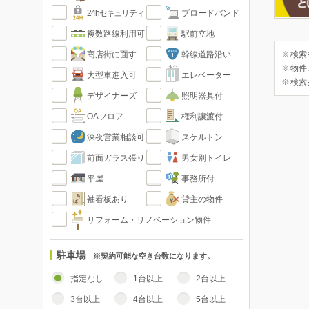
24hセキュリティ
ブロードバンド
複数路線利用可
駅前立地
商店街に面す
幹線道路沿い
※検索
※物件
大型車進入可
エレベーター
※検索
デザイナーズ
照明器具付
OAフロア
権利譲渡付
深夜営業相談可
スケルトン
前面ガラス張り
男女別トイレ
平屋
事務所付
袖看板あり
貸主の物件
リフォーム・リノベーション物件
駐車場
※契約可能な空き台数になります。
指定なし
1台以上
2台以上
3台以上
4台以上
5台以上