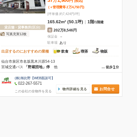
37
1,900
万
円
[税込]
(＋管理費等
2
万
4,750
円
)
[坪単価 約7,424円/坪]
165.62m² (50.1坪)
|
1階
/
1階建
貸店舗・貸事務所(区分)
202万8,546円
敷
写真充実12枚
保証金
－
駐車場
あり
出店するのにおすすめの業種
飲食
喫茶
物販
仙台市泉区市名坂黒木川原54-13
1
宮城交通バス
「野蔵団地」停
他
…
徒歩
分
(株)旭比野【WEB面談可】
022-267-5571
お問合せ
物件詳細を見る
この会社の全物件を見る