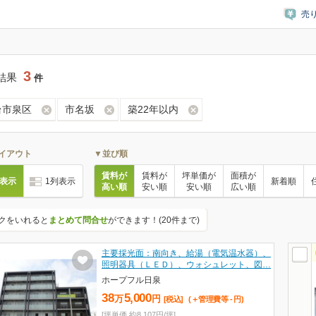
売
3
結果
件
台市泉区
市名坂
築22年以内
イアウト
▼並び順
賃料が
賃料が
坪単価が
面積が
列表示
1列表示
新着順
高い順
安い順
安い順
広い順
クをいれると
まとめて問合せ
ができます！(20件まで)
主要採光⾯：南向き、給湯（電気温⽔器）、
照明器具（ＬＥＤ）、ウォシュレット、図…
ホープフル日泉
38
5,000
万
円
[税込]
(＋管理費等
-
円
)
[坪単価 約8,107円/坪]