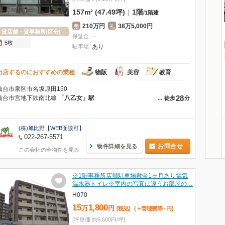
157m² (47.49坪)
|
1階
/
1階建
210万円
38万5,000円
敷
礼
貸店舗・貸事務所(区分)
保証金
－
5枚
駐車場
あり
出店するのにおすすめの業種
物販
美容
教育
仙台市泉区市名坂原田150
28
仙台市営地下鉄南北線
「八乙女」駅
…
徒歩
分
(株)旭比野【WEB面談可】
022-267-5571
お問合せ
物件詳細を見る
この会社の全物件を見る
※1階事務所店舗駐車場敷金1ヶ月あり電気
温水器トイレ※室内の写真は違うお部屋の…
H070
15
1,800
万
円
[税込]
(＋管理費等
-
円
)
[坪単価 約6,600円/坪]