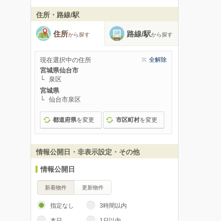
住所・路線/駅
住所
路線/駅
から探す
から探す
現在選択中の住所
全解除
宮城県仙台市
泉区
宮城県
仙台市泉区
都道府県
を変更
市区町村
を変更
情報公開日・非表示設定・その他
情報公開日
新着物件
更新物件
指定なし
3時間以内
本日
1日以内