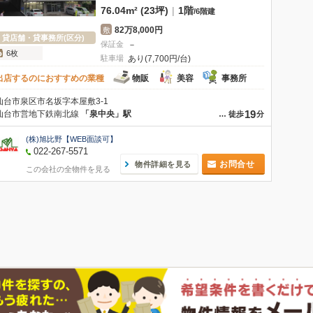
76.04m² (23坪)
|
1階
/
6階建
82万8,000円
敷
貸店舗・貸事務所(区分)
保証金
－
6枚
駐車場
あり(7,700円/台)
出店するのにおすすめの業種
物販
美容
事務所
仙台市泉区市名坂字本屋敷3-1
19
仙台市営地下鉄南北線
「泉中央」駅
…
徒歩
分
(株)旭比野【WEB面談可】
022-267-5571
お問合せ
物件詳細を見る
この会社の全物件を見る