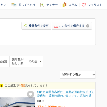
りたい
探してもらう
セミナー
コラム
マイリスト
検索条件
を変更
この条件を
保存する
築年数が
住所別
その他
新しい順
ここ最近で
40回
見られています！
仙台市泉区市名坂に、事業の可能性を広げる
貸店舗・貸事務所のご案内です。宮城交通…
H095