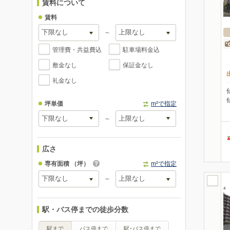
賃料について
賃料
～
管理費・共益費込
駐車場料金込
敷金なし
保証金なし
礼金なし
坪単価
m²で指定
～
広さ
専有面積
（坪）
m²で指定
～
駅・バス停までの徒歩分数
駅まで
バス停まで
駅･バス停まで