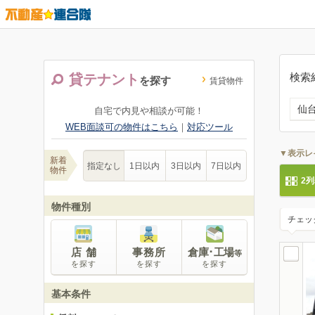
検索
貸テナント
を探す
賃貸物件
仙
自宅で内見や相談が可能！
WEB面談可の物件はこちら
｜
対応ツール
▼表示レ
新着
指定なし
1日以内
3日以内
7日以内
物件
2
物件種別
チェッ
店 舗
事務所
倉庫･工場
等
を探す
を探す
を探す
基本条件