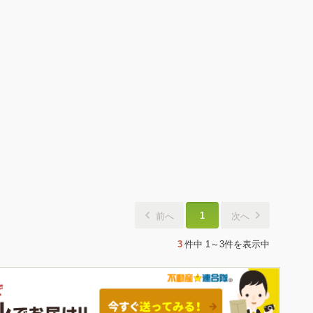
1
前へ
次へ
3
件中
1～3件
を表示中